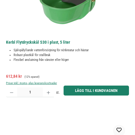
Kerbl Flytdryckskål S30 i plast, 5 liter
Självpåfyllande vattenförsörjning för nötkreatur och hästar
Robust plastkål för stallbruk
Flexibel anslutning från vänster eller höger
Försäljningspris:
Ordinarie pris:
612,84 kr
(12% sparat)
Priser inkl. moms, plus leveranskostnader
Produktkvantitet: Ange önskat belopp eller använd knapparna för att öka eller minska kvantiteten.
LÄGG TILL I KUNDVAGNEN
st.