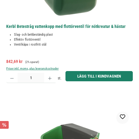
Kerbl Betestråg vattenkopp med flottörventil för nötkreatur & hästar
Slag- och bettbeständig plast
Effektiv flottörventil
Ventilkåpa i rostfritt stål
Försäljningspris:
Ordinarie pris:
842,69 kr
(2% sparat)
Priser inkl. moms, plus leveranskostnader
Produktkvantitet: Ange önskat belopp eller använd knapparna för att öka eller minska kvantiteten.
LÄGG TILL I KUNDVAGNEN
st.
%