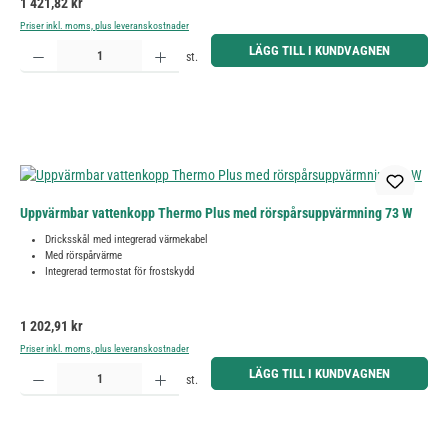
Ordinarie pris:
1 421,82 kr
Priser inkl. moms, plus leveranskostnader
Produktkvantitet: Ange önskat belopp eller använd knapparna för att öka eller minska kvantiteten.
LÄGG TILL I KUNDVAGNEN
st.
Uppvärmbar vattenkopp Thermo Plus med rörspårsuppvärmning 73 W
Dricksskål med integrerad värmekabel
Med rörspårvärme
Integrerad termostat för frostskydd
Ordinarie pris:
1 202,91 kr
Priser inkl. moms, plus leveranskostnader
Produktkvantitet: Ange önskat belopp eller använd knapparna för att öka eller minska kvantiteten.
LÄGG TILL I KUNDVAGNEN
st.