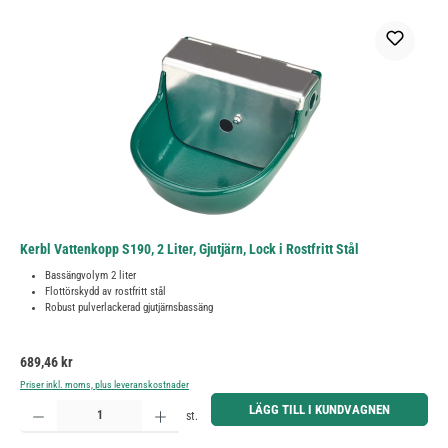
Kerbl Vattenkopp S190, 2 Liter, Gjutjärn, Lock i Rostfritt Stål
Bassängvolym 2 liter
Flottörskydd av rostfritt stål
Robust pulverlackerad gjutjärnsbassäng
Ordinarie pris:
689,46 kr
Priser inkl. moms, plus leveranskostnader
Produktkvantitet: Ange önskat belopp eller använd knapparna för att öka eller minska kvantiteten.
LÄGG TILL I KUNDVAGNEN
st.