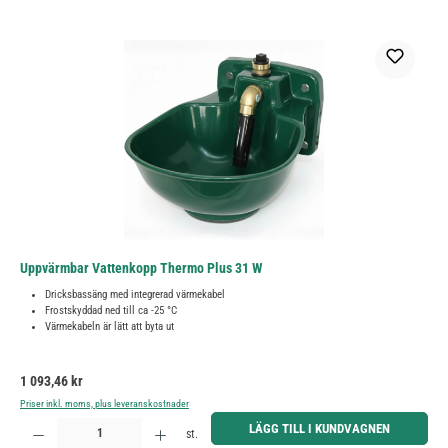
Uppvärmbar Vattenkopp Thermo Plus 31 W
Dricksbassäng med integrerad värmekabel
Frostskyddad ned till ca -25 °C
Värmekabeln är lätt att byta ut
Ordinarie pris:
1 093,46 kr
Priser inkl. moms, plus leveranskostnader
Produktkvantitet: Ange önskat belopp eller använd knapparna för att öka eller minska kvantiteten.
LÄGG TILL I KUNDVAGNEN
st.