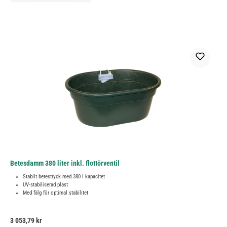
Betesdamm 380 liter inkl. flottörventil
Stabilt betestryck med 380 l kapacitet
UV-stabiliserad plast
Med fälg för optimal stabilitet
Ordinarie pris:
3 053,79 kr