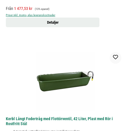
Försäljningspris:
Ordinarie pris:
Från
1 477,53 kr
(13% sparat)
Priser inkl. moms, plus leveranskostnader
Detaljer
Kerbl Långt Fodertråg med Flottörventil, 42 Liter, Plast med Rör i
Rostfritt Stål