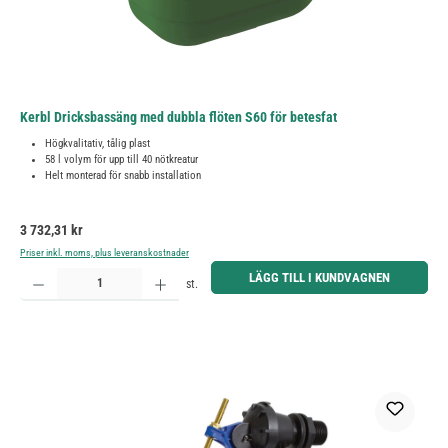
Kerbl Dricksbassäng med dubbla flöten S60 för betesfat
Högkvalitativ, tålig plast
58 l volym för upp till 40 nötkreatur
Helt monterad för snabb installation
Ordinarie pris:
3 732,31 kr
Priser inkl. moms, plus leveranskostnader
Produktkvantitet: Ange önskat belopp eller använd knapparna för att öka eller minska kvantiteten.
LÄGG TILL I KUNDVAGNEN
st.