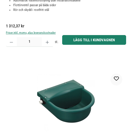
Automatisk vattenförsörjning utan installationsarbete
Flottörventil passar på båda sidor
Rör och skydd i rostfritt stål
Ordinarie pris:
1 312,37 kr
Priser inkl. moms, plus leveranskostnader
Produktkvantitet: Ange önskat belopp eller använd knapparna för att öka eller minska kvantiteten.
LÄGG TILL I KUNDVAGNEN
st.