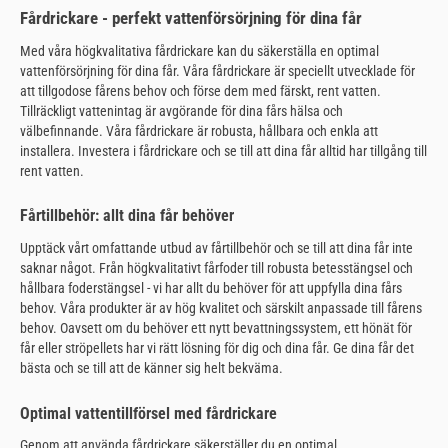
Fårdrickare - perfekt vattenförsörjning för dina får
Med våra högkvalitativa fårdrickare kan du säkerställa en optimal
vattenförsörjning för dina får. Våra fårdrickare är speciellt utvecklade för
att tillgodose fårens behov och förse dem med färskt, rent vatten.
Tillräckligt vattenintag är avgörande för dina fårs hälsa och
välbefinnande. Våra fårdrickare är robusta, hållbara och enkla att
installera. Investera i fårdrickare och se till att dina får alltid har tillgång till
rent vatten.
Fårtillbehör: allt dina får behöver
Upptäck vårt omfattande utbud av fårtillbehör och se till att dina får inte
saknar något. Från högkvalitativt fårfoder till robusta betesstängsel och
hållbara foderstängsel - vi har allt du behöver för att uppfylla dina fårs
behov. Våra produkter är av hög kvalitet och särskilt anpassade till fårens
behov. Oavsett om du behöver ett nytt bevattningssystem, ett hönät för
får eller ströpellets har vi rätt lösning för dig och dina får. Ge dina får det
bästa och se till att de känner sig helt bekväma.
Optimal vattentillförsel med fårdrickare
Genom att använda fårdrickare säkerställer du en optimal