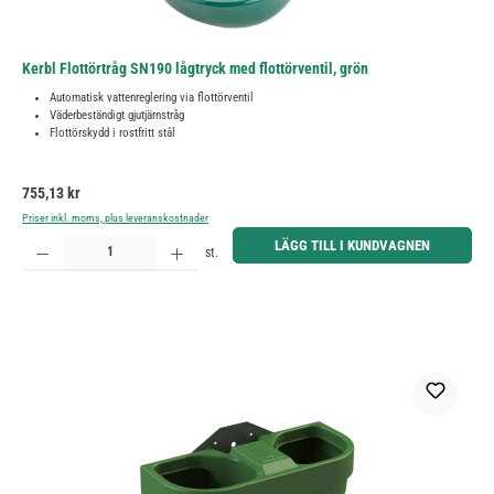
Kerbl Flottörtråg SN190 lågtryck med flottörventil, grön
Automatisk vattenreglering via flottörventil
Väderbeständigt gjutjärnstråg
Flottörskydd i rostfritt stål
Ordinarie pris:
755,13 kr
Priser inkl. moms, plus leveranskostnader
Produktkvantitet: Ange önskat belopp eller använd knapparna för att öka eller minska kvantiteten.
LÄGG TILL I KUNDVAGNEN
st.