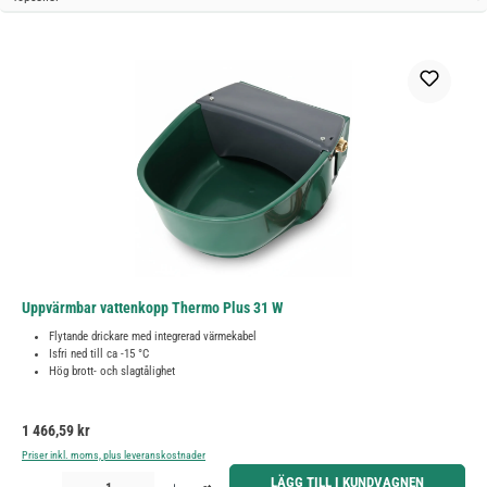
Uppvärmbar vattenkopp Thermo Plus 31 W
Flytande drickare med integrerad värmekabel
Isfri ned till ca -15 °C
Hög brott- och slagtålighet
Ordinarie pris:
1 466,59 kr
Priser inkl. moms, plus leveranskostnader
Produktkvantitet: Ange önskat belopp eller använd knapparna för att öka eller minska kvantiteten.
LÄGG TILL I KUNDVAGNEN