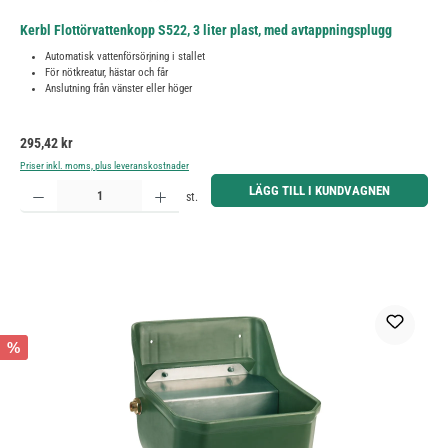
Kerbl Flottörvattenkopp S522, 3 liter plast, med avtappningsplugg
Automatisk vattenförsörjning i stallet
För nötkreatur, hästar och får
Anslutning från vänster eller höger
Ordinarie pris:
295,42 kr
Priser inkl. moms, plus leveranskostnader
Produktkvantitet: Ange önskat belopp eller använd knapparna för att öka eller minska kvantiteten.
LÄGG TILL I KUNDVAGNEN
st.
%