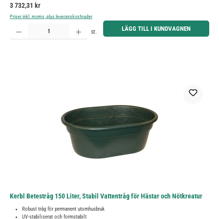
Ordinarie pris:
3 732,31 kr
Priser inkl. moms, plus leveranskostnader
Produktkvantitet: Ange önskat belopp eller använd knapparna för att öka eller minska kvantiteten.
LÄGG TILL I KUNDVAGNEN
st.
Kerbl Betestråg 150 Liter, Stabil Vattentråg för Hästar och Nötkreatur
Robust tråg för permanent utomhusbruk
UV-stabiliserat och formstabilt