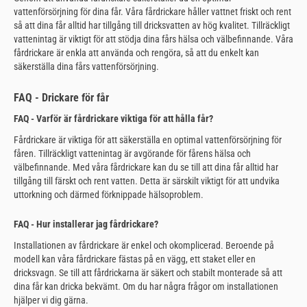
vattenförsörjning för dina får. Våra fårdrickare håller vattnet friskt och rent
så att dina får alltid har tillgång till dricksvatten av hög kvalitet. Tillräckligt
vattenintag är viktigt för att stödja dina fårs hälsa och välbefinnande. Våra
fårdrickare är enkla att använda och rengöra, så att du enkelt kan
säkerställa dina fårs vattenförsörjning.
FAQ - Drickare för får
FAQ - Varför är fårdrickare viktiga för att hålla får?
Fårdrickare är viktiga för att säkerställa en optimal vattenförsörjning för
fåren. Tillräckligt vattenintag är avgörande för fårens hälsa och
välbefinnande. Med våra fårdrickare kan du se till att dina får alltid har
tillgång till färskt och rent vatten. Detta är särskilt viktigt för att undvika
uttorkning och därmed förknippade hälsoproblem.
FAQ - Hur installerar jag fårdrickare?
Installationen av fårdrickare är enkel och okomplicerad. Beroende på
modell kan våra fårdrickare fästas på en vägg, ett staket eller en
dricksvagn. Se till att fårdrickarna är säkert och stabilt monterade så att
dina får kan dricka bekvämt. Om du har några frågor om installationen
hjälper vi dig gärna.