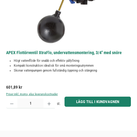
APEX Flottörventil XtraFlo, undervattensmontering, 3/4" med snöre
Högt vattenflöde för snabb och effektiv påfyllning
Kompakt konstruktion idealisk för små monteringsutrymmen
Skonar vattenpumpen genom fullständig öppning och stängning
Ordinarie pris:
601,89 kr
Priser inkl. moms, plus leveranskostnader
Produktkvantitet: Ange önskat belopp eller använd knapparna för att öka eller minska kvantiteten.
LÄGG TILL I KUNDVAGNEN
st.