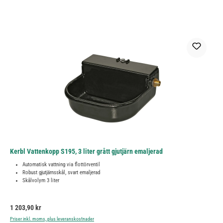
Kerbl Vattenkopp S195, 3 liter grått gjutjärn emaljerad
Automatisk vattning via flottörventil
Robust gjutjärnsskål, svart emaljerad
Skålvolym 3 liter
Ordinarie pris:
1 203,90 kr
Priser inkl. moms, plus leveranskostnader