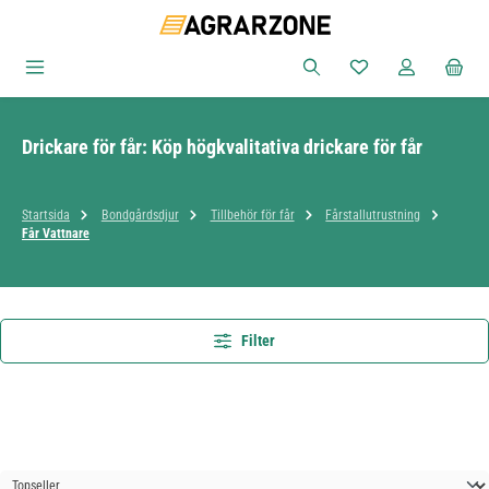
Hoppa till huvudinnehåll
Du har 0 objekt i ön
Drickare för får: Köp högkvalitativa drickare för får
Startsida
Bondgårdsdjur
Tillbehör för får
Fårstallutrustning
Får Vattnare
Filter