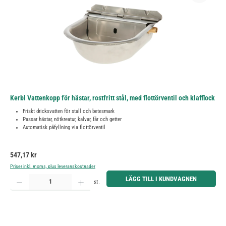
Kerbl Vattenkopp för hästar, rostfritt stål, med flottörventil och klafflock
Friskt dricksvatten för stall och betesmark
Passar hästar, nötkreatur, kalvar, får och getter
Automatisk påfyllning via flottörventil
Ordinarie pris:
547,17 kr
Priser inkl. moms, plus leveranskostnader
Produktkvantitet: Ange önskat belopp eller använd knapparna för att öka eller minska kvantiteten.
LÄGG TILL I KUNDVAGNEN
st.