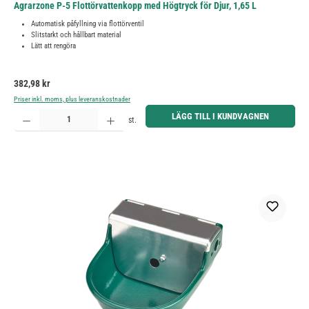
Agrarzone P-5 Flottörvattenkopp med Högtryck för Djur, 1,65 L
Automatisk påfyllning via flottörventil
Slitstarkt och hållbart material
Lätt att rengöra
Ordinarie pris:
382,98 kr
Priser inkl. moms, plus leveranskostnader
Produktkvantitet: Ange önskat belopp eller använd knapparna för att öka eller minska kvantiteten.
LÄGG TILL I KUNDVAGNEN
st.