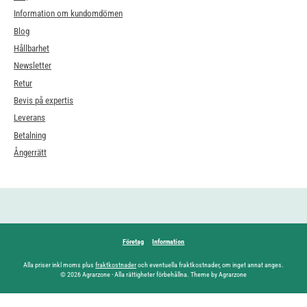
Information om kundomdömen
Blog
Hållbarhet
Newsletter
Retur
Bevis på expertis
Leverans
Betalning
Ångerrätt
Företag
Information
Alla priser inkl moms plus
fraktkostnader
och eventuella fraktkostnader, om inget annat anges.
© 2026 Agrarzone - Alla rättigheter förbehållna. Theme by Agrarzone