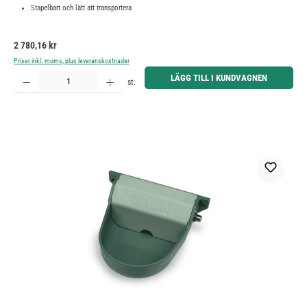
Stapelbart och lätt att transportera
Ordinarie pris:
2 780,16 kr
Priser inkl. moms, plus leveranskostnader
Produktkvantitet: Ange önskat belopp eller använd knapparna för att öka eller minska kvantiteten.
LÄGG TILL I KUNDVAGNEN
st.