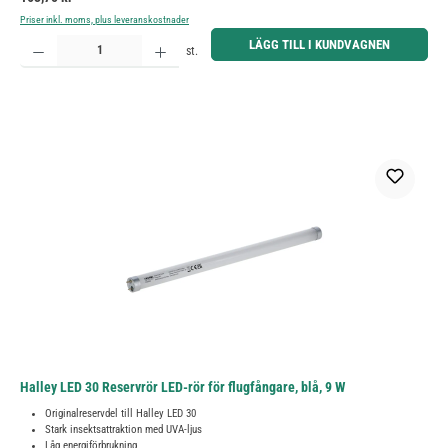
Priser inkl. moms, plus leveranskostnader
Produktkvantitet: Ange önskat belopp eller använd knapparna för att öka eller minska kvantiteten.
LÄGG TILL I KUNDVAGNEN
st.
Halley LED 30 Reservrör LED-rör för flugfångare, blå, 9 W
Originalreservdel till Halley LED 30
Stark insektsattraktion med UVA-ljus
Låg energiförbrukning