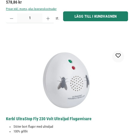
Ordinarie pris:
578,86 kr
Priser inkl. moms, plus leveranskostnader
Produktkvantitet: Ange önskat belopp eller använd knapparna för att öka eller minska kvantiteten.
LÄGG TILL I KUNDVAGNEN
st.
Kerbl UltraStop Fly 230 Volt Ultraljud Flugavvisare
Stöter bort flugor med ultraljud
100% giftfri