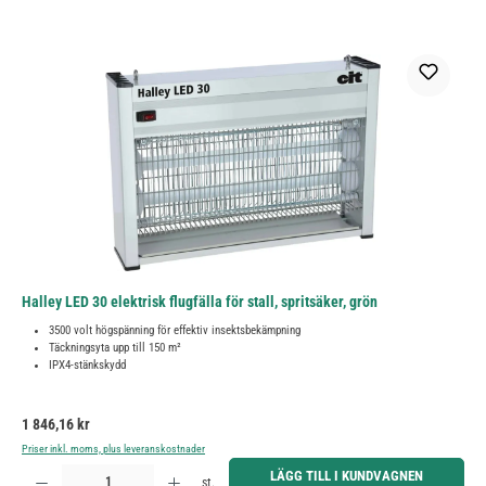
Halley LED 30 elektrisk flugfälla för stall, spritsäker, grön
3500 volt högspänning för effektiv insektsbekämpning
Täckningsyta upp till 150 m²
IPX4-stänkskydd
Ordinarie pris:
1 846,16 kr
Priser inkl. moms, plus leveranskostnader
Produktkvantitet: Ange önskat belopp eller använd knapparna för att öka eller minska kvantiteten.
LÄGG TILL I KUNDVAGNEN
st.