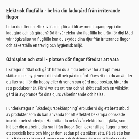
Elektrisk flugfälla - befria din ladugård från irriterande
flugor
Letar du efter en effektiv lösning för att bli av med flugangrepp i din
ladugård och på gården? Då är vår elektriska flugfälla helt rätt för dig! Med
vår högkvalitativa flugfälla kan du skydda dina djur från irriterande flugor
och säkerställa en trevlig och hygienisk miljö.
Gårdsplan och stall - platsen där flugor föredrar att vara
I kategorin "Stall och gård" hittar du allt du behöver för att optimera
skötseln och hygienen i ditt stall och på din gård. Oavsett om du använder
ett litet stall för din hobby eller driver en stor gård med boskap, hittar du
rätt produkter här. För vi vet att ett rent och välskött stall och en välskött
gård är avgörande för dina djurs välbefinnande och hälsa.
I underkategorin "Skadedjursbekämpning" erbjuder vi dig ett brett utbud
av produkter som du kan använda för att effektivt bekämpa oönskade
insekter och skadedjur. Här hittar du också vår elektriska flugfälla, som
hjälper dig att befria ditt stall från flugor. Den lockar till sig flugorna med
ett speciellt bete och fångar dem sedan på ett säkert sätt. På så sätt kan