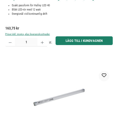
Exakt passform för Halley LED 40
Blått LED-rör med 12 watt
Energisnål vid kontinuerlig drift
Ordinarie pris:
163,75 kr
Priser inkl. moms, plus leveranskostnader
Produktkvantitet: Ange önskat belopp eller använd knapparna för att öka eller minska kvantiteten.
LÄGG TILL I KUNDVAGNEN
st.