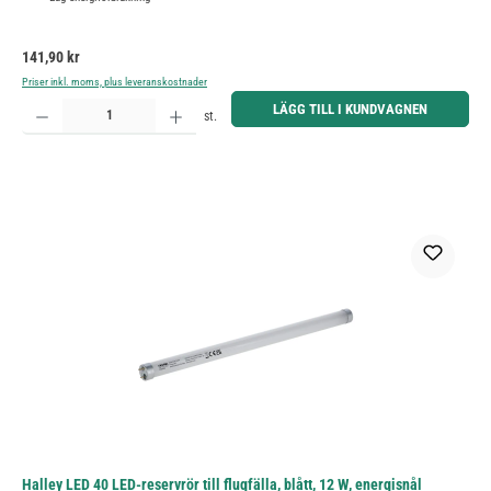
Ordinarie pris:
141,90 kr
Priser inkl. moms, plus leveranskostnader
Produktkvantitet: Ange önskat belopp eller använd knapparna för att öka eller minska kvantiteten.
LÄGG TILL I KUNDVAGNEN
st.
Halley LED 40 LED-reservrör till flugfälla, blått, 12 W, energisnål