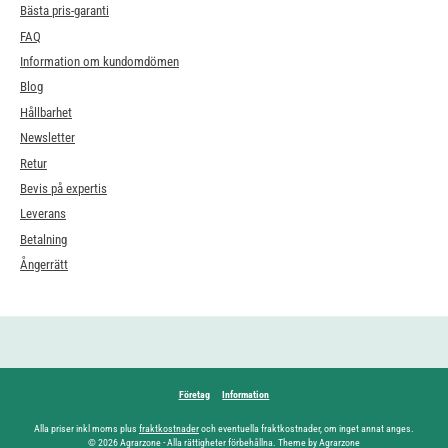
Bästa pris-garanti
FAQ
Information om kundomdömen
Blog
Hållbarhet
Newsletter
Retur
Bevis på expertis
Leverans
Betalning
Ångerrätt
Företag
Information
Alla priser inkl moms plus
fraktkostnader
och eventuella fraktkostnader, om inget annat anges.
© 2026 Agrarzone - Alla rättigheter förbehållna. Theme by Agrarzone