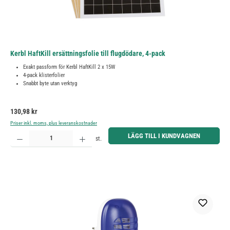
Kerbl HaftKill ersättningsfolie till flugdödare, 4-pack
Exakt passform för Kerbl HaftKill 2 x 15W
4-pack klisterfolier
Snabbt byte utan verktyg
Ordinarie pris:
130,98 kr
Priser inkl. moms, plus leveranskostnader
Produktkvantitet: Ange önskat belopp eller använd knapparna för att öka eller minska kvantiteten.
LÄGG TILL I KUNDVAGNEN
st.