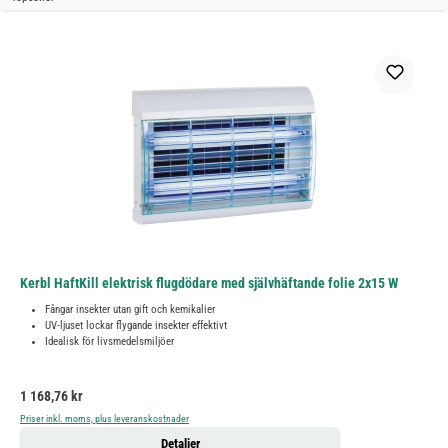
Kerbl HaftKill elektrisk flugdödare med självhäftande folie 2x15 W
Fångar insekter utan gift och kemikalier
UV-ljuset lockar flygande insekter effektivt
Idealisk för livsmedelsmiljöer
Ordinarie pris:
1 168,76 kr
Priser inkl. moms, plus leveranskostnader
Detaljer