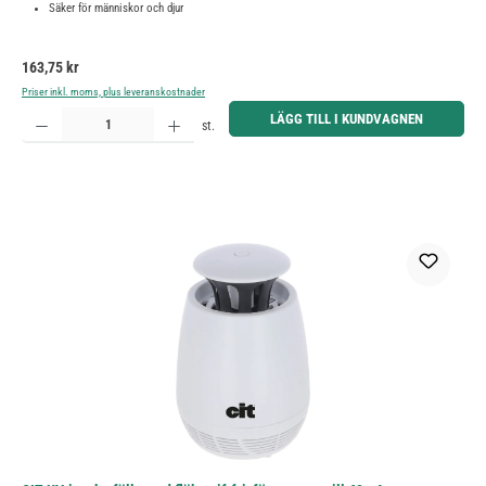
Säker för människor och djur
Ordinarie pris:
163,75 kr
Priser inkl. moms, plus leveranskostnader
Produktkvantitet: Ange önskat belopp eller använd knapparna för att öka eller minska kvantiteten.
LÄGG TILL I KUNDVAGNEN
st.