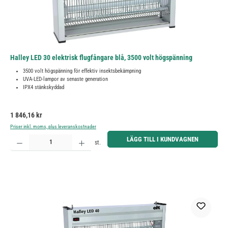
Halley LED 30 elektrisk flugfångare blå, 3500 volt högspänning
3500 volt högspänning för effektiv insektsbekämpning
UVA-LED-lampor av senaste generation
IPX4 stänkskyddad
Ordinarie pris:
1 846,16 kr
Priser inkl. moms, plus leveranskostnader
Produktkvantitet: Ange önskat belopp eller använd knapparna för att öka eller minska kvantiteten.
LÄGG TILL I KUNDVAGNEN
st.