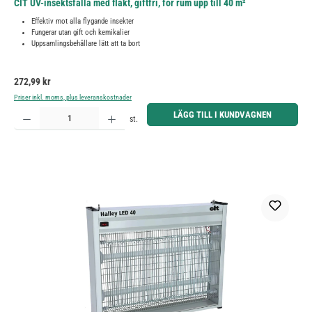
CIT UV-insektsfälla med fläkt, giftfri, för rum upp till 40 m²
Effektiv mot alla flygande insekter
Fungerar utan gift och kemikalier
Uppsamlingsbehållare lätt att ta bort
Ordinarie pris:
272,99 kr
Priser inkl. moms, plus leveranskostnader
Produktkvantitet: Ange önskat belopp eller använd knapparna för att öka eller minska kvantiteten.
LÄGG TILL I KUNDVAGNEN
st.