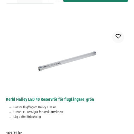
Kerbl Halley LED 40 Reservrör för flugfångare, grön
Passar flugfångare Halley LED 40
Grönt LED-UVA-ljus för stark attraktion
Låg strömförbrukning
Ordinarie pris:
163,75 kr