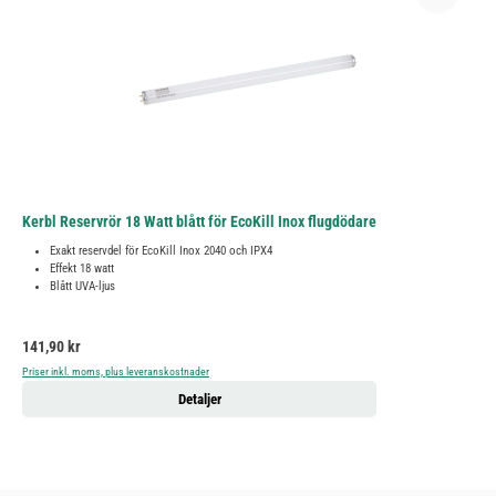
Kerbl Reservrör 18 Watt blått för EcoKill Inox flugdödare
Exakt reservdel för EcoKill Inox 2040 och IPX4
Effekt 18 watt
Blått UVA-ljus
Ordinarie pris:
141,90 kr
Priser inkl. moms, plus leveranskostnader
Detaljer