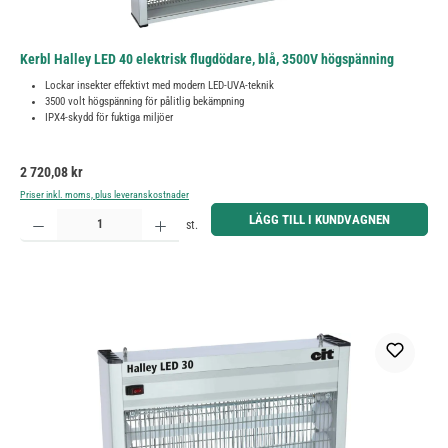
Kerbl Halley LED 40 elektrisk flugdödare, blå, 3500V högspänning
Lockar insekter effektivt med modern LED-UVA-teknik
3500 volt högspänning för pålitlig bekämpning
IPX4-skydd för fuktiga miljöer
Ordinarie pris:
2 720,08 kr
Priser inkl. moms, plus leveranskostnader
Produktkvantitet: Ange önskat belopp eller använd knapparna för att öka eller minska kvantiteten.
LÄGG TILL I KUNDVAGNEN
st.