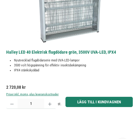
Halley LED 40 Elektrisk flugdödare grön, 3500V UVA-LED, IPX4
Nyutvecklad flugdödarserie med UVA-LED-lampor
3500 volt högspänning för effektiv insektsbekämpning
IPX4 stänkskyddad
Ordinarie pris:
2 720,08 kr
Priser inkl. moms, plus leveranskostnader
Produktkvantitet: Ange önskat belopp eller använd knapparna för att öka eller minska kvantiteten.
LÄGG TILL I KUNDVAGNEN
st.