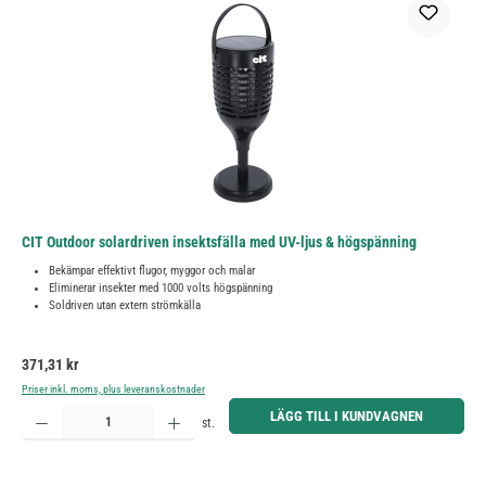
CIT Outdoor solardriven insektsfälla med UV-ljus & högspänning
Bekämpar effektivt flugor, myggor och malar
Eliminerar insekter med 1000 volts högspänning
Soldriven utan extern strömkälla
Ordinarie pris:
371,31 kr
Priser inkl. moms, plus leveranskostnader
Produktkvantitet: Ange önskat belopp eller använd knapparna för att öka eller minska kvantiteten.
LÄGG TILL I KUNDVAGNEN
st.