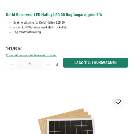
Kerbl Reservrör LED Halley LED 30 flugfångare, grön 9 W
Exakt ersättning för Kerbl Halley LED 30
Grön LED-UVA-lampa med stark lockeffekt
Låg strömförbrukning
Ordinarie pris:
141,90 kr
Priser inkl. moms, plus leveranskostnader
Produktkvantitet: Ange önskat belopp eller använd knapparna för att öka eller minska kvantiteten.
LÄGG TILL I KUNDVAGNEN
st.