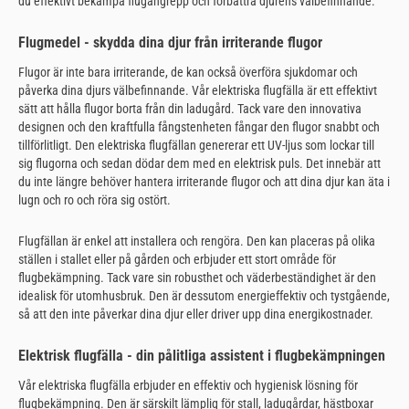
du effektivt bekämpa flugangrepp och förbättra djurens välbefinnande.
Flugmedel - skydda dina djur från irriterande flugor
Flugor är inte bara irriterande, de kan också överföra sjukdomar och
påverka dina djurs välbefinnande. Vår elektriska flugfälla är ett effektivt
sätt att hålla flugor borta från din ladugård. Tack vare den innovativa
designen och den kraftfulla fångstenheten fångar den flugor snabbt och
tillförlitligt. Den elektriska flugfällan genererar ett UV-ljus som lockar till
sig flugorna och sedan dödar dem med en elektrisk puls. Det innebär att
du inte längre behöver hantera irriterande flugor och att dina djur kan äta i
lugn och ro och röra sig ostört.
Flugfällan är enkel att installera och rengöra. Den kan placeras på olika
ställen i stallet eller på gården och erbjuder ett stort område för
flugbekämpning. Tack vare sin robusthet och väderbeständighet är den
idealisk för utomhusbruk. Den är dessutom energieffektiv och tystgående,
så att den inte påverkar dina djur eller driver upp dina energikostnader.
Elektrisk flugfälla - din pålitliga assistent i flugbekämpningen
Vår elektriska flugfälla erbjuder en effektiv och hygienisk lösning för
flugbekämpning. Den är särskilt lämplig för stall, ladugårdar, hästboxar