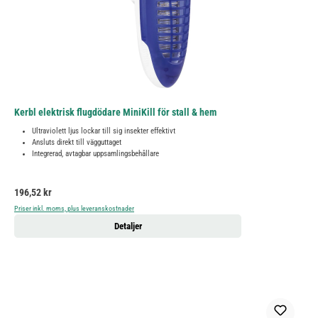
Kerbl elektrisk flugdödare MiniKill för stall & hem
Ultraviolett ljus lockar till sig insekter effektivt
Ansluts direkt till vägguttaget
Integrerad, avtagbar uppsamlingsbehållare
Ordinarie pris:
196,52 kr
Priser inkl. moms, plus leveranskostnader
Detaljer