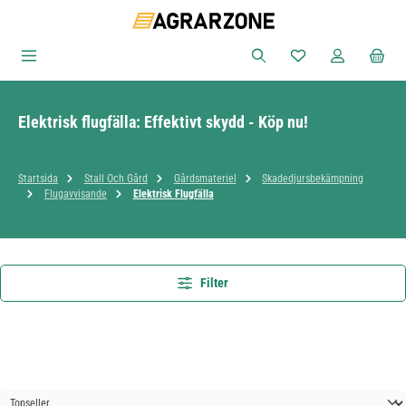
Hoppa till huvudinnehåll
Du har 0 objekt i ön
Elektrisk flugfälla: Effektivt skydd - Köp nu!
Startsida
Stall Och Gård
Gårdsmateriel
Skadedjursbekämpning
Flugavvisande
Elektrisk Flugfälla
Filter