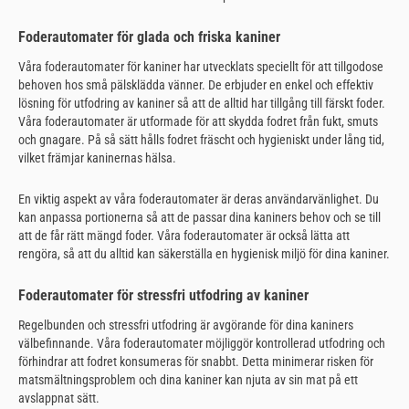
Foderautomater för glada och friska kaniner
Våra foderautomater för kaniner har utvecklats speciellt för att tillgodose
behoven hos små pälsklädda vänner. De erbjuder en enkel och effektiv
lösning för utfodring av kaniner så att de alltid har tillgång till färskt foder.
Våra foderautomater är utformade för att skydda fodret från fukt, smuts
och gnagare. På så sätt hålls fodret fräscht och hygieniskt under lång tid,
vilket främjar kaninernas hälsa.
En viktig aspekt av våra foderautomater är deras användarvänlighet. Du
kan anpassa portionerna så att de passar dina kaniners behov och se till
att de får rätt mängd foder. Våra foderautomater är också lätta att
rengöra, så att du alltid kan säkerställa en hygienisk miljö för dina kaniner.
Foderautomater för stressfri utfodring av kaniner
Regelbunden och stressfri utfodring är avgörande för dina kaniners
välbefinnande. Våra foderautomater möjliggör kontrollerad utfodring och
förhindrar att fodret konsumeras för snabbt. Detta minimerar risken för
matsmältningsproblem och dina kaniner kan njuta av sin mat på ett
avslappnat sätt.