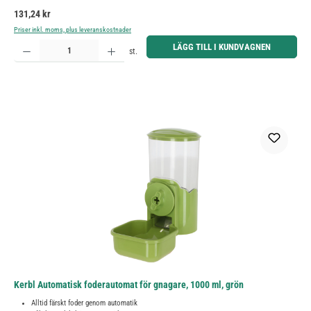
Ordinarie pris:
131,24 kr
Priser inkl. moms, plus leveranskostnader
Produktkvantitet: Ange önskat belopp eller använd knapparna för att öka eller minska kvantiteten.
LÄGG TILL I KUNDVAGNEN
st.
Kerbl Automatisk foderautomat för gnagare, 1000 ml, grön
Alltid färskt foder genom automatik