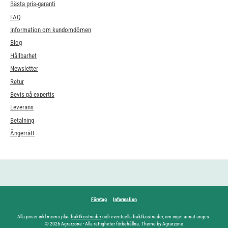
Bästa pris-garanti
FAQ
Information om kundomdömen
Blog
Hållbarhet
Newsletter
Retur
Bevis på expertis
Leverans
Betalning
Ångerrätt
Företag
Information
Alla priser inkl moms plus
fraktkostnader
och eventuella fraktkostnader, om inget annat anges.
© 2026 Agrarzone - Alla rättigheter förbehållna. Theme by Agrarzone