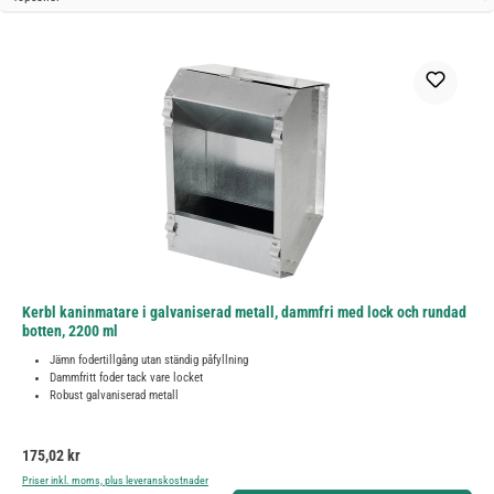
Kerbl kaninmatare i galvaniserad metall, dammfri med lock och rundad
botten, 2200 ml
Jämn fodertillgång utan ständig påfyllning
Dammfritt foder tack vare locket
Robust galvaniserad metall
Ordinarie pris:
175,02 kr
Priser inkl. moms, plus leveranskostnader