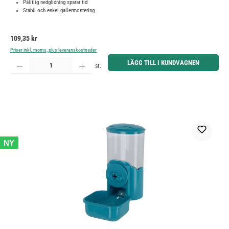
Pålitlig nedglidning sparar tid
Stabil och enkel gallermontering
Ordinarie pris:
109,35 kr
Priser inkl. moms, plus leveranskostnader
Produktkvantitet: Ange önskat belopp eller använd knapparna för att öka eller minska kvantiteten.
LÄGG TILL I KUNDVAGNEN
st.
NY