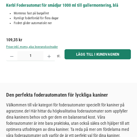
Kerbl Foderautomat för smådjur 1000 ml till gallermontering, blå
Monteras fast på burgallret
Rymligt foderförråd för flera dagar
Fodret glider automatiskt ner
Ordinarie pris:
109,35 kr
Priser inkl. moms, plus leveranskostnader
Produktkvantitet: Ange önskat belopp eller använd knapparna för att öka eller minska kvantiteten.
LÄGG TILL I KUNDVAGNEN
st.
Den perfekta foderautomaten för lyckliga kaniner
Välkommen till vår kategori för foderautomater speciellt för kaniner på
agrarzone.de! Här hittar du högkvalitativa foderautomater som uppfyller
dina kaniners behov och ger dem en balanserad kost. Våra
foderautomater är inte bara praktiska, utan också säkra och hjälper till att
optimera utfodringen av dina kaniner. Ta reda på mer om fördelarna med
våra foderautomater och varför de är ett perfekt val för dina kaniner.