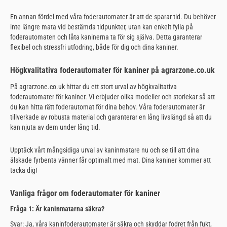
En annan fördel med våra foderautomater är att de sparar tid. Du behöver
inte längre mata vid bestämda tidpunkter, utan kan enkelt fylla på
foderautomaten och låta kaninerna ta för sig själva. Detta garanterar
flexibel och stressfri utfodring, både för dig och dina kaniner.
Högkvalitativa foderautomater för kaniner på agrarzone.co.uk
På agrarzone.co.uk hittar du ett stort urval av högkvalitativa
foderautomater för kaniner. Vi erbjuder olika modeller och storlekar så att
du kan hitta rätt foderautomat för dina behov. Våra foderautomater är
tillverkade av robusta material och garanterar en lång livslängd så att du
kan njuta av dem under lång tid.
Upptäck vårt mångsidiga urval av kaninmatare nu och se till att dina
älskade fyrbenta vänner får optimalt med mat. Dina kaniner kommer att
tacka dig!
Vanliga frågor om foderautomater för kaniner
Fråga 1: Är kaninmatarna säkra?
Svar: Ja, våra kaninfoderautomater är säkra och skyddar fodret från fukt,