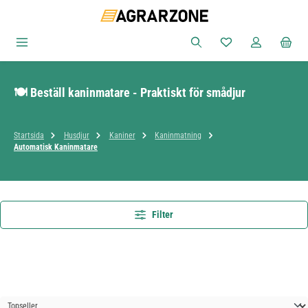
Hoppa till huvudinnehåll
Du har 0 objekt i ön
🍽️ Beställ kaninmatare - Praktiskt för smådjur
Startsida
Husdjur
Kaniner
Kaninmatning
Automatisk Kaninmatare
Filter