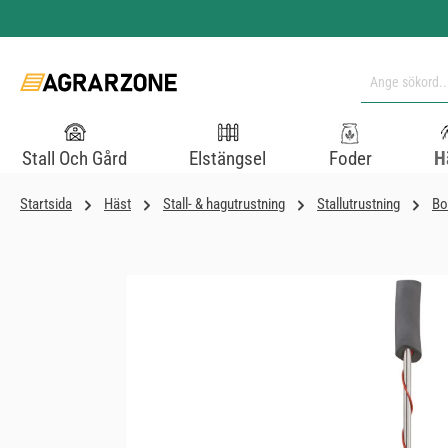
pa till huvudinnehåll
Hoppa till sökning
Hoppa till huvudnavigering
Stall Och Gård
Elstängsel
Foder
H
Startsida
Häst
Stall- & hagutrustning
Stallutrustning
Bo
Hoppa över bildgalleri