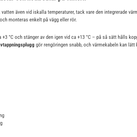
friskt vatten även vid iskalla temperaturer, tack vare den integrerad
och monteras enkelt på vägg eller rör.
a +3 °C och stänger av den igen vid ca +13 °C – på så sätt hålls ko
avtappningsplugg
gör rengöringen snabb, och värmekabeln kan lätt b
ing
gg