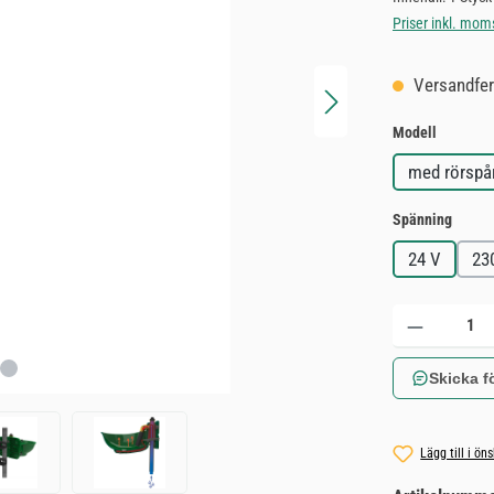
Priser inkl. mom
Versandfert
Välj
Modell
med rörspå
Välj
Spänning
24 V
23
Produktkvantitet
Skicka f
Lägg till i ön