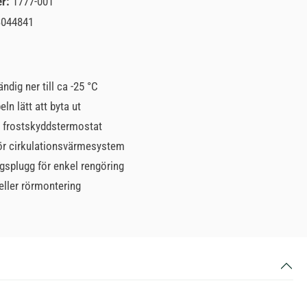
er:
1777-001
3044841
ndig ner till ca -25 °C
n lätt att byta ut
d frostskyddstermostat
ör cirkulationsvärmesystem
gsplugg för enkel rengöring
eller rörmontering