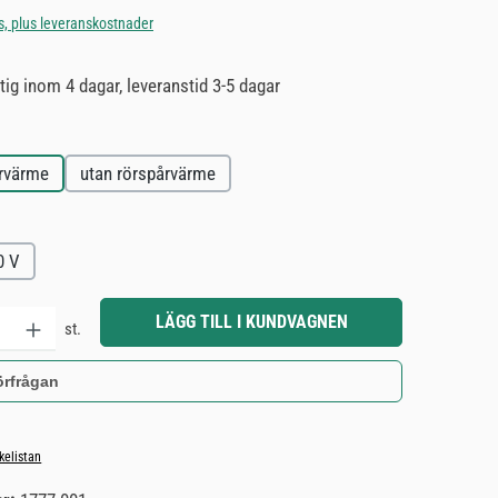
s, plus leveranskostnader
ig inom 4 dagar, leveranstid 3-5 dagar
rvärme
utan rörspårvärme
0 V
: Ange önskat belopp eller använd knapparna för att öka eller minska kvantiteten.
LÄGG TILL I KUNDVAGNEN
st.
örfrågan
skelistan