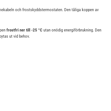
e värmekabeln och frostskyddstermostaten. Den tåliga koppen av
ppen
frostfri ner till -25 °C
utan onödig energiförbrukning. Den
ytas ut vid behov.