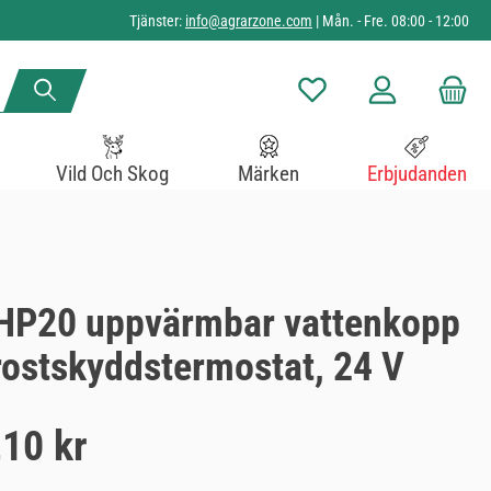
Tjänster:
info@agrarzone.com
| Mån. - Fre. 08:00 - 12:00
Du har 0 objekt i önskelista
Vild Och Skog
Märken
Erbjudanden
 HP20 uppvärmbar vattenkopp
rostskyddstermostat, 24 V
,10 kr