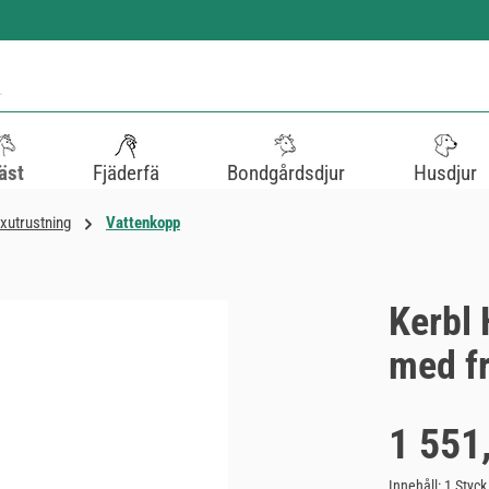
äst
Fjäderfä
Bondgårdsdjur
Husdjur
xutrustning
Vattenkopp
Kerbl
med f
Ordinarie pris:
1 551
Innehåll:
1 Styck