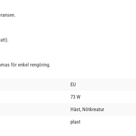
eransen.
att).
mmas för enkel rengöring.
EU
73 W
Häst, Nötkreatur
plast