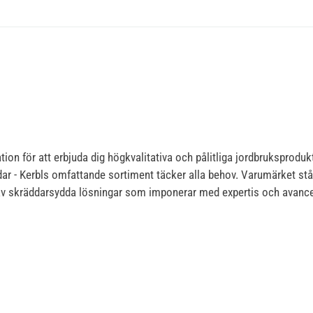
on för att erbjuda dig högkvalitativa och pålitliga jordbruksprodukt
gårdar - Kerbls omfattande sortiment täcker alla behov. Varumärket stå
ta av skräddarsydda lösningar som imponerar med expertis och avance