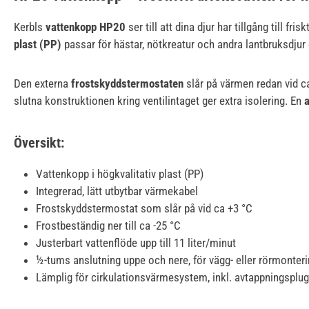
Kerbls
vattenkopp HP20
ser till att dina djur har tillgång till 
plast (PP)
passar för hästar, nötkreatur och andra lantbruksdjur 
Den externa
frostskyddstermostaten
slår på värmen redan vid c
slutna konstruktionen kring ventilintaget ger extra isolering. En
Översikt:
Vattenkopp i högkvalitativ plast (PP)
Integrerad, lätt utbytbar värmekabel
Frostskyddstermostat som slår på vid ca +3 °C
Frostbeständig ner till ca -25 °C
Justerbart vattenflöde upp till 11 liter/minut
½-tums anslutning uppe och nere, för vägg- eller rörmonter
Lämplig för cirkulationsvärmesystem, inkl. avtappningsplu