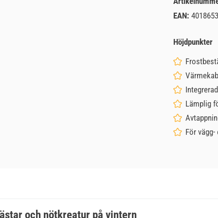
Artikelnumm
EAN:
401865
Höjdpunkter
Frostbestä
Värmekabel
Integrera
Lämplig f
Avtappnin
För vägg- 
ästar och nötkreatur på vintern