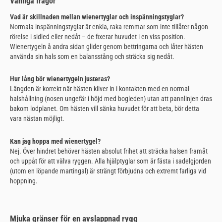
Vanliga frågor
Vad är skillnaden mellan wienertyglar och inspänningstyglar?
Normala inspänningstyglar är enkla, raka remmar som inte tillåter någon
rörelse i sidled eller nedåt – de fixerar huvudet i en viss position.
Wienertygeln å andra sidan glider genom bettringarna och låter hästen
använda sin hals som en balansstång och sträcka sig nedåt.
Hur lång bör wienertygeln justeras?
Längden är korrekt när hästen kliver in i kontakten med en normal
halshållning (nosen ungefär i höjd med bogleden) utan att pannlinjen dras
bakom lodplanet. Om hästen vill sänka huvudet för att beta, bör detta
vara nästan möjligt.
Kan jag hoppa med wienertygel?
Nej. Över hindret behöver hästen absolut frihet att sträcka halsen framåt
och uppåt för att välva ryggen. Alla hjälptyglar som är fästa i sadelgjorden
(utom en löpande martingal) är strängt förbjudna och extremt farliga vid
hoppning.
Mjuka gränser för en avslappnad rygg