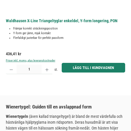
Waldhausen X-Line Triangeltyglar enkeldel, Y-form longering, PON
Främjar korrekt sträckningsposition
Y-form ger jämn, mjuk kontakt
Flerfaldigt justerbar för perfekt passform
Ordinarie pris:
436,41 kr
Priser inkl. moms, plus leveranskostnader
Produktkvantitet: Ange önskat belopp eller använd knapparna för att öka eller minska kvantiteten.
LÄGG TILL I KUNDVAGNEN
st.
Wienertygel: Guiden till en avslappnad form
Wienertygeln
(även kallad triangeltygel) är bland de mest värdefulla och
hästvänliga hjälptyglarna inom ridsporten. Deras huvudmål är att visa
hästen vägen till en hälsosam sökning framåt-nedåt. Om hästen höjer