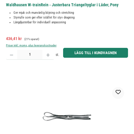
Waldhausen W-trainRein - Justerbara Triangeltyglar i Läder, Pony
Ger mjuk och munvänlig böjning och stretching
Styrrulle som ger efter istället för styv dragning
Längdjusterbar för individuell anpassning
Försäljningspris:
Ordinarie pris:
436,41 kr
(21% sparat)
Priser inkl. moms, plus leveranskostnader
Produktkvantitet: Ange önskat belopp eller använd knapparna för att öka eller minska kvantiteten.
LÄGG TILL I KUNDVAGNEN
st.