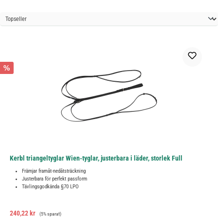
%
Kerbl triangeltyglar Wien-tyglar, justerbara i läder, storlek Full
Främjar framåt-nedåtsträckning
Justerbara för perfekt passform
Tävlingsgodkända §70 LPO
Försäljningspris:
Ordinarie pris:
240,22 kr
(5% sparat)