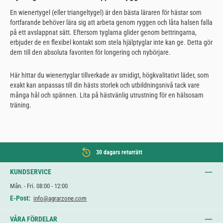
En wienertygel (eller triangeltygel) är den bästa läraren för hästar som
fortfarande behöver lära sig att arbeta genom ryggen och låta halsen falla
på ett avslappnat sätt. Eftersom tyglarna glider genom bettringarna,
erbjuder de en flexibel kontakt som stela hjälptyglar inte kan ge. Detta gör
dem till den absoluta favoriten för longering och nybörjare.
Här hittar du wienertyglar tillverkade av smidigt, högkvalitativt läder, som
exakt kan anpassas till din hästs storlek och utbildningsnivå tack vare
många hål och spännen. Lita på hästvänlig utrustning för en hälsosam
träning.
30 dagars returrätt
KUNDSERVICE
Mån. - Fri. 08:00 - 12:00
E-Post:
info@agrarzone.com
VÅRA FÖRDELAR