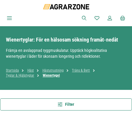
Hoppa till huvudinnehåll
Du har 0 objekt i ön
Wienertyglar: För en hälsosam sökning framåt-nedåt
Främja en avslappnad ryggmuskulatur. Upptäck högkvalitativa
wienertyglar i läder för skonsam longering och ridlektioner.
Startsida
Häst
Hästutrustning
Träns & Bett
Tyglar & Hjälptyglar
Wienertygel
Filter