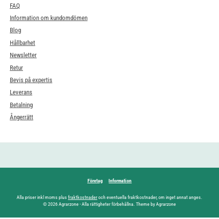
FAQ
Information om kundomdömen
Blog
Hållbarhet
Newsletter
Retur
Bevis på expertis
Leverans
Betalning
Ångerrätt
Företag
Information
Alla priser inkl moms plus
fraktkostnader
och eventuella fraktkostnader, om inget annat anges.
© 2026 Agrarzone - Alla rättigheter förbehållna. Theme by Agrarzone