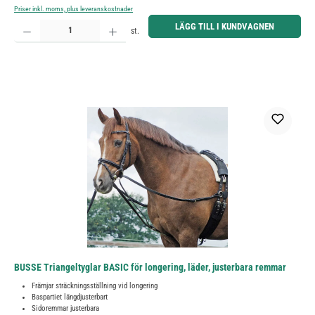
Priser inkl. moms, plus leveranskostnader
Produktkvantitet: Ange önskat belopp eller använd knapparna för att öka eller minska kvantiteten.
LÄGG TILL I KUNDVAGNEN
st.
BUSSE Triangeltyglar BASIC för longering, läder, justerbara remmar
Främjar sträckningsställning vid longering
Baspartiet längdjusterbart
Sidoremmar justerbara