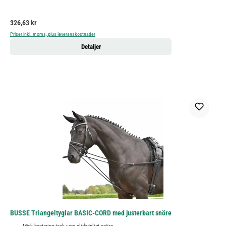
Ordinarie pris:
326,63 kr
Priser inkl. moms, plus leveranskostnader
Detaljer
BUSSE Triangeltyglar BASIC-CORD med justerbart snöre