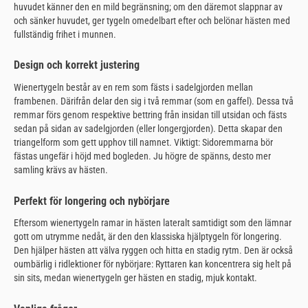
huvudet känner den en mild begränsning; om den däremot slappnar av
och sänker huvudet, ger tygeln omedelbart efter och belönar hästen med
fullständig frihet i munnen.
Design och korrekt justering
Wienertygeln består av en rem som fästs i sadelgjorden mellan
frambenen. Därifrån delar den sig i två remmar (som en gaffel). Dessa två
remmar förs genom respektive bettring från insidan till utsidan och fästs
sedan på sidan av sadelgjorden (eller longergjorden). Detta skapar den
triangelform som gett upphov till namnet. Viktigt: Sidoremmarna bör
fästas ungefär i höjd med bogleden. Ju högre de spänns, desto mer
samling krävs av hästen.
Perfekt för longering och nybörjare
Eftersom wienertygeln ramar in hästen lateralt samtidigt som den lämnar
gott om utrymme nedåt, är den den klassiska hjälptygeln för longering.
Den hjälper hästen att välva ryggen och hitta en stadig rytm. Den är också
oumbärlig i ridlektioner för nybörjare: Ryttaren kan koncentrera sig helt på
sin sits, medan wienertygeln ger hästen en stadig, mjuk kontakt.