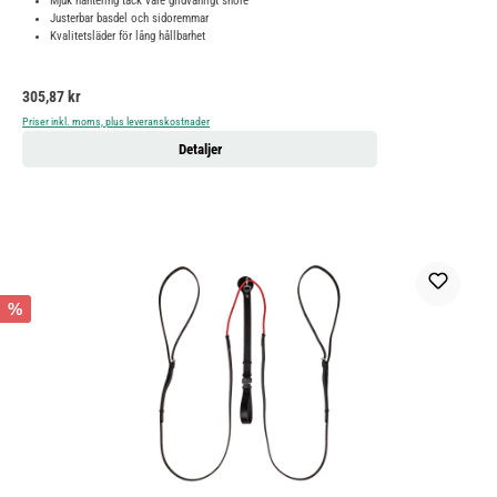
Mjuk hantering tack vare glidvänligt snöre
Justerbar basdel och sidoremmar
Kvalitetsläder för lång hållbarhet
Ordinarie pris:
305,87 kr
Priser inkl. moms, plus leveranskostnader
Detaljer
%