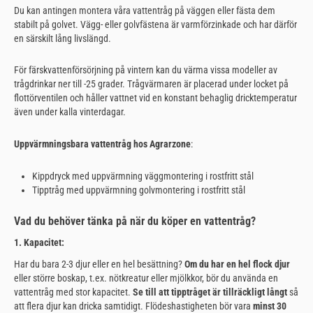
Du kan antingen montera våra vattentråg på väggen eller fästa dem
stabilt på golvet. Vägg- eller golvfästena är varmförzinkade och har därför
en särskilt lång livslängd.
För färskvattenförsörjning på vintern kan du värma vissa modeller av
trågdrinkar ner till -25 grader. Trågvärmaren är placerad under locket på
flottörventilen och håller vattnet vid en konstant behaglig dricktemperatur
även under kalla vinterdagar.
Uppvärmningsbara vattentråg hos Agrarzone
:
Kippdryck med uppvärmning väggmontering i rostfritt stål
Tipptråg med uppvärmning golvmontering i rostfritt stål
Vad du behöver tänka på när du köper en vattentråg?
1. Kapacitet:
Har du bara 2-3 djur eller en hel besättning?
Om du har en hel flock djur
eller större boskap, t.ex. nötkreatur eller mjölkkor, bör du använda en
vattentråg med stor kapacitet.
Se till att tipptråget är tillräckligt långt
så
att flera djur kan dricka samtidigt. Flödeshastigheten bör vara
minst 30