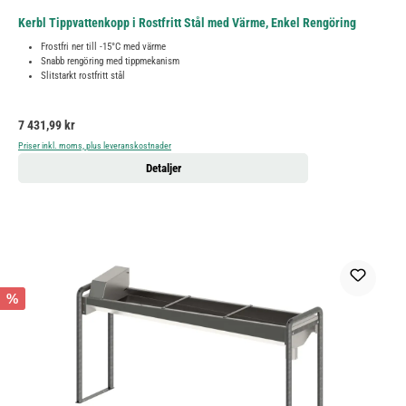
Kerbl Tippvattenkopp i Rostfritt Stål med Värme, Enkel Rengöring
Frostfri ner till -15°C med värme
Snabb rengöring med tippmekanism
Slitstarkt rostfritt stål
Ordinarie pris:
7 431,99 kr
Priser inkl. moms, plus leveranskostnader
Detaljer
%