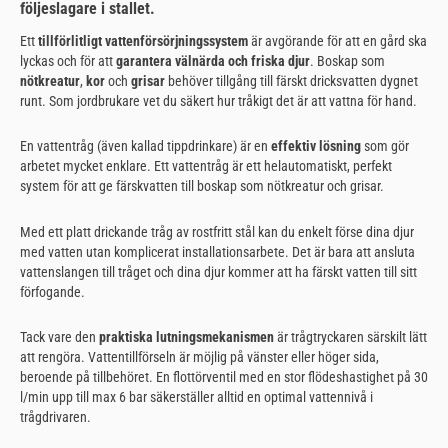
följeslagare i stallet.
Ett
tillförlitligt vattenförsörjningssystem
är avgörande för att en gård ska
lyckas och för att
garantera välnärda och friska djur
. Boskap som
nötkreatur
,
kor
och
grisar
behöver tillgång till färskt dricksvatten dygnet
runt. Som jordbrukare vet du säkert hur tråkigt det är att vattna för hand.
En vattentråg (även kallad tippdrinkare) är en
effektiv lösning
som gör
arbetet mycket enklare. Ett vattentråg är ett helautomatiskt, perfekt
system för att ge färskvatten till boskap som nötkreatur och grisar.
Med ett platt drickande tråg av rostfritt stål kan du enkelt förse dina djur
med vatten utan komplicerat installationsarbete. Det är bara att ansluta
vattenslangen till tråget och dina djur kommer att ha färskt vatten till sitt
förfogande.
Tack vare den
praktiska lutningsmekanismen
är trågtryckaren särskilt lätt
att rengöra. Vattentillförseln är möjlig på vänster eller höger sida,
beroende på tillbehöret. En flottörventil med en stor flödeshastighet på 30
l/min upp till max 6 bar säkerställer alltid en optimal vattennivå i
trågdrivaren.