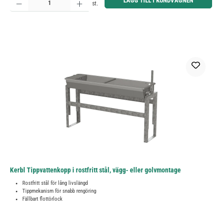
LÄGG TILL I KUNDVAGNEN
st.
Kerbl Tippvattenkopp i rostfritt stål, vägg- eller golvmontage
Rostfritt stål för lång livslängd
Tippmekanism för snabb rengöring
Fällbart flottörlock