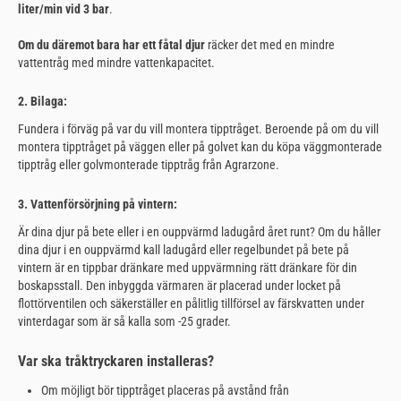
liter/min vid 3 bar
.
Om du däremot bara har ett fåtal djur
räcker det med en mindre
vattentråg med mindre vattenkapacitet.
2. Bilaga:
Fundera i förväg på var du vill montera tipptråget. Beroende på om du vill
montera tipptråget på väggen eller på golvet kan du köpa väggmonterade
tipptråg eller golvmonterade tipptråg från Agrarzone.
3. Vattenförsörjning på vintern:
Är dina djur på bete eller i en ouppvärmd ladugård året runt? Om du håller
dina djur i en ouppvärmd kall ladugård eller regelbundet på bete på
vintern är en tippbar dränkare med uppvärmning rätt dränkare för din
boskapsstall. Den inbyggda värmaren är placerad under locket på
flottörventilen och säkerställer en pålitlig tillförsel av färskvatten under
vinterdagar som är så kalla som -25 grader.
Var ska tråktryckaren installeras?
Om möjligt bör tipptråget placeras på avstånd från