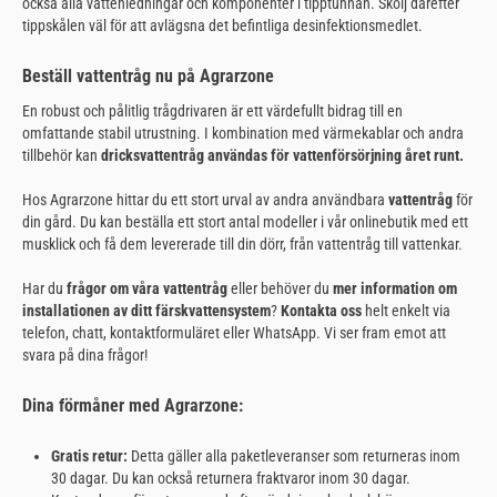
också alla vattenledningar och komponenter i tipptunnan. Skölj därefter
tippskålen väl för att avlägsna det befintliga desinfektionsmedlet.
Beställ vattentråg nu på Agrarzone
En robust och pålitlig trågdrivaren är ett värdefullt bidrag till en
omfattande stabil utrustning. I kombination med värmekablar och andra
tillbehör kan
dricksvattentråg användas för vattenförsörjning året runt.
Hos Agrarzone hittar du ett stort urval av andra användbara
vattentråg
för
din gård. Du kan beställa ett stort antal modeller i vår onlinebutik med ett
musklick och få dem levererade till din dörr, från vattentråg till vattenkar.
Har du
frågor om våra vattentråg
eller behöver du
mer information om
installationen av ditt färskvattensystem
?
Kontakta oss
helt enkelt via
telefon, chatt, kontaktformuläret eller WhatsApp. Vi ser fram emot att
svara på dina frågor!
Dina förmåner med Agrarzone:
Gratis retur:
Detta gäller alla paketleveranser som returneras inom
30 dagar. Du kan också returnera fraktvaror inom 30 dagar.