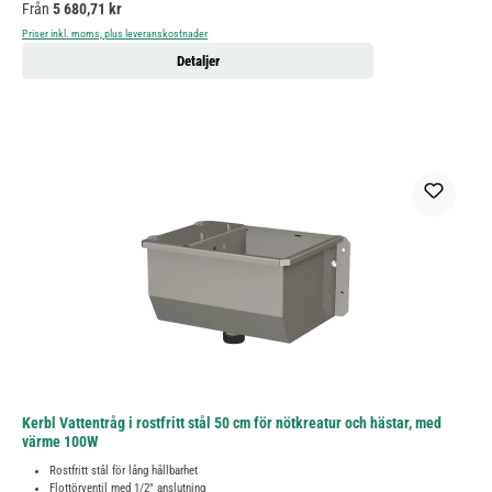
Ordinarie pris:
Från
5 680,71 kr
Priser inkl. moms, plus leveranskostnader
Detaljer
Kerbl Vattentråg i rostfritt stål 50 cm för nötkreatur och hästar, med
värme 100W
Rostfritt stål för lång hållbarhet
Flottörventil med 1/2" anslutning