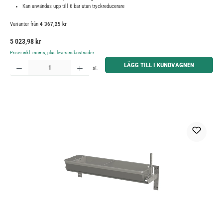
Kan användas upp till 6 bar utan tryckreducerare
Varianter från
4 367,25 kr
Ordinarie pris:
5 023,98 kr
Priser inkl. moms, plus leveranskostnader
Produktkvantitet: Ange önskat belopp eller använd knapparna för att öka eller minska kvantiteten.
LÄGG TILL I KUNDVAGNEN
st.