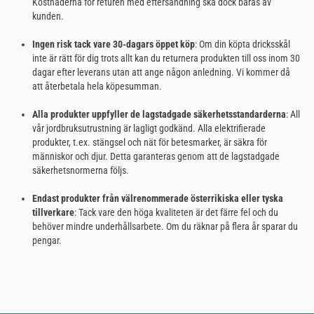
Kostnaderna för returen med eftersändning ska dock bäras av
kunden.
Ingen risk tack vare 30-dagars öppet köp
: Om din köpta dricksskål
inte är rätt för dig trots allt kan du returnera produkten till oss inom 30
dagar efter leverans utan att ange någon anledning. Vi kommer då
att återbetala hela köpesumman.
Alla produkter uppfyller de lagstadgade säkerhetsstandarderna
: All
vår jordbruksutrustning är lagligt godkänd. Alla elektrifierade
produkter, t.ex. stängsel och nät för betesmarker, är säkra för
människor och djur. Detta garanteras genom att de lagstadgade
säkerhetsnormerna följs.
Endast produkter från välrenommerade österrikiska eller tyska
tillverkare
: Tack vare den höga kvaliteten är det färre fel och du
behöver mindre underhållsarbete. Om du räknar på flera år sparar du
pengar.