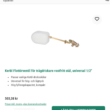
Kerbl Flottörventil för trågdrickare rostfritt stål, universal 1/2''
Passar vanliga Kerbl-dricksskålar
Universal för hög- och lågtryck
Hög fyllningskapacitet, kompakt
Ordinarie pris:
503,38 kr
Priser inkl. moms, plus leveranskostnader
Produktkvantitet: Ange önskat belopp eller använd knapparna för att öka eller minska kvantiteten.