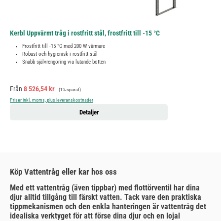
Kerbl Uppvärmt tråg i rostfritt stål, frostfritt till -15 °C
Frostfritt till -15 °C med 200 W värmare
Robust och hygienisk i rostfritt stål
Snabb självrengöring via lutande botten
Försäljningspris:
Ordinarie pris:
Från
8 526,54 kr
(1% sparat)
Priser inkl. moms, plus leveranskostnader
Detaljer
Köp Vattentråg eller kar hos oss
Med ett vattentråg (även tippbar) med flottörventil har dina
djur alltid tillgång till färskt vatten. Tack vare den praktiska
tippmekanismen och den enkla hanteringen är vattentråg det
idealiska verktyget för att förse dina djur och en lojal