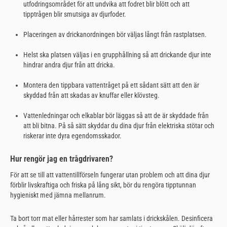
utfodringsområdet för att undvika att fodret blir blött och att
tipptrågen blir smutsiga av djurfoder.
Placeringen av drickanordningen bör väljas långt från rastplatsen.
Helst ska platsen väljas i en grupphållning så att drickande djur inte
hindrar andra djur från att dricka.
Montera den tippbara vattentråget på ett sådant sätt att den är
skyddad från att skadas av knuffar eller klövsteg.
Vattenledningar och elkablar bör läggas så att de är skyddade från
att bli bitna. På så sätt skyddar du dina djur från elektriska stötar och
riskerar inte dyra egendomsskador.
Hur rengör jag en trågdrivaren?
För att se till att vattentillförseln fungerar utan problem och att dina djur
förblir livskraftiga och friska på lång sikt, bör du rengöra tipptunnan
hygieniskt med jämna mellanrum.
Ta bort torr mat eller hårrester som har samlats i drickskålen. Desinficera