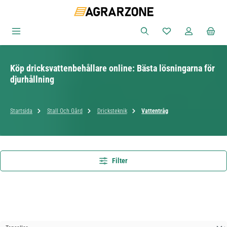
Hoppa till huvudinnehåll
Du har 0 objekt i ön
Köp dricksvattenbehållare online: Bästa lösningarna för
djurhållning
Startsida
Stall Och Gård
Dricksteknik
Vattentråg
Filter