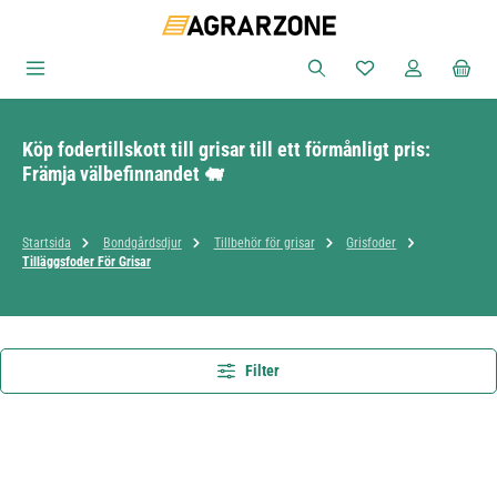
Hoppa till huvudinnehåll
Du har 0 objekt i ön
Köp fodertillskott till grisar till ett förmånligt pris:
Främja välbefinnandet 🐖
Startsida
Bondgårdsdjur
Tillbehör för grisar
Grisfoder
Tilläggsfoder För Grisar
Filter