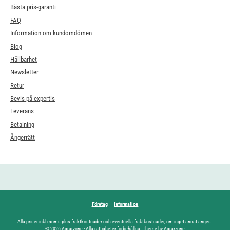
Bästa pris-garanti
FAQ
Information om kundomdömen
Blog
Hållbarhet
Newsletter
Retur
Bevis på expertis
Leverans
Betalning
Ångerrätt
Företag
Information
Alla priser inkl moms plus
fraktkostnader
och eventuella fraktkostnader, om inget annat anges.
© 2026 Agrarzone - Alla rättigheter förbehållna. Theme by Agrarzone