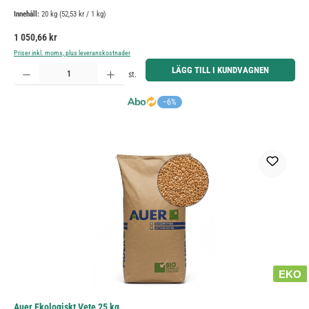
Innehåll:
20 kg
(52,53 kr / 1 kg)
Ordinarie pris:
1 050,66 kr
Priser inkl. moms, plus leveranskostnader
Produktkvantitet: Ange önskat belopp eller använd knapparna för att öka eller minska kvantiteten.
LÄGG TILL I KUNDVAGNEN
st.
−6%
EKO
Auer Ekologiskt Vete 25 kg