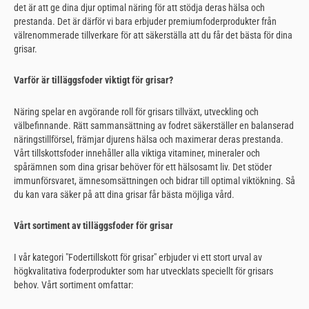
det är att ge dina djur optimal näring för att stödja deras hälsa och
prestanda. Det är därför vi bara erbjuder premiumfoderprodukter från
välrenommerade tillverkare för att säkerställa att du får det bästa för dina
grisar.
Varför är tilläggsfoder viktigt för grisar?
Näring spelar en avgörande roll för grisars tillväxt, utveckling och
välbefinnande. Rätt sammansättning av fodret säkerställer en balanserad
näringstillförsel, främjar djurens hälsa och maximerar deras prestanda.
Vårt tillskottsfoder innehåller alla viktiga vitaminer, mineraler och
spårämnen som dina grisar behöver för ett hälsosamt liv. Det stöder
immunförsvaret, ämnesomsättningen och bidrar till optimal viktökning. Så
du kan vara säker på att dina grisar får bästa möjliga vård.
Vårt sortiment av tilläggsfoder för grisar
I vår kategori "Fodertillskott för grisar" erbjuder vi ett stort urval av
högkvalitativa foderprodukter som har utvecklats speciellt för grisars
behov. Vårt sortiment omfattar: