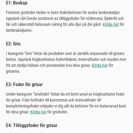
E1: Boskap
Förutom grisfoder täcker vi även foderbehovet för andra lantbruksdjur.
Upptäck vårt breda sortiment av tilläggsfoder för nötkreatur, fjäderfä och
får och säkerställ hälsosam näring för alla djur på din gård.
Klicka här
för
lantbruksdjuren.
E2: Gris
I kategorin "Gris" hittar du produkter som är särskilt anpassade till grisars
behov. Upptäck högkvalitativa fodertillskott, mineralfoder och mycket mer
för att stödja hälsan och prestandan hos dina grisar.
Klicka här
för
grisarna.
E3: Foder för grisar
Under kategorin "Grisfoder" hittar du ett brett urval av högkvalitativt foder
för grisar. Från helfoder till koncentrat och mineralfoder till
kompletteringsfoder erbjuder vi dig allt du behöver för en balanserad kost
för dina grisar.
Klicka här
för grisfoder.
E4: Tilläggsfoder för grisar