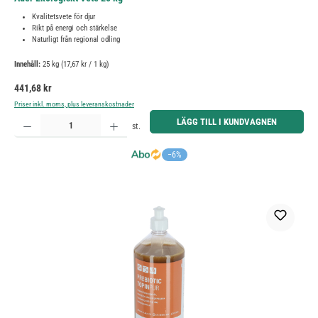
Kvalitetsvete för djur
Rikt på energi och stärkelse
Naturligt från regional odling
Innehåll:
25 kg
(17,67 kr / 1 kg)
Ordinarie pris:
441,68 kr
Priser inkl. moms, plus leveranskostnader
Produktkvantitet: Ange önskat belopp eller använd knapparna för att öka eller minska kvantiteten.
LÄGG TILL I KUNDVAGNEN
st.
−6%