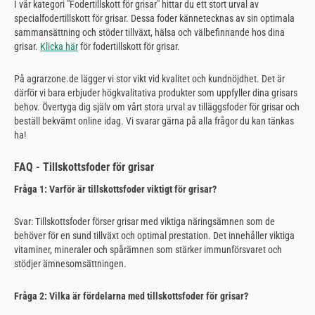
I vår kategori "Fodertillskott för grisar" hittar du ett stort urval av
specialfodertillskott för grisar. Dessa foder kännetecknas av sin optimala
sammansättning och stöder tillväxt, hälsa och välbefinnande hos dina
grisar.
Klicka här
för fodertillskott för grisar.
På agrarzone.de lägger vi stor vikt vid kvalitet och kundnöjdhet. Det är
därför vi bara erbjuder högkvalitativa produkter som uppfyller dina grisars
behov. Övertyga dig själv om vårt stora urval av tilläggsfoder för grisar och
beställ bekvämt online idag. Vi svarar gärna på alla frågor du kan tänkas
ha!
FAQ - Tillskottsfoder för grisar
Fråga 1: Varför är tillskottsfoder viktigt för grisar?
Svar: Tillskottsfoder förser grisar med viktiga näringsämnen som de
behöver för en sund tillväxt och optimal prestation. Det innehåller viktiga
vitaminer, mineraler och spårämnen som stärker immunförsvaret och
stödjer ämnesomsättningen.
Fråga 2: Vilka är fördelarna med tillskottsfoder för grisar?