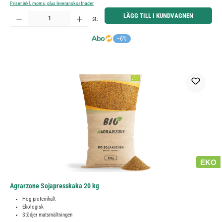
Priser inkl. moms, plus leveranskostnader
Produktkvantitet: Ange önskat belopp eller använd knapparna för att öka eller minska kvantiteten.
LÄGG TILL I KUNDVAGNEN
st.
−6%
EKO
Agrarzone Sojapresskaka 20 kg
Hög proteinhalt
Ekologisk
Stödjer matsmältningen