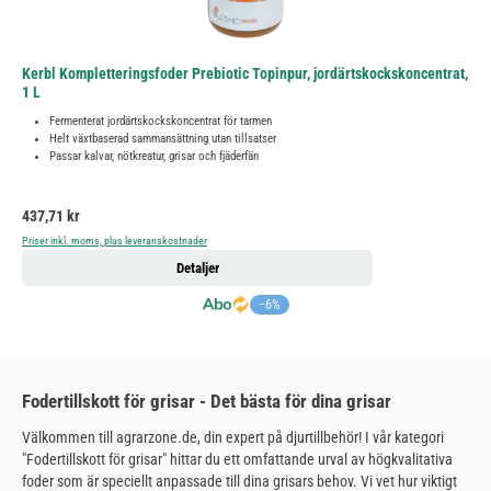
Kerbl Kompletteringsfoder Prebiotic Topinpur, jordärtskockskoncentrat,
1 L
Fermenterat jordärtskockskoncentrat för tarmen
Helt växtbaserad sammansättning utan tillsatser
Passar kalvar, nötkreatur, grisar och fjäderfän
Ordinarie pris:
437,71 kr
Priser inkl. moms, plus leveranskostnader
Detaljer
−6%
Fodertillskott för grisar - Det bästa för dina grisar
Välkommen till agrarzone.de, din expert på djurtillbehör! I vår kategori
"Fodertillskott för grisar" hittar du ett omfattande urval av högkvalitativa
foder som är speciellt anpassade till dina grisars behov. Vi vet hur viktigt