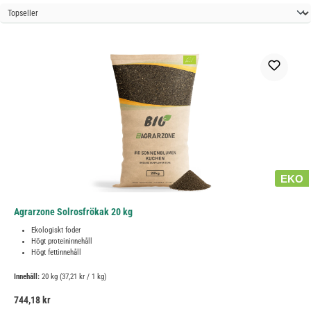
EKO
Agrarzone Solrosfrökak 20 kg
Ekologiskt foder
Högt proteininnehåll
Högt fettinnehåll
Innehåll:
20 kg
(37,21 kr / 1 kg)
Ordinarie pris:
744,18 kr