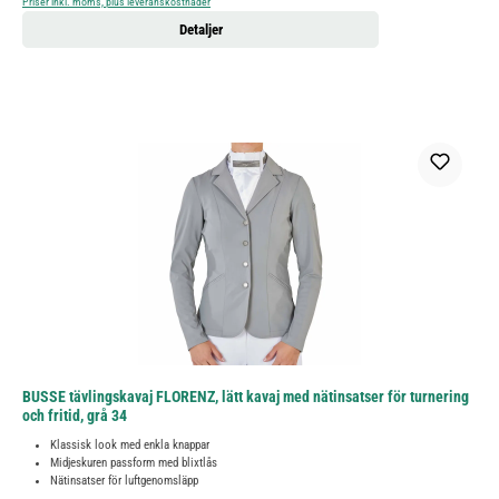
Priser inkl. moms, plus leveranskostnader
Detaljer
BUSSE tävlingskavaj FLORENZ, lätt kavaj med nätinsatser för turnering
och fritid, grå 34
Klassisk look med enkla knappar
Midjeskuren passform med blixtlås
Nätinsatser för luftgenomsläpp