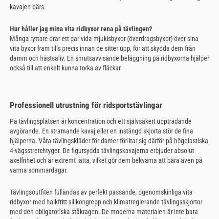
kavajen bärs.
Hur håller jag mina vita ridbyxor rena på tävlingen?
Många ryttare drar ett par vida mjukisbyxor (överdragsbyxor) över sina
vita byxor fram tills precis innan de sitter upp, för att skydda dem från
damm och hästsaliv. En smutsavvisande beläggning på ridbyxorna hjälper
också till att enkelt kunna torka av fläckar.
Professionell utrustning för ridsportstävlingar
På tävlingsplatsen är koncentration och ett självsäkert uppträdande
avgörande. En stramande kavaj eller en instängd skjorta stör de fina
hjälperna. Våra tävlingskläder för damer förlitar sig därför på högelastiska
4-vägsstretchtyger. De figursydda tävlingskavajerna erbjuder absolut
axelfrihet och är extremt lätta, vilket gör dem bekväma att bära även på
varma sommardagar.
Tävlingsoutfiten fulländas av perfekt passande, ogenomskinliga vita
ridbyxor med halkfritt silikongrepp och klimatreglerande tävlingsskjortor
med den obligatoriska ståkragen. De moderna materialen är inte bara