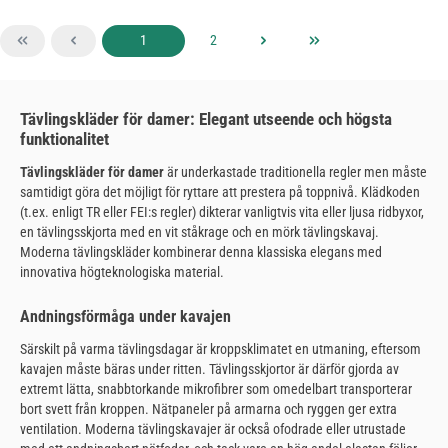
Sida
Sida
1
2
Tävlingskläder för damer: Elegant utseende och högsta
funktionalitet
Tävlingskläder för damer
är underkastade traditionella regler men måste
samtidigt göra det möjligt för ryttare att prestera på toppnivå. Klädkoden
(t.ex. enligt TR eller FEI:s regler) dikterar vanligtvis vita eller ljusa ridbyxor,
en tävlingsskjorta med en vit ståkrage och en mörk tävlingskavaj.
Moderna tävlingskläder kombinerar denna klassiska elegans med
innovativa högteknologiska material.
Andningsförmåga under kavajen
Särskilt på varma tävlingsdagar är kroppsklimatet en utmaning, eftersom
kavajen måste bäras under ritten. Tävlingsskjortor är därför gjorda av
extremt lätta, snabbtorkande mikrofibrer som omedelbart transporterar
bort svett från kroppen. Nätpaneler på armarna och ryggen ger extra
ventilation. Moderna tävlingskavajer är också ofodrade eller utrustade