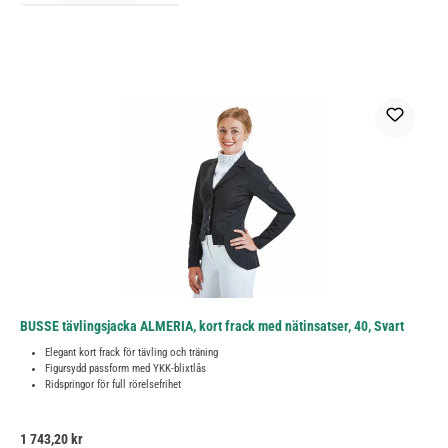
BUSSE tävlingsjacka ALMERIA, kort frack med nätinsatser, 40, Svart
Elegant kort frack för tävling och träning
Figursydd passform med YKK-blixtlås
Ridspringor för full rörelsefrihet
Ordinarie pris:
1 743,20 kr