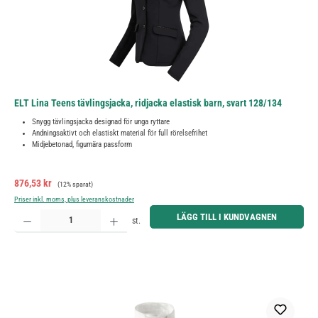
ELT Lina Teens tävlingsjacka, ridjacka elastisk barn, svart 128/134
Snygg tävlingsjacka designad för unga ryttare
Andningsaktivt och elastiskt material för full rörelsefrihet
Midjebetonad, figurnära passform
Försäljningspris:
Ordinarie pris:
876,53 kr
(12% sparat)
Priser inkl. moms, plus leveranskostnader
Produktkvantitet: Ange önskat belopp eller använd knapparna för att öka eller minska kvantiteten.
LÄGG TILL I KUNDVAGNEN
st.