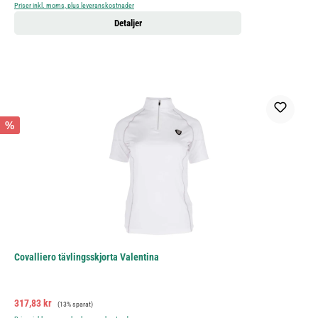
Priser inkl. moms, plus leveranskostnader
Detaljer
%
Covalliero tävlingsskjorta Valentina
Försäljningspris:
Ordinarie pris:
317,83 kr
(13% sparat)