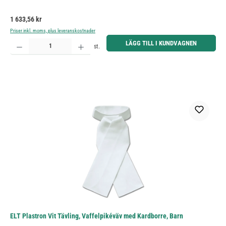
Ordinarie pris:
1 633,56 kr
Priser inkl. moms, plus leveranskostnader
Produktkvantitet: Ange önskat belopp eller använd knapparna för att öka eller minska kvantiteten.
LÄGG TILL I KUNDVAGNEN
st.
ELT Plastron Vit Tävling, Vaffelpikéväv med Kardborre, Barn