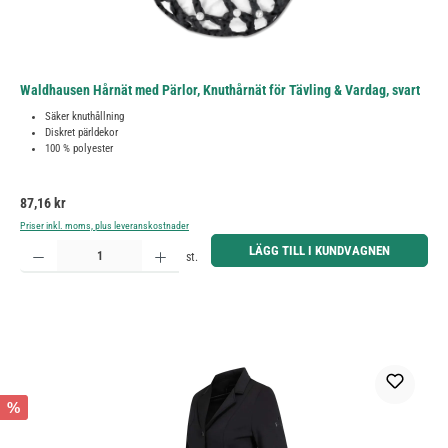
Waldhausen Hårnät med Pärlor, Knuthårnät för Tävling & Vardag, svart
Säker knuthållning
Diskret pärldekor
100 % polyester
Ordinarie pris:
87,16 kr
Priser inkl. moms, plus leveranskostnader
Produktkvantitet: Ange önskat belopp eller använd knapparna för att öka eller minska kvantiteten.
LÄGG TILL I KUNDVAGNEN
st.
%