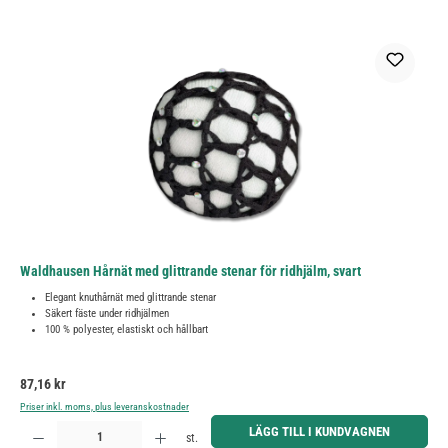
Waldhausen Hårnät med glittrande stenar för ridhjälm, svart
Elegant knuthårnät med glittrande stenar
Säkert fäste under ridhjälmen
100 % polyester, elastiskt och hållbart
Ordinarie pris:
87,16 kr
Priser inkl. moms, plus leveranskostnader
Produktkvantitet: Ange önskat belopp eller använd knapparna för att öka eller minska kvantiteten.
LÄGG TILL I KUNDVAGNEN
st.