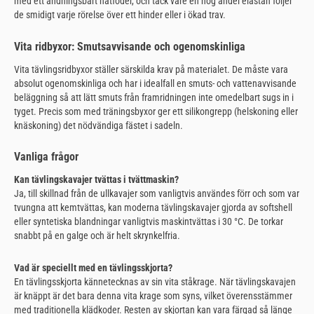
med ett andningsbart nätfoder, och tack vare en hög andel elastan följer
de smidigt varje rörelse över ett hinder eller i ökad trav.
Vita ridbyxor: Smutsavvisande och ogenomskinliga
Vita tävlingsridbyxor ställer särskilda krav på materialet. De måste vara
absolut ogenomskinliga och har i idealfall en smuts- och vattenavvisande
beläggning så att lätt smuts från framridningen inte omedelbart sugs in i
tyget. Precis som med träningsbyxor ger ett silikongrepp (helskoning eller
knäskoning) det nödvändiga fästet i sadeln.
Vanliga frågor
Kan tävlingskavajer tvättas i tvättmaskin?
Ja, till skillnad från de ullkavajer som vanligtvis användes förr och som var
tvungna att kemtvättas, kan moderna tävlingskavajer gjorda av softshell
eller syntetiska blandningar vanligtvis maskintvättas i 30 °C. De torkar
snabbt på en galge och är helt skrynkelfria.
Vad är speciellt med en tävlingsskjorta?
En tävlingsskjorta kännetecknas av sin vita ståkrage. När tävlingskavajen
är knäppt är det bara denna vita krage som syns, vilket överensstämmer
med traditionella klädkoder. Resten av skjortan kan vara färgad så länge