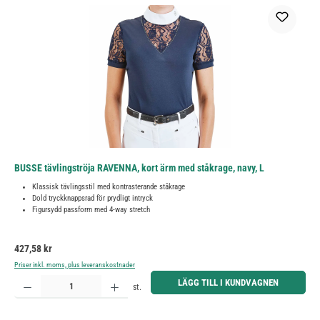
BUSSE tävlingströja RAVENNA, kort ärm med ståkrage, navy, L
Klassisk tävlingsstil med kontrasterande ståkrage
Dold tryckknappsrad för prydligt intryck
Figursydd passform med 4-way stretch
Ordinarie pris:
427,58 kr
Priser inkl. moms, plus leveranskostnader
Produktkvantitet: Ange önskat belopp eller använd knapparna för att öka eller minska kvantiteten.
LÄGG TILL I KUNDVAGNEN
st.