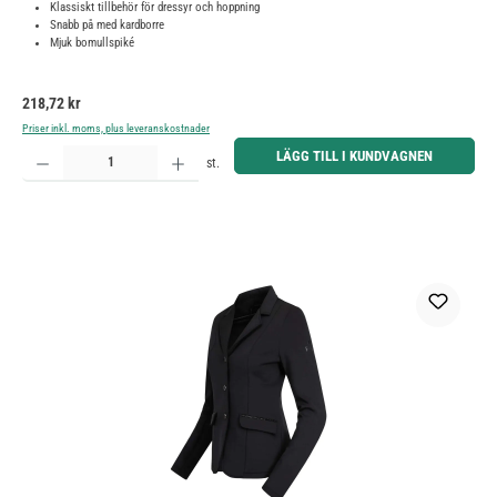
Klassiskt tillbehör för dressyr och hoppning
Snabb på med kardborre
Mjuk bomullspiké
Ordinarie pris:
218,72 kr
Priser inkl. moms, plus leveranskostnader
Produktkvantitet: Ange önskat belopp eller använd knapparna för att öka eller minska kvantiteten.
LÄGG TILL I KUNDVAGNEN
st.