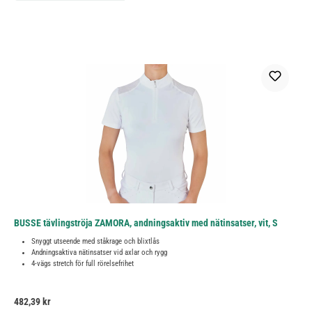
BUSSE tävlingströja ZAMORA, andningsaktiv med nätinsatser, vit, S
Snyggt utseende med ståkrage och blixtlås
Andningsaktiva nätinsatser vid axlar och rygg
4-vägs stretch för full rörelsefrihet
Ordinarie pris:
482,39 kr