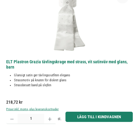
ELT Plastron Grazia tävlingskrage med strass, vit satinväv med glans,
barn
Glansigt satin ger tävlingsoutfiten elegans
Strassmotiv på knuten för diskret glans
Strassbesatt band på slejfen
Ordinarie pris:
218,72 kr
Priser inkl. moms, plus leveranskostnader
Produktkvantitet: Ange önskat belopp eller använd knapparna för att öka eller minska kvantiteten.
LÄGG TILL I KUNDVAGNEN
st.