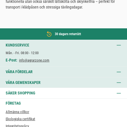
funktionella utan också särskilt lättskötta och skrynkelfria – perfekt för
transport i klädpåsen och stressiga tävlingsdagar.
30 dagars returrätt
KUNDSERVICE
Mån. - Fri. 08:00 - 12:00
E-Post:
info@agrarzone.com
VÅRA FÖRDELAR
VÅRA GEMENSKAPER
SÄKER SHOPPING
FÖRETAG
Allmänna villkor
Ekologiska certifikat
Integritetspolicy