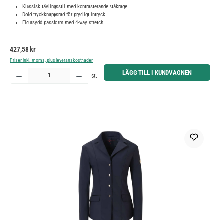
Klassisk tävlingsstil med kontrasterande ståkrage
Dold tryckknappsrad för prydligt intryck
Figursydd passform med 4-way stretch
Ordinarie pris:
427,58 kr
Priser inkl. moms, plus leveranskostnader
Produktkvantitet: Ange önskat belopp eller använd knapparna för att öka eller minska kvantiteten.
LÄGG TILL I KUNDVAGNEN
st.