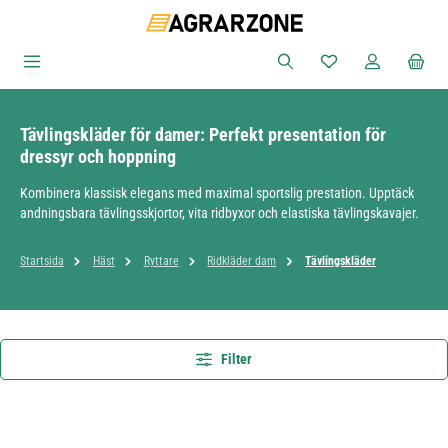
Hoppa till huvudinnehåll
Du har 0 objekt i ön
Tävlingskläder för damer: Perfekt presentation för
dressyr och hoppning
Kombinera klassisk elegans med maximal sportslig prestation. Upptäck
andningsbara tävlingsskjortor, vita ridbyxor och elastiska tävlingskavajer.
Startsida
Häst
Ryttare
Ridkläder dam
Tävlingskläder
Filter