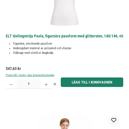
ELT tävlingströja Paola, figurnära passform med glittersten, 140/146, vit
Figurnära, smickrande passform
Andningsbart material av polyamid och elastan
Ståkrage med sömlöst dragkedja
Ordinarie pris:
547,63 kr
Priser inkl. moms, plus leveranskostnader
Produktkvantitet: Ange önskat belopp eller använd knapparna för att öka eller minska kvantiteten.
LÄGG TILL I KUNDVAGNEN
st.