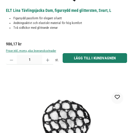
ELT Lina Tävlingsjacka Dam, figursydd med glittersten, Svart, L
Figursydd passform för elegant siluett
Andningsaktivt och elastiskt material för hög komfort
Två sidfickor med glittrande stenar
Ordinarie pris:
986,17 kr
Priser inkl. moms, plus leveranskostnader
Produktkvantitet: Ange önskat belopp eller använd knapparna för att öka eller minska kvantiteten.
LÄGG TILL I KUNDVAGNEN
st.