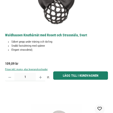
Waldhausen Knuthårnät med Rosett och Strassnäla, Svart
Säkert grepp under träning och tävling
Snabb fastsättning med spänne
Elegant strassdetalj
Ordinarie pris:
109,09 kr
Priser inkl. moms, plus leveranskostnader
Produktkvantitet: Ange önskat belopp eller använd knapparna för att öka eller minska kvantiteten.
LÄGG TILL I KUNDVAGNEN
st.