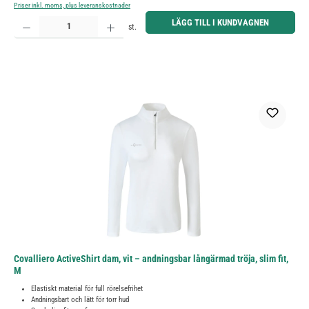
Priser inkl. moms, plus leveranskostnader
Produktkvantitet: Ange önskat belopp eller använd knapparna för att öka eller minska kvantiteten.
LÄGG TILL I KUNDVAGNEN
st.
Covalliero ActiveShirt dam, vit – andningsbar långärmad tröja, slim fit,
M
Elastiskt material för full rörelsefrihet
Andningsbart och lätt för torr hud