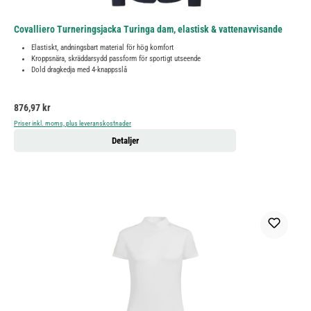
Covalliero Turneringsjacka Turinga dam, elastisk & vattenavvisande
Elastiskt, andningsbart material för hög komfort
Kroppsnära, skräddarsydd passform för sportigt utseende
Dold dragkedja med 4-knappsslå
Ordinarie pris:
876,97 kr
Priser inkl. moms, plus leveranskostnader
Detaljer