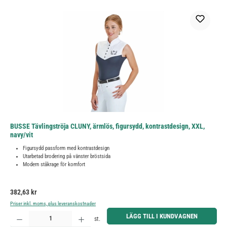
BUSSE Tävlingströja CLUNY, ärmlös, figursydd, kontrastdesign, XXL,
navy/vit
Figursydd passform med kontrastdesign
Utarbetad brodering på vänster bröstsida
Modern ståkrage för komfort
Ordinarie pris:
382,63 kr
Priser inkl. moms, plus leveranskostnader
Produktkvantitet: Ange önskat belopp eller använd knapparna för att öka eller minska kvantiteten.
LÄGG TILL I KUNDVAGNEN
st.