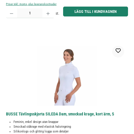
Priser inkl. moms, plus leveranskostnader
Produktkvantitet: Ange önskat belopp eller använd knapparna för att öka eller minska kvantiteten.
LÄGG TILL I KUNDVAGNEN
st.
BUSSE Tävlingsskjorta SILEDA Dam, smockad krage, kort ärm, S
Feminin, enkel design utan knappar
Smockad ståkrage med elastisk halsringning
Silikonlogo och glittrig logga som detaljer