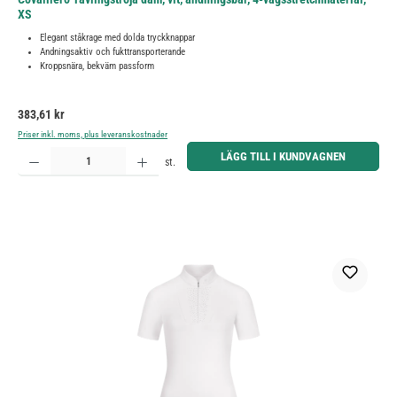
XS
Elegant ståkrage med dolda tryckknappar
Andningsaktiv och fukttransporterande
Kroppsnära, bekväm passform
Ordinarie pris:
383,61 kr
Priser inkl. moms, plus leveranskostnader
Produktkvantitet: Ange önskat belopp eller använd knapparna för att öka eller minska kvantiteten.
LÄGG TILL I KUNDVAGNEN
st.