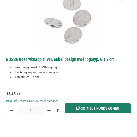
BUSSE Reservknapp silver, enkel design med logotyp, Ø 1,7 cm
Enkel design med BUSSE-logotyp
Snabb lagning av skadade knappar
Diameter ca 1,7 cm
Ordinarie pris:
16,45 kr
Priser inkl. moms, plus leveranskostnader
Produktkvantitet: Ange önskat belopp eller använd knapparna för att öka eller minska kvantiteten.
LÄGG TILL I KUNDVAGNEN
st.