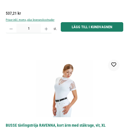
Ordinarie pris:
537,21 kr
Priser inkl. moms, plus leveranskostnader
Produktkvantitet: Ange önskat belopp eller använd knapparna för att öka eller minska kvantiteten.
LÄGG TILL I KUNDVAGNEN
st.
BUSSE tävlingströja RAVENNA, kort ärm med ståkrage, vit, XL