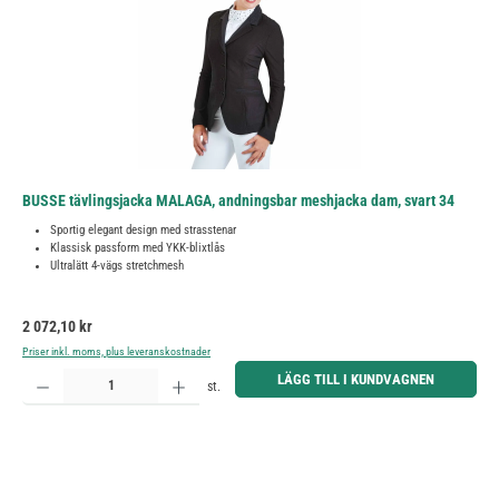
BUSSE tävlingsjacka MALAGA, andningsbar meshjacka dam, svart 34
Sportig elegant design med strasstenar
Klassisk passform med YKK-blixtlås
Ultralätt 4-vägs stretchmesh
Ordinarie pris:
2 072,10 kr
Priser inkl. moms, plus leveranskostnader
Produktkvantitet: Ange önskat belopp eller använd knapparna för att öka eller minska kvantiteten.
LÄGG TILL I KUNDVAGNEN
st.