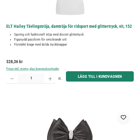
ELT Hailey Tävlingströja, damtröja för ridsport med glittertryck, vit, 152
Sportig och funktionell tröja med discret glittertryck
Figursydd passform för smickrande sitt
Förstärkt krage med dolda tryckknappar
Ordinarie pris:
328,36 kr
Priser inkl. moms, plus leveranskostnader
Produktkvantitet: Ange önskat belopp eller använd knapparna för att öka eller minska kvantiteten.
LÄGG TILL I KUNDVAGNEN
st.