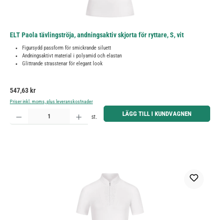
ELT Paola tävlingströja, andningsaktiv skjorta för ryttare, S, vit
Figursydd passform för smickrande siluett
Andningsaktivt material i polyamid och elastan
Glittrande strasstenar för elegant look
Ordinarie pris:
547,63 kr
Priser inkl. moms, plus leveranskostnader
Produktkvantitet: Ange önskat belopp eller använd knapparna för att öka eller minska kvantiteten.
LÄGG TILL I KUNDVAGNEN
st.