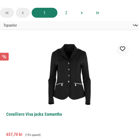
Sida
Sida
1
2
%
Covalliero Visa jacka Samantha
Försäljningspris:
Ordinarie pris:
657,70 kr
(15% sparat)