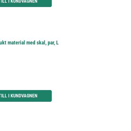
TILL I KUNDVAGNEN
t material med skal, par, L
knapparna för att öka eller minska kvantiteten.
TILL I KUNDVAGNEN