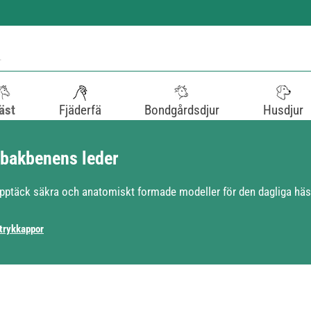
äst
Fjäderfä
Bondgårdsdjur
Husdjur
 bakbenens leder
ptäck säkra och anatomiskt formade modeller för den dagliga häs
trykkappor