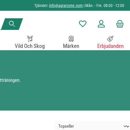
Tjänster:
info@agrarzone.com
| Mån. - Fre. 08:00 - 12:00
Du har 0 objekt i önskelista
Vild Och Skog
Märken
Erbjudanden
tträningen.