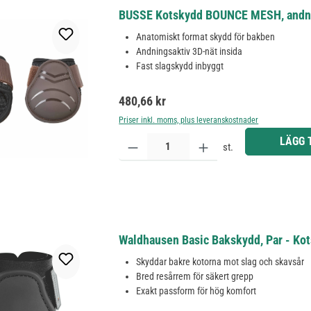
BUSSE Kotskydd BOUNCE MESH, andnin
Anatomiskt format skydd för bakben
Andningsaktiv 3D-nät insida
Fast slagskydd inbyggt
Ordinarie pris:
480,66 kr
Priser inkl. moms, plus leveranskostnader
Produktkvantitet: Ange önskat belopp eller använd 
LÄGG 
st.
Waldhausen Basic Bakskydd, Par - Kot
Skyddar bakre kotorna mot slag och skavsår
Bred resårrem för säkert grepp
Exakt passform för hög komfort