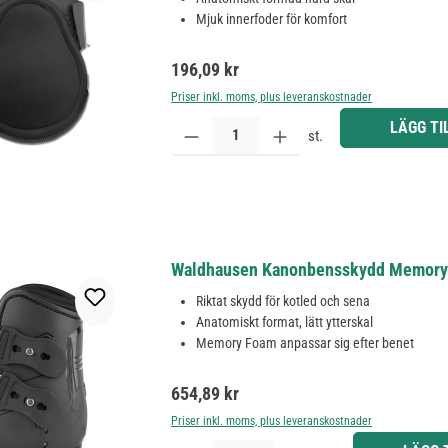
Mjuk innerfoder för komfort
Ordinarie pris:
196,09 kr
Priser inkl. moms, plus leveranskostnader
Produktkvantitet: Ange önskat belopp eller använd 
LÄGG TI
st.
Waldhausen Kanonbensskydd Memory Fo
Riktat skydd för kotled och sena
Anatomiskt format, lätt ytterskal
Memory Foam anpassar sig efter benet
Ordinarie pris:
654,89 kr
Priser inkl. moms, plus leveranskostnader
Produktkvantitet: Ange önskat belopp eller använd 