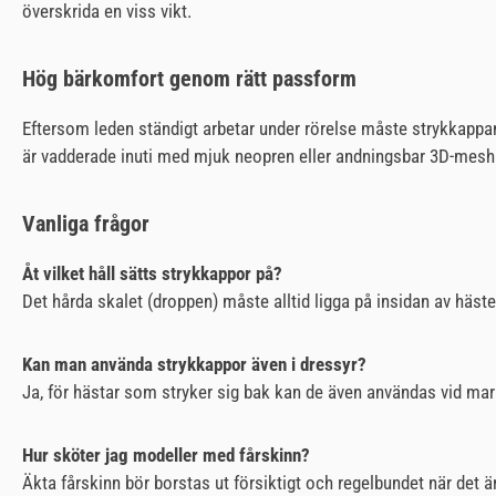
överskrida en viss vikt.
Hög bärkomfort genom rätt passform
Eftersom leden ständigt arbetar under rörelse måste strykkappan 
är vadderade inuti med mjuk neopren eller andningsbar 3D-mesh. F
Vanliga frågor
Åt vilket håll sätts strykkappor på?
Det hårda skalet (droppen) måste alltid ligga på insidan av häst
Kan man använda strykkappor även i dressyr?
Ja, för hästar som stryker sig bak kan de även användas vid mark
Hur sköter jag modeller med fårskinn?
Äkta fårskinn bör borstas ut försiktigt och regelbundet när det ä