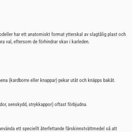
deller har ett anatomiskt format ytterskal av slagtålig plast och
a val, eftersom de förhindrar skav i karleden.
nena (kardborre eller knappar) pekar utåt och knäpps bakåt.
dor, senskydd, strykkappor) oftast förbjudna.
 använda ett speciellt återfettande fårskinnstvättmedel så att