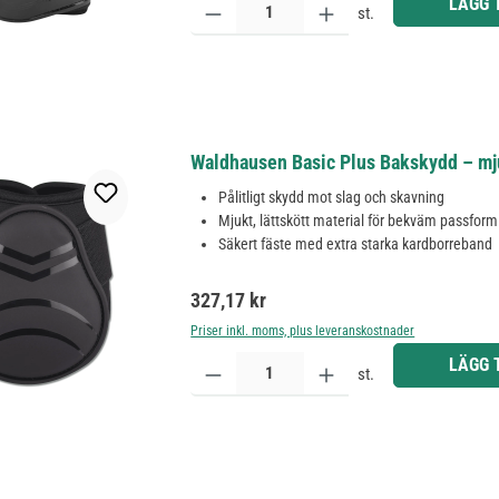
LÄGG 
st.
Waldhausen Basic Plus Bakskydd – mjuk
Pålitligt skydd mot slag och skavning
Mjukt, lättskött material för bekväm passform
Säkert fäste med extra starka kardborreband
Ordinarie pris:
327,17 kr
Priser inkl. moms, plus leveranskostnader
Produktkvantitet: Ange önskat belopp eller använd 
LÄGG 
st.