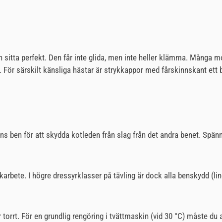
sitta perfekt. Den får inte glida, men inte heller klämma. Många mo
ör särskilt känsliga hästar är strykkappor med fårskinnskant ett br
ens ben för att skydda kotleden från slag från det andra benet. Spän
arbete. I högre dressyrklasser på tävling är dock alla benskydd (lin
r torrt. För en grundlig rengöring i tvättmaskin (vid 30 °C) måste du