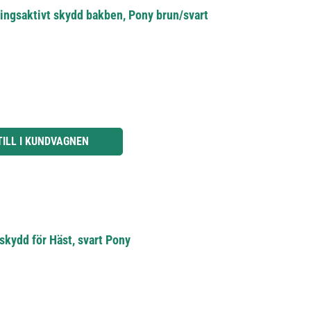
gsaktivt skydd bakben, Pony brun/svart
knapparna för att öka eller minska kvantiteten.
TILL I KUNDVAGNEN
skydd för Häst, svart Pony