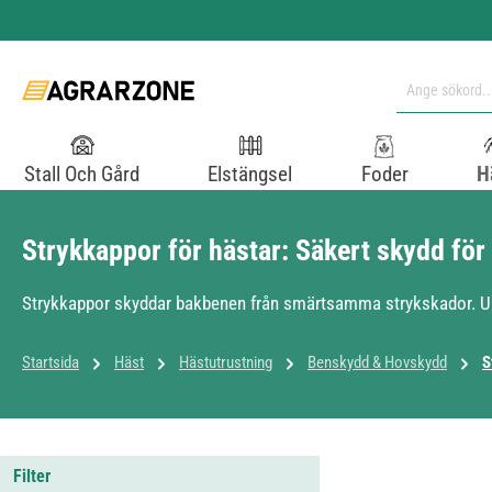
pa till huvudinnehåll
Hoppa till sökning
Hoppa till huvudnavigering
Stall Och Gård
Elstängsel
Foder
H
Strykkappor för hästar: Säkert skydd för
Strykkappor skyddar bakbenen från smärtsamma strykskador. Up
Startsida
Häst
Hästutrustning
Benskydd & Hovskydd
S
Filter