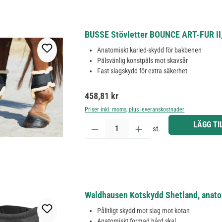
BUSSE Stövletter BOUNCE ART-FUR II,
Anatomiskt karled-skydd för bakbenen
Pälsvänlig konstpäls mot skavsår
Fast slagskydd för extra säkerhet
Ordinarie pris:
458,81 kr
Priser inkl. moms, plus leveranskostnader
Produktkvantitet: Ange önskat belopp eller använd 
LÄGG TI
st.
Waldhausen Kotskydd Shetland, anatomi
Pålitligt skydd mot slag mot kotan
Anatomiskt formad hård skal