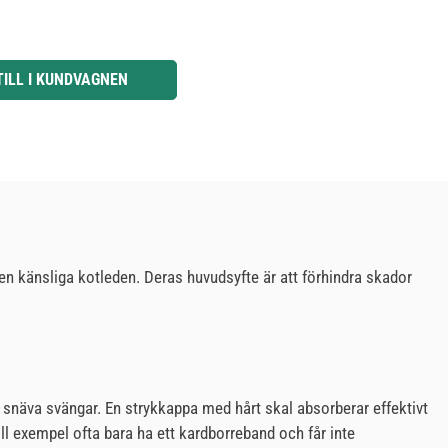
knapparna för att öka eller minska kvantiteten.
TILL I KUNDVAGNEN
n känsliga kotleden. Deras huvudsyfte är att förhindra skador
i snäva svängar. En strykkappa med hårt skal absorberar effektivt
ill exempel ofta bara ha ett kardborreband och får inte