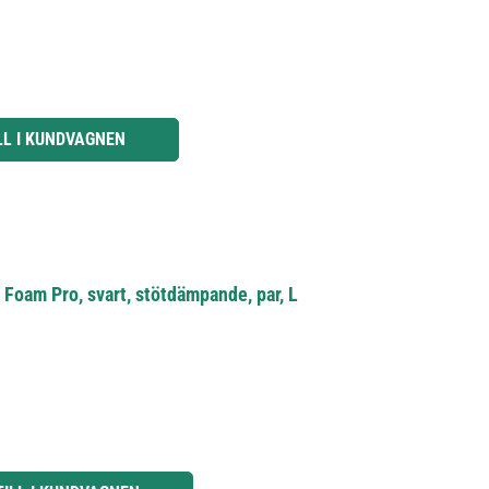
knapparna för att öka eller minska kvantiteten.
LL I KUNDVAGNEN
am Pro, svart, stötdämpande, par, L
knapparna för att öka eller minska kvantiteten.