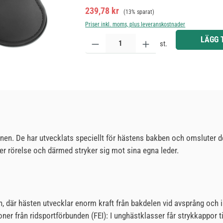
Försäljningspris:
Ordinarie pris:
239,78 kr
(13% sparat)
Priser inkl. moms, plus leveranskostnader
Produktkvantitet: Ange önskat belopp eller använd 
LÄGG 
st.
en. De har utvecklats speciellt för hästens bakben och omsluter de
der rörelse och därmed stryker sig mot sina egna leder.
an, där hästen utvecklar enorm kraft från bakdelen vid avsprång och 
oner från ridsportförbunden (FEI): I unghästklasser får strykkappor t