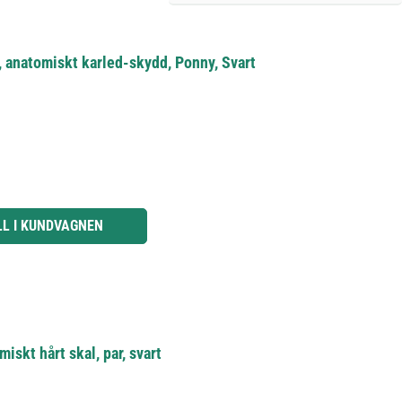
 anatomiskt karled-skydd, Ponny, Svart
knapparna för att öka eller minska kvantiteten.
LL I KUNDVAGNEN
skt hårt skal, par, svart