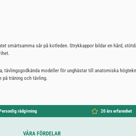
atet smärtsamma sår på kotleden. Strykkappor bildar en hård, stötd
ihet.
siska, tävlingsgodkända modeller för unghästar till anatomiska högt
 på träning och tävling.
Personlig rådgivning
20 års erfarenhet
VÅRA FÖRDELAR