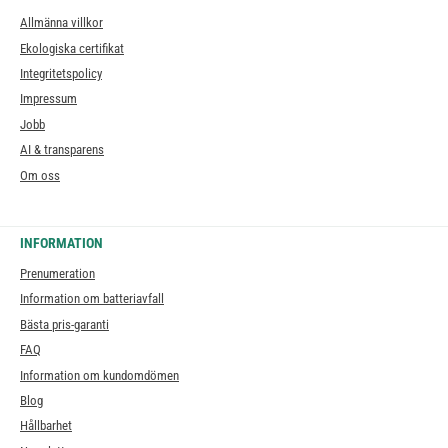
Allmänna villkor
Ekologiska certifikat
Integritetspolicy
Impressum
Jobb
AI & transparens
Om oss
INFORMATION
Prenumeration
Information om batteriavfall
Bästa pris-garanti
FAQ
Information om kundomdömen
Blog
Hållbarhet