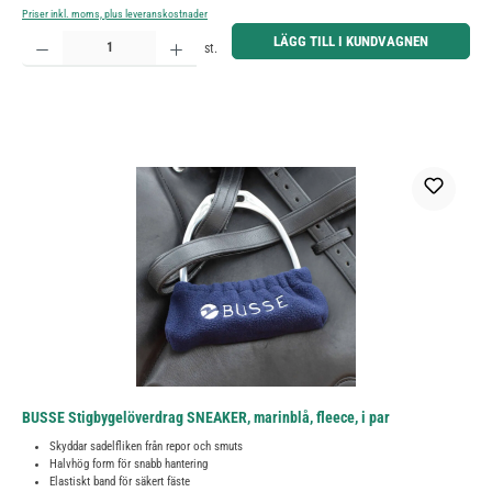
Priser inkl. moms, plus leveranskostnader
Produktkvantitet: Ange önskat belopp eller använd knapparna för att öka eller minska kvantiteten.
LÄGG TILL I KUNDVAGNEN
st.
BUSSE Stigbygelöverdrag SNEAKER, marinblå, fleece, i par
Skyddar sadelfliken från repor och smuts
Halvhög form för snabb hantering
Elastiskt band för säkert fäste