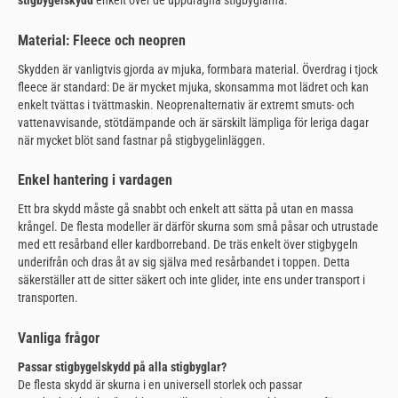
stigbygelskydd
enkelt över de uppdragna stigbyglarna.
Material: Fleece och neopren
Skydden är vanligtvis gjorda av mjuka, formbara material. Överdrag i tjock
fleece är standard: De är mycket mjuka, skonsamma mot lädret och kan
enkelt tvättas i tvättmaskin. Neoprenalternativ är extremt smuts- och
vattenavvisande, stötdämpande och är särskilt lämpliga för leriga dagar
när mycket blöt sand fastnar på stigbygelinläggen.
Enkel hantering i vardagen
Ett bra skydd måste gå snabbt och enkelt att sätta på utan en massa
krångel. De flesta modeller är därför skurna som små påsar och utrustade
med ett resårband eller kardborreband. De träs enkelt över stigbygeln
underifrån och dras åt av sig själva med resårbandet i toppen. Detta
säkerställer att de sitter säkert och inte glider, inte ens under transport i
transporten.
Vanliga frågor
Passar stigbygelskydd på alla stigbyglar?
De flesta skydd är skurna i en universell storlek och passar