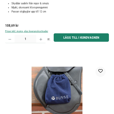
Skyddar sadeln från repor & smuts
Mjukt, skonsamt kloroprengummi
Passar stigbyglar upp till 12 cm
Ordinarie pris:
108,69 kr
Priser inkl. moms, plus leveranskostnader
Produktkvantitet: Ange önskat belopp eller använd knapparna för att öka eller minska kvantiteten.
LÄGG TILL I KUNDVAGNEN
st.