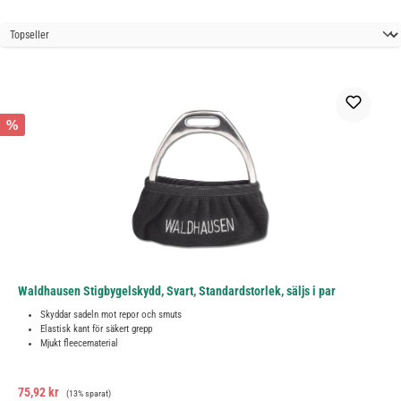
%
Waldhausen Stigbygelskydd, Svart, Standardstorlek, säljs i par
Skyddar sadeln mot repor och smuts
Elastisk kant för säkert grepp
Mjukt fleecematerial
Försäljningspris:
Ordinarie pris:
75,92 kr
(13% sparat)