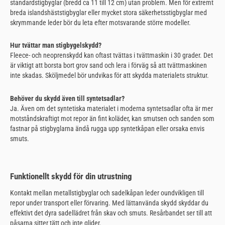
standardstigbyglar (bredd ca 11 till 12 cm) utan problem. Men för extremt
breda islandshäststigbyglar eller mycket stora säkerhetsstigbyglar med
skrymmande leder bör du leta efter motsvarande större modeller.
Hur tvättar man stigbygelskydd?
Fleece- och neoprenskydd kan oftast tvättas i tvättmaskin i 30 grader. Det
är viktigt att borsta bort grov sand och lera i förväg så att tvättmaskinen
inte skadas. Sköljmedel bör undvikas för att skydda materialets struktur.
Behöver du skydd även till syntetsadlar?
Ja. Även om det syntetiska materialet i moderna syntetsadlar ofta är mer
motståndskraftigt mot repor än fint koläder, kan smutsen och sanden som
fastnar på stigbyglarna ändå rugga upp syntetkåpan eller orsaka envis
smuts.
Funktionellt skydd för din utrustning
Kontakt mellan metallstigbyglar och sadelkåpan leder oundvikligen till
repor under transport eller förvaring. Med lättanvända skydd skyddar du
effektivt det dyra sadellädret från skav och smuts. Resårbandet ser till att
påsarna sitter tätt och inte glider.