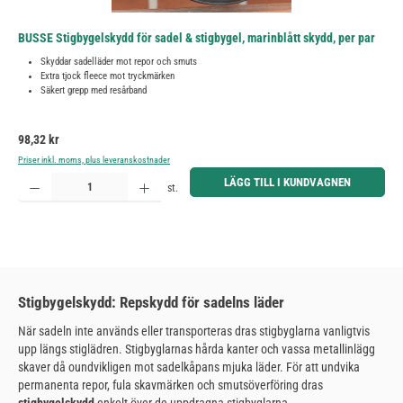
BUSSE Stigbygelskydd för sadel & stigbygel, marinblått skydd, per par
Skyddar sadelläder mot repor och smuts
Extra tjock fleece mot tryckmärken
Säkert grepp med resårband
Ordinarie pris:
98,32 kr
Priser inkl. moms, plus leveranskostnader
Produktkvantitet: Ange önskat belopp eller använd knapparna för att öka eller minska kvantiteten.
LÄGG TILL I KUNDVAGNEN
st.
Stigbygelskydd: Repskydd för sadelns läder
När sadeln inte används eller transporteras dras stigbyglarna vanligtvis
upp längs stiglädren. Stigbyglarnas hårda kanter och vassa metallinlägg
skaver då oundvikligen mot sadelkåpans mjuka läder. För att undvika
permanenta repor, fula skavmärken och smutsöverföring dras