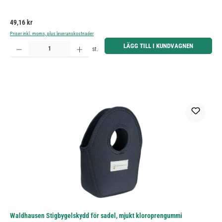
Ordinarie pris:
49,16 kr
Priser inkl. moms, plus leveranskostnader
Produktkvantitet: Ange önskat belopp eller använd knapparna för att öka eller minska kvantiteten.
LÄGG TILL I KUNDVAGNEN
st.
Waldhausen Stigbygelskydd för sadel, mjukt kloroprengummi