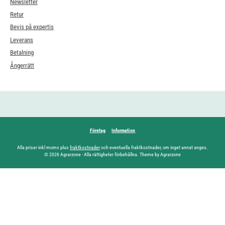
Newsletter
Retur
Bevis på expertis
Leverans
Betalning
Ångerrätt
Företag
Information
Alla priser inkl moms plus
fraktkostnader
och eventuella fraktkostnader, om inget annat anges.
© 2026 Agrarzone - Alla rättigheter förbehållna. Theme by Agrarzone