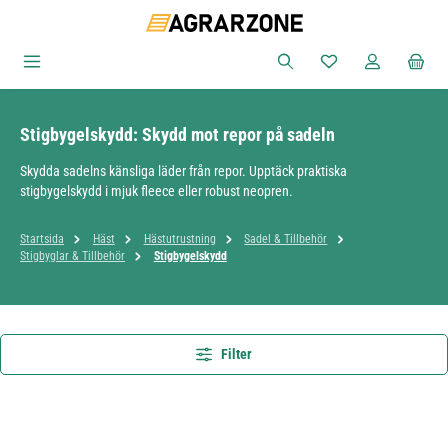
Hoppa till huvudinnehåll
Du har 0 objekt i ön
Stigbygelskydd: Skydd mot repor på sadeln
Skydda sadelns känsliga läder från repor. Upptäck praktiska
stigbygelskydd i mjuk fleece eller robust neopren.
Startsida
Häst
Hästutrustning
Sadel & Tillbehör
Stigbyglar & Tillbehör
Stigbygelskydd
Filter