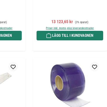
rie pris:
Försäljningspris:
Ordinarie pris:
13 123,65 kr
parat)
(3% sparat)
nskostnader
Priser inkl. moms, plus leveranskostnader
DVAGNEN
LÄGG TILL I KUNDVAGNEN