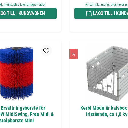
nkl. moms, plus leveranskostnader
Priser inkl. moms, plus levera
GG TILL I KUNDVAGNEN
LÄGG TILL I KUN
%
 Ersättningsborste för
Kerbl Modulär kalvbox
 MidiSwing, Free Midi &
fristående, ca 1,8 k
stolpborste Mini