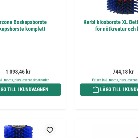
rzone Boskapsborste
Kerbl klösborste XL Bett
kapsborste komplett
för nötkreatur och 
Ordinarie pris:
Ordinarie pr
1 093,46 kr
744,18 kr
nkl. moms, plus leveranskostnader
Priser inkl. moms, plus levera
GG TILL I KUNDVAGNEN
LÄGG TILL I KUN