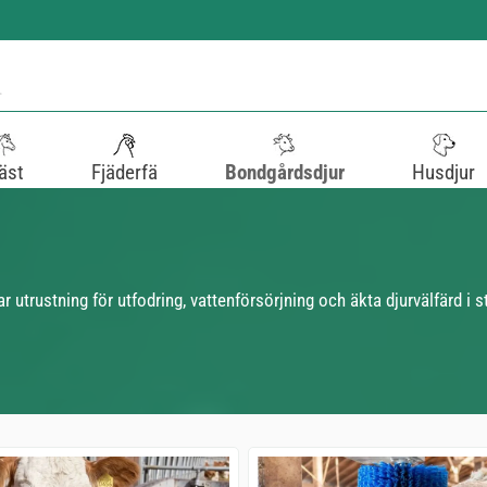
äst
Fjäderfä
Bondgårdsdjur
Husdjur
 utrustning för utfodring, vattenförsörjning och äkta djurvälfärd i st