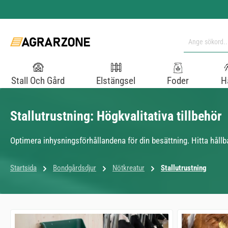
pa till huvudinnehåll
Hoppa till sökning
Hoppa till huvudnavigering
Stall Och Gård
Elstängsel
Foder
H
Stallutrustning: Högkvalitativa tillbehör
Optimera inhysningsförhållandena för din besättning. Hitta hållbar
Startsida
Bondgårdsdjur
Nötkreatur
Stallutrustning