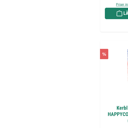
Priser i
LÄ
%
Kerbl
HAPPYCOW