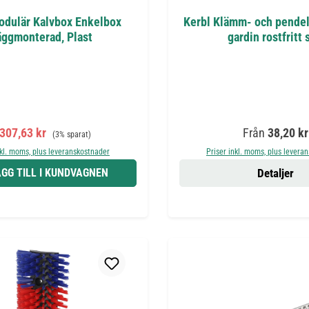
odulär Kalvbox Enkelbox
Kerbl Klämm- och pendel
ggmonterad, Plast
gardin rostfritt 
rsäljningspris:
Ordinarie pris:
Ordinarie pris
 307,63 kr
Från
38,20 kr
(3% sparat)
nkl. moms, plus leveranskostnader
Priser inkl. moms, plus levera
GG TILL I KUNDVAGNEN
Detaljer