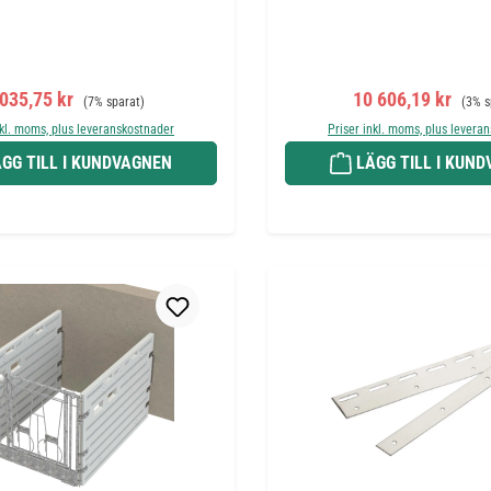
rsäljningspris:
Ordinarie pris:
Försäljningspris:
Ordina
 035,75 kr
10 606,19 kr
(7% sparat)
(3% s
nkl. moms, plus leveranskostnader
Priser inkl. moms, plus levera
GG TILL I KUNDVAGNEN
LÄGG TILL I KUN