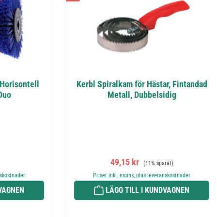
Horisontell
Kerbl Spiralkam för Hästar, Fintandad
Duo
Metall, Dubbelsidig
s:
Försäljningspris:
Ordinarie pris:
49,15 kr
(11% sparat)
nskostnader
Priser inkl. moms, plus leveranskostnader
DVAGNEN
LÄGG TILL I KUNDVAGNEN