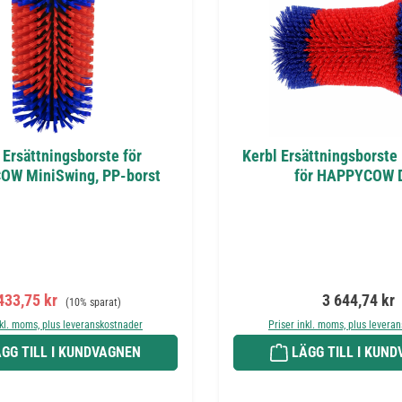
 Ersättningsborste för
Kerbl Ersättningsborste 
W MiniSwing, PP-borst
för HAPPYCOW 
rsäljningspris:
Ordinarie pris:
Ordinarie pri
433,75 kr
3 644,74 kr
(10% sparat)
nkl. moms, plus leveranskostnader
Priser inkl. moms, plus levera
GG TILL I KUNDVAGNEN
LÄGG TILL I KUN