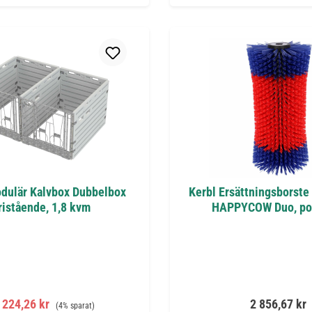
dulär Kalvbox Dubbelbox
Kerbl Ersättningsborste 
ristående, 1,8 kvm
HAPPYCOW Duo, po
rsäljningspris:
Ordinarie pris:
Ordinarie pri
 224,26 kr
2 856,67 kr
(4% sparat)