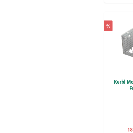
%
Kerbl Mo
F
Fö
18