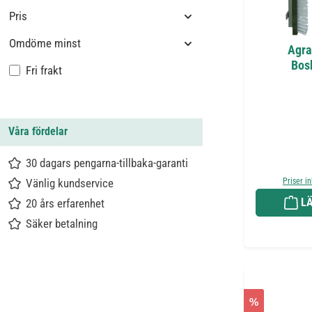
Pris
Omdöme minst
Agra
Bos
Lägg till filter: Fri frakt
Fri frakt
Våra fördelar
30 dagars pengarna-tillbaka-garanti
Vänlig kundservice
Priser i
LÄ
20 års erfarenhet
Säker betalning
%