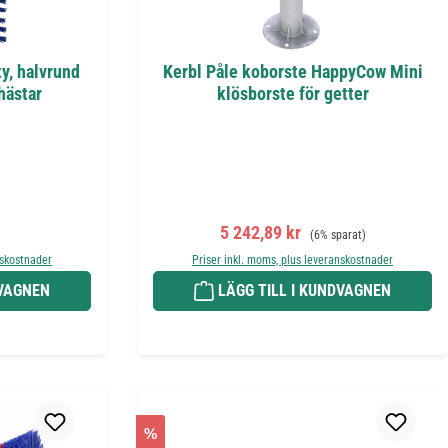
y, halvrund
Kerbl Påle koborste HappyCow Mini
hästar
klösborste för getter
is:
Försäljningspris:
Ordinarie pris:
5 242,89 kr
(6% sparat)
nskostnader
Priser inkl. moms, plus leveranskostnader
DVAGNEN
LÄGG TILL I KUNDVAGNEN
%