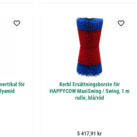
vertikal för
Kerbl Ersättningsborste för
lyamid
HAPPYCOW MaxiSwing / Swing, 1 m
rulle, blå/röd
s:
Ordinarie pris:
5 417,91 kr