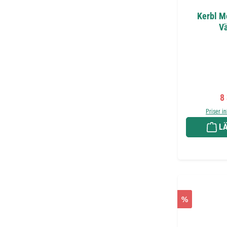
Kerbl M
Vä
Fö
8
Priser i
LÄ
%