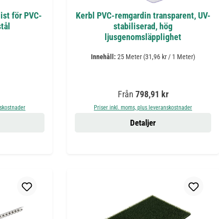
ist för PVC-
Kerbl PVC-remgardin transparent, UV-
stål
stabiliserad, hög
ljusgenomsläpplighet
Innehåll:
25 Meter
(31,96 kr / 1 Meter)
:
Ordinarie pris:
Från
798,91 kr
nskostnader
Priser inkl. moms, plus leveranskostnader
Detaljer