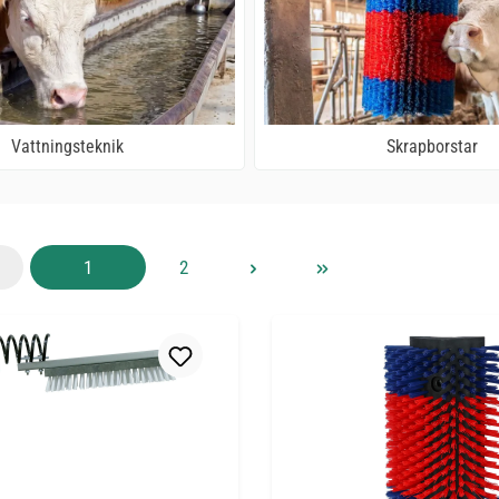
Vattningsteknik
Skrapborstar
Sida
Sida
1
2