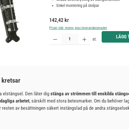
Enkel montering på stolpar
Ordinarie pris:
142,42 kr
Priser inkl. moms, plus leveranskostnader
Produktkvantitet: Ange önskat belopp eller använd 
LÄGG 
st.
 kretsar
la elstängsel. Den låter dig
stänga av strömmen till enskilda stängse
 dagliga arbetet
, särskilt med stora betesmarker. Om du behöver laga
ir resten av besättningen säkert instängslad på de andra stängselse