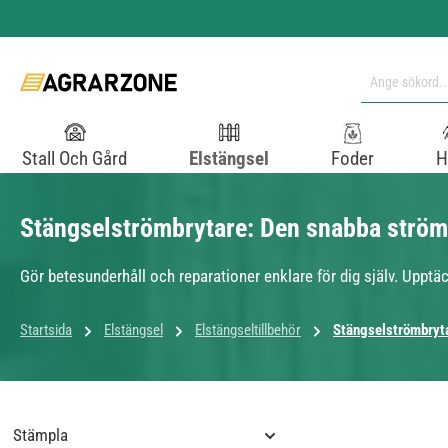
pa till huvudinnehåll
Hoppa till sökning
Hoppa till huvudnavigering
Stall Och Gård
Elstängsel
Foder
H
Stängselströmbrytare: Den snabba strömb
Gör betesunderhåll och reparationer enklare för dig själv. Uppt
Startsida
Elstängsel
Elstängseltillbehör
Stängselströmbryt
Stämpla