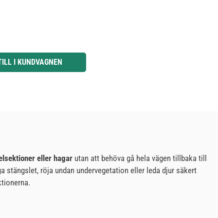
knapparna för att öka eller minska kvantiteten.
TILL I KUNDVAGNEN
lsektioner eller hagar
utan att behöva gå hela vägen tillbaka till
 stängslet, röja undan undervegetation eller leda djur säkert
ktionerna.