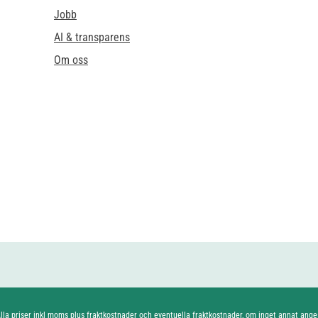
Jobb
AI & transparens
Om oss
lla priser inkl moms plus
fraktkostnader
och eventuella fraktkostnader, om inget annat ange