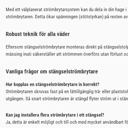
Med ett välplanerat strömbrytarsystem kan du dela in din hage i
strömbrytaren. Detta ökar spänningen (stötstyrkan) på resten av s
Robust teknik för alla väder
Eftersom stängselströmbrytare monteras direkt på stängselstolpen o
mässing inuti säkerställer att strömmen överförs utan förlust oc
Vanliga frågor om stängselströmbrytare
Hur kopplas en stängselströmbrytare in korrekt?
Strömbrytaren skruvas fast på en lättillgänglig trä- eller plast
utgången. Så snart strömbrytaren är stängd flyter ström ut i stän
Kan jag installera flera strömbrytare i ett stängsel?
Ja, detta är enkelt möjligt och till och med mycket användbart f