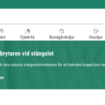
äst
Fjäderfä
Bondgårdsdjur
Husdjur
rytaren vid stängslet
äck våra robusta stängselströmbrytare för att bekvämt koppla bort e
are