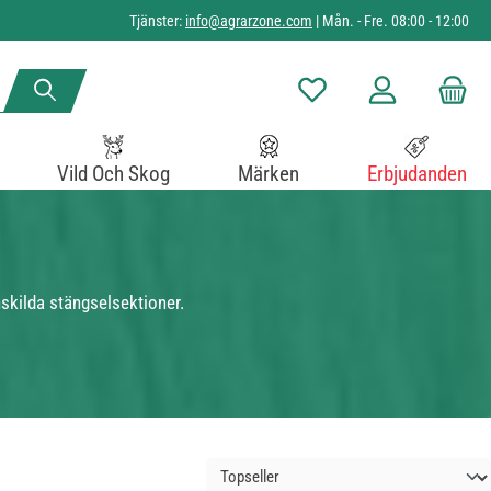
Tjänster:
info@agrarzone.com
| Mån. - Fre. 08:00 - 12:00
Du har 0 objekt i önskelista
Vild Och Skog
Märken
Erbjudanden
nskilda stängselsektioner.