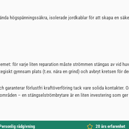
nvända högspänningssäkra, isolerade jordkablar för att skapa en säker
lemet: för varje liten reparation måste strömmen stängas av vid h
giskt gynnsam plats (t.ex. nära en grind) och avbryt kretsen för de
h garanterar förlustfri kraftöverföring tack vare solida kontakter. O
mråden – en stängselströmbrytare är en liten investering som ger d
Personlig rådgivning
20 års erfarenhet