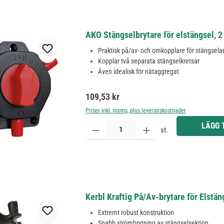
AKO Stängselbrytare för elstängsel, 2 
Praktisk på/av- och omkopplare för stängsel
Kopplar två separata stängselkretsar
Även idealisk för nätaggregat
Ordinarie pris:
109,53 kr
Priser inkl. moms, plus leveranskostnader
Produktkvantitet: Ange önskat belopp eller använd 
LÄGG 
st.
Kerbl Kraftig På/Av-brytare för Elstä
Extremt robust konstruktion
Snabb strömbrytning av stängselsektion