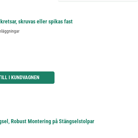
kretsar, skruvas eller spikas fast
anläggningar
knapparna för att öka eller minska kvantiteten.
TILL I KUNDVAGNEN
ngsel, Robust Montering på Stängselstolpar