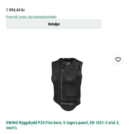
Ordinarie pris:
1 094,44 kr
Priser inkl. moms, plus leveranskostnader
Detaljer
SWING Ryggskydd P24 Flex barn, 5-lagers panel, EN 1621-2 nivå 2,
svart L