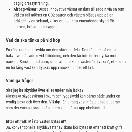
daglig dressyrträning.
Airbag-västar:
Dessa innovativa västar ansluts till sadeln via en rem.
Vid ett fall utlöser en CO2-patron och västen blåses upp på en
bråkdel av en sekund, vilket erbjuder ett enastående skydd för
nacken, bröstet och ryggen.
Vad du ska tänka på vid köp
En väst kan bara skydda om den sitter perfekt. Den får inte slå emot
bakvalvet på sadeln vid lättridning, och den får inte heller trycka mot
nacken. Särskilt med barn, se till att inte köpa västen "att växa i", eftersom
en för lång väst kan tryckas upp i nacken under ett fall.
Vanliga frågor
Ska jag ha skyddet över eller under min jacka?
Klassiska skyddsvästar i skum och ryggskydd kan bäras både under en
rymlig jacka och över den.
Viktigt:
En airbag-väst måste absolut bäras
som det yttersta lagret så att den kan blåsas upp obehindrat!
Efter ett fall: Måste västen bytas ut?
Ja, konventionella skyddsvästar av skum bör bytas ut efter ett kraftigt fall,