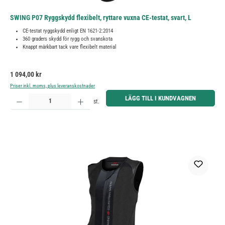
SWING P07 Ryggskydd flexibelt, ryttare vuxna CE-testat, svart, L
CE-testat ryggskydd enligt EN 1621-2:2014
360 graders skydd för rygg och svanskota
Knappt märkbart tack vare flexibelt material
Ordinarie pris:
1 094,00 kr
Priser inkl. moms, plus leveranskostnader
Produktkvantitet: Ange önskat belopp eller använd knapparna för att öka eller minska kvantiteten.
LÄGG TILL I KUNDVAGNEN
st.