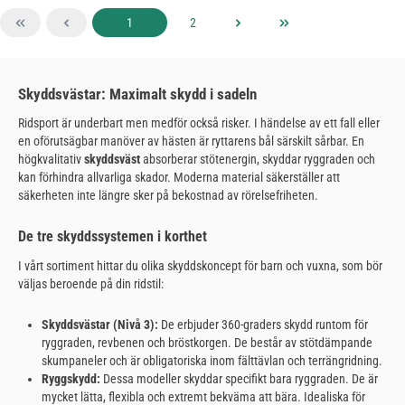
Sida
Sida
1
2
Skyddsvästar: Maximalt skydd i sadeln
Ridsport är underbart men medför också risker. I händelse av ett fall eller
en oförutsägbar manöver av hästen är ryttarens bål särskilt sårbar. En
högkvalitativ
skyddsväst
absorberar stötenergin, skyddar ryggraden och
kan förhindra allvarliga skador. Moderna material säkerställer att
säkerheten inte längre sker på bekostnad av rörelsefriheten.
De tre skyddssystemen i korthet
I vårt sortiment hittar du olika skyddskoncept för barn och vuxna, som bör
väljas beroende på din ridstil:
Skyddsvästar (Nivå 3):
De erbjuder 360-graders skydd runtom för
ryggraden, revbenen och bröstkorgen. De består av stötdämpande
skumpaneler och är obligatoriska inom fälttävlan och terrängridning.
Ryggskydd:
Dessa modeller skyddar specifikt bara ryggraden. De är
mycket lätta, flexibla och extremt bekväma att bära. Idealiska för