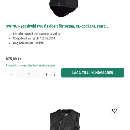
SWING Ryggskydd P06 flexibelt för vuxna, CE-godkänt, svart, L
Skyddar ryggrad och svanskota vid fall
CE-godkänt enligt EN 1621-2:2014
Hög bärkomfort i sadeln
Ordinarie pris:
875,09 kr
Priser inkl. moms, plus leveranskostnader
Produktkvantitet: Ange önskat belopp eller använd knapparna för att öka eller minska kvantiteten.
LÄGG TILL I KUNDVAGNEN
st.