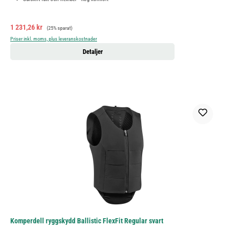
Försäljningspris:
Ordinarie pris:
1 231,26 kr
(25% sparat)
Priser inkl. moms, plus leveranskostnader
Detaljer
Komperdell ryggskydd Ballistic FlexFit Regular svart