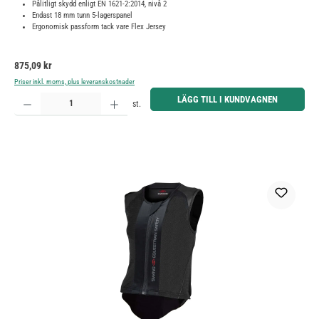
Pålitligt skydd enligt EN 1621-2:2014, nivå 2
Endast 18 mm tunn 5-lagerspanel
Ergonomisk passform tack vare Flex Jersey
Ordinarie pris:
875,09 kr
Priser inkl. moms, plus leveranskostnader
Produktkvantitet: Ange önskat belopp eller använd knapparna för att öka eller minska kvantiteten.
LÄGG TILL I KUNDVAGNEN
st.