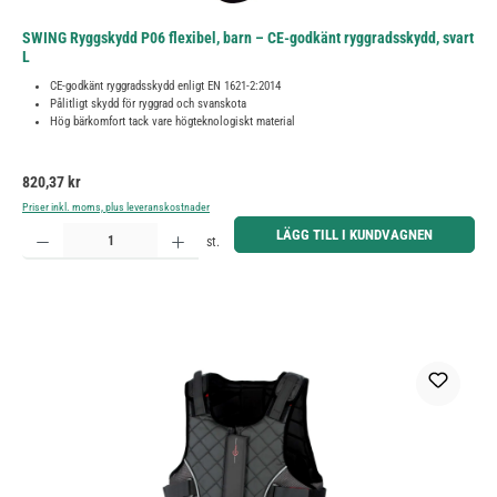
SWING Ryggskydd P06 flexibel, barn – CE-godkänt ryggradsskydd, svart
L
CE-godkänt ryggradsskydd enligt EN 1621-2:2014
Pålitligt skydd för ryggrad och svanskota
Hög bärkomfort tack vare högteknologiskt material
Ordinarie pris:
820,37 kr
Priser inkl. moms, plus leveranskostnader
Produktkvantitet: Ange önskat belopp eller använd knapparna för att öka eller minska kvantiteten.
LÄGG TILL I KUNDVAGNEN
st.