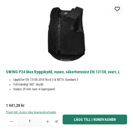
SWING P24 Max Ryggskydd, vuxen, säkerhetsväst EN 13158, svart, L
Uppfyller EN 13158:2018 Nivå 3 & BETA Standard 3
Fullständigt 360° skydd
Endast 20 mm tunn 4-lagerspanel
Ordinarie pris:
1 641,28 kr
Priser inkl. moms, plus leveranskostnader
Produktkvantitet: Ange önskat belopp eller använd knapparna för att öka eller minska kvantiteten.
LÄGG TILL I KUNDVAGNEN
st.