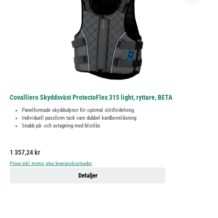
Covalliero Skyddsväst ProtectoFlex 315 light, ryttare, BETA
Panelformade skyddsdynor för optimal stötfördelning
Individuell passform tack vare dubbel kardborrelåsning
Snabb på- och avtagning med blixtlås
Ordinarie pris:
1 357,24 kr
Priser inkl. moms, plus leveranskostnader
Detaljer