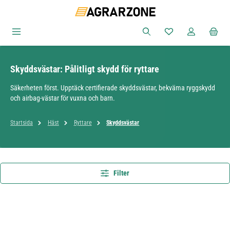
Hoppa till huvudinnehåll
Du har 0 objekt i ön
Skyddsvästar: Pålitligt skydd för ryttare
Säkerheten först. Upptäck certifierade skyddsvästar, bekväma ryggskydd
och airbag-västar för vuxna och barn.
Startsida
Häst
Ryttare
Skyddsvästar
Filter