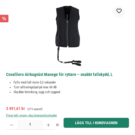
%
Covalliero Airbagväst Manege för ryttare – snabbt fallskydd, L
Fylls med luft inom 0,3 sekunder
Tyst utlösningsljud på max 60 dB
Skyddar bröstkorg, rygg och ryggrad
Försäljningspris:
Ordinarie pris:
3 491,61 kr
(21% sparat)
Priser inkl. moms, plus leveranskostnader
Produktkvantitet: Ange önskat belopp eller använd knapparna för att öka eller minska kvantiteten.
LÄGG TILL I KUNDVAGNEN
st.