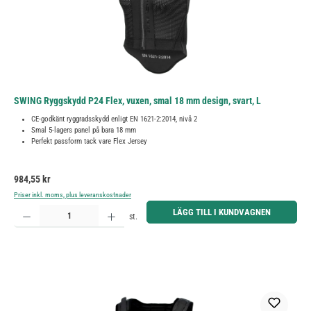
SWING Ryggskydd P24 Flex, vuxen, smal 18 mm design, svart, L
CE-godkänt ryggradsskydd enligt EN 1621-2:2014, nivå 2
Smal 5-lagers panel på bara 18 mm
Perfekt passform tack vare Flex Jersey
Ordinarie pris:
984,55 kr
Priser inkl. moms, plus leveranskostnader
Produktkvantitet: Ange önskat belopp eller använd knapparna för att öka eller minska kvantiteten.
LÄGG TILL I KUNDVAGNEN
st.