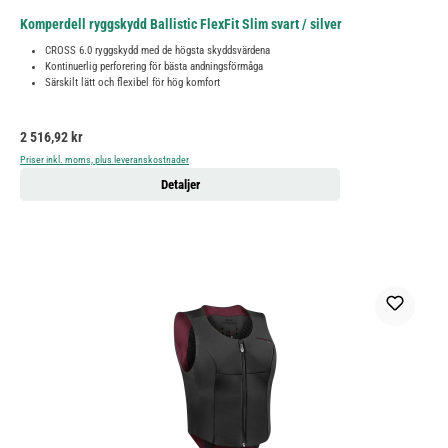
Komperdell ryggskydd Ballistic FlexFit Slim svart / silver
CROSS 6.0 ryggskydd med de högsta skyddsvärdena
Kontinuerlig perforering för bästa andningsförmåga
Särskilt lätt och flexibel för hög komfort
Ordinarie pris:
2 516,92 kr
Priser inkl. moms, plus leveranskostnader
Detaljer