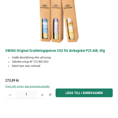
SWING Original Ersättningspatron CO2 för Airbagväst P25 AIR, 45g
Snabb återställning efter utlösning
Säkerhet enligt NF S72-800:2022
Enkelt byte utan verkstad
Ordinarie pris:
273,09 kr
Priser inkl. moms, plus leveranskostnader
Produktkvantitet: Ange önskat belopp eller använd knapparna för att öka eller minska kvantiteten.
LÄGG TILL I KUNDVAGNEN
st.