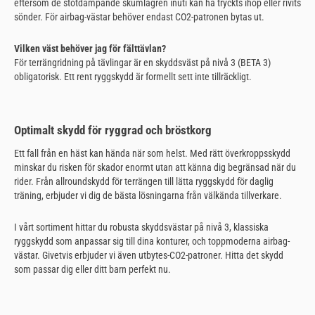
eftersom de stötdämpande skumlagren inuti kan ha tryckts ihop eller rivits
sönder. För airbag-västar behöver endast CO2-patronen bytas ut.
Vilken väst behöver jag för fälttävlan?
För terrängridning på tävlingar är en skyddsväst på nivå 3 (BETA 3)
obligatorisk. Ett rent ryggskydd är formellt sett inte tillräckligt.
Optimalt skydd för ryggrad och bröstkorg
Ett fall från en häst kan hända när som helst. Med rätt överkroppsskydd
minskar du risken för skador enormt utan att känna dig begränsad när du
rider. Från allroundskydd för terrängen till lätta ryggskydd för daglig
träning, erbjuder vi dig de bästa lösningarna från välkända tillverkare.
I vårt sortiment hittar du robusta skyddsvästar på nivå 3, klassiska
ryggskydd som anpassar sig till dina konturer, och toppmoderna airbag-
västar. Givetvis erbjuder vi även utbytes-CO2-patroner. Hitta det skydd
som passar dig eller ditt barn perfekt nu.