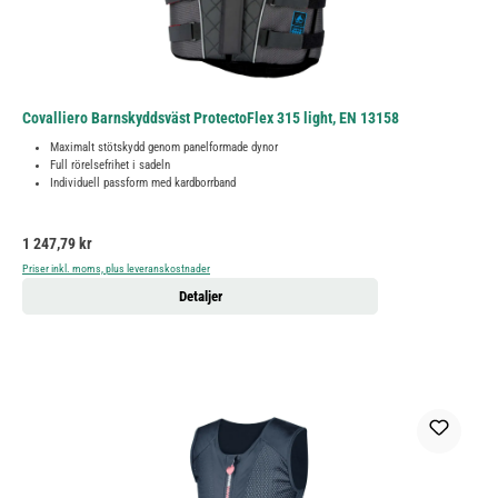
Covalliero Barnskyddsväst ProtectoFlex 315 light, EN 13158
Maximalt stötskydd genom panelformade dynor
Full rörelsefrihet i sadeln
Individuell passform med kardborrband
Ordinarie pris:
1 247,79 kr
Priser inkl. moms, plus leveranskostnader
Detaljer