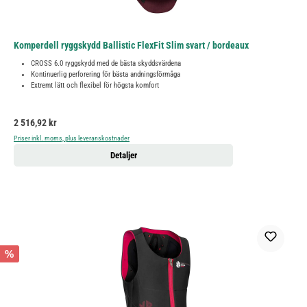
Komperdell ryggskydd Ballistic FlexFit Slim svart / bordeaux
CROSS 6.0 ryggskydd med de bästa skyddsvärdena
Kontinuerlig perforering för bästa andningsförmåga
Extremt lätt och flexibel för högsta komfort
Ordinarie pris:
2 516,92 kr
Priser inkl. moms, plus leveranskostnader
Detaljer
%