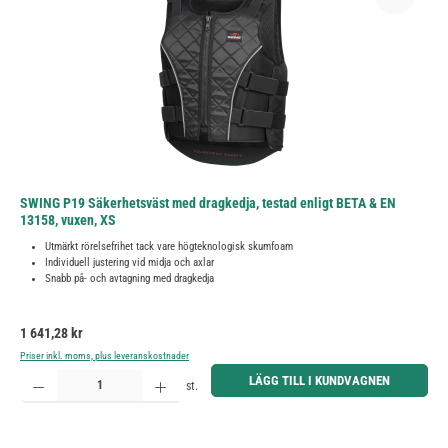
SWING P19 Säkerhetsväst med dragkedja, testad enligt BETA & EN
13158, vuxen, XS
Utmärkt rörelsefrihet tack vare högteknologisk skumfoam
Individuell justering vid midja och axlar
Snabb på- och avtagning med dragkedja
Ordinarie pris:
1 641,28 kr
Priser inkl. moms, plus leveranskostnader
Produktkvantitet: Ange önskat belopp eller använd knapparna för att öka eller minska kvantiteten.
LÄGG TILL I KUNDVAGNEN
st.