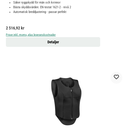
Säker ryggskydd för män och kvinnor
Bästa skyddsvärden: EN-testat 1621-2 - nivå 2
Automatisk breddjustering - passar perfekt
Ordinarie pris:
2 516,92 kr
Priser inkl. moms, plus leveranskostnader
Detaljer