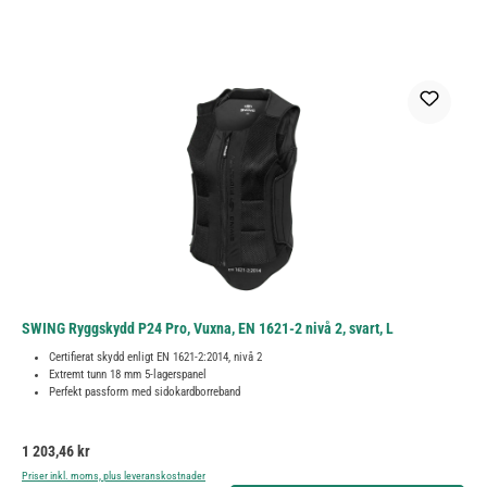
SWING Ryggskydd P24 Pro, Vuxna, EN 1621-2 nivå 2, svart, L
Certifierat skydd enligt EN 1621-2:2014, nivå 2
Extremt tunn 18 mm 5-lagerspanel
Perfekt passform med sidokardborreband
Ordinarie pris:
1 203,46 kr
Priser inkl. moms, plus leveranskostnader