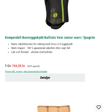
Komperdell Barnryggskydd Ballistic Vest Junior svart / ljusgrön
Barns säkerhetsväst för ridning med Cross 6.0 ryggskydd
Multi-impact - 100 % garanterad säkerhet efter varje fall
Lätt och flexibel - ultimat rörelsefrihet
Försäljningspris:
Ordinarie pris:
Från
766,08 kr
(42% sparat)
Priser inkl. moms, plus leveranskostnader
Detaljer