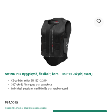
SWING P07 Ryggskydd, flexibelt, barn – 360° CE-skydd, svart, L
CE-godkänt enligt EN 1621-2:2014
360°-skydd för ryggrad och svanskota
Individuell passform med blixtlås och kardborreband
Ordinarie pris:
984,55 kr
Priser inkl. moms, plus leveranskostnader
Produktkvantitet: Ange önskat belopp eller använd knapparna för att öka eller minska kvantiteten.