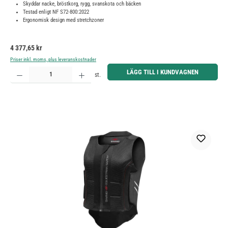
Skyddar nacke, bröstkorg, rygg, svanskota och bäcken
Testad enligt NF S72-800:2022
Ergonomisk design med stretchzoner
Ordinarie pris:
4 377,65 kr
Priser inkl. moms, plus leveranskostnader
Produktkvantitet: Ange önskat belopp eller använd knapparna för att öka eller minska kvantiteten.
LÄGG TILL I KUNDVAGNEN
st.