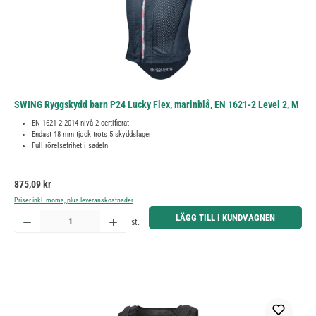
SWING Ryggskydd barn P24 Lucky Flex, marinblå, EN 1621-2 Level 2, M
EN 1621-2:2014 nivå 2-certifierat
Endast 18 mm tjock trots 5 skyddslager
Full rörelsefrihet i sadeln
Ordinarie pris:
875,09 kr
Priser inkl. moms, plus leveranskostnader
Produktkvantitet: Ange önskat belopp eller använd knapparna för att öka eller minska kvantiteten.
LÄGG TILL I KUNDVAGNEN
st.