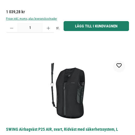
Ordinarie pris:
1 039,28 kr
Priser inkl. moms, plus leveranskostnader
Produktkvantitet: Ange önskat belopp eller använd knapparna för att öka eller minska kvantiteten.
LÄGG TILL I KUNDVAGNEN
st.
SWING Airbagväst P25 AIR, svart, Ridväst med säkerhetssystem, L