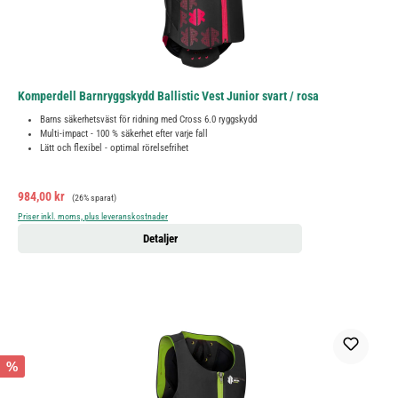
Komperdell Barnryggskydd Ballistic Vest Junior svart / rosa
Barns säkerhetsväst för ridning med Cross 6.0 ryggskydd
Multi-impact - 100 % säkerhet efter varje fall
Lätt och flexibel - optimal rörelsefrihet
Försäljningspris:
Ordinarie pris:
984,00 kr
(26% sparat)
Priser inkl. moms, plus leveranskostnader
Detaljer
%