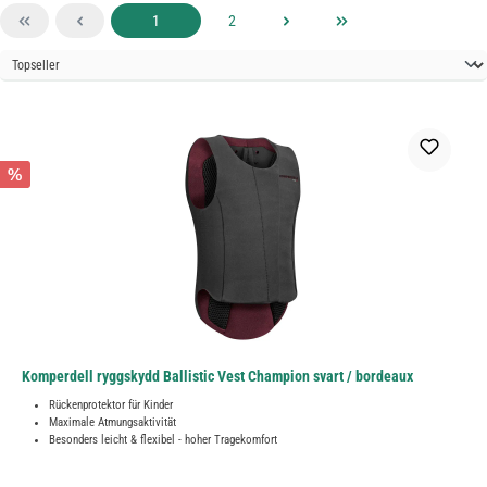
Sida
Sida
1
2
%
Komperdell ryggskydd Ballistic Vest Champion svart / bordeaux
Rückenprotektor für Kinder
Maximale Atmungsaktivität
Besonders leicht & flexibel - hoher Tragekomfort