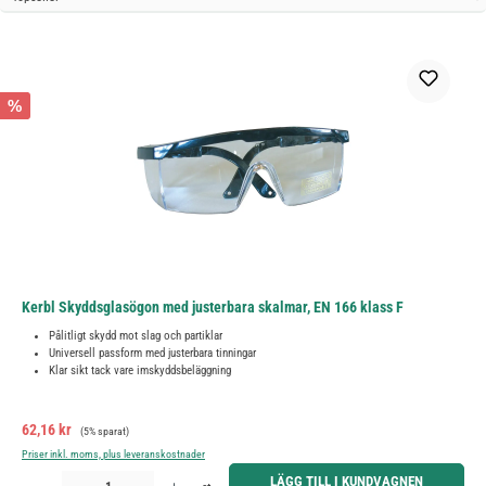
%
Kerbl Skyddsglasögon med justerbara skalmar, EN 166 klass F
Pålitligt skydd mot slag och partiklar
Universell passform med justerbara tinningar
Klar sikt tack vare imskyddsbeläggning
Försäljningspris:
Ordinarie pris:
62,16 kr
(5% sparat)
Priser inkl. moms, plus leveranskostnader
Produktkvantitet: Ange önskat belopp eller använd knapparna för att öka eller minska kvantiteten.
LÄGG TILL I KUNDVAGNEN