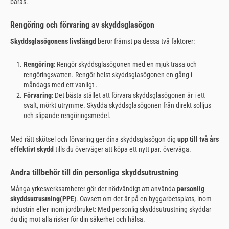
bäras.
Rengöring och förvaring av skyddsglasögon
Skyddsglasögonens livslängd
beror främst på dessa två faktorer:
Rengöring
: Rengör skyddsglasögonen med en mjuk trasa och
rengöringsvatten. Rengör helst skyddsglasögonen en gång i
måndags med ett vanligt .
Förvaring
: Det bästa stället att förvara skyddsglasögonen är i ett
svalt, mörkt utrymme. Skydda skyddsglasögonen från direkt solljus
och slipande rengöringsmedel.
Med rätt skötsel och förvaring ger dina skyddsglasögon dig
upp till två års
effektivt skydd
tills du överväger att köpa ett nytt par. överväga.
Andra tillbehör till din personliga skyddsutrustning
Många yrkesverksamheter gör det nödvändigt att använda
personlig
skyddsutrustning
(PPE
). Oavsett om det är på en byggarbetsplats, inom
industrin eller inom jordbruket: Med personlig skyddsutrustning skyddar
du dig mot alla risker för din säkerhet och hälsa.