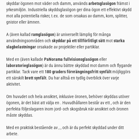
skyddar ögonen mot väder och damm, används
arbetsglasögon
främst i
yrkesmiljön. Industriella skyddsglasögon ger dina ögon ett effektivt skydd
mot alla potentiella risker, t.ex. de som orsakas av damm, korn, splitter,
gnistor eller ämnen.
A (även kallad
ramglasögon
) är universellt lämplig för många
användningsområden och
skyddar på ett tillförlitligt sätt
mot
starka
slagbelastningar
orsakade av projektiler eller partiklar.
Med en
(även kallade
PaNorama fullvisionsglasögon
eller
laboratorieglasögon
) är du ännu bättre skyddad mot damm och flygande
partiklar. Tack vare ett
180 graders förvrängningsfritt synfält
möjliggörs
ett särskilt
brett synfält
. Du har alltså en tydlig överblick över varje
aktivitet.
Om huvudet och hela ansiktet, inklusive öronen, behöver skyddas utöver
ögonen, är det bäst att välja en
. Huvudhållaren består av ett , och är den
perfekta följeslagaren inom jord- och skogsbruk när ansiktet och öronen
måste skyddas.
Med en praktisk bestående av , , och är du perfekt skyddad under ditt
arbete.