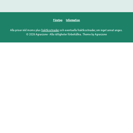
Företag
Information
Alla priser inkl moms plus
fraktkostnader
och eventuella fraktkostnader, om inget annat anges.
© 2026 Agrarzone - Alla rättigheter förbehållna. Theme by Agrarzone