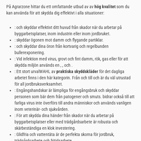
På Agrarzone hittar du ett omfattande utbud av
av
hög kvalitet
som du
kan använda för att skydda dig effektivt i alla situationer:
: och skyddar effektivt ditt huvud från skador när du arbetar på
byggarbetsplatser, inom industrin eller inom jordbruket.
: skyddar ögonen mot damm och flygande partiklar.
: och skyddar dina öron från kortvarig och regelbunden
bullerexponering.
: Vid infektion med virus, grovt och fint damm, rök, gas eller för att
skydda miljön används en , , och .
: Ett stort urvalWAHL av
praktiska skyddskläder
för det dagliga
arbetet finns i den här kategorin. Från och till och är du väl utrustad
för all jordbruksverksamhet.
: Engångshandskar är lämpliga för engångsbruk och skyddar
personen som bär dem från patogener och smuts. bidrar också till att
farliga virus inte överförs till andra människor och används vanligen
inom veterinär- och sjukvården.
: För att skydda dina händer från skador när du arbetar på
byggarbetsplatser eller med trädgårdsarbete är robusta och
skärbeständiga en klok investering.
: Glidfria och vattentäta är de perfekta skorna för jordbruk,
trädgårdsarbete och fritidsarbete.