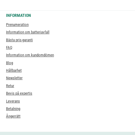
INFORMATION
Prenumeration
Information om batteriavfall
Bästa pris-garanti
FAQ
Information om kundomdömen
Blog
Hållbarhet
Newsletter
Retur
Bevis på expertis
Leverans
Betalning
Ångerrätt