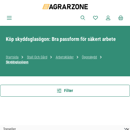
Hoppa till huvudinnehåll
Du har 0 objekt i ön
Köp skyddsglasögon: Bra passform för säkert arbete
Startsida
Stall Och Gård
Arbetskläder
Ögonskydd
Skyddsglasögon
Filter