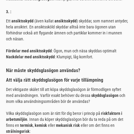
3.
:
Ett
ansiktsskydd
(även kallat
ansiktsskydd
) skyddar, som namnet antyder,
hela ansiktet. En ansiktssköld skyddar alltså inte bara ögonen utan
förhindrar också att flygande ämnen och partiklar kommer in i munnen
och näsan.
Fördelar med ansiktsskydd
: Ögon, mun och näsa skyddas optimalt
Nackdelar med ansiktsskydd
: Klumpigt, låg komfort.
När måste skyddsglasögon användas?
Att välja rätt skyddsglasögon för varje tillämpning
Det viktigaste skälet till att köpa skyddsglasögon är förmodligen syftet
med användningen. Varför exakt behöver du dessa
skyddsglasögon
och
inom vilka användningsområden bör de användas?
Vilka skyddsglasögon som är rätt för dig beror i princip på
riskfaktorn i
arbetsmiljön
. Innan du köper skyddsglasögon bör du ta reda på om det
finns en
termisk
,
kemisk
eller
mekanisk risk
eller om det finns en
strålningsrisk
: