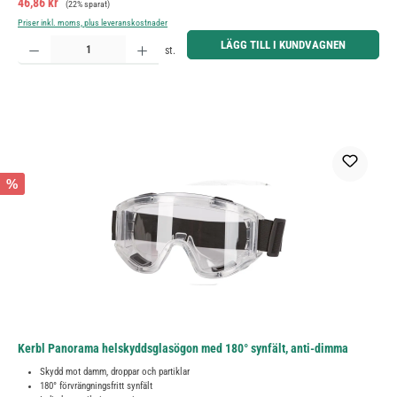
Försäljningspris:
46,86 kr
(22% sparat)
Priser inkl. moms, plus leveranskostnader
Produktkvantitet: Ange önskat belopp eller använd knapparna för att öka eller minska kvantiteten.
LÄGG TILL I KUNDVAGNEN
st.
%
Kerbl Panorama helskyddsglasögon med 180° synfält, anti-dimma
Skydd mot damm, droppar och partiklar
180° förvrängningsfritt synfält