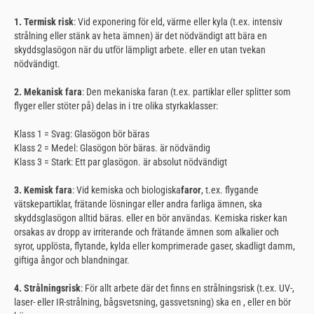
1. Termisk risk
: Vid exponering för eld, värme eller kyla (t.ex. intensiv
strålning eller stänk av heta ämnen) är det nödvändigt att bära en
skyddsglasögon när du utför lämpligt arbete.
eller en
utan tvekan
nödvändigt.
2. Mekanisk fara
: Den mekaniska faran (t.ex. partiklar eller splitter som
flyger eller stöter på) delas in i tre olika styrkaklasser:
Klass 1 = Svag: Glasögon bör bäras
Klass 2 = Medel: Glasögon bör bäras. är nödvändig
Klass 3 = Stark: Ett par glasögon.
är absolut nödvändigt
3. Kemisk fara
: Vid kemiska och biologiska
faror
, t.ex. flygande
vätskepartiklar, frätande lösningar eller andra farliga ämnen, ska
skyddsglasögon alltid bäras. eller en
bör användas. Kemiska risker kan
orsakas av dropp av irriterande och frätande ämnen som alkalier och
syror, upplösta, flytande, kylda eller komprimerade gaser, skadligt damm,
giftiga ångor och blandningar.
4. Strålningsrisk
: För allt arbete där det finns en strålningsrisk (t.ex. UV-,
laser- eller IR-strålning, bågsvetsning, gassvetsning) ska en
,
eller en
bör