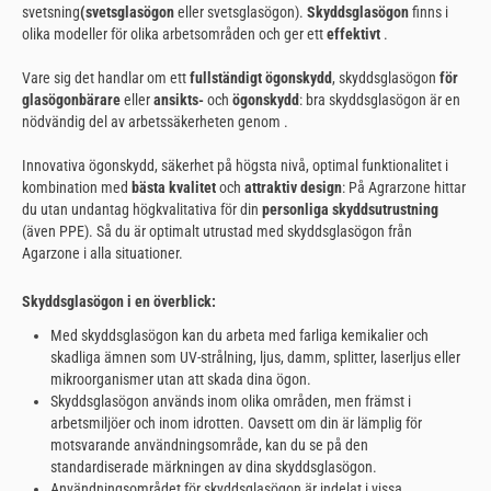
svetsning
(
svetsglasögon
eller svetsglasögon).
Skyddsglasögon
finns i
olika modeller för olika arbetsområden och ger ett
effektivt
.
Vare sig det handlar om ett
fullständigt ögonskydd
, skyddsglasögon
för
glasögonbärare
eller
ansikts-
och
ögonskydd
: bra skyddsglasögon är en
nödvändig del av arbetssäkerheten genom .
Innovativa ögonskydd, säkerhet på högsta nivå, optimal funktionalitet i
kombination med
bästa kvalitet
och
attraktiv design
: På Agrarzone hittar
du utan undantag högkvalitativa för din
personliga skyddsutrustning
(även PPE). Så du är optimalt utrustad med skyddsglasögon från
Agarzone i alla situationer.
Skyddsglasögon i en överblick:
Med skyddsglasögon kan du arbeta med farliga kemikalier och
skadliga ämnen som UV-strålning, ljus, damm, splitter, laserljus eller
mikroorganismer utan att skada dina ögon.
Skyddsglasögon används inom olika områden, men främst i
arbetsmiljöer och inom idrotten. Oavsett om din
är lämplig för
motsvarande användningsområde, kan du se på den
standardiserade märkningen av dina skyddsglasögon.
Användningsområdet för skyddsglasögon är indelat i vissa