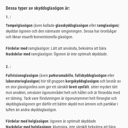
Dessa typer av skyddsglasögon är:
1.
:
Tempelglasögon
(även kallade
glasskyddsglasögon
eller
ramglasögon
)
skyddar ögonen och den närmaste omgivningen. Dessa har öronbågar
och liknar visuellt konventionella glasögon.
Fördelar med
ramglasögon: Lätt att använda, bekväma att bära
Nackdelar med
ramglasögon: Ögonen är inte optimalt skyddade.
2.
:
Fullvisionsglasögon
(även
paNoramabille
,
fullskyddsglasögon
eller
laboratorieglasögon
) hör till gruppen
korgskyddsglasögon
och består av
en stor glasögonlins som ger ett särskilt
brett synfält
. sitter mycket tätt
mot ansiktet, omsluter ögonområdet helt och hållet och är försedda med
en tätning. Tack vare förslutningen är ögonutrymmet helt förseglat och
skyddsglasögonen ger därför ett bättre skydd mot ämnen och partiklar i
luften än andra skyddsglasögon.
Fördelar med helglasögon
: ögonen är optimalt skyddade
Nackdelar med helglasögon
: klumpiga, inte särskilt bekväma att bära.