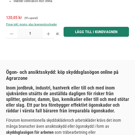
Indirekt ventilation mot imma
Försäljningspris:
Ordinarie pris:
120,05 kr
(9% sparat)
Priser inkl. moms, plus leveranskostnader
Produktkvantitet: Ange önskat belopp eller använd knapparna för att öka eller minska kvantiteten.
LÄGG TILL I KUNDVAGNEN
st.
Ögon- och ansiktsskydd: köp skyddsglasögon online på
Agrarzone
Inom jordbruk, industri, hantverk eller till och med inom
sjukvården utsätts de anställda dagligen för risker från
splitter, gnistor, damm, ljus, kemikalier eller till och med stötar
eller slag. Ett par bra förebygger effektivt ögonskador och
räddar i värsta fall bäraren från irreparabla ögonskador.
Förutom konventionella skyddskläder
och arbetskläder krävs det inom
många branscher även ansiktsskydd eller ögonskydd i form av
skyddsglasögon för arbeten
som träbearbetning eller