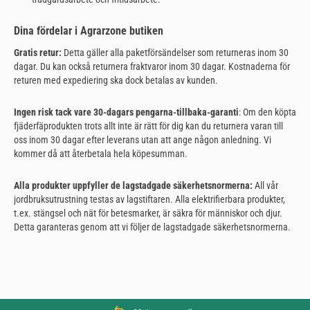
Dina fördelar i Agrarzone butiken
Gratis retur:
Detta gäller alla paketförsändelser som returneras inom 30
dagar. Du kan också returnera fraktvaror inom 30 dagar. Kostnaderna för
returen med expediering ska dock betalas av kunden.
Ingen risk tack vare 30-dagars pengarna-tillbaka-garanti
: Om den köpta
fjäderfäprodukten trots allt inte är rätt för dig kan du returnera varan till
oss inom 30 dagar efter leverans utan att ange någon anledning. Vi
kommer då att återbetala hela köpesumman.
Alla produkter uppfyller de lagstadgade säkerhetsnormerna:
All vår
jordbruksutrustning testas av lagstiftaren. Alla elektrifierbara produkter,
t.ex. stängsel och nät för betesmarker, är säkra för människor och djur.
Detta garanteras genom att vi följer de lagstadgade säkerhetsnormerna.