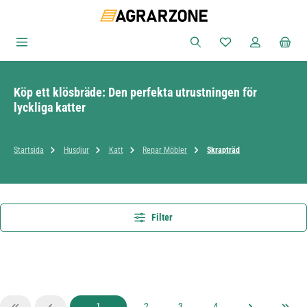
Hoppa till huvudinnehåll
Du har 0 objekt i ön
Köp ett klösbräde: Den perfekta utrustningen för
lyckliga katter
Startsida
Husdjur
Katt
Repar Möbler
Skrapträd
Filter
Sida
Sida
Sida
Sida
1
2
3
4