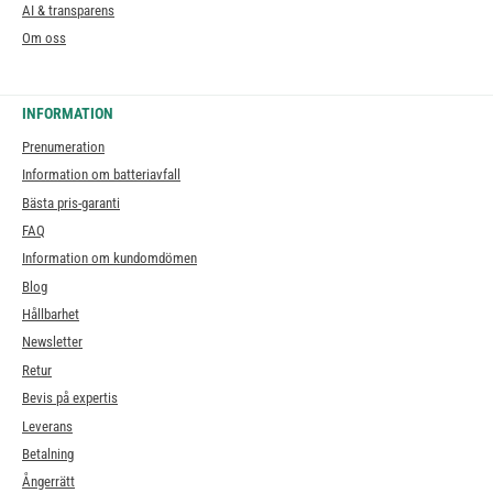
AI & transparens
Om oss
INFORMATION
Prenumeration
Information om batteriavfall
Bästa pris-garanti
FAQ
Information om kundomdömen
Blog
Hållbarhet
Newsletter
Retur
Bevis på expertis
Leverans
Betalning
Ångerrätt