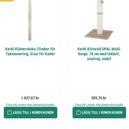
Kerbl Klätterväska Climber för
Kerbl Klösträd OPAL MAXI
Takmontering, Sisal för Katter
beige, 78 cm med lekboll,
sisalrep, stabil
Ordinarie pris:
Ordinarie pris:
1 037,67 kr
305,76 kr
Priser inkl. moms, plus leveranskostnader
Priser inkl. moms, plus leveranskostnader
LÄGG TILL I KUNDVAGNEN
LÄGG TILL I KUNDVAGNEN