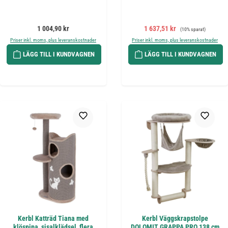
Ordinarie pris:
Försäljningspris:
Ordinarie pris:
1 004,90 kr
1 637,51 kr
(10% sparat)
Priser inkl. moms, plus leveranskostnader
Priser inkl. moms, plus leveranskostnader
LÄGG TILL I KUNDVAGNEN
LÄGG TILL I KUNDVAGNEN
Kerbl Katträd Tiana med
Kerbl Väggskrapstolpe
klöspipa, sisalklädsel, flera
DOLOMIT GRAPPA PRO 138 cm