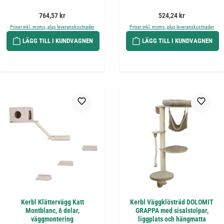
Ordinarie pris:
Ordinarie pris:
764,57 kr
524,24 kr
Priser inkl. moms, plus leveranskostnader
Priser inkl. moms, plus leveranskostnader
LÄGG TILL I KUNDVAGNEN
LÄGG TILL I KUNDVAGNEN
Kerbl Klättervägg Katt
Kerbl Väggklösträd DOLOMIT
Montblanc, 6 delar,
GRAPPA med sisalstolpar,
väggmontering
liggplats och hängmatta