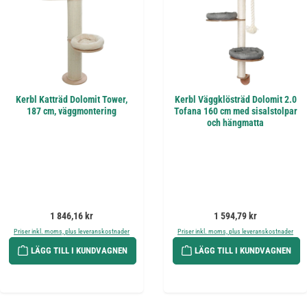
Kerbl Katträd Dolomit Tower,
Kerbl Väggklösträd Dolomit 2.0
187 cm, väggmontering
Tofana 160 cm med sisalstolpar
och hängmatta
Ordinarie pris:
Ordinarie pris:
1 846,16 kr
1 594,79 kr
Priser inkl. moms, plus leveranskostnader
Priser inkl. moms, plus leveranskostnader
LÄGG TILL I KUNDVAGNEN
LÄGG TILL I KUNDVAGNEN