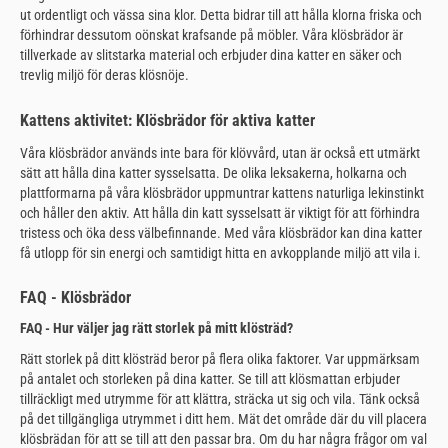
ut ordentligt och vässa sina klor. Detta bidrar till att hålla klorna friska och
förhindrar dessutom oönskat krafsande på möbler. Våra klösbrädor är
tillverkade av slitstarka material och erbjuder dina katter en säker och
trevlig miljö för deras klösnöje.
Kattens aktivitet: Klösbrädor för aktiva katter
Våra klösbrädor används inte bara för klövvård, utan är också ett utmärkt
sätt att hålla dina katter sysselsatta. De olika leksakerna, holkarna och
plattformarna på våra klösbrädor uppmuntrar kattens naturliga lekinstinkt
och håller den aktiv. Att hålla din katt sysselsatt är viktigt för att förhindra
tristess och öka dess välbefinnande. Med våra klösbrädor kan dina katter
få utlopp för sin energi och samtidigt hitta en avkopplande miljö att vila i.
FAQ - Klösbrädor
FAQ - Hur väljer jag rätt storlek på mitt klösträd?
Rätt storlek på ditt klösträd beror på flera olika faktorer. Var uppmärksam
på antalet och storleken på dina katter. Se till att klösmattan erbjuder
tillräckligt med utrymme för att klättra, sträcka ut sig och vila. Tänk också
på det tillgängliga utrymmet i ditt hem. Mät det område där du vill placera
klösbrädan för att se till att den passar bra. Om du har några frågor om val