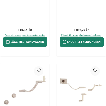
Ordinarie pris:
Ordinarie pris:
1 103,21 kr
1 092,29 kr
Priser inkl. moms, plus leveranskostnader
Priser inkl. moms, plus leveranskostnader
LÄGG TILL I KUNDVAGNEN
LÄGG TILL I KUNDVAGNEN