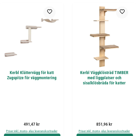
Kerbl Klättervägg för katt
Kerbl Väggklösträd TIMBER
Zugspitze för väggmontering
med liggplatser och
sisalklösbräda för katter
Ordinarie pris:
Ordinarie pris:
491,47 kr
851,96 kr
Priser inkl. moms, plus leveranskostnader
Priser inkl. moms, plus leveranskostnader