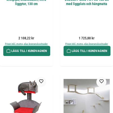
liggytor, 130 cm
med liggplats och hängmatta
Ordinarie pris:
Ordinarie pris:
2 108,22 kr
1 725,88 kr
Priser inkl. moms, plus leveranskostnader
Priser inkl. moms, plus leveranskostnader
LÄGG TILL I KUNDVAGNEN
LÄGG TILL I KUNDVAGNEN