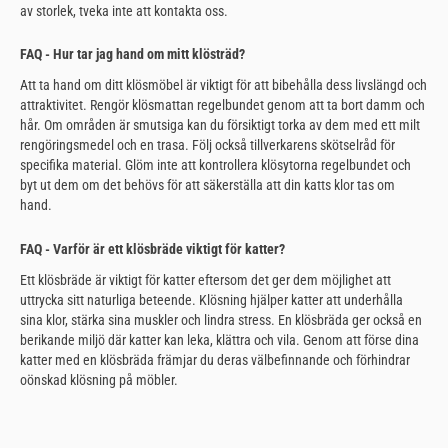
av storlek, tveka inte att kontakta oss.
FAQ - Hur tar jag hand om mitt klösträd?
Att ta hand om ditt klösmöbel är viktigt för att bibehålla dess livslängd och
attraktivitet. Rengör klösmattan regelbundet genom att ta bort damm och
hår. Om områden är smutsiga kan du försiktigt torka av dem med ett milt
rengöringsmedel och en trasa. Följ också tillverkarens skötselråd för
specifika material. Glöm inte att kontrollera klösytorna regelbundet och
byt ut dem om det behövs för att säkerställa att din katts klor tas om
hand.
FAQ - Varför är ett klösbräde viktigt för katter?
Ett klösbräde är viktigt för katter eftersom det ger dem möjlighet att
uttrycka sitt naturliga beteende. Klösning hjälper katter att underhålla
sina klor, stärka sina muskler och lindra stress. En klösbräda ger också en
berikande miljö där katter kan leka, klättra och vila. Genom att förse dina
katter med en klösbräda främjar du deras välbefinnande och förhindrar
oönskad klösning på möbler.