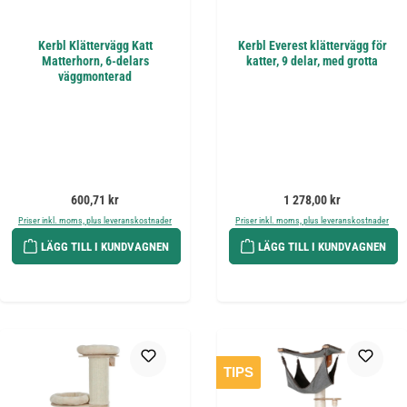
Kerbl Klättervägg Katt
Kerbl Everest klättervägg för
Matterhorn, 6-delars
katter, 9 delar, med grotta
väggmonterad
Ordinarie pris:
Ordinarie pris:
600,71 kr
1 278,00 kr
Priser inkl. moms, plus leveranskostnader
Priser inkl. moms, plus leveranskostnader
LÄGG TILL I KUNDVAGNEN
LÄGG TILL I KUNDVAGNEN
TIPS