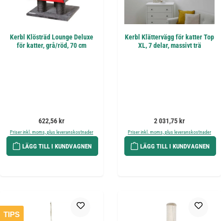
Kerbl Klösträd Lounge Deluxe
Kerbl Klättervägg för katter Top
för katter, grå/röd, 70 cm
XL, 7 delar, massivt trä
Ordinarie pris:
Ordinarie pris:
622,56 kr
2 031,75 kr
Priser inkl. moms, plus leveranskostnader
Priser inkl. moms, plus leveranskostnader
LÄGG TILL I KUNDVAGNEN
LÄGG TILL I KUNDVAGNEN
TIPS