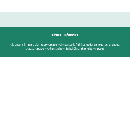
Företag
Information
Alla priser inkl moms plus
fraktkostnader
och eventuella fraktkostnader, om inget annat anges.
© 2026 Agrarzone - Alla rättigheter förbehållna. Theme by Agrarzone