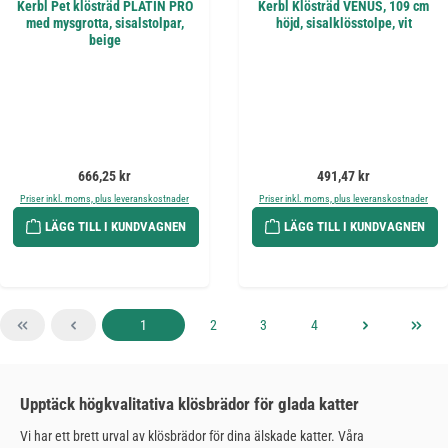
Kerbl Pet klösträd PLATIN PRO
Kerbl Klösträd VENUS, 109 cm
med mysgrotta, sisalstolpar,
höjd, sisalklösstolpe, vit
beige
Ordinarie pris:
Ordinarie pris:
666,25 kr
491,47 kr
Priser inkl. moms, plus leveranskostnader
Priser inkl. moms, plus leveranskostnader
LÄGG TILL I KUNDVAGNEN
LÄGG TILL I KUNDVAGNEN
Sida
Sida
Sida
Sida
1
2
3
4
Upptäck högkvalitativa klösbrädor för glada katter
Vi har ett brett urval av klösbrädor för dina älskade katter. Våra