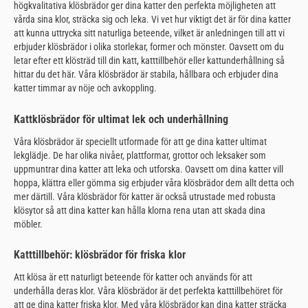
högkvalitativa klösbrädor ger dina katter den perfekta möjligheten att
vårda sina klor, sträcka sig och leka. Vi vet hur viktigt det är för dina katter
att kunna uttrycka sitt naturliga beteende, vilket är anledningen till att vi
erbjuder klösbrädor i olika storlekar, former och mönster. Oavsett om du
letar efter ett klösträd till din katt, katttillbehör eller kattunderhållning så
hittar du det här. Våra klösbrädor är stabila, hållbara och erbjuder dina
katter timmar av nöje och avkoppling.
Kattklösbrädor för ultimat lek och underhållning
Våra klösbrädor är speciellt utformade för att ge dina katter ultimat
lekglädje. De har olika nivåer, plattformar, grottor och leksaker som
uppmuntrar dina katter att leka och utforska. Oavsett om dina katter vill
hoppa, klättra eller gömma sig erbjuder våra klösbrädor dem allt detta och
mer därtill. Våra klösbrädor för katter är också utrustade med robusta
klösytor så att dina katter kan hålla klorna rena utan att skada dina
möbler.
Katttillbehör: klösbrädor för friska klor
Att klösa är ett naturligt beteende för katter och används för att
underhålla deras klor. Våra klösbrädor är det perfekta katttillbehöret för
att ge dina katter friska klor. Med våra klösbrädor kan dina katter sträcka