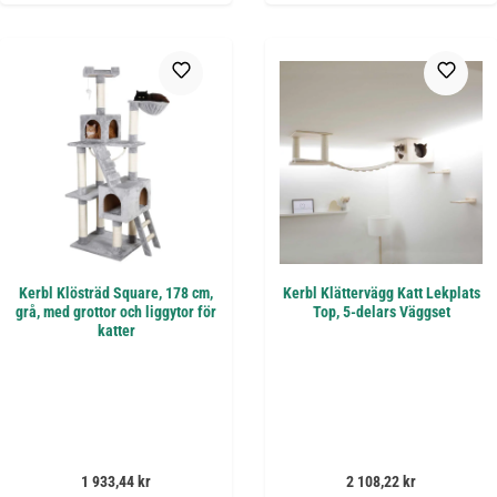
Kerbl Klösträd Square, 178 cm,
Kerbl Klättervägg Katt Lekplats
grå, med grottor och liggytor för
Top, 5-delars Väggset
katter
Ordinarie pris:
Ordinarie pris:
1 933,44 kr
2 108,22 kr