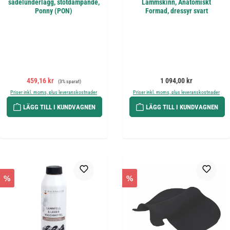
sadelunderlägg, stötdämpande,
Lammskinn, Anatomiskt
Ponny (PON)
Formad, dressyr svart
Försäljningspris:
Ordinarie pris:
Ordinarie pris:
459,16 kr
1 094,00 kr
(3% sparat)
Priser inkl. moms, plus leveranskostnader
Priser inkl. moms, plus leveranskostnader
LÄGG TILL I KUNDVAGNEN
LÄGG TILL I KUNDVAGNEN
%
%