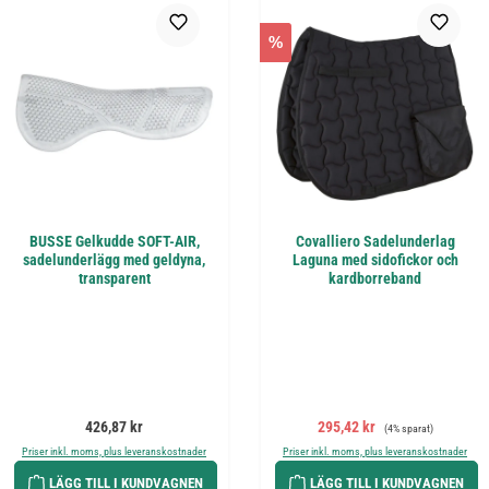
%
BUSSE Gelkudde SOFT-AIR,
Covalliero Sadelunderlag
sadelunderlägg med geldyna,
Laguna med sidofickor och
transparent
kardborreband
Ordinarie pris:
Försäljningspris:
Ordinarie pris:
426,87 kr
295,42 kr
(4% sparat)
Priser inkl. moms, plus leveranskostnader
Priser inkl. moms, plus leveranskostnader
LÄGG TILL I KUNDVAGNEN
LÄGG TILL I KUNDVAGNEN