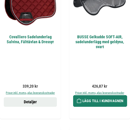
Covalliero Sadelunderlag
BUSSE Gelkudde SOFT-AIR,
Salvina, Fälttävlan & Dressyr
sadelunderlägg med geldyna,
svart
Ordinarie pris:
Ordinarie pris:
339,20 kr
426,87 kr
Priser inkl. moms, plus leveranskostnader
Priser inkl. moms, plus leveranskostnader
LÄGG TILL I KUNDVAGNEN
Detaljer