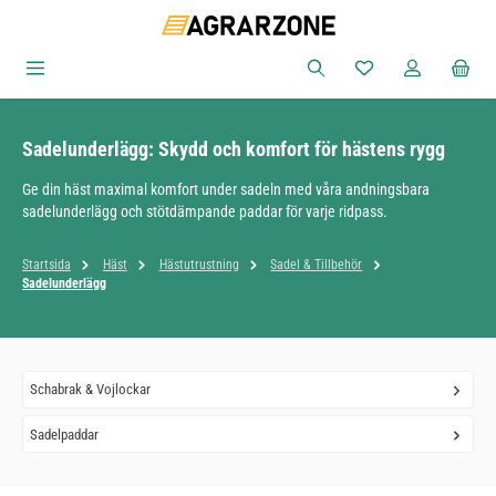
Hoppa till huvudinnehåll
Du har 0 objekt i ön
Sadelunderlägg: Skydd och komfort för hästens rygg
Ge din häst maximal komfort under sadeln med våra andningsbara
sadelunderlägg och stötdämpande paddar för varje ridpass.
Startsida
Häst
Hästutrustning
Sadel & Tillbehör
Sadelunderlägg
Schabrak & Vojlockar
Sadelpaddar