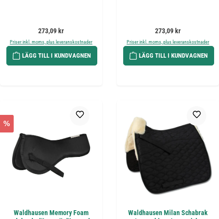
Ordinarie pris:
Ordinarie pris:
273,09 kr
273,09 kr
Priser inkl. moms, plus leveranskostnader
Priser inkl. moms, plus leveranskostnader
LÄGG TILL I KUNDVAGNEN
LÄGG TILL I KUNDVAGNEN
%
Waldhausen Memory Foam
Waldhausen Milan Schabrak