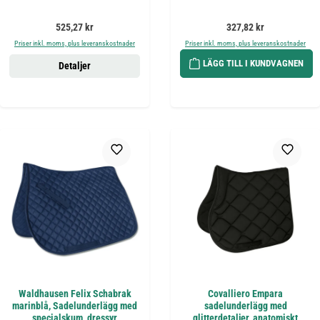
Ordinarie pris:
Ordinarie pris:
525,27 kr
327,82 kr
Priser inkl. moms, plus leveranskostnader
Priser inkl. moms, plus leveranskostnader
LÄGG TILL I KUNDVAGNEN
Detaljer
Waldhausen Felix Schabrak
Covalliero Empara
marinblå, Sadelunderlägg med
sadelunderlägg med
specialskum, dressyr
glitterdetaljer, anatomiskt