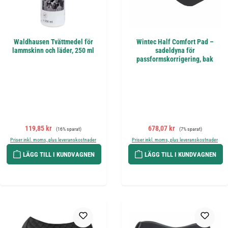
Waldhausen Tvättmedel för
Wintec Half Comfort Pad –
lammskinn och läder, 250 ml
sadeldyna för
passformskorrigering, bak
Försäljningspris:
Ordinarie pris:
Försäljningspris:
Ordinarie pris:
119,85 kr
678,07 kr
(16% sparat)
(7% sparat)
Priser inkl. moms, plus leveranskostnader
Priser inkl. moms, plus leveranskostnader
LÄGG TILL I KUNDVAGNEN
LÄGG TILL I KUNDVAGNEN