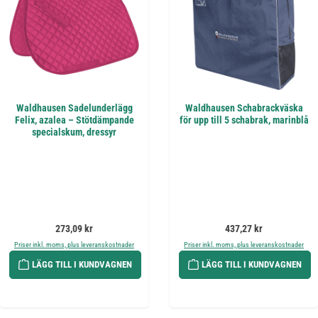
Waldhausen Sadelunderlägg
Waldhausen Schabrackväska
Felix, azalea – Stötdämpande
för upp till 5 schabrak, marinblå
specialskum, dressyr
Ordinarie pris:
Ordinarie pris:
273,09 kr
437,27 kr
Priser inkl. moms, plus leveranskostnader
Priser inkl. moms, plus leveranskostnader
LÄGG TILL I KUNDVAGNEN
LÄGG TILL I KUNDVAGNEN