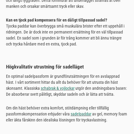
och längs ryggraden. Detta förhindrar att underlägget stramas åt över
manken och orsakar smärtsamt tryck eller skav.
Kan en tjock pad kompensera för en dåligt tillpassad sadel?
Tjocka paddar kan överbrygga små muskulära brister efter ett uppehåll i
ridningen. De är dock inte en permanent ersättning för en väl tillpassad
sadel. En sadel som i grunden är för trång kommer att bli ännu trängre
och trycka hårdare med en extra, tjock pad.
Högkvalitativ utrustning för sadelläget
En optimal sadelpassform är grundförutsättningen för en avslappnad
häst. I vårt sortiment hittar du allt du behöver för att utrusta din häst
skonsamt. Klassiska
schabrak & vojlockar
utgör den andningsbara basen:
De absorberar svett pålitligt, skyddar sadeln och är lätta att tvätta.
Om din häst behöver extra komfort, stötdämpning eller tillfällig
passformskompensation erbjuder våra
sadelpaddar
av gel, memory foam
eller äkta fårskinn den idealiska lösningen för tryckavlastning.