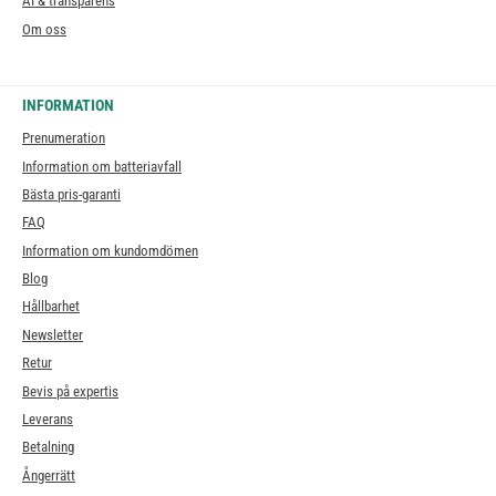
AI & transparens
Om oss
INFORMATION
Prenumeration
Information om batteriavfall
Bästa pris-garanti
FAQ
Information om kundomdömen
Blog
Hållbarhet
Newsletter
Retur
Bevis på expertis
Leverans
Betalning
Ångerrätt