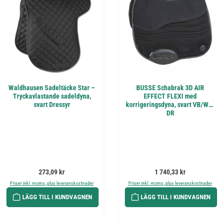
Waldhausen Sadeltäcke Star –
BUSSE Schabrak 3D AIR
Tryckavlastande sadeldyna,
EFFECT FLEXI med
svart Dressyr
korrigeringsdyna, svart VB/WB-
DR
Ordinarie pris:
Ordinarie pris:
273,09 kr
1 740,33 kr
Priser inkl. moms, plus leveranskostnader
Priser inkl. moms, plus leveranskostnader
LÄGG TILL I KUNDVAGNEN
LÄGG TILL I KUNDVAGNEN