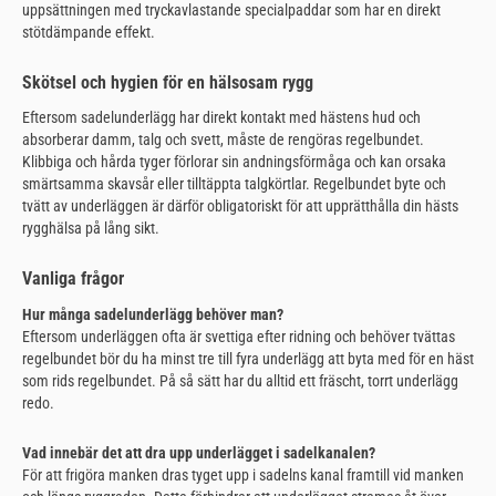
uppsättningen med tryckavlastande specialpaddar som har en direkt
stötdämpande effekt.
Skötsel och hygien för en hälsosam rygg
Eftersom sadelunderlägg har direkt kontakt med hästens hud och
absorberar damm, talg och svett, måste de rengöras regelbundet.
Klibbiga och hårda tyger förlorar sin andningsförmåga och kan orsaka
smärtsamma skavsår eller tilltäppta talgkörtlar. Regelbundet byte och
tvätt av underläggen är därför obligatoriskt för att upprätthålla din hästs
rygghälsa på lång sikt.
Vanliga frågor
Hur många sadelunderlägg behöver man?
Eftersom underläggen ofta är svettiga efter ridning och behöver tvättas
regelbundet bör du ha minst tre till fyra underlägg att byta med för en häst
som rids regelbundet. På så sätt har du alltid ett fräscht, torrt underlägg
redo.
Vad innebär det att dra upp underlägget i sadelkanalen?
För att frigöra manken dras tyget upp i sadelns kanal framtill vid manken