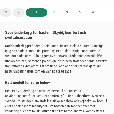
Sida
Sida
Sida
1
2
3
Sadelunderlägg för hästen: Skydd, komfort och
svettabsorption
Sadelunderlägget
är den förbindande länken mellan hästens känsliga
rygg och sadeln. Inom ridsporten fyller det flera viktiga uppgifter: Det
skyddar sadellädret från aggressiv hästsvett, räddar hästens päls från
friktion och kan, beroende på design, absorbera stötar och fördela trycket
från ryttarens vikt jämnt. Ett bra underlägg är därför lika viktigt för din
hästs välbefinnande som en väl tillpassad sadel.
Rätt modell för varje behov
Urvalet av underlägg är stort och beror på det avsedda
användningsområdet. Om det primära syftet är att absorbera svett och
skydda utrustningen används klassiska schabrak och vojlockar av bomull
eller andningsbara blandtyger. Om hästen däremot behöver mer
vaddering eller om muskulaturen tillfälligt har förändrats, kompletteras