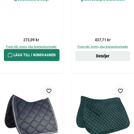
Ordinarie pris:
Ordinarie pris:
273,09 kr
437,71 kr
Priser inkl. moms, plus leveranskostnader
Priser inkl. moms, plus leveranskostnader
LÄGG TILL I KUNDVAGNEN
Detaljer