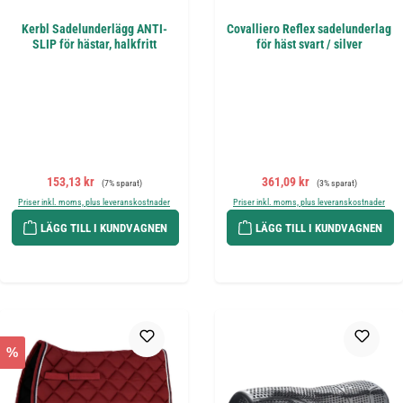
Kerbl Sadelunderlägg ANTI-
Covalliero Reflex sadelunderlag
SLIP för hästar, halkfritt
för häst svart / silver
Försäljningspris:
Ordinarie pris:
Försäljningspris:
Ordinarie pris:
153,13 kr
361,09 kr
(7% sparat)
(3% sparat)
Priser inkl. moms, plus leveranskostnader
Priser inkl. moms, plus leveranskostnader
LÄGG TILL I KUNDVAGNEN
LÄGG TILL I KUNDVAGNEN
%