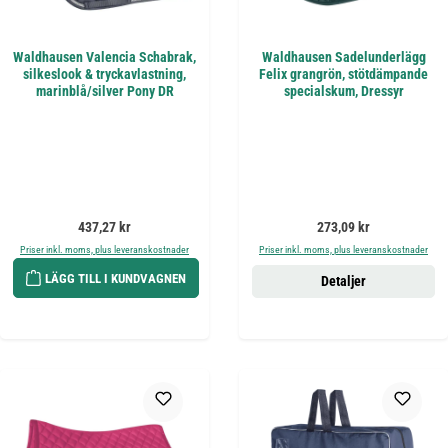
Waldhausen Valencia Schabrak,
Waldhausen Sadelunderlägg
silkeslook & tryckavlastning,
Felix grangrön, stötdämpande
marinblå/silver Pony DR
specialskum, Dressyr
Ordinarie pris:
Ordinarie pris:
437,27 kr
273,09 kr
Priser inkl. moms, plus leveranskostnader
Priser inkl. moms, plus leveranskostnader
LÄGG TILL I KUNDVAGNEN
Detaljer