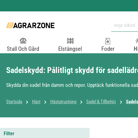
pa till huvudinnehåll
Hoppa till sökning
Hoppa till huvudnavigering
Stall Och Gård
Elstängsel
Foder
H
Sadelskydd: Pålitligt skydd för sadellädr
Skydda din sadel från damm och repor. Upptäck funktionella sade
Startsida
Häst
Hästutrustning
Sadel & Tillbehör
Sadel
Filter