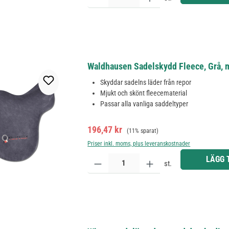
Waldhausen Sadelskydd Fleece, Grå, m
Skyddar sadelns läder från repor
Mjukt och skönt fleecematerial
Passar alla vanliga saddeltyper
Försäljningspris:
Ordinarie pris:
196,47 kr
(11% sparat)
Priser inkl. moms, plus leveranskostnader
Produktkvantitet: Ange önskat belopp eller använd 
LÄGG 
st.