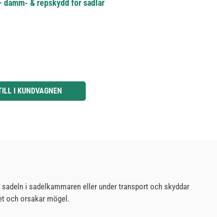
– damm- & repskydd för sadlar
knapparna för att öka eller minska kvantiteten.
TILL I KUNDVAGNEN
er sadeln i sadelkammaren eller under transport och skyddar
dret och orsakar mögel.