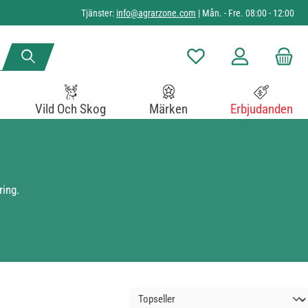
Tjänster:
info@agrarzone.com
| Mån. - Fre. 08:00 - 12:00
Du har 0 objekt i önskelista
Vild Och Skog
Märken
Erbjudanden
ring.