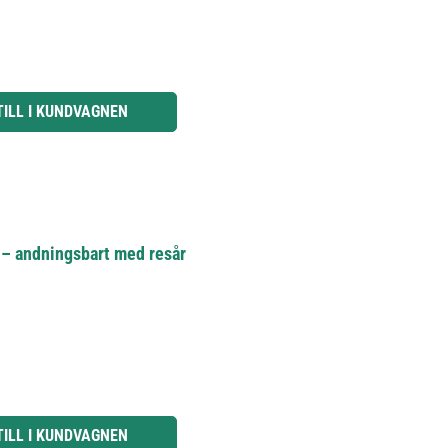
knapparna för att öka eller minska kvantiteten.
TILL I KUNDVAGNEN
 – andningsbart med resår
knapparna för att öka eller minska kvantiteten.
TILL I KUNDVAGNEN