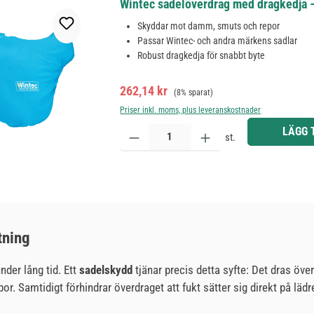
Wintec sadelöverdrag med dragkedja 
Skyddar mot damm, smuts och repor
Passar Wintec- och andra märkens sadlar
Robust dragkedja för snabbt byte
Försäljningspris:
Ordinarie pris:
262,14 kr
(8% sparat)
Priser inkl. moms, plus leveranskostnader
Produktkvantitet: Ange önskat belopp eller använd 
LÄGG 
st.
tning
nder lång tid. Ett
sadelskydd
tjänar precis detta syfte: Det dras öv
por. Samtidigt förhindrar överdraget att fukt sätter sig direkt på lä