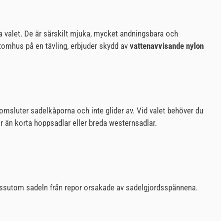
a valet. De är särskilt mjuka, mycket andningsbara och
utomhus på en tävling, erbjuder skydd av
vattenavvisande nylon
 omsluter sadelkåporna och inte glider av. Vid valet behöver du
r än korta hoppsadlar eller breda westernsadlar.
 dessutom sadeln från repor orsakade av sadelgjordsspännena.