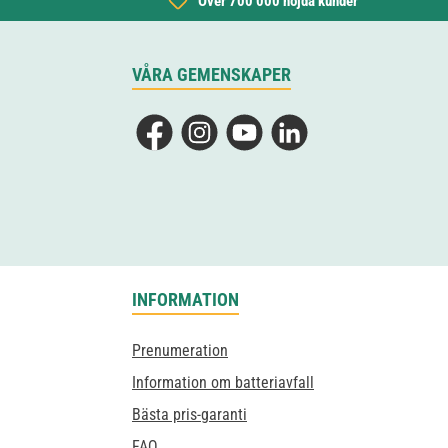
Över 700 000 nöjda kunder
VÅRA GEMENSKAPER
Facebook
Instagram
YouTube
LinkedIn
INFORMATION
Prenumeration
Information om batteriavfall
Bästa pris-garanti
FAQ