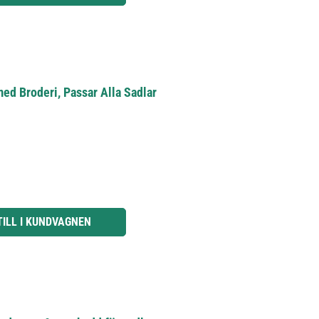
ed Broderi, Passar Alla Sadlar
knapparna för att öka eller minska kvantiteten.
TILL I KUNDVAGNEN