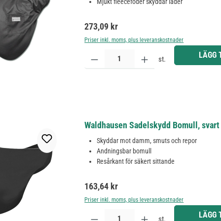
Mjukt fleecefoder skyddar läder
Ordinarie pris:
273,09 kr
Priser inkl. moms, plus leveranskostnader
Produktkvantitet: Ange önskat belopp eller använd 
LÄGG 
st.
Waldhausen Sadelskydd Bomull, svart
Skyddar mot damm, smuts och repor
Andningsbar bomull
Resårkant för säkert sittande
Ordinarie pris:
163,64 kr
Priser inkl. moms, plus leveranskostnader
Produktkvantitet: Ange önskat belopp eller använd 
LÄGG 
st.