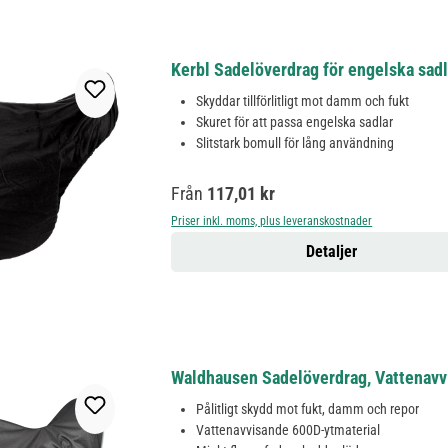
Kerbl Sadelöverdrag för engelska sad
Skyddar tillförlitligt mot damm och fukt
Skuret för att passa engelska sadlar
Slitstark bomull för lång användning
Ordinarie pris:
Från
117,01 kr
Priser inkl. moms, plus leveranskostnader
Detaljer
Waldhausen Sadelöverdrag, Vattenavv
Pålitligt skydd mot fukt, damm och repor
Vattenavvisande 600D-ytmaterial