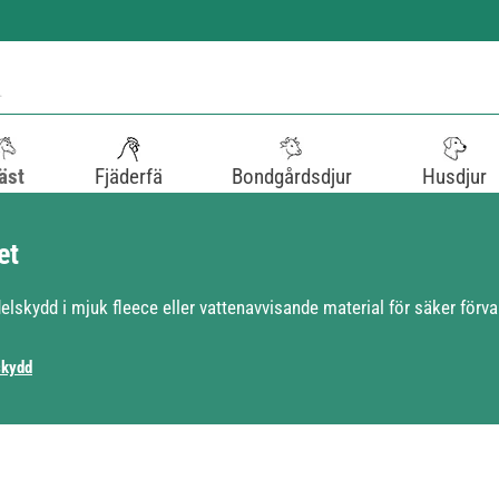
äst
Fjäderfä
Bondgårdsdjur
Husdjur
et
lskydd i mjuk fleece eller vattenavvisande material för säker förva
skydd