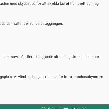
hästen med skyddet på för att skydda lädret från svett och regn.
skada den vattenavvisande beläggningen.
ts att sova på, eller intilliggande utrustning lämnar fula repor.
ringsplats: Använd andningsbar fleece för torra inomhusutrymmen