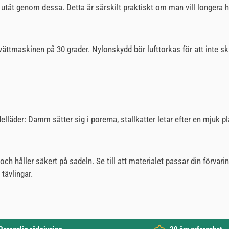
s utåt genom dessa. Detta är särskilt praktiskt om man vill longera 
tvättmaskinen på 30 grader. Nylonskydd bör lufttorkas för att inte 
lläder: Damm sätter sig i porerna, stallkatter letar efter en mjuk pla
ch håller säkert på sadeln. Se till att materialet passar din förva
tävlingar.