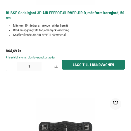
BUSSE Sadelgjord 3D AIR EFFECT-CURVED-DR D, månform kortgjord, 50
cm
Månform förhindrar att gjorden glider framåt
Bred anläggningsyta för jämn tryckfördelning
Snabbtorkande 3D AIR EFFECT-nätmaterial
Ordinarie pris:
864,69 kr
Priser inkl. moms, plus leveranskostnader
Produktkvantitet: Ange önskat belopp eller använd knapparna för att öka eller minska kvantiteten.
LÄGG TILL I KUNDVAGNEN
st.