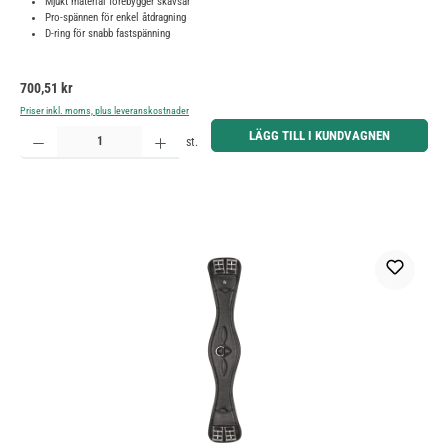
Mjukt material förebygger skavsår
Pro-spännen för enkel åtdragning
D-ring för snabb fastspänning
Ordinarie pris:
700,51 kr
Priser inkl. moms, plus leveranskostnader
Produktkvantitet: Ange önskat belopp eller använd knapparna för att öka eller minska kvantiteten.
LÄGG TILL I KUNDVAGNEN
st.