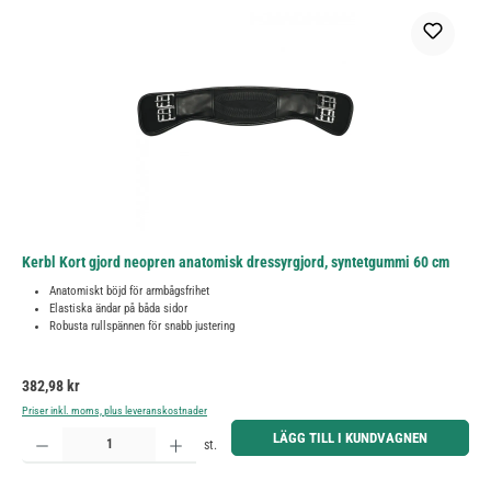
Kerbl Kort gjord neopren anatomisk dressyrgjord, syntetgummi 60 cm
Anatomiskt böjd för armbågsfrihet
Elastiska ändar på båda sidor
Robusta rullspännen för snabb justering
Ordinarie pris:
382,98 kr
Priser inkl. moms, plus leveranskostnader
Produktkvantitet: Ange önskat belopp eller använd knapparna för att öka eller minska kvantiteten.
LÄGG TILL I KUNDVAGNEN
st.