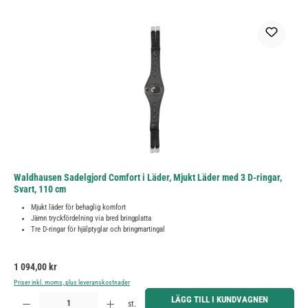
Waldhausen Sadelgjord Comfort i Läder, Mjukt Läder med 3 D-ringar,
Svart, 110 cm
Mjukt läder för behaglig komfort
Jämn tryckfördelning via bred bringplatta
Tre D-ringar för hjälptyglar och bringmartingal
Ordinarie pris:
1 094,00 kr
Priser inkl. moms, plus leveranskostnader
Produktkvantitet: Ange önskat belopp eller använd knapparna för att öka eller minska kvantiteten.
LÄGG TILL I KUNDVAGNEN
st.