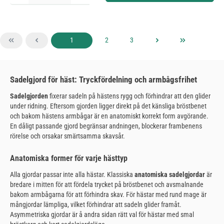
Sida
Sida
Sida
1
2
3
Sadelgjord för häst: Tryckfördelning och armbågsfrihet
Sadelgjorden
fixerar sadeln på hästens rygg och förhindrar att den glider
under ridning. Eftersom gjorden ligger direkt på det känsliga bröstbenet
och bakom hästens armbågar är en anatomiskt korrekt form avgörande.
En dåligt passande gjord begränsar andningen, blockerar frambenens
rörelse och orsakar smärtsamma skavsår.
Anatomiska former för varje hästtyp
Alla gjordar passar inte alla hästar. Klassiska
anatomiska sadelgjordar
är
bredare i mitten för att fördela trycket på bröstbenet och avsmalnande
bakom armbågarna för att förhindra skav. För hästar med rund mage är
mångjordar lämpliga, vilket förhindrar att sadeln glider framåt.
Asymmetriska gjordar är å andra sidan rätt val för hästar med smal