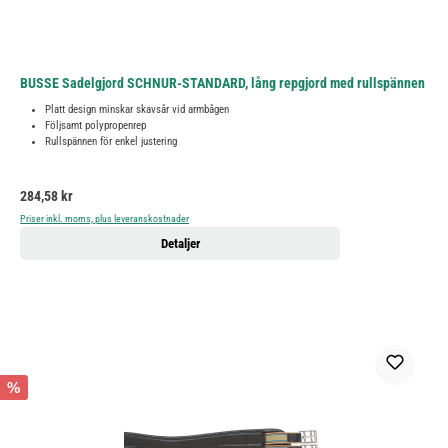
BUSSE Sadelgjord SCHNUR-STANDARD, lång repgjord med rullspännen
Platt design minskar skavsår vid armbågen
Följsamt polypropenrep
Rullspännen för enkel justering
Ordinarie pris:
284,58 kr
Priser inkl. moms, plus leveranskostnader
Detaljer
%