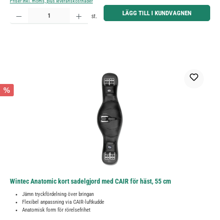
Priser inkl. moms, plus leveranskostnader
Produktkvantitet: Ange önskat belopp eller använd knapparna för att öka eller minska kvantiteten.
LÄGG TILL I KUNDVAGNEN
st.
%
Wintec Anatomic kort sadelgjord med CAIR för häst, 55 cm
Jämn tryckfördelning över bringan
Flexibel anpassning via CAIR-luftkudde
Anatomisk form för rörelsefrihet