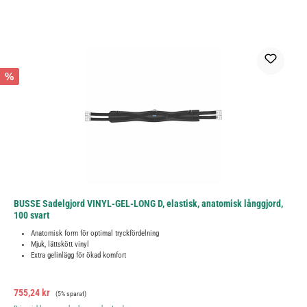
%
BUSSE Sadelgjord VINYL-GEL-LONG D, elastisk, anatomisk långgjord,
100 svart
Anatomisk form för optimal tryckfördelning
Mjuk, lättskött vinyl
Extra gelinlägg för ökad komfort
Försäljningspris:
Ordinarie pris:
755,24 kr
(5% sparat)