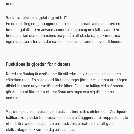
mage.
Vad används en magplattegjord till?
En magplattegjord (hoppgjord) är en specialformad långgjord med en
bred magplatta. Den används inom banhoppning och fälttävlan. Den
breda plattan skyddar hästens mage från att skada sig själv med sina
egna hästskor eller broddar när den böjer sina framben över ett hinder.
Funktionella gjordar för ridsport
Korrekt spänning är avgörande för säkerheten vid ridning och hästens
välbefinnande. En solid gjord fördelar draget jämnt och lämnar armbågen
tillräckligt med utrymme för rörelsefrihet. Elastiska inlägg vid spännena
gör det också lättare att efterspänna och anpassar sig till hästens
andning.
Välj den gjord som passar din hästs anatomi och sadelmodell. Vi erbjuder
hållbara kortgjordar för dressyr och robusta långgjordar för hoppning. Leta
efter lättrullande rullspännen och hudvänliga material för att göra
stallvardagen bekväm för dig och din häst.