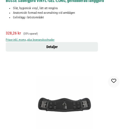
BUSSE Sadelgjord VINYL-GEL-LONG, gelvadderad långgjord
Slät, hygienisk vinyl, lätt att rengöra
Anatomiskt formad med avsmalning vid armbågen
Gelinlägg i bröstområdet
Försäljningspris:
Ordinarie pris:
328,26 kr
(35% sparat)
Priser inkl. moms, plus leveranskostnader
Detaljer