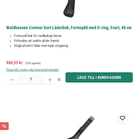
Waldhausen Contour Kort Läderbuk, Formsydd med D-ring, Svart, 40 cm
Formsydd buk för rundbukiga hästar
Förhindrar att sadeln glider framåt
Högkvalitativt läder med mjuk stoppning
Försäljningspris:
Ordinarie pris:
984,55 kr
(10% sparat)
Priser inkl. moms, plus leveranskostnader
Produktkvantitet: Ange önskat belopp eller använd knapparna för att öka eller minska kvantiteten.
LÄGG TILL I KUNDVAGNEN
st.
%