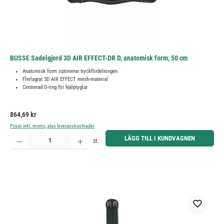
BUSSE Sadelgjord 3D AIR EFFECT-DR D, anatomisk form, 50 cm
Anatomisk form optimerar tryckfördelningen
Flerlagrat 3D AIR EFFECT mesh-material
Centrerad D-ring för hjälptyglar
Ordinarie pris:
864,69 kr
Priser inkl. moms, plus leveranskostnader
Produktkvantitet: Ange önskat belopp eller använd knapparna för att öka eller minska kvantiteten.
LÄGG TILL I KUNDVAGNEN
st.