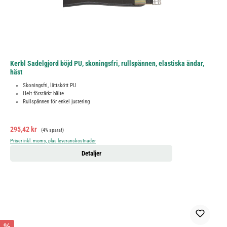
Kerbl Sadelgjord böjd PU, skoningsfri, rullspännen, elastiska ändar,
häst
Skoningsfri, lättskött PU
Helt förstärkt bälte
Rullspännen för enkel justering
Försäljningspris:
Ordinarie pris:
295,42 kr
(4% sparat)
Priser inkl. moms, plus leveranskostnader
Detaljer
%