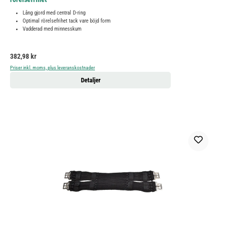
Lång gjord med central D-ring
Optimal rörelsefrihet tack vare böjd form
Vadderad med minnesskum
Ordinarie pris:
382,98 kr
Priser inkl. moms, plus leveranskostnader
Detaljer