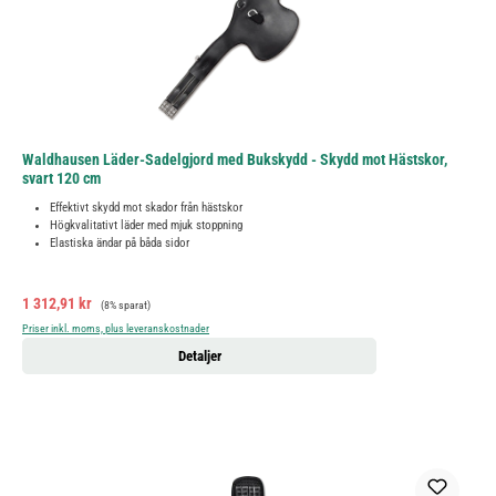
Waldhausen Läder-Sadelgjord med Bukskydd - Skydd mot Hästskor,
svart 120 cm
Effektivt skydd mot skador från hästskor
Högkvalitativt läder med mjuk stoppning
Elastiska ändar på båda sidor
Försäljningspris:
Ordinarie pris:
1 312,91 kr
(8% sparat)
Priser inkl. moms, plus leveranskostnader
Detaljer