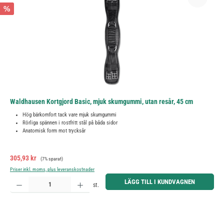
%
Waldhausen Kortgjord Basic, mjuk skumgummi, utan resår, 45 cm
Hög bärkomfort tack vare mjuk skumgummi
Rörliga spännen i rostfritt stål på båda sidor
Anatomisk form mot trycksår
Försäljningspris:
Ordinarie pris:
305,93 kr
(7% sparat)
Priser inkl. moms, plus leveranskostnader
Produktkvantitet: Ange önskat belopp eller använd knapparna för att öka eller minska kvantiteten.
LÄGG TILL I KUNDVAGNEN
st.