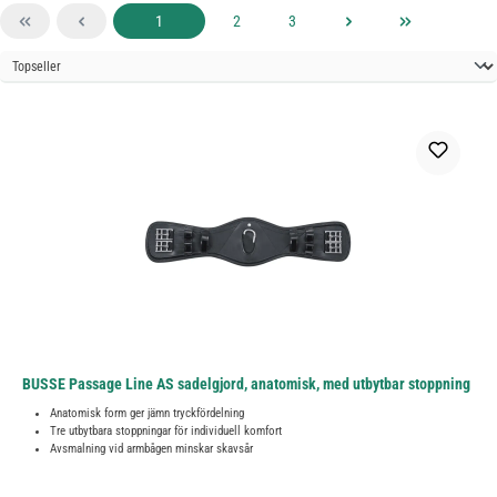
Sida
Sida
Sida
1
2
3
BUSSE Passage Line AS sadelgjord, anatomisk, med utbytbar stoppning
Anatomisk form ger jämn tryckfördelning
Tre utbytbara stoppningar för individuell komfort
Avsmalning vid armbågen minskar skavsår