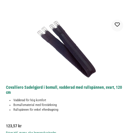
Covalliero Sadelgjord i bomull, vadderad med rullspännen, svart, 120
cm
Vadderad för hög komfort
Bomullsmaterial med förstärkning
Rullspännen för enkel efterdragning
Ordinarie pris:
123,57 kr
Priser inkl. moms, plus leveranskostnader