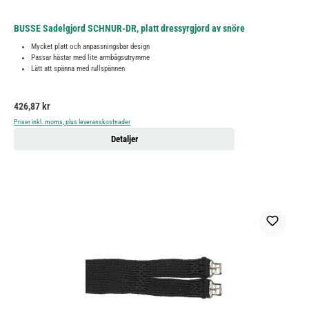
BUSSE Sadelgjord SCHNUR-DR, platt dressyrgjord av snöre
Mycket platt och anpassningsbar design
Passar hästar med lite armbågsutrymme
Lätt att spänna med rullspännen
Ordinarie pris:
426,87 kr
Priser inkl. moms, plus leveranskostnader
Detaljer