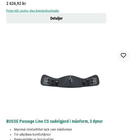
Ordinarie pris:
2 626,92 kr
Priser inkl. moms, plus leveranskostnader
Detaljer
BUSSE Passage Line CS sadelgjord i månform, 3 dynor
Maximal rörelsefrihet tack vare månformen
Tre utbytbara komfortdynor
Premiumläder av hög kvalitet