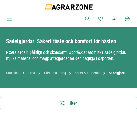
Hoppa till huvudinnehåll
Du har 0 objekt i ön
Sadelgjordar: Säkert fäste och komfort för hästen
Fixera sadeln pålitligt och skonsamt. Upptäck anatomiska sadelgjordar,
mjuka material och magplattegjordar för den dagliga ridsporten.
Startsida
Häst
Hästutrustning
Sadel & Tillbehör
Sadelgjord
Filter