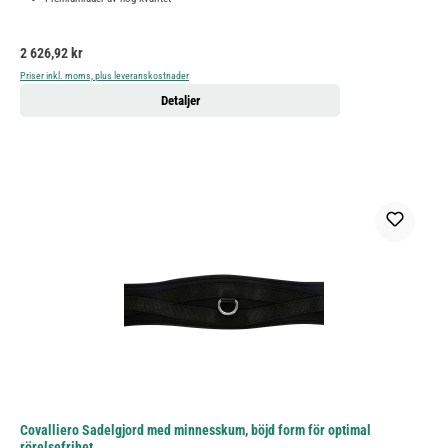
Ordinarie pris:
2 626,92 kr
Priser inkl. moms, plus leveranskostnader
Detaljer
Covalliero Sadelgjord med minnesskum, böjd form för optimal
rörelsefrihet