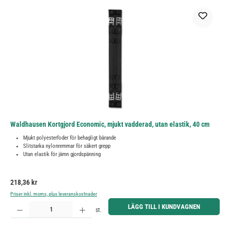
Waldhausen Kortgjord Economic, mjukt vadderad, utan elastik, 40 cm
Mjukt polyesterfoder för behagligt bärande
Slitstarka nylonremmar för säkert grepp
Utan elastik för jämn gjordspänning
Ordinarie pris:
218,36 kr
Priser inkl. moms, plus leveranskostnader
Produktkvantitet: Ange önskat belopp eller använd knapparna för att öka eller minska kvantiteten.
LÄGG TILL I KUNDVAGNEN
st.