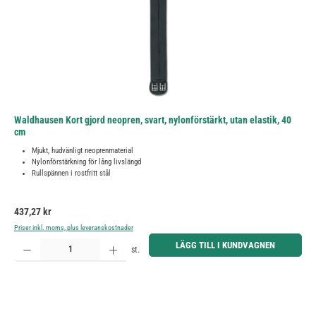
Waldhausen Kort gjord neopren, svart, nylonförstärkt, utan elastik, 40
cm
Mjukt, hudvänligt neoprenmaterial
Nylonförstärkning för lång livslängd
Rullspännen i rostfritt stål
Ordinarie pris:
437,27 kr
Priser inkl. moms, plus leveranskostnader
Produktkvantitet: Ange önskat belopp eller använd knapparna för att öka eller minska kvantiteten.
LÄGG TILL I KUNDVAGNEN
st.