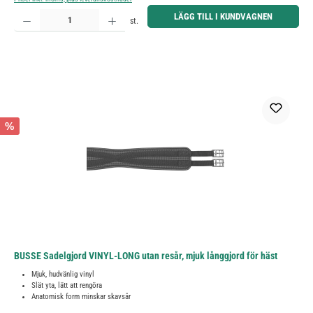
Produktkvantitet: Ange önskat belopp eller använd knapparna för att öka eller minska kvantiteten.
LÄGG TILL I KUNDVAGNEN
st.
%
BUSSE Sadelgjord VINYL-LONG utan resår, mjuk långgjord för häst
Mjuk, hudvänlig vinyl
Slät yta, lätt att rengöra
Anatomisk form minskar skavsår