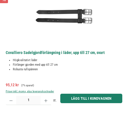
Covalliero Sadelgjordförlängning i läder, upp till 27 cm, svart
Högkvalitativt läder
Förlänger gjorden med upp till 27 cm
Robusta rullspännen
Försäljningspris:
Ordinarie pris:
95,12 kr
(7% sparat)
Priser inkl. moms, plus leveranskostnader
Produktkvantitet: Ange önskat belopp eller använd knapparna för att öka eller minska kvantiteten.
LÄGG TILL I KUNDVAGNEN
st.