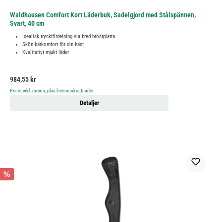
Waldhausen Comfort Kort Läderbuk, Sadelgjord med Stålspännen,
Svart, 40 cm
Idealisk tryckfördelning via bred bröstplatta
Skön bärkomfort för din häst
Kvalitativt mjukt läder
Ordinarie pris:
984,55 kr
Priser inkl. moms, plus leveranskostnader
Detaljer
%