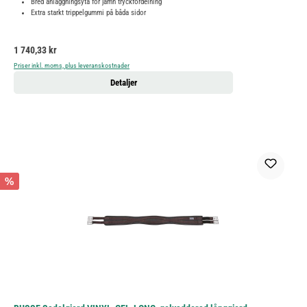
Bred anläggningsyta för jämn tryckfördelning
Extra starkt trippelgummi på båda sidor
Ordinarie pris:
1 740,33 kr
Priser inkl. moms, plus leveranskostnader
Detaljer
%