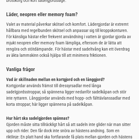
bröstkorg och kort sadelgjordsläge.
Läder, neopren eller memory foam?
Valet av material påverkar skötsel och komfort. Lädergjordar är extremt
hållbara med regelbunden skötsel och anpassar sig till kroppskonturen.
För känsliga hästar eller frekvent användning i vatten är gjordar gjorda av
mjukt neopren eller memory foam lämpliga, eftersom de är lätta att
rengöra och stötdämpande. För hästar med sadeltvång kan ett överdrag
av äkta lammskinn också hjälpa till att minimera friktionen.
Vanliga frågor
Vad är skillnaden mellan en kortgjord och en långgjord?
Kortgjordar används främst till dressyrsadlar med långa
sadelgjordsstroppar, så spännena ligger nedanför sadelkåpan och stör
inte ryttaren. Långgjordar används med hopp- och fälttävlanssadlar med
korta stroppar; här ligger spännena på sadelkåpan.
Hur hårt ska sadelgjorden spännas?
Gjorden måste sitta tillräckligt hårt så att sadeln inte glider när man sitter
upp och rider. Den får dock inte snöra av hästens andning. Som en
riktlinje: En platt hand ska fortfarande få plats mellan gjorden och hästens