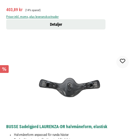
Försäljningspris:
Ordinarie pris:
403,89 kr
(14% sparat)
Priser inkl. moms, plus leveranskostnader
Detaljer
%
BUSSE Sadelgjord LAURENZA-DR halvmåneform, elastisk
Halvmåneform anpassad för runda hästar