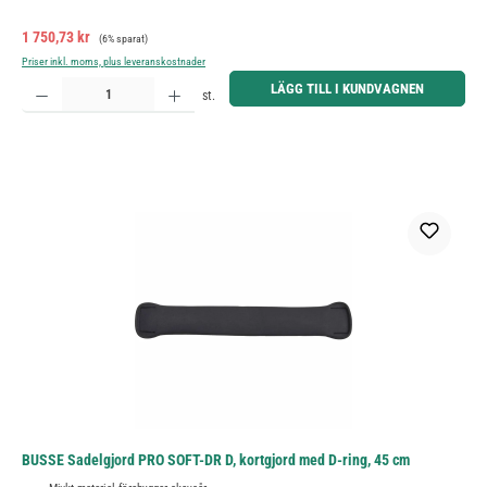
Försäljningspris:
Ordinarie pris:
1 750,73 kr
(6% sparat)
Priser inkl. moms, plus leveranskostnader
Produktkvantitet: Ange önskat belopp eller använd knapparna för att öka eller minska kvantiteten.
LÄGG TILL I KUNDVAGNEN
st.
BUSSE Sadelgjord PRO SOFT-DR D, kortgjord med D-ring, 45 cm