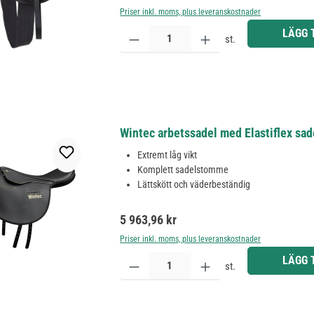
Priser inkl. moms, plus leveranskostnader
Produktkvantitet: Ange önskat belopp eller använd 
LÄGG 
st.
Wintec arbetssadel med Elastiflex sa
Extremt låg vikt
Komplett sadelstomme
Lättskött och väderbeständig
Ordinarie pris:
5 963,96 kr
Priser inkl. moms, plus leveranskostnader
Produktkvantitet: Ange önskat belopp eller använd 
LÄGG 
st.