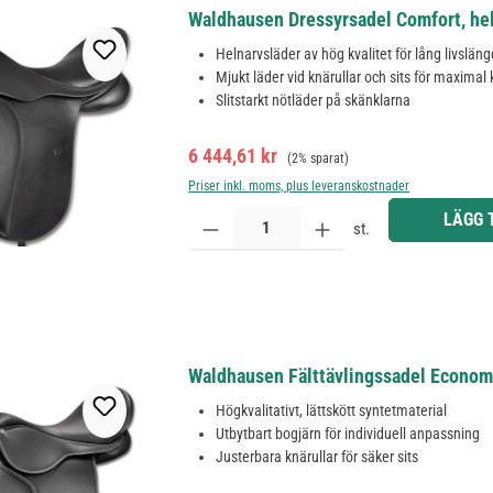
Waldhausen Dressyrsadel Comfort, hellä
Helnarvsläder av hög kvalitet för lång livsläng
Mjukt läder vid knärullar och sits för maximal
Slitstarkt nötläder på skänklarna
Försäljningspris:
Ordinarie pris:
6 444,61 kr
(2% sparat)
Priser inkl. moms, plus leveranskostnader
Produktkvantitet: Ange önskat belopp eller använd 
LÄGG 
st.
Waldhausen Fälttävlingssadel Economic
Högkvalitativt, lättskött syntetmaterial
Utbytbart bogjärn för individuell anpassning
Justerbara knärullar för säker sits