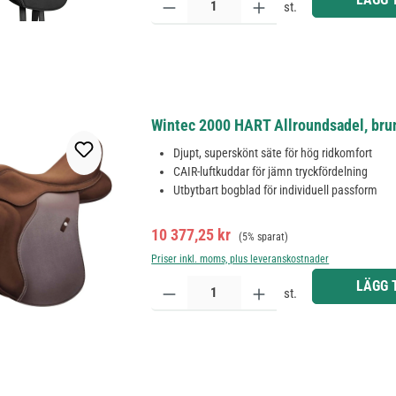
st.
Wintec 2000 HART Allroundsadel, bru
Djupt, superskönt säte för hög ridkomfort
CAIR-luftkuddar för jämn tryckfördelning
Utbytbart bogblad för individuell passform
Försäljningspris:
Ordinarie pris:
10 377,25 kr
(5% sparat)
Priser inkl. moms, plus leveranskostnader
Produktkvantitet: Ange önskat belopp eller använd 
LÄGG 
st.