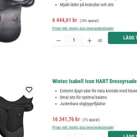
Mjukt läder på knärullar och sits
Försäljningspris:
Ordinarie pris:
6 444,61 kr
(10% sparat)
Priser inkl. moms, plus leveranskostnader
Produktkvantitet: Ange önskat belopp eller använd 
LÄGG 
st.
Wintec Isabell Icon HART Dressyrsade
Extremt djupt säte för nära kontakt med häst
Smal sits för optimal balans
Justerbara stigbygelfjädrar
Försäljningspris:
Ordinarie pris:
16 341,76 kr
(7% sparat)
Priser inkl. moms, plus leveranskostnader
Produktkvantitet: Ange önskat belopp eller använd 
LÄGG 