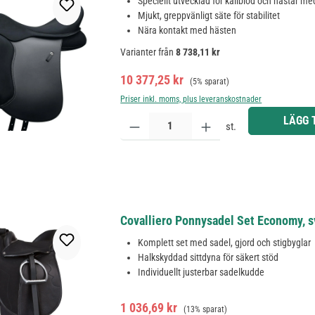
Speciellt utvecklad för kallblod och hästar me
Mjukt, greppvänligt säte för stabilitet
Nära kontakt med hästen
Varianter från
8 738,11 kr
Försäljningspris:
Ordinarie pris:
10 377,25 kr
(5% sparat)
Priser inkl. moms, plus leveranskostnader
Produktkvantitet: Ange önskat belopp eller använd 
LÄGG 
st.
Covalliero Ponnysadel Set Economy, sva
Komplett set med sadel, gjord och stigbyglar
Halkskyddad sittdyna för säkert stöd
Individuellt justerbar sadelkudde
Försäljningspris:
Ordinarie pris:
1 036,69 kr
(13% sparat)