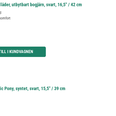
der, utbytbart bogjärn, svart, 16,5" / 42 cm
d
 komfort
knapparna för att öka eller minska kvantiteten.
TILL I KUNDVAGNEN
 Pony, syntet, svart, 15,5" / 39 cm