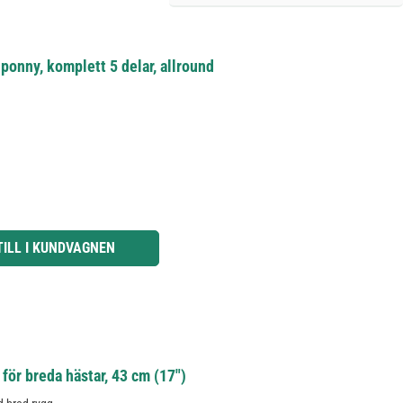
ponny, komplett 5 delar, allround
knapparna för att öka eller minska kvantiteten.
TILL I KUNDVAGNEN
ör breda hästar, 43 cm (17")