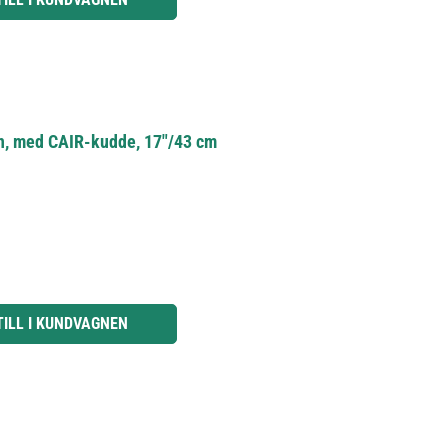
n, med CAIR-kudde, 17"/43 cm
knapparna för att öka eller minska kvantiteten.
TILL I KUNDVAGNEN