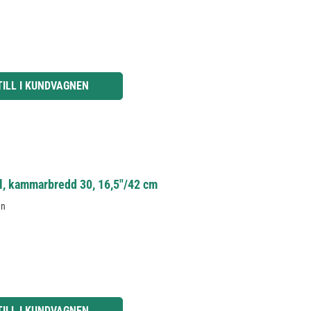
knapparna för att öka eller minska kvantiteten.
TILL I KUNDVAGNEN
l, kammarbredd 30, 16,5"/42 cm
en
knapparna för att öka eller minska kvantiteten.
TILL I KUNDVAGNEN