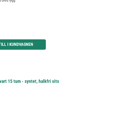
d bred rygg
knapparna för att öka eller minska kvantiteten.
TILL I KUNDVAGNEN
rt 15 tum - syntet, halkfri sits