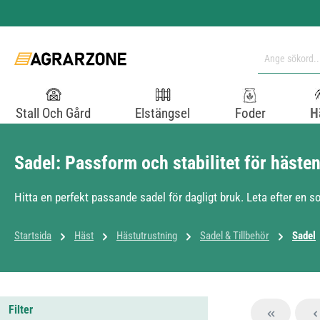
pa till huvudinnehåll
Hoppa till sökning
Hoppa till huvudnavigering
Stall Och Gård
Elstängsel
Foder
H
Sadel: Passform och stabilitet för häste
Hitta en perfekt passande sadel för dagligt bruk. Leta efter en so
Startsida
Häst
Hästutrustning
Sadel & Tillbehör
Sadel
Filter