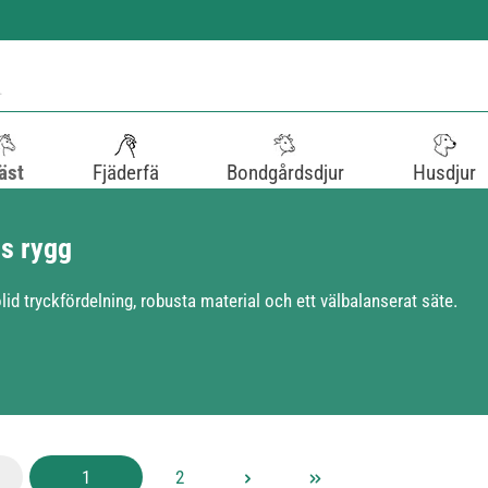
äst
Fjäderfä
Bondgårdsdjur
Husdjur
ns rygg
lid tryckfördelning, robusta material och ett välbalanserat säte.
Sida
Sida
1
2