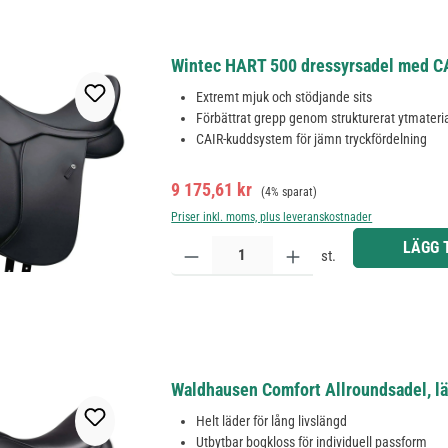
Wintec HART 500 dressyrsadel med CA
Extremt mjuk och stödjande sits
Förbättrat grepp genom strukturerat ytmateri
CAIR-kuddsystem för jämn tryckfördelning
Försäljningspris:
Ordinarie pris:
9 175,61 kr
(4% sparat)
Priser inkl. moms, plus leveranskostnader
Produktkvantitet: Ange önskat belopp eller använd 
LÄGG 
st.
Waldhausen Comfort Allroundsadel, läd
Helt läder för lång livslängd
Utbytbar bogkloss för individuell passform