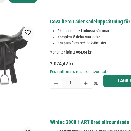
Covalliero Läder sadeluppsättning för 
Äkta läder med robusta sömmar
Komplett 5-delat startpaket
Bra passform och bekväm sits
Varianter från
2 064,64 kr
Ordinarie pris:
2 074,47 kr
Priser inkl. moms, plus leveranskostnader
Produktkvantitet: Ange önskat belopp eller använd 
LÄGG 
st.
Wintec 2000 HART Bred allroundsadel f