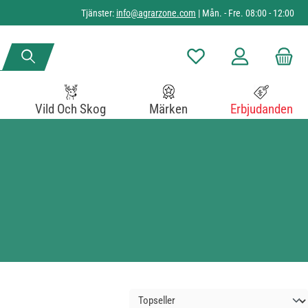
Tjänster:
info@agrarzone.com
| Mån. - Fre. 08:00 - 12:00
Du har 0 objekt i önskelista
Vild Och Skog
Märken
Erbjudanden