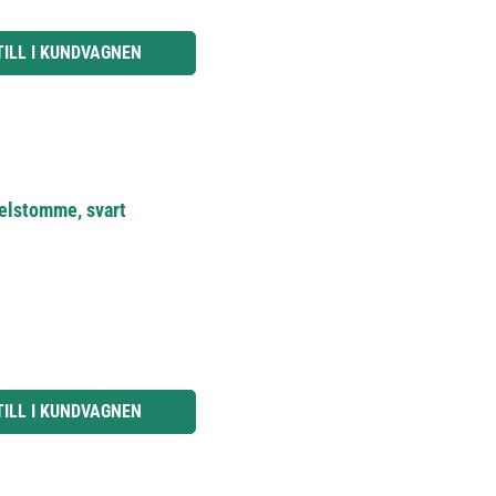
knapparna för att öka eller minska kvantiteten.
TILL I KUNDVAGNEN
delstomme, svart
knapparna för att öka eller minska kvantiteten.
TILL I KUNDVAGNEN