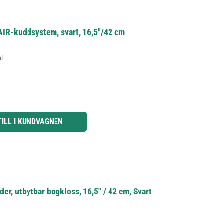
IR-kuddsystem, svart, 16,5"/42 cm
al
knapparna för att öka eller minska kvantiteten.
TILL I KUNDVAGNEN
er, utbytbar bogkloss, 16,5" / 42 cm, Svart