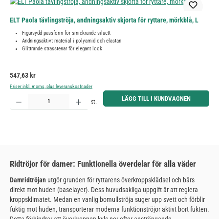
ELT Paola tävlingströja, andningsaktiv skjorta för ryttare, mörkblå, L
Figursydd passform för smickrande siluett
Andningsaktivt material i polyamid och elastan
Glittrande strasstenar för elegant look
Ordinarie pris:
547,63 kr
Priser inkl. moms, plus leveranskostnader
Produktkvantitet: Ange önskat belopp eller använd knapparna för att öka eller minska kvantiteten.
LÄGG TILL I KUNDVAGNEN
st.
Ridtröjor för damer: Funktionella överdelar för alla väder
Damridtröjan
utgör grunden för ryttarens överkroppsklädsel och bärs
direkt mot huden (baselayer). Dess huvudsakliga uppgift är att reglera
kroppsklimatet. Medan en vanlig bomullströja suger upp svett och förblir
fuktig mot huden, transporterar moderna funktionströjor aktivt bort fukten.
Detta förhindrar att överkroppen kyls ner efter ansträngande