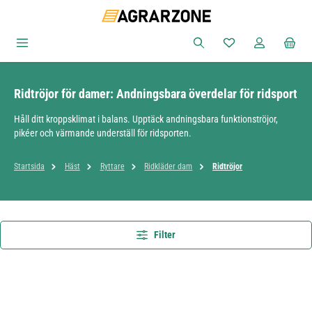
Hoppa till huvudinnehåll
Du har 0 objekt i ön
Ridtröjor för damer: Andningsbara överdelar för ridsport
Håll ditt kroppsklimat i balans. Upptäck andningsbara funktionströjor,
pikéer och värmande underställ för ridsporten.
Startsida
Häst
Ryttare
Ridkläder dam
Ridtröjor
Filter