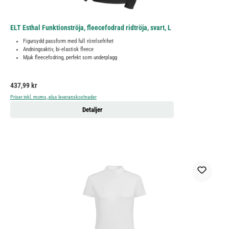
ELT Esthal Funktionströja, fleecefodrad ridtröja, svart, L
Figursydd passform med full rörelsefrihet
Andningsaktiv, bi-elastisk fleece
Mjuk fleecefodring, perfekt som underplagg
Ordinarie pris:
437,99 kr
Priser inkl. moms, plus leveranskostnader
Detaljer