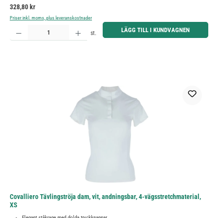
Ordinarie pris:
328,80 kr
Priser inkl. moms, plus leveranskostnader
Produktkvantitet: Ange önskat belopp eller använd knapparna för att öka eller minska kvantiteten.
LÄGG TILL I KUNDVAGNEN
st.
Covalliero Tävlingströja dam, vit, andningsbar, 4-vägsstretchmaterial,
XS
Elegant ståkrage med dolda tryckknappar