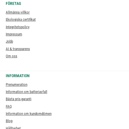
FÖRETAG
Allmänna villkor
Ekologiska certifikat
Integritetspolicy
Impressum
Jobb
AI & transparens
Om oss
INFORMATION
Prenumeration
Information om batteriavfall
Bästa pris-garanti
FAQ
Information om kundomdömen
Blog
Hållbarhet