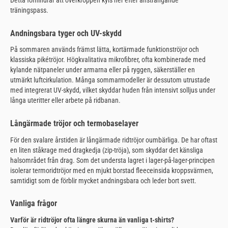
träningspass.
Andningsbara tyger och UV-skydd
På sommaren används främst lätta, kortärmade funktionströjor och
klassiska pikétröjor. Högkvalitativa mikrofibrer, ofta kombinerade med
kylande nätpaneler under armarna eller på ryggen, säkerställer en
utmärkt luftcirkulation. Många sommarmodeller är dessutom utrustade
med integrerat UV-skydd, vilket skyddar huden från intensivt solljus under
långa uteritter eller arbete på ridbanan.
Långärmade tröjor och termobaselayer
För den svalare årstiden är långärmade ridtröjor oumbärliga. De har oftast
en liten ståkrage med dragkedja (zip-tröja), som skyddar det känsliga
halsområdet från drag. Som det understa lagret i lager-på-lager-principen
isolerar termoridtröjor med en mjukt borstad fleeceinsida kroppsvärmen,
samtidigt som de förblir mycket andningsbara och leder bort svett.
Vanliga frågor
Varför är ridtröjor ofta längre skurna än vanliga t-shirts?