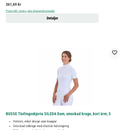
Ordinarie pris:
361,69 kr
Priser inkl. moms, plus leveranskostnader
Detaljer
BUSSE Tävlingsskjorta SILEDA Dam, smockad krage, kort ärm, S
Feminin, enkel design utan knappar
Smockad ståkrage med elastisk halsringning