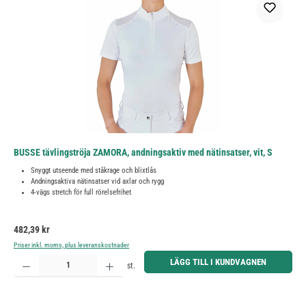
BUSSE tävlingströja ZAMORA, andningsaktiv med nätinsatser, vit, S
Snyggt utseende med ståkrage och blixtlås
Andningsaktiva nätinsatser vid axlar och rygg
4-vägs stretch för full rörelsefrihet
Ordinarie pris:
482,39 kr
Priser inkl. moms, plus leveranskostnader
Produktkvantitet: Ange önskat belopp eller använd knapparna för att öka eller minska kvantiteten.
LÄGG TILL I KUNDVAGNEN
st.