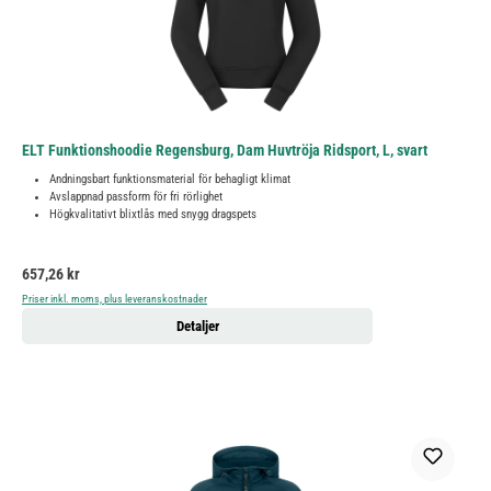
ELT Funktionshoodie Regensburg, Dam Huvtröja Ridsport, L, svart
Andningsbart funktionsmaterial för behagligt klimat
Avslappnad passform för fri rörlighet
Högkvalitativt blixtlås med snygg dragspets
Ordinarie pris:
657,26 kr
Priser inkl. moms, plus leveranskostnader
Detaljer