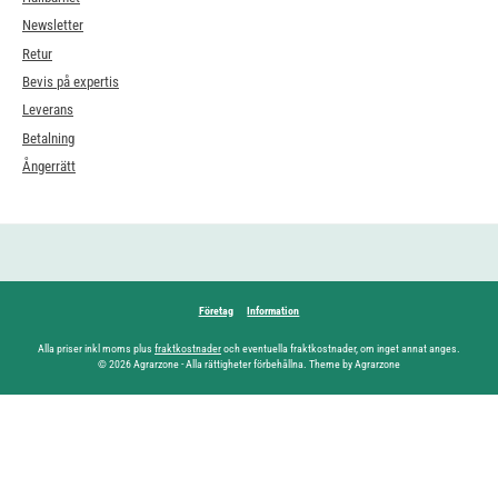
Newsletter
Retur
Bevis på expertis
Leverans
Betalning
Ångerrätt
Företag
Information
Alla priser inkl moms plus
fraktkostnader
och eventuella fraktkostnader, om inget annat anges.
© 2026 Agrarzone - Alla rättigheter förbehållna. Theme by Agrarzone