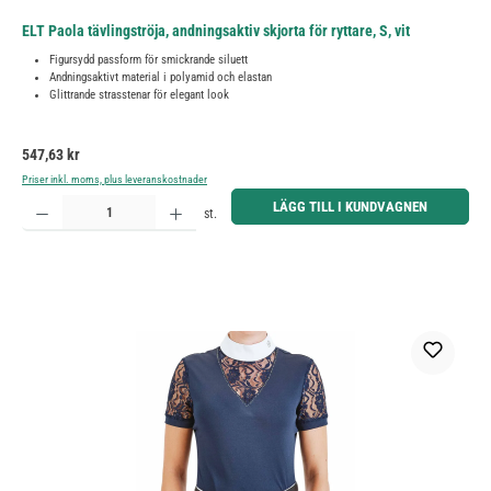
ELT Paola tävlingströja, andningsaktiv skjorta för ryttare, S, vit
Figursydd passform för smickrande siluett
Andningsaktivt material i polyamid och elastan
Glittrande strasstenar för elegant look
Ordinarie pris:
547,63 kr
Priser inkl. moms, plus leveranskostnader
Produktkvantitet: Ange önskat belopp eller använd knapparna för att öka eller minska kvantiteten.
LÄGG TILL I KUNDVAGNEN
st.