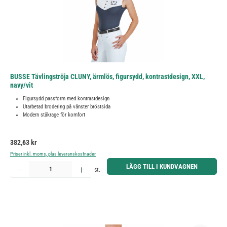
BUSSE Tävlingströja CLUNY, ärmlös, figursydd, kontrastdesign, XXL,
navy/vit
Figursydd passform med kontrastdesign
Utarbetad brodering på vänster bröstsida
Modern ståkrage för komfort
Ordinarie pris:
382,63 kr
Priser inkl. moms, plus leveranskostnader
Produktkvantitet: Ange önskat belopp eller använd knapparna för att öka eller minska kvantiteten.
LÄGG TILL I KUNDVAGNEN
st.