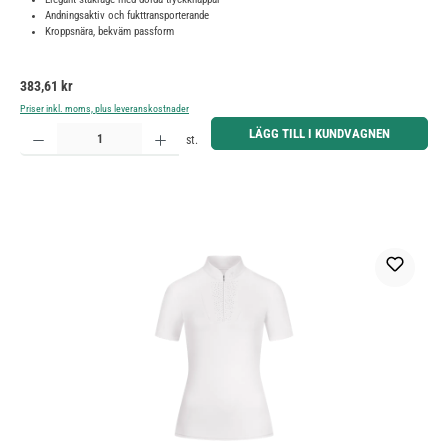
Andningsaktiv och fukttransporterande
Kroppsnära, bekväm passform
Ordinarie pris:
383,61 kr
Priser inkl. moms, plus leveranskostnader
Produktkvantitet: Ange önskat belopp eller använd knapparna för att öka eller minska kvantiteten.
LÄGG TILL I KUNDVAGNEN
st.