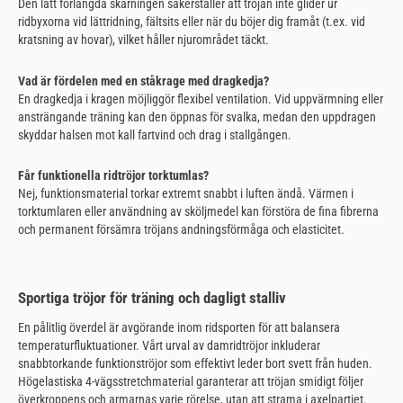
Den lätt förlängda skärningen säkerställer att tröjan inte glider ur
ridbyxorna vid lättridning, fältsits eller när du böjer dig framåt (t.ex. vid
kratsning av hovar), vilket håller njurområdet täckt.
Vad är fördelen med en ståkrage med dragkedja?
En dragkedja i kragen möjliggör flexibel ventilation. Vid uppvärmning eller
ansträngande träning kan den öppnas för svalka, medan den uppdragen
skyddar halsen mot kall fartvind och drag i stallgången.
Får funktionella ridtröjor torktumlas?
Nej, funktionsmaterial torkar extremt snabbt i luften ändå. Värmen i
torktumlaren eller användning av sköljmedel kan förstöra de fina fibrerna
och permanent försämra tröjans andningsförmåga och elasticitet.
Sportiga tröjor för träning och dagligt stalliv
En pålitlig överdel är avgörande inom ridsporten för att balansera
temperaturfluktuationer. Vårt urval av damridtröjor inkluderar
snabbtorkande funktionströjor som effektivt leder bort svett från huden.
Högelastiska 4-vägsstretchmaterial garanterar att tröjan smidigt följer
överkroppens och armarnas varje rörelse, utan att strama i axelpartiet.