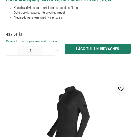
Klassisk tävlingsstil med kontrasterande ståkrage
Dold tryckknappsrad för prydligt intryck
Figursydd passform med 4-way stretch
Ordinarie pris:
427,58 kr
Priser inkl. moms, plus leveranskostnader
Produktkvantitet: Ange önskat belopp eller använd knapparna för att öka eller minska kvantiteten.
LÄGG TILL I KUNDVAGNEN
st.