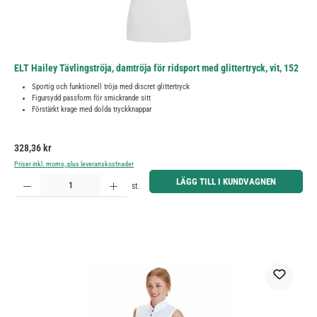
ELT Hailey Tävlingströja, damtröja för ridsport med glittertryck, vit, 152
Sportig och funktionell tröja med discret glittertryck
Figursydd passform för smickrande sitt
Förstärkt krage med dolda tryckknappar
Ordinarie pris:
328,36 kr
Priser inkl. moms, plus leveranskostnader
Produktkvantitet: Ange önskat belopp eller använd knapparna för att öka eller minska kvantiteten.
LÄGG TILL I KUNDVAGNEN
st.