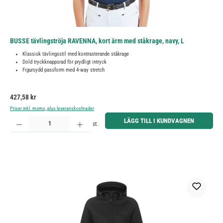
BUSSE tävlingströja RAVENNA, kort ärm med ståkrage, navy, L
Klassisk tävlingsstil med kontrasterande ståkrage
Dold tryckknappsrad för prydligt intryck
Figursydd passform med 4-way stretch
Ordinarie pris:
427,58 kr
Priser inkl. moms, plus leveranskostnader
Produktkvantitet: Ange önskat belopp eller använd knapparna för att öka eller minska kvantiteten.
LÄGG TILL I KUNDVAGNEN
st.