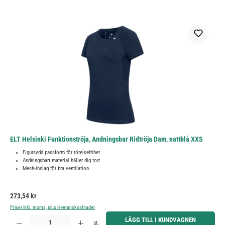
ELT Helsinki Funktionströja, Andningsbar Ridtröja Dam, nattblå XXS
Figursydd passform för rörelsefrihet
Andningsbart material håller dig torr
Mesh-inslag för bra ventilation
Ordinarie pris:
273,54 kr
Priser inkl. moms, plus leveranskostnader
Produktkvantitet: Ange önskat belopp eller använd knapparna för att öka eller minska kvantiteten.
LÄGG TILL I KUNDVAGNEN
st.