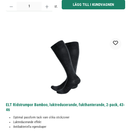
Produktkvantitet: Ange önskat belopp eller använd knapparna för att öka eller minska kvantiteten.
LÄGG TILL I KUNDVAGNEN
st.
ELT Ridstrumpor Bamboo, luktreducerande, fukthanterande, 2-pack, 43-
46
Optimal passform tack vare olika stickzoner
Luktreducerande effekt
Antibakteriella egenskaper