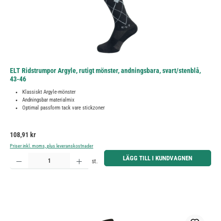
ELT Ridstrumpor Argyle, rutigt mönster, andningsbara, svart/stenblå,
43-46
Klassiskt Argyle-mönster
Andningsbar materialmix
Optimal passform tack vare stickzoner
Ordinarie pris:
108,91 kr
Priser inkl. moms, plus leveranskostnader
Produktkvantitet: Ange önskat belopp eller använd knapparna för att öka eller minska kvantiteten.
LÄGG TILL I KUNDVAGNEN
st.