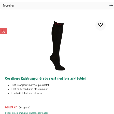
%
Covalliero Ridstrumpor Grado svart med förstärkt fotdel
Tunt, stödjande material på skaftet
Fast midjeband utan att strama åt
Förstärkt fotdel mot skavsår
Försäljningspris:
Ordinarie pris:
60,09 kr
(9% sparat)
Priser inkl. moms, plus leveranskostnader