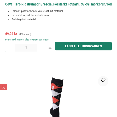
Covalliero Ridstrumpor Brescia, Förstärkt Fotparti, 37-39, mörkbrun/röd
Utmärkt passform tack vare elastiskt material
Förstärkt fotparti för extra komfort
Andningsbart material
Försäljningspris:
Ordinarie pris:
69,94 kr
(6% sparat)
Priser inkl. moms, plus leveranskostnader
Produktkvantitet: Ange önskat belopp eller använd knapparna för att öka eller minska kvantiteten.
LÄGG TILL I KUNDVAGNEN
st.
%