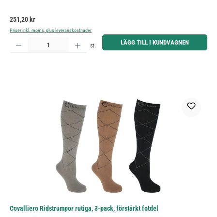
Ordinarie pris:
251,20 kr
Priser inkl. moms, plus leveranskostnader
Produktkvantitet: Ange önskat belopp eller använd knapparna för att öka eller minska kvantiteten.
LÄGG TILL I KUNDVAGNEN
st.
Covalliero Ridstrumpor rutiga, 3-pack, förstärkt fotdel