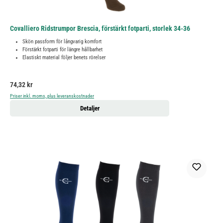
Covalliero Ridstrumpor Brescia, förstärkt fotparti, storlek 34-36
Skön passform för långvarig komfort
Förstärkt fotparti för längre hållbarhet
Elastiskt material följer benets rörelser
Ordinarie pris:
74,32 kr
Priser inkl. moms, plus leveranskostnader
Detaljer