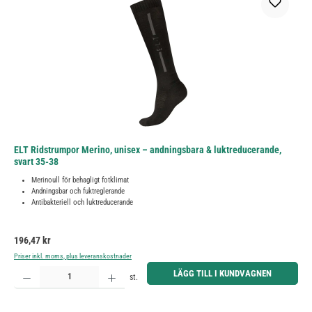
ELT Ridstrumpor Merino, unisex – andningsbara & luktreducerande,
svart 35-38
Merinoull för behagligt fotklimat
Andningsbar och fuktreglerande
Antibakteriell och luktreducerande
Ordinarie pris:
196,47 kr
Priser inkl. moms, plus leveranskostnader
Produktkvantitet: Ange önskat belopp eller använd knapparna för att öka eller minska kvantiteten.
LÄGG TILL I KUNDVAGNEN
st.