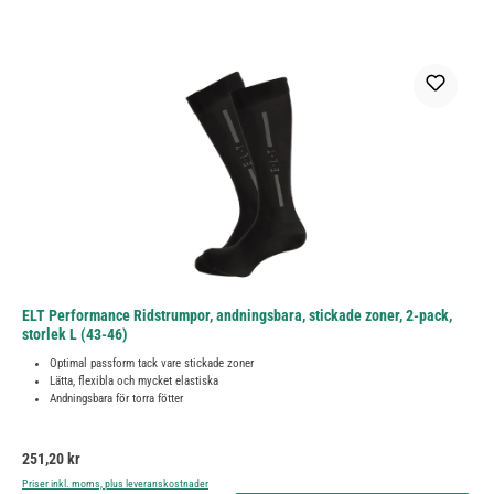
ELT Performance Ridstrumpor, andningsbara, stickade zoner, 2-pack,
storlek L (43-46)
Optimal passform tack vare stickade zoner
Lätta, flexibla och mycket elastiska
Andningsbara för torra fötter
Ordinarie pris:
251,20 kr
Priser inkl. moms, plus leveranskostnader