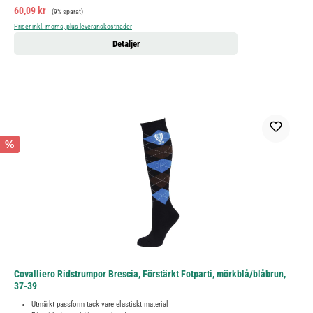
Försäljningspris:
Ordinarie pris:
60,09 kr
(9% sparat)
Priser inkl. moms, plus leveranskostnader
Detaljer
%
Covalliero Ridstrumpor Brescia, Förstärkt Fotparti, mörkblå/blåbrun,
37-39
Utmärkt passform tack vare elastiskt material