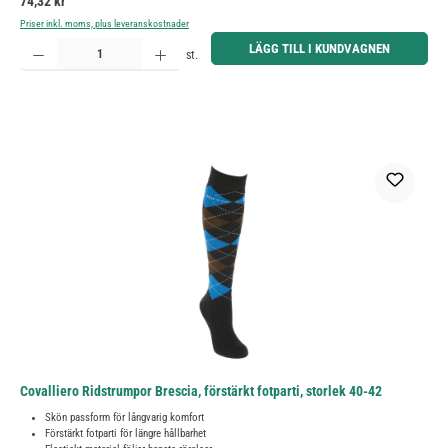
Ordinarie pris:
74,32 kr
Priser inkl. moms, plus leveranskostnader
Produktkvantitet: Ange önskat belopp eller använd knapparna för att öka eller minska kvantiteten.
LÄGG TILL I KUNDVAGNEN
st.
Covalliero Ridstrumpor Brescia, förstärkt fotparti, storlek 40-42
Skön passform för långvarig komfort
Förstärkt fotparti för längre hållbarhet