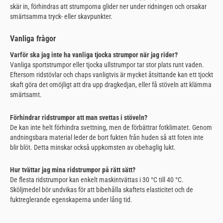
skär in, förhindras att strumporna glider ner under ridningen och orsakar
smärtsamma tryck- eller skavpunkter.
Vanliga frågor
Varför ska jag inte ha vanliga tjocka strumpor när jag rider?
Vanliga sportstrumpor eller tjocka ullstrumpor tar stor plats runt vaden.
Eftersom ridstövlar och chaps vanligtvis är mycket åtsittande kan ett tjockt
skaft göra det omöjligt att dra upp dragkedjan, eller få stöveln att klämma
smärtsamt.
Förhindrar ridstrumpor att man svettas i stöveln?
De kan inte helt förhindra svettning, men de förbättrar fotklimatet. Genom
andningsbara material leder de bort fukten från huden så att foten inte
blir blöt. Detta minskar också uppkomsten av obehaglig lukt.
Hur tvättar jag mina ridstrumpor på rätt sätt?
De flesta ridstrumpor kan enkelt maskintvättas i 30 °C till 40 °C.
Sköljmedel bör undvikas för att bibehålla skaftets elasticitet och de
fuktreglerande egenskaperna under lång tid.