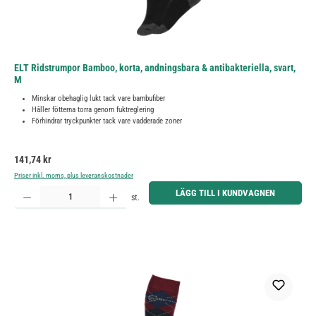
ELT Ridstrumpor Bamboo, korta, andningsbara & antibakteriella, svart,
M
Minskar obehaglig lukt tack vare bambufiber
Håller fötterna torra genom fuktreglering
Förhindrar tryckpunkter tack vare vadderade zoner
Ordinarie pris:
141,74 kr
Priser inkl. moms, plus leveranskostnader
Produktkvantitet: Ange önskat belopp eller använd knapparna för att öka eller minska kvantiteten.
LÄGG TILL I KUNDVAGNEN
st.