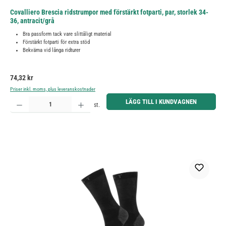
Covalliero Brescia ridstrumpor med förstärkt fotparti, par, storlek 34-
36, antracit/grå
Bra passform tack vare slittåligt material
Förstärkt fotparti för extra stöd
Bekväma vid långa ridturer
Ordinarie pris:
74,32 kr
Priser inkl. moms, plus leveranskostnader
Produktkvantitet: Ange önskat belopp eller använd knapparna för att öka eller minska kvantiteten.
LÄGG TILL I KUNDVAGNEN
st.