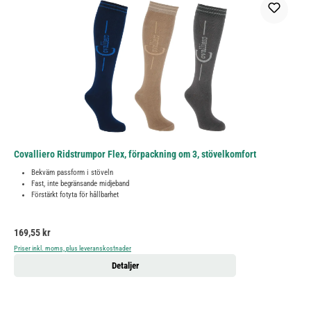
Covalliero Ridstrumpor Flex, förpackning om 3, stövelkomfort
Bekväm passform i stöveln
Fast, inte begränsande midjeband
Förstärkt fotyta för hållbarhet
Ordinarie pris:
169,55 kr
Priser inkl. moms, plus leveranskostnader
Detaljer