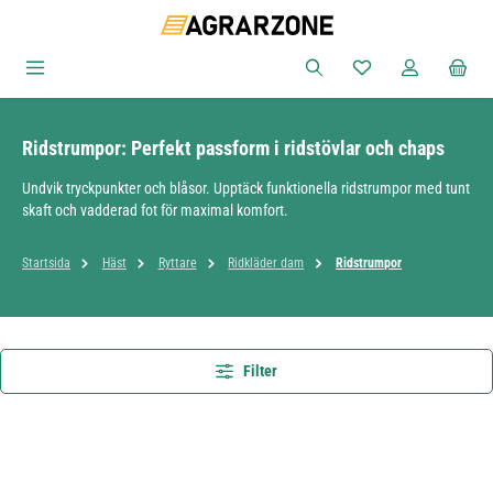
Hoppa till huvudinnehåll
Du har 0 objekt i ön
Ridstrumpor: Perfekt passform i ridstövlar och chaps
Undvik tryckpunkter och blåsor. Upptäck funktionella ridstrumpor med tunt
skaft och vadderad fot för maximal komfort.
Startsida
Häst
Ryttare
Ridkläder dam
Ridstrumpor
Filter