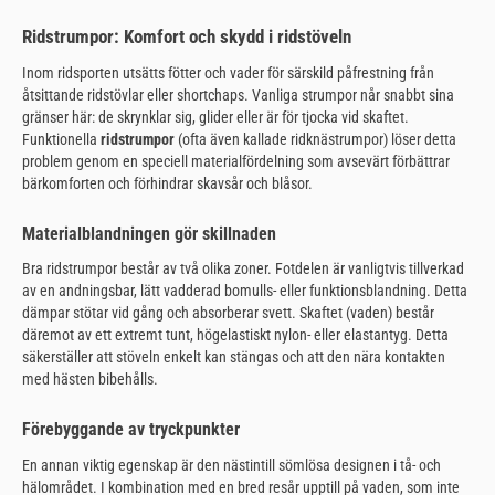
Ridstrumpor: Komfort och skydd i ridstöveln
Inom ridsporten utsätts fötter och vader för särskild påfrestning från
åtsittande ridstövlar eller shortchaps. Vanliga strumpor når snabbt sina
gränser här: de skrynklar sig, glider eller är för tjocka vid skaftet.
Funktionella
ridstrumpor
(ofta även kallade ridknästrumpor) löser detta
problem genom en speciell materialfördelning som avsevärt förbättrar
bärkomforten och förhindrar skavsår och blåsor.
Materialblandningen gör skillnaden
Bra ridstrumpor består av två olika zoner. Fotdelen är vanligtvis tillverkad
av en andningsbar, lätt vadderad bomulls- eller funktionsblandning. Detta
dämpar stötar vid gång och absorberar svett. Skaftet (vaden) består
däremot av ett extremt tunt, högelastiskt nylon- eller elastantyg. Detta
säkerställer att stöveln enkelt kan stängas och att den nära kontakten
med hästen bibehålls.
Förebyggande av tryckpunkter
En annan viktig egenskap är den nästintill sömlösa designen i tå- och
hälområdet. I kombination med en bred resår upptill på vaden, som inte