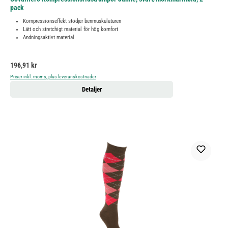
pack
Kompressionseffekt stödjer benmuskulaturen
Lätt och stretchigt material för hög komfort
Andningsaktivt material
Ordinarie pris:
196,91 kr
Priser inkl. moms, plus leveranskostnader
Detaljer