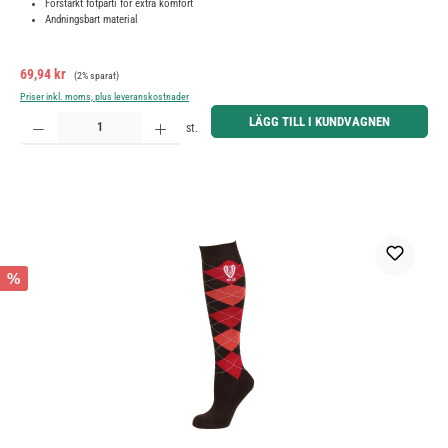
Förstärkt fotparti för extra komfort
Andningsbart material
Försäljningspris:
Ordinarie pris:
69,94 kr
(2% sparat)
Priser inkl. moms, plus leveranskostnader
Produktkvantitet: Ange önskat belopp eller använd knapparna för att öka eller minska kvantiteten.
LÄGG TILL I KUNDVAGNEN
st.
%