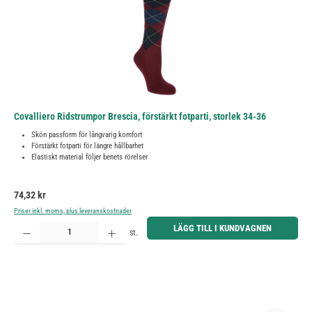
Covalliero Ridstrumpor Brescia, förstärkt fotparti, storlek 34-36
Skön passform för långvarig komfort
Förstärkt fotparti för längre hållbarhet
Elastiskt material följer benets rörelser
Ordinarie pris:
74,32 kr
Priser inkl. moms, plus leveranskostnader
Produktkvantitet: Ange önskat belopp eller använd knapparna för att öka eller minska kvantiteten.
LÄGG TILL I KUNDVAGNEN
st.