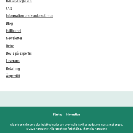
Bästa pris-garanti
FAQ
Information om kundomdömen
Blog
Hållbarhet
Newsletter
Retur
Bevis på expertis
Leverans
Betalning
Ångerrätt
Företag
Information
Alla priser inkl moms plus
fraktkostnader
och eventuella fraktkostnader, om inget annat anges.
© 2026 Agrarzone - Alla rättigheter förbehållna. Theme by Agrarzone