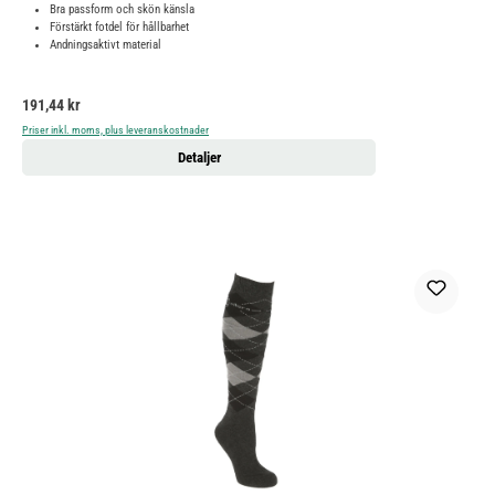
Bra passform och skön känsla
Förstärkt fotdel för hållbarhet
Andningsaktivt material
Ordinarie pris:
191,44 kr
Priser inkl. moms, plus leveranskostnader
Detaljer