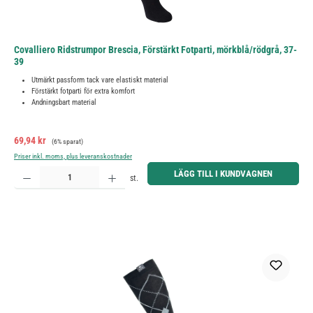
Covalliero Ridstrumpor Brescia, Förstärkt Fotparti, mörkblå/rödgrå, 37-
39
Utmärkt passform tack vare elastiskt material
Förstärkt fotparti för extra komfort
Andningsbart material
Försäljningspris:
Ordinarie pris:
69,94 kr
(6% sparat)
Priser inkl. moms, plus leveranskostnader
Produktkvantitet: Ange önskat belopp eller använd knapparna för att öka eller minska kvantiteten.
LÄGG TILL I KUNDVAGNEN
st.