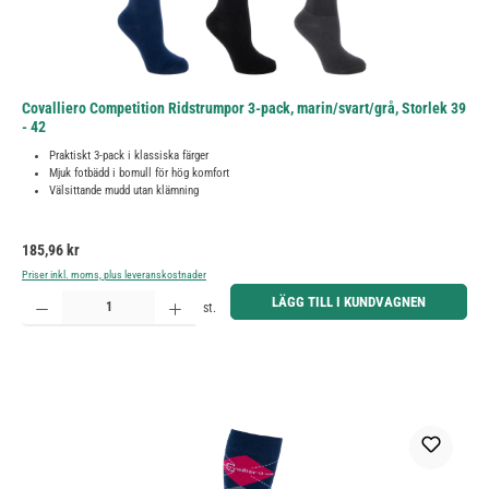
Covalliero Competition Ridstrumpor 3-pack, marin/svart/grå, Storlek 39
- 42
Praktiskt 3-pack i klassiska färger
Mjuk fotbädd i bomull för hög komfort
Välsittande mudd utan klämning
Ordinarie pris:
185,96 kr
Priser inkl. moms, plus leveranskostnader
Produktkvantitet: Ange önskat belopp eller använd knapparna för att öka eller minska kvantiteten.
LÄGG TILL I KUNDVAGNEN
st.