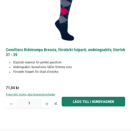
Covalliero Ridstrumpa Brescia, förstärkt fotparti, andningsaktiv, Storlek
37 - 39
Elastiskt material för perfekt passform
Andningsaktiv bomullsmix håller fötterna torra
Förstärkt fotparti för ökad slitstyrka
Ordinarie pris:
71,04 kr
Priser inkl. moms, plus leveranskostnader
Produktkvantitet: Ange önskat belopp eller använd knapparna för att öka eller minska kvantiteten.
LÄGG TILL I KUNDVAGNEN
st.