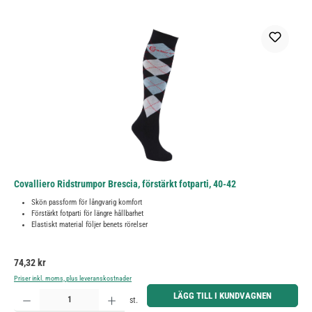
Covalliero Ridstrumpor Brescia, förstärkt fotparti, 40-42
Skön passform för långvarig komfort
Förstärkt fotparti för längre hållbarhet
Elastiskt material följer benets rörelser
Ordinarie pris:
74,32 kr
Priser inkl. moms, plus leveranskostnader
Produktkvantitet: Ange önskat belopp eller använd knapparna för att öka eller minska kvantiteten.
LÄGG TILL I KUNDVAGNEN
st.