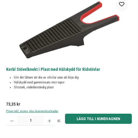
Kerbl Stövelknekt i Plast med Hälskydd för Ridstövlar
Gör det lättare att dra av stövlar utan att böja dig
Hälskydd med gummiinsats mot repor
Slitstark, väderbeständig plast
Ordinarie pris:
73,35 kr
Priser inkl. moms, plus leveranskostnader
Produktkvantitet: Ange önskat belopp eller använd knapparna för att öka eller minska kvantiteten.
LÄGG TILL I KUNDVAGNEN
st.