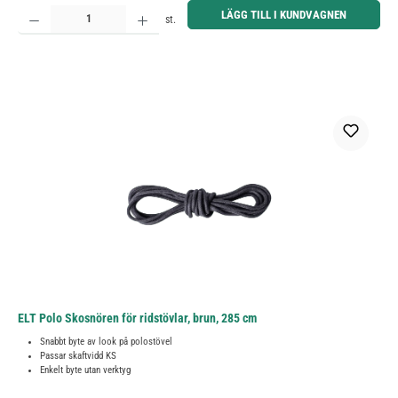
Produktkvantitet: Ange önskat belopp eller använd knapparna för att öka eller minska kvantiteten.
LÄGG TILL I KUNDVAGNEN
st.
ELT Polo Skosnören för ridstövlar, brun, 285 cm
Snabbt byte av look på polostövel
Passar skaftvidd KS
Enkelt byte utan verktyg