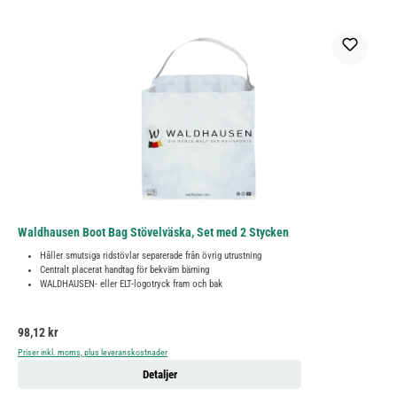
Waldhausen Boot Bag Stövelväska, Set med 2 Stycken
Håller smutsiga ridstövlar separerade från övrig utrustning
Centralt placerat handtag för bekväm bärning
WALDHAUSEN- eller ELT-logotryck fram och bak
Ordinarie pris:
98,12 kr
Priser inkl. moms, plus leveranskostnader
Detaljer