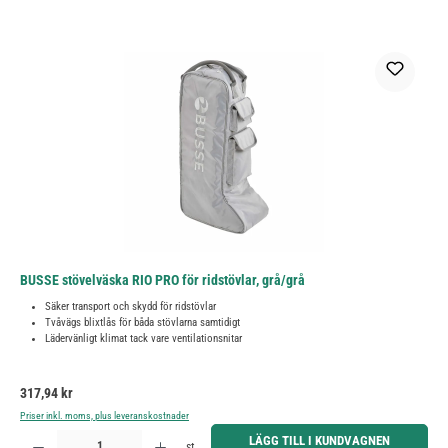
BUSSE stövelväska RIO PRO för ridstövlar, grå/grå
Säker transport och skydd för ridstövlar
Tvåvägs blixtlås för båda stövlarna samtidigt
Lädervänligt klimat tack vare ventilationsnitar
Ordinarie pris:
317,94 kr
Priser inkl. moms, plus leveranskostnader
Produktkvantitet: Ange önskat belopp eller använd knapparna för att öka eller minska kvantiteten.
LÄGG TILL I KUNDVAGNEN
st.