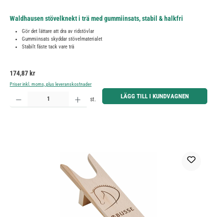
Waldhausen stövelknekt i trä med gummiinsats, stabil & halkfri
Gör det lättare att dra av ridstövlar
Gummiinsats skyddar stövelmaterialet
Stabilt fäste tack vare trä
Ordinarie pris:
174,87 kr
Priser inkl. moms, plus leveranskostnader
Produktkvantitet: Ange önskat belopp eller använd knapparna för att öka eller minska kvantiteten.
LÄGG TILL I KUNDVAGNEN
st.