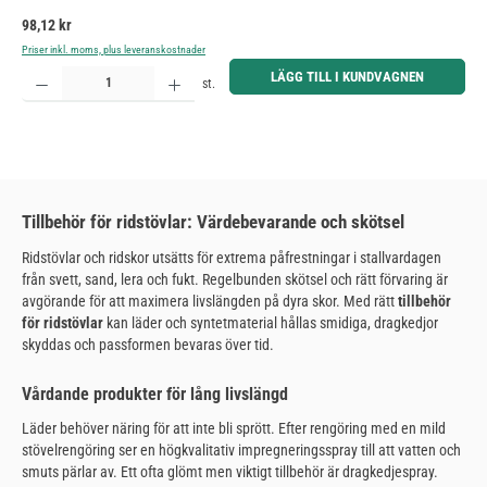
Ordinarie pris:
98,12 kr
Priser inkl. moms, plus leveranskostnader
Produktkvantitet: Ange önskat belopp eller använd knapparna för att öka eller minska kvantiteten.
LÄGG TILL I KUNDVAGNEN
st.
Tillbehör för ridstövlar: Värdebevarande och skötsel
Ridstövlar och ridskor utsätts för extrema påfrestningar i stallvardagen
från svett, sand, lera och fukt. Regelbunden skötsel och rätt förvaring är
avgörande för att maximera livslängden på dyra skor. Med rätt
tillbehör
för ridstövlar
kan läder och syntetmaterial hållas smidiga, dragkedjor
skyddas och passformen bevaras över tid.
Vårdande produkter för lång livslängd
Läder behöver näring för att inte bli sprött. Efter rengöring med en mild
stövelrengöring ser en högkvalitativ impregneringsspray till att vatten och
smuts pärlar av. Ett ofta glömt men viktigt tillbehör är dragkedjespray.