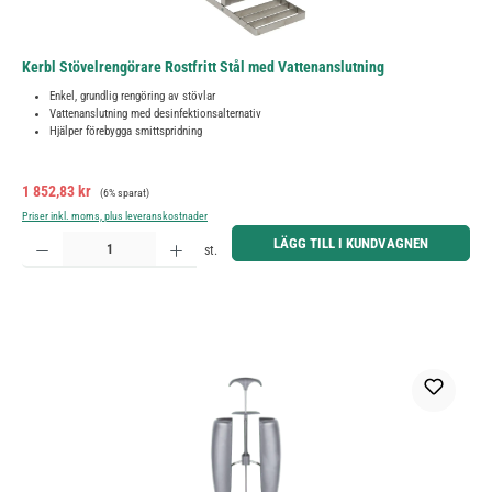
Kerbl Stövelrengörare Rostfritt Stål med Vattenanslutning
Enkel, grundlig rengöring av stövlar
Vattenanslutning med desinfektionsalternativ
Hjälper förebygga smittspridning
Försäljningspris:
Ordinarie pris:
1 852,83 kr
(6% sparat)
Priser inkl. moms, plus leveranskostnader
Produktkvantitet: Ange önskat belopp eller använd knapparna för att öka eller minska kvantiteten.
LÄGG TILL I KUNDVAGNEN
st.