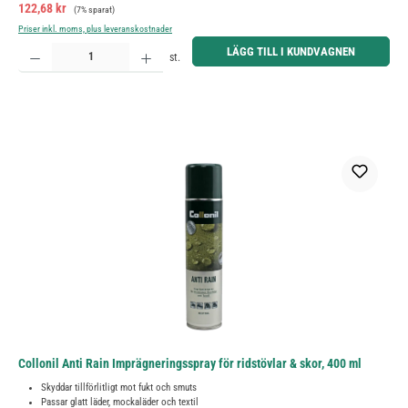
Försäljningspris:
Ordinarie pris:
122,68 kr
(7% sparat)
Priser inkl. moms, plus leveranskostnader
Produktkvantitet: Ange önskat belopp eller använd knapparna för att öka eller minska kvantiteten.
LÄGG TILL I KUNDVAGNEN
st.
Collonil Anti Rain Imprägneringsspray för ridstövlar & skor, 400 ml
Skyddar tillförlitligt mot fukt och smuts
Passar glatt läder, mockaläder och textil