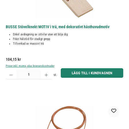
BUSSE Stövelknekt MOTIV i trä, med dekorativt hästhuvudmotiv
Enkel avdragning av stövlar utan att böja dig
Fräst hälstöd för stadigt grepp
Tillverkad av massivt trä
Ordinarie pris:
104,15 kr
Priser inkl. moms, plus leveranskostnader
Produktkvantitet: Ange önskat belopp eller använd knapparna för att öka eller minska kvantiteten.
LÄGG TILL I KUNDVAGNEN
st.