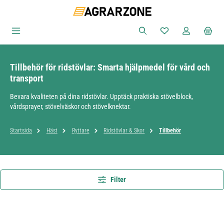
Hoppa till huvudinnehåll
Du har 0 objekt i ön
Tillbehör för ridstövlar: Smarta hjälpmedel för vård och
transport
Bevara kvaliteten på dina ridstövlar. Upptäck praktiska stövelblock,
vårdsprayer, stövelväskor och stövelknektar.
Startsida
Häst
Ryttare
Ridstövlar & Skor
Tillbehör
Filter