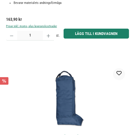
Bevarar materialets andningsförmåga
Ordinarie pris:
163,90 kr
Priser inkl. moms, plus leveranskostnader
Produktkvantitet: Ange önskat belopp eller använd knapparna för att öka eller minska kvantiteten.
LÄGG TILL I KUNDVAGNEN
st.
%