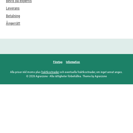
Bevis på expertis
Leverans
Betalning
Ångerrätt
Företag
Information
Alla priser inkl moms plus
fraktkostnader
och eventuella fraktkostnader, om inget annat anges.
© 2026 Agrarzone - Alla rättigheter förbehållna. Theme by Agrarzone