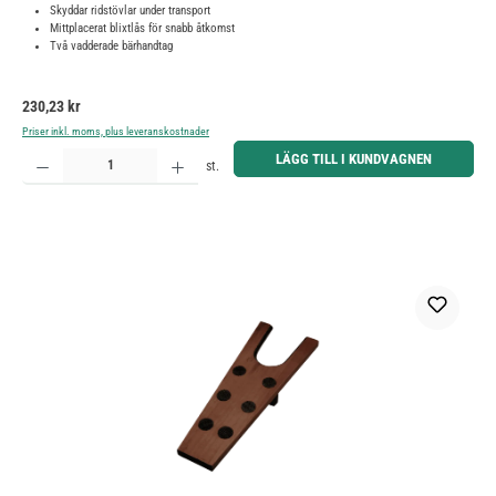
Skyddar ridstövlar under transport
Mittplacerat blixtlås för snabb åtkomst
Två vadderade bärhandtag
Ordinarie pris:
230,23 kr
Priser inkl. moms, plus leveranskostnader
Produktkvantitet: Ange önskat belopp eller använd knapparna för att öka eller minska kvantiteten.
LÄGG TILL I KUNDVAGNEN
st.