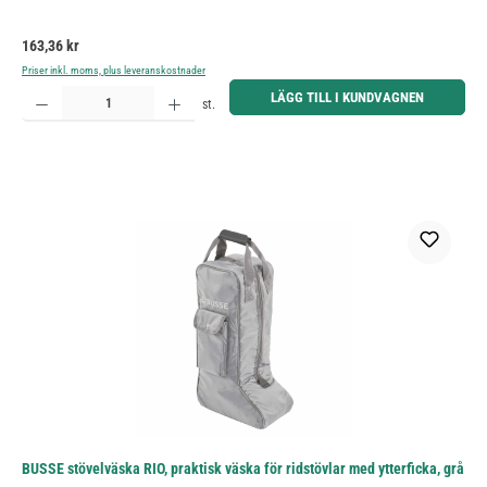
Ordinarie pris:
163,36 kr
Priser inkl. moms, plus leveranskostnader
Produktkvantitet: Ange önskat belopp eller använd knapparna för att öka eller minska kvantiteten.
LÄGG TILL I KUNDVAGNEN
st.
BUSSE stövelväska RIO, praktisk väska för ridstövlar med ytterficka, grå