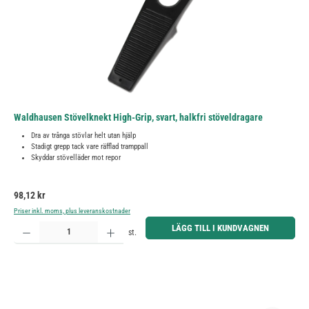
Waldhausen Stövelknekt High-Grip, svart, halkfri stöveldragare
Dra av trånga stövlar helt utan hjälp
Stadigt grepp tack vare räfflad tramppall
Skyddar stövelläder mot repor
Ordinarie pris:
98,12 kr
Priser inkl. moms, plus leveranskostnader
Produktkvantitet: Ange önskat belopp eller använd knapparna för att öka eller minska kvantiteten.
LÄGG TILL I KUNDVAGNEN
st.