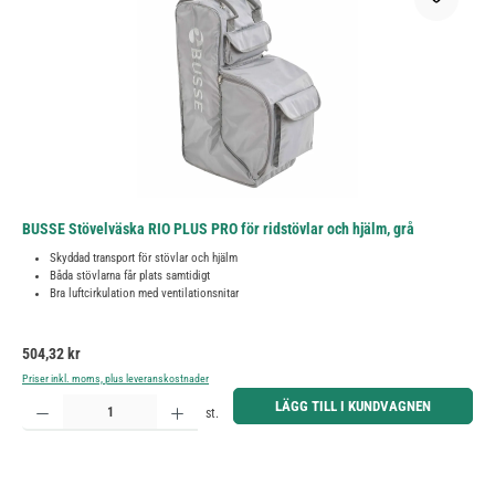
BUSSE Stövelväska RIO PLUS PRO för ridstövlar och hjälm, grå
Skyddad transport för stövlar och hjälm
Båda stövlarna får plats samtidigt
Bra luftcirkulation med ventilationsnitar
Ordinarie pris:
504,32 kr
Priser inkl. moms, plus leveranskostnader
Produktkvantitet: Ange önskat belopp eller använd knapparna för att öka eller minska kvantiteten.
LÄGG TILL I KUNDVAGNEN
st.