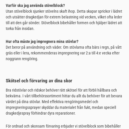
Varför ska jag använda stövelblock?
Utan stövelblock sjunker stövelns skaft ihop. Detta skapar sprickor i lädret
och utsätter dragkedjan för extrem belastning vid vecken, vilket ofta leder
till att den går sönder. Stövelblock bibehåller formen och hjälper lädret att
torka från insidan.
Hur ofta måste jag impregnera mina stövlar?
Det beror på användning och väder. Om stövlarna ofta bärs i regn, på vått
gräs eller i lera, rekommenderas impregnering var 2:a till 4:e vecka efter
noggrann rengöring.
Skötsel och förvaring av dina skor
Bra ridstövlar och ridskor behöver rätt skötsel för att förbli hållbara och
bekväma. I vårt tillbehörssortiment hittar du allt du behöver för att bevara
värdet på dina stövlar. Med effektiva rengöringsmedel och
impregneringssprayer skyddar du materialet från fukt, medan speciell
dragkedjespray förhindrar dyra reparationer.
För ordnad och skonsam förvaring erbjuder vi stövelblock som bibehåller