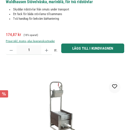
Waldhausen Stövelväska, marinblå, för två ridstövlar
Skyddar ridstövlar från smuts under transport
Ett fack för båda stövlarna tillsammans
Två handtag för bekväm bärhantering
Försäljningspris:
Ordinarie pris:
174,87 kr
(16% sparat)
Priser inkl. moms, plus leveranskostnader
Produktkvantitet: Ange önskat belopp eller använd knapparna för att öka eller minska kvantiteten.
LÄGG TILL I KUNDVAGNEN
st.
%