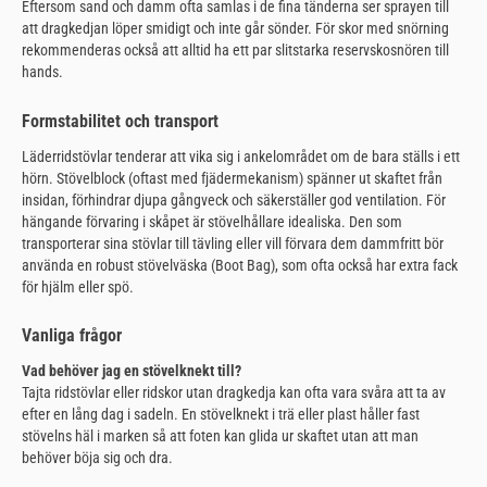
Eftersom sand och damm ofta samlas i de fina tänderna ser sprayen till
att dragkedjan löper smidigt och inte går sönder. För skor med snörning
rekommenderas också att alltid ha ett par slitstarka reservskosnören till
hands.
Formstabilitet och transport
Läderridstövlar tenderar att vika sig i ankelområdet om de bara ställs i ett
hörn. Stövelblock (oftast med fjädermekanism) spänner ut skaftet från
insidan, förhindrar djupa gångveck och säkerställer god ventilation. För
hängande förvaring i skåpet är stövelhållare idealiska. Den som
transporterar sina stövlar till tävling eller vill förvara dem dammfritt bör
använda en robust stövelväska (Boot Bag), som ofta också har extra fack
för hjälm eller spö.
Vanliga frågor
Vad behöver jag en stövelknekt till?
Tajta ridstövlar eller ridskor utan dragkedja kan ofta vara svåra att ta av
efter en lång dag i sadeln. En stövelknekt i trä eller plast håller fast
stövelns häl i marken så att foten kan glida ur skaftet utan att man
behöver böja sig och dra.