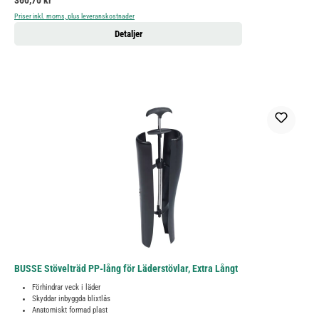
360,70 kr
Priser inkl. moms, plus leveranskostnader
Detaljer
BUSSE Stövelträd PP-lång för Läderstövlar, Extra Långt
Förhindrar veck i läder
Skyddar inbyggda blixtlås
Anatomiskt formad plast