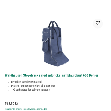
Waldhausen Stövelväska med sidoficka, nattblå, robust 600 Denier
Rivsäkert 600 denier-material
Plats för ett par ridstövlar i alla storlekar
Två bärhandtag för bekväm transport
Ordinarie pris:
328,36 kr
Priser inkl. moms, plus leveranskostnader