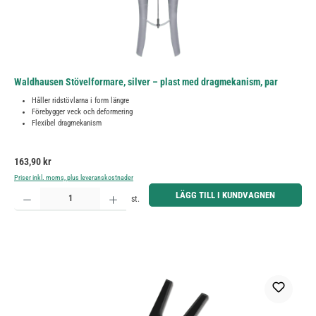
Waldhausen Stövelformare, silver – plast med dragmekanism, par
Håller ridstövlarna i form längre
Förebygger veck och deformering
Flexibel dragmekanism
Ordinarie pris:
163,90 kr
Priser inkl. moms, plus leveranskostnader
Produktkvantitet: Ange önskat belopp eller använd knapparna för att öka eller minska kvantiteten.
LÄGG TILL I KUNDVAGNEN
st.