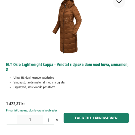
ELT Oslo Lightweight kappa - Vindtät ridjacka dam med huva, cinnamon,
S
Ultralätt, dunliknande vaddering
Vindavstötande material med snygg yta
Figursydd, smickrande passform
Ordinarie pris:
1 422,37 kr
Priser inkl. moms, plus leveranskostnader
Produktkvantitet: Ange önskat belopp eller använd knapparna för att öka eller minska kvantiteten.
LÄGG TILL I KUNDVAGNEN
st.