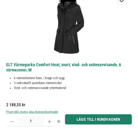
ELT Värmeparka Comfort Heat, svart, vind- och vattenavvisande, 6
värmezoner, M
6 värmeelement fram, i krage och rygg
3 individuellt justerbara värmenivåer
Vind- och vattenavvisande yttermaterial
Ordinarie pris:
2 188,55 kr
Priser inkl. moms, plus leveranskostnader
Produktkvantitet: Ange önskat belopp eller använd knapparna för att öka eller minska kvantiteten.
LÄGG TILL I KUNDVAGNEN
st.