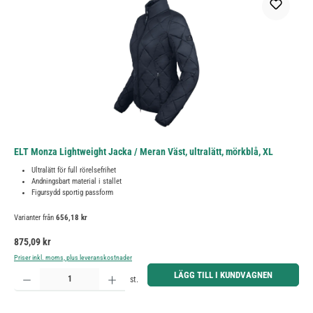
ELT Monza Lightweight Jacka / Meran Väst, ultralätt, mörkblå, XL
Ultralätt för full rörelsefrihet
Andningsbart material i stallet
Figursydd sportig passform
Varianter från
656,18 kr
Ordinarie pris:
875,09 kr
Priser inkl. moms, plus leveranskostnader
Produktkvantitet: Ange önskat belopp eller använd knapparna för att öka eller minska kvantiteten.
LÄGG TILL I KUNDVAGNEN
st.