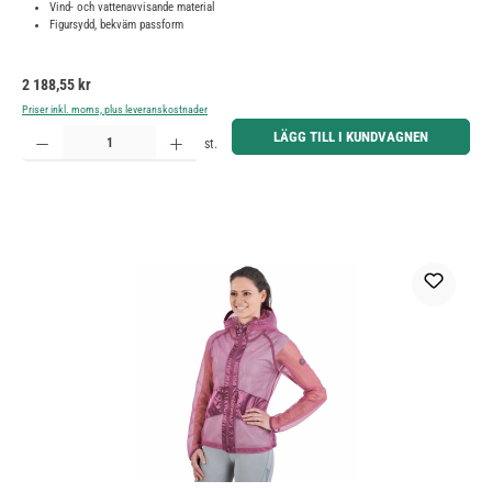
Vind- och vattenavvisande material
Figursydd, bekväm passform
Ordinarie pris:
2 188,55 kr
Priser inkl. moms, plus leveranskostnader
Produktkvantitet: Ange önskat belopp eller använd knapparna för att öka eller minska kvantiteten.
LÄGG TILL I KUNDVAGNEN
st.