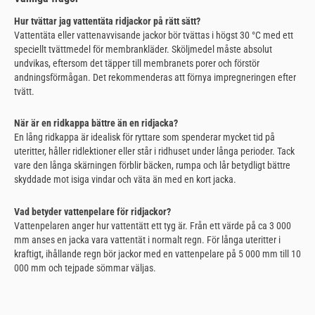
Hur tvättar jag vattentäta ridjackor på rätt sätt?
Vattentäta eller vattenavvisande jackor bör tvättas i högst 30 °C med ett
speciellt tvättmedel för membrankläder. Sköljmedel måste absolut
undvikas, eftersom det täpper till membranets porer och förstör
andningsförmågan. Det rekommenderas att förnya impregneringen efter
tvätt.
När är en ridkappa bättre än en ridjacka?
En lång ridkappa är idealisk för ryttare som spenderar mycket tid på
uteritter, håller ridlektioner eller står i ridhuset under långa perioder. Tack
vare den långa skärningen förblir bäcken, rumpa och lår betydligt bättre
skyddade mot isiga vindar och väta än med en kort jacka.
Vad betyder vattenpelare för ridjackor?
Vattenpelaren anger hur vattentätt ett tyg är. Från ett värde på ca 3 000
mm anses en jacka vara vattentät i normalt regn. För långa uteritter i
kraftigt, ihållande regn bör jackor med en vattenpelare på 5 000 mm till 10
000 mm och tejpade sömmar väljas.