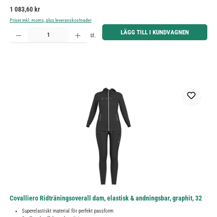
Ordinarie pris:
1 083,60 kr
Priser inkl. moms, plus leveranskostnader
Produktkvantitet: Ange önskat belopp eller använd knapparna för att öka eller minska kvantiteten.
LÄGG TILL I KUNDVAGNEN
st.
Covalliero Ridträningsoverall dam, elastisk & andningsbar, graphit, 32
Superelastiskt material för perfekt passform