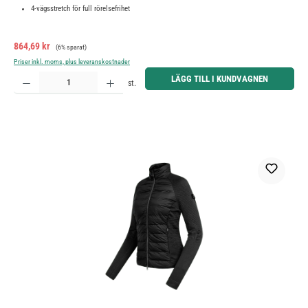
4-vägsstretch för full rörelsefrihet
Försäljningspris:
Ordinarie pris:
864,69 kr
(6% sparat)
Priser inkl. moms, plus leveranskostnader
Produktkvantitet: Ange önskat belopp eller använd knapparna för att öka eller minska kvantiteten.
LÄGG TILL I KUNDVAGNEN
st.