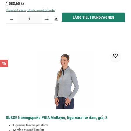
Ordinarie pris:
1 083,60 kr
Priser inkl. moms, plus leveranskostnader
Produktkvantitet: Ange önskat belopp eller använd knapparna för att öka eller minska kvantiteten.
LÄGG TILL I KUNDVAGNEN
st.
%
BUSSE tränings­jacka PRIA Midlayer, figurnära för dam, grå, S
Figurnära, feminin passform
Sömlös stickad komfort