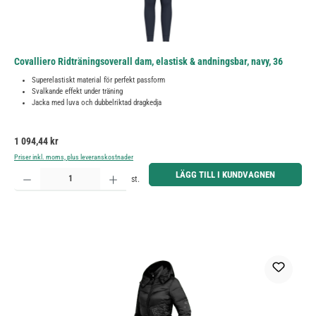
Covalliero Ridträningsoverall dam, elastisk & andningsbar, navy, 36
Superelastiskt material för perfekt passform
Svalkande effekt under träning
Jacka med luva och dubbelriktad dragkedja
Ordinarie pris:
1 094,44 kr
Priser inkl. moms, plus leveranskostnader
Produktkvantitet: Ange önskat belopp eller använd knapparna för att öka eller minska kvantiteten.
LÄGG TILL I KUNDVAGNEN
st.