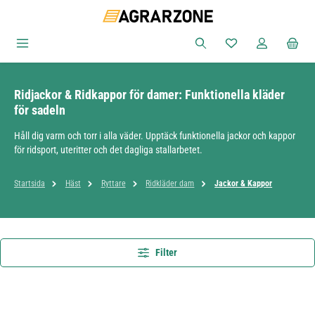
Hoppa till huvudinnehåll
Du har 0 objekt i ön
Ridjackor & Ridkappor för damer: Funktionella kläder
för sadeln
Håll dig varm och torr i alla väder. Upptäck funktionella jackor och kappor
för ridsport, uteritter och det dagliga stallarbetet.
Startsida
Häst
Ryttare
Ridkläder dam
Jackor & Kappor
Filter