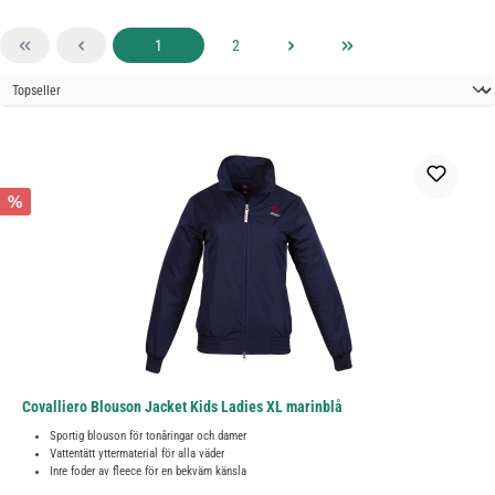
Sida
Sida
1
2
%
Covalliero Blouson Jacket Kids Ladies XL marinblå
Sportig blouson för tonåringar och damer
Vattentätt yttermaterial för alla väder
Inre foder av fleece för en bekväm känsla