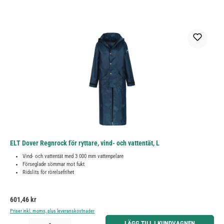
ELT Dover Regnrock för ryttare, vind- och vattentät, L
Vind- och vattentät med 3 000 mm vattenpelare
Förseglade sömmar mot fukt
Ridslits för rörelsefrihet
Ordinarie pris:
601,46 kr
Priser inkl. moms, plus leveranskostnader
Produktkvantitet: Ange önskat belopp eller använd knapparna för att öka eller minska kvantiteten.
LÄGG TILL I KUNDVAGNEN