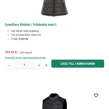
Covalliero Ridväst / fritidsväst svart L
Lätt ridväst med stoppning
Två slitsade fickor med lock
2-vägs dragkedja
Försäljningspris:
Ordinarie pris:
393,93 kr
(20% sparat)
Priser inkl. moms, plus leveranskostnader
Produktkvantitet: Ange önskat belopp eller använd knapparna för att öka eller minska kvantiteten.
LÄGG TILL I KUNDVAGNEN
st.