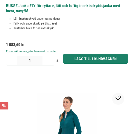
BUSSE Jacka FLY för ryttare, lätt och luftig insektsskyddsjacka med
huva, navy/M
Lätt insektsskydd under varma dagar
Fåll- och sadelskydd på blixtlåset
Justerbar huva för ansiktsskydd
Ordinarie pris:
1 083,60 kr
Priser inkl. moms, plus leveranskostnader
Produktkvantitet: Ange önskat belopp eller använd knapparna för att öka eller minska kvantiteten.
LÄGG TILL I KUNDVAGNEN
st.
%