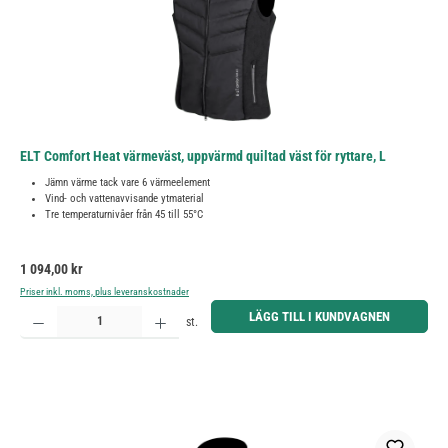
ELT Comfort Heat värmeväst, uppvärmd quiltad väst för ryttare, L
Jämn värme tack vare 6 värmeelement
Vind- och vattenavvisande ytmaterial
Tre temperaturnivåer från 45 till 55°C
Ordinarie pris:
1 094,00 kr
Priser inkl. moms, plus leveranskostnader
Produktkvantitet: Ange önskat belopp eller använd knapparna för att öka eller minska kvantiteten.
LÄGG TILL I KUNDVAGNEN
st.