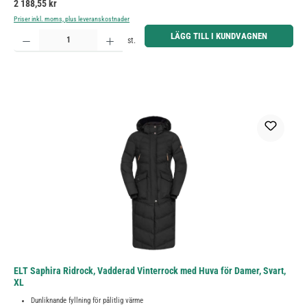
Ordinarie pris:
2 188,55 kr
Priser inkl. moms, plus leveranskostnader
Produktkvantitet: Ange önskat belopp eller använd knapparna för att öka eller minska kvantiteten.
LÄGG TILL I KUNDVAGNEN
st.
ELT Saphira Ridrock, Vadderad Vinterrock med Huva för Damer, Svart,
XL
Dunliknande fyllning för pålitlig värme