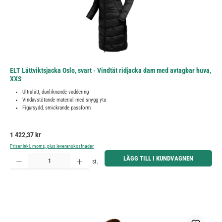
ELT Lättviktsjacka Oslo, svart - Vindtät ridjacka dam med avtagbar huva,
XXS
Ultralätt, dunliknande vaddering
Vindavstötande material med snygg yta
Figursydd, smickrande passform
Ordinarie pris:
1 422,37 kr
Priser inkl. moms, plus leveranskostnader
Produktkvantitet: Ange önskat belopp eller använd knapparna för att öka eller minska kvantiteten.
LÄGG TILL I KUNDVAGNEN
st.