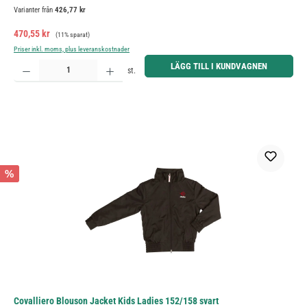
Varianter från
426,77 kr
Försäljningspris:
Ordinarie pris:
470,55 kr
(11% sparat)
Priser inkl. moms, plus leveranskostnader
Produktkvantitet: Ange önskat belopp eller använd knapparna för att öka eller minska kvantiteten.
LÄGG TILL I KUNDVAGNEN
st.
%
Covalliero Blouson Jacket Kids Ladies 152/158 svart