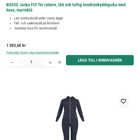
BUSSE Jacka FLY för ryttare, lätt och luftig insektsskyddsjacka med
huva, marinblå
Lätt insektsskydd under varma dagar
Fåll- och sadelskydd på blixtlåset
Justerbar huva för ansiktsskydd
Ordinarie pris:
1 083,60 kr
Priser inkl. moms, plus leveranskostnader
Produktkvantitet: Ange önskat belopp eller använd knapparna för att öka eller minska kvantiteten.
LÄGG TILL I KUNDVAGNEN
st.