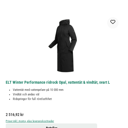
ELT Winter Performance ridrock Opal, vattentät & vindtät, svart L
Vattentät med vattenpelare på 10 000 mm
Vindtät och andas väl
Ridspringor för full rörelsefrihet
Ordinarie pris:
2 516,92 kr
Priser inkl. moms, plus leveranskostnader