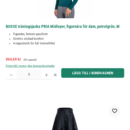
BUSSE träningsjacka PRIA Midlayer, figurnära för dam, petrolgrön, M
Figurnära, feminin passform
Sömlös stickad komfort
4-vägsstretch för full rörelsefrihet
Försäljningspris:
Ordinarie pris:
864,69 kr
(6% sparat)
Priser inkl. moms, plus leveranskostnader
Produktkvantitet: Ange önskat belopp eller använd knapparna för att öka eller minska kvantiteten.
LÄGG TILL I KUNDVAGNEN
st.