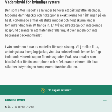
Väderskydd för kvinnliga ryttare
Den som sitter i sadeln i alla väder behöver ett pålitligt yttre klädlager.
Moderna damridjackor och ridkappor är exakt skurna för hållningen på en
häst. Förformade ärmar, elastiska muddar och högt skurna kragar
förhindrar drag från att tränga in. En tvåvägsdragkedja och integrerade
ridsprund garanterar att materialet faller mjukt över sadeln och inte
begränsar bäckenområdet.
I vårt sortiment hittar du modeller för varje säsong. Välj mellan lätta,
andningsbara övergångsjackor, vindtäta softshellmodeller och kraftigt
isolerande vinterridkappor för minusgrader. Praktiska detaljer som
blixtlåsfickor för din smartphone och reflekterande element för ökad
säkerhet i skymningen kompletterar funktionaliteten.
30 dagars returrätt
KUNDSERVICE
Mån. - Fri. 08:00 - 12:00