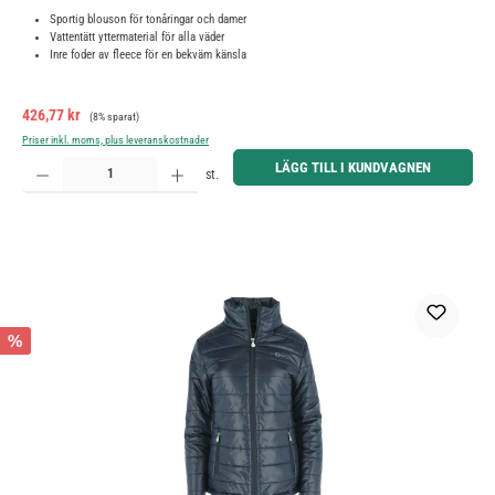
Sportig blouson för tonåringar och damer
Vattentätt yttermaterial för alla väder
Inre foder av fleece för en bekväm känsla
Försäljningspris:
Ordinarie pris:
426,77 kr
(8% sparat)
Priser inkl. moms, plus leveranskostnader
Produktkvantitet: Ange önskat belopp eller använd knapparna för att öka eller minska kvantiteten.
LÄGG TILL I KUNDVAGNEN
st.
%