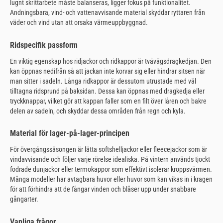
lugnt skrittarbete måste balanseras, ligger fokus på funktionalitet.
Andningsbara, vind- och vattenavvisande material skyddar ryttaren från
väder och vind utan att orsaka värmeuppbyggnad.
Ridspecifik passform
En viktig egenskap hos ridjackor och ridkappor är tvåvägsdragkedjan. Den
kan öppnas nedifrån så att jackan inte korvar sig eller hindrar sitsen när
man sitter i sadeln. Långa ridkappor är dessutom utrustade med väl
tilltagna ridsprund på baksidan. Dessa kan öppnas med dragkedja eller
tryckknappar, vilket gör att kappan faller som en filt över låren och bakre
delen av sadeln, och skyddar dessa områden från regn och kyla.
Material för lager-på-lager-principen
För övergångssäsongen är lätta softshelljackor eller fleecejackor som är
vindavvisande och följer varje rörelse idealiska. På vintern används tjockt
fodrade dunjackor eller termokappor som effektivt isolerar kroppsvärmen.
Många modeller har avtagbara huvor eller huvor som kan vikas in i kragen
för att förhindra att de fångar vinden och blåser upp under snabbare
gångarter.
Vanliga frågor