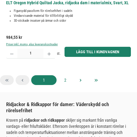
ELT Oregon Hybrid Quiltad Jacka, ridjacka dam i materialmix, Svart, XL
Figursydd passform för rörelsefrihet i sadeln
Vindavvisande material för tillförlitligt skydd
3D-stickade insatser på ärmar och sidor
Ordinarie pris:
984,55 kr
Priser inkl. moms, plus leveranskostnader
Produktkvantitet: Ange önskat belopp eller använd knapparna för att öka eller minska kvantiteten.
LÄGG TILL I KUNDVAGNEN
st.
Sida
Sida
1
2
Ridjackor & Ridkappor för damer: Väderskydd och
rörelsefrihet
Kraven på
ridjackor och ridkappor
skiljer sig markant från vanliga
vardags- eller friluftskläder. Eftersom överkroppen är i konstant rörelse i
sadeln och temperaturfluktuationer mellan ansträngande träning och