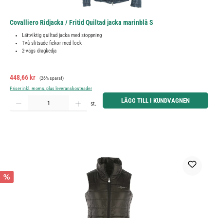
Covalliero Ridjacka / Fritid Quiltad jacka marinblå S
Lättviktig quiltad jacka med stoppning
Två slitsade fickor med lock
2-vägs dragkedja
Försäljningspris:
Ordinarie pris:
448,66 kr
(26% sparat)
Priser inkl. moms, plus leveranskostnader
Produktkvantitet: Ange önskat belopp eller använd knapparna för att öka eller minska kvantiteten.
LÄGG TILL I KUNDVAGNEN
st.
%