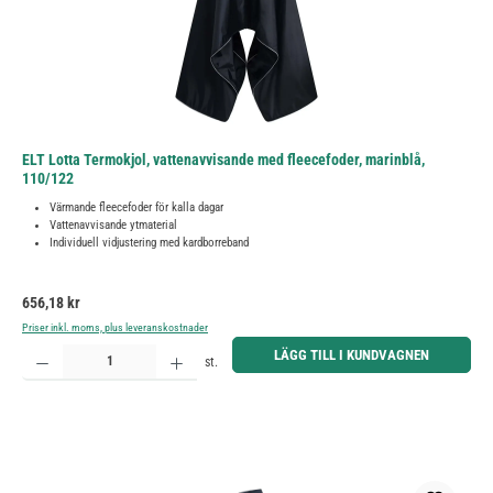
ELT Lotta Termokjol, vattenavvisande med fleecefoder, marinblå,
110/122
Värmande fleecefoder för kalla dagar
Vattenavvisande ytmaterial
Individuell vidjustering med kardborreband
Ordinarie pris:
656,18 kr
Priser inkl. moms, plus leveranskostnader
Produktkvantitet: Ange önskat belopp eller använd knapparna för att öka eller minska kvantiteten.
LÄGG TILL I KUNDVAGNEN
st.