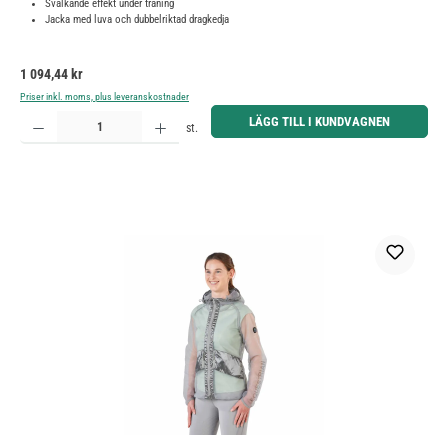
Svalkande effekt under träning
Jacka med luva och dubbelriktad dragkedja
Ordinarie pris:
1 094,44 kr
Priser inkl. moms, plus leveranskostnader
Produktkvantitet: Ange önskat belopp eller använd knapparna för att öka eller minska kvantiteten.
LÄGG TILL I KUNDVAGNEN
st.