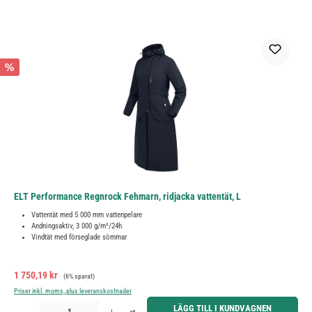
%
ELT Performance Regnrock Fehmarn, ridjacka vattentät, L
Vattentät med 5 000 mm vattenpelare
Andningsaktiv, 3 000 g/m²/24h
Vindtät med förseglade sömmar
Försäljningspris:
Ordinarie pris:
1 750,19 kr
(6% sparat)
Priser inkl. moms, plus leveranskostnader
Produktkvantitet: Ange önskat belopp eller använd knapparna för att öka eller minska kvantiteten.
LÄGG TILL I KUNDVAGNEN