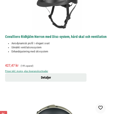
Covalliero Ridhjälm Nerron med Disc-system, hård skal och ventilation
Aerodynamisk profil i elegant svart
Utmärkt ventilationssystem
Enhandsjustering med skivsystem
Försäljningspris:
Ordinarie pris:
427,47 kr
(14% sparat)
Priser inkl. moms, plus leveranskostnader
Detaljer