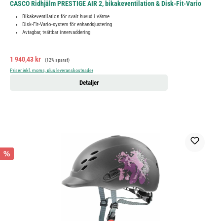
CASCO Ridhjälm PRESTIGE AIR 2, bikakeventilation & Disk-Fit-Vario
Bikakeventilation för svalt huvud i värme
Disk-Fit-Vario-system för enhandsjustering
Avtagbar, tvättbar innervaddering
Försäljningspris:
Ordinarie pris:
1 940,43 kr
(12% sparat)
Priser inkl. moms, plus leveranskostnader
Detaljer
%