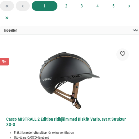
Sida
Sida
Sida
Sida
Sida
1
2
3
4
5
%
Casco MISTRALL 2 Edition ridhjälm med Diskfit Vario, svart Struktur
XS-S
Fläktliknande luftutsläpp för extra ventilation
Utbytbara CASCO-färgband