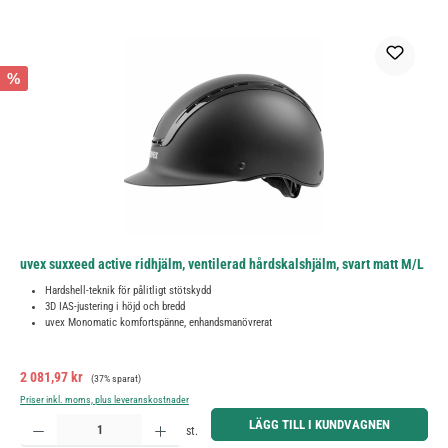
%
uvex suxxeed active ridhjälm, ventilerad hårdskalshjälm, svart matt M/L
Hardshell-teknik för pålitligt stötskydd
3D IAS-justering i höjd och bredd
uvex Monomatic komfortspänne, enhandsmanövrerat
Försäljningspris:
Ordinarie pris:
2 081,97 kr
(37% sparat)
Priser inkl. moms, plus leveranskostnader
Produktkvantitet: Ange önskat belopp eller använd knapparna för att öka eller minska kvantiteten.
LÄGG TILL I KUNDVAGNEN
st.