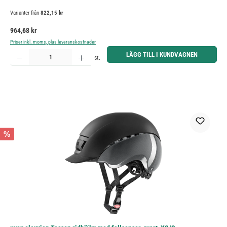
Varianter från
822,15 kr
Ordinarie pris:
964,68 kr
Priser inkl. moms, plus leveranskostnader
Produktkvantitet: Ange önskat belopp eller använd knapparna för att öka eller minska kvantiteten.
LÄGG TILL I KUNDVAGNEN
st.
%