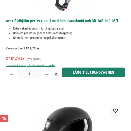
uvex Ridhjälm perfexxion II med hästsvanskudd och 3D-IAS, blå, M/L
Extra säkerhet genom förlängt bakre skal
Bekväm passform genom hästsvansutklippning
Bättre klimat genom honungskaksstruktur
Varianter från
1 862,70 kr
Försäljningspris:
Ordinarie pris:
2 181,74 kr
(24% sparat)
Priser inkl. moms, plus leveranskostnader
Produktkvantitet: Ange önskat belopp eller använd knapparna för att öka eller minska kvantiteten.
LÄGG TILL I KUNDVAGNEN
st.
%