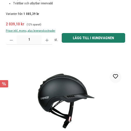
Tvättbar och utbytbar innervadd
Varianter från
1 085,39 kr
Försäljningspris:
Ordinarie pris:
2 039,10 kr
(12% sparat)
Priser inkl. moms, plus leveranskostnader
Produktkvantitet: Ange önskat belopp eller använd knapparna för att öka eller minska kvantiteten.
LÄGG TILL I KUNDVAGNEN
st.
%