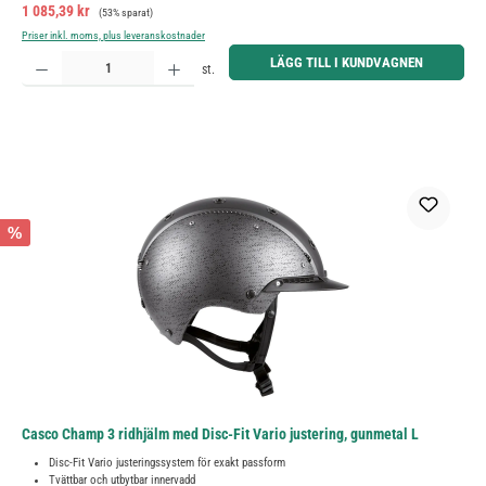
Försäljningspris:
Ordinarie pris:
1 085,39 kr
(53% sparat)
Priser inkl. moms, plus leveranskostnader
Produktkvantitet: Ange önskat belopp eller använd knapparna för att öka eller minska kvantiteten.
LÄGG TILL I KUNDVAGNEN
st.
%
Casco Champ 3 ridhjälm med Disc-Fit Vario justering, gunmetal L
Disc-Fit Vario justeringssystem för exakt passform
Tvättbar och utbytbar innervadd