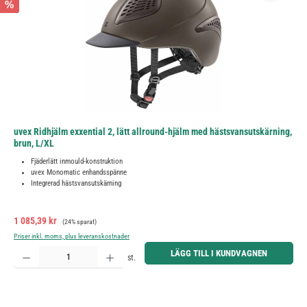
%
uvex Ridhjälm exxential 2, lätt allround-hjälm med hästsvansutskärning,
brun, L/XL
Fjäderlätt inmould-konstruktion
uvex Monomatic enhandsspänne
Integrerad hästsvansutskärning
Försäljningspris:
Ordinarie pris:
1 085,39 kr
(24% sparat)
Priser inkl. moms, plus leveranskostnader
Produktkvantitet: Ange önskat belopp eller använd knapparna för att öka eller minska kvantiteten.
LÄGG TILL I KUNDVAGNEN
st.