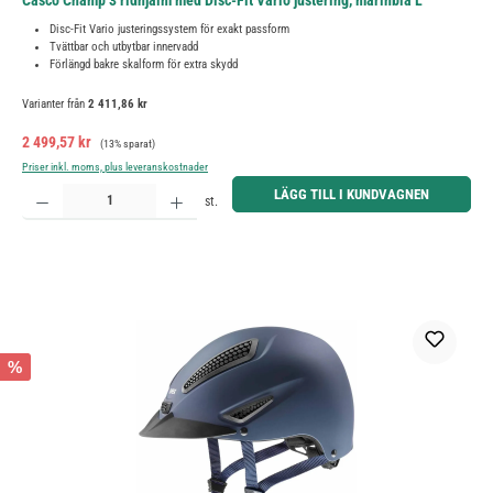
Casco Champ 3 ridhjälm med Disc-Fit Vario justering, marinblå L
Disc-Fit Vario justeringssystem för exakt passform
Tvättbar och utbytbar innervadd
Förlängd bakre skalform för extra skydd
Varianter från
2 411,86 kr
Försäljningspris:
Ordinarie pris:
2 499,57 kr
(13% sparat)
Priser inkl. moms, plus leveranskostnader
Produktkvantitet: Ange önskat belopp eller använd knapparna för att öka eller minska kvantiteten.
LÄGG TILL I KUNDVAGNEN
st.
%