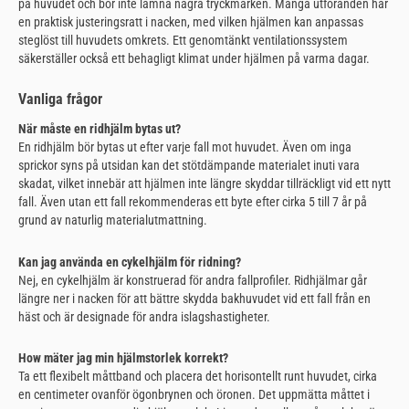
på huvudet och bör inte lämna några tryckmärken. Många utföranden har
en praktisk justeringsratt i nacken, med vilken hjälmen kan anpassas
steglöst till huvudets omkrets. Ett genomtänkt ventilationssystem
säkerställer också ett behagligt klimat under hjälmen på varma dagar.
Vanliga frågor
När måste en ridhjälm bytas ut?
En ridhjälm bör bytas ut efter varje fall mot huvudet. Även om inga
sprickor syns på utsidan kan det stötdämpande materialet inuti vara
skadat, vilket innebär att hjälmen inte längre skyddar tillräckligt vid ett nytt
fall. Även utan ett fall rekommenderas ett byte efter cirka 5 till 7 år på
grund av naturlig materialutmattning.
Kan jag använda en cykelhjälm för ridning?
Nej, en cykelhjälm är konstruerad för andra fallprofiler. Ridhjälmar går
längre ner i nacken för att bättre skydda bakhuvudet vid ett fall från en
häst och är designade för andra islagshastigheter.
How mäter jag min hjälmstorlek korrekt?
Ta ett flexibelt måttband och placera det horisontellt runt huvudet, cirka
en centimeter ovanför ögonbrynen och öronen. Det uppmätta måttet i