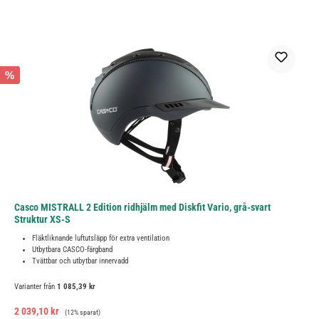
%
Casco MISTRALL 2 Edition ridhjälm med Diskfit Vario, grå-svart
Struktur XS-S
Fläktliknande luftutsläpp för extra ventilation
Utbytbara CASCO-färgband
Tvättbar och utbytbar innervadd
Varianter från
1 085,39 kr
Försäljningspris:
Ordinarie pris:
2 039,10 kr
(12% sparat)