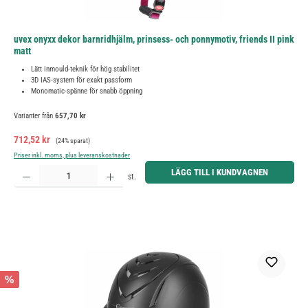
uvex onyxx dekor barnridhjälm, prinsess- och ponnymotiv, friends II pink
matt
Lätt inmould-teknik för hög stabilitet
3D IAS-system för exakt passform
Monomatic-spänne för snabb öppning
Varianter från
657,70 kr
Försäljningspris:
Ordinarie pris:
712,52 kr
(24% sparat)
Priser inkl. moms, plus leveranskostnader
Produktkvantitet: Ange önskat belopp eller använd knapparna för att öka eller minska kvantiteten.
LÄGG TILL I KUNDVAGNEN
st.
%