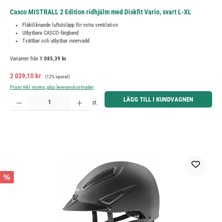
Casco MISTRALL 2 Edition ridhjälm med Diskfit Vario, svart L-XL
Fläktliknande luftutsläpp för extra ventilation
Utbytbara CASCO-färgband
Tvättbar och utbytbar innervadd
Varianter från
1 085,39 kr
Försäljningspris:
Ordinarie pris:
2 039,10 kr
(12% sparat)
Priser inkl. moms, plus leveranskostnader
Produktkvantitet: Ange önskat belopp eller använd knapparna för att öka eller minska kvantiteten.
LÄGG TILL I KUNDVAGNEN
st.
%