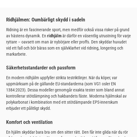
Ridhjälmen: Oumbärligt skydd i sadeln
Ridning är en fascinerande sport, men medför också vissa risker på grund
av hästens dynamik. En
ridhjälm
är därför en väsentlig utrustning för varje
ryttare – oavsett om man är nybörjare eller proffs. Den skyddar huvudet
vid ett fall och bör bäras som en självklarhet vid ridning, longering och
markarbete.
Säkerhetsstandarder och passform
En modern ridhjälm uppfyller strikta testriktlinjer. När du köper, var
uppmärksam på de gällande EU-standarderna (som VG1 osler EN
1384:2023). Dessa modeller genomgår exakta tester som bland annat
kontrollerar stötdämpning och hakbandets fäste. Moderna hjälmskal av
polykarbonat i kombination med ett stötdämpande EPS-innerskum
erbjuder ett pålitligt skydd.
Komfort och ventilation
En hjälm skyddar bara bra om den sitter rätt. Den får inte glida när du rör