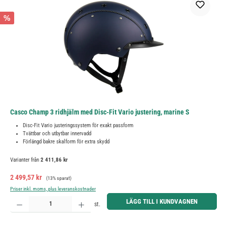
%
Casco Champ 3 ridhjälm med Disc-Fit Vario justering, marine S
Disc-Fit Vario justeringssystem för exakt passform
Tvättbar och utbytbar innervadd
Förlängd bakre skalform för extra skydd
Varianter från
2 411,86 kr
Försäljningspris:
Ordinarie pris:
2 499,57 kr
(13% sparat)
Priser inkl. moms, plus leveranskostnader
Produktkvantitet: Ange önskat belopp eller använd knapparna för att öka eller minska kvantiteten.
LÄGG TILL I KUNDVAGNEN
st.