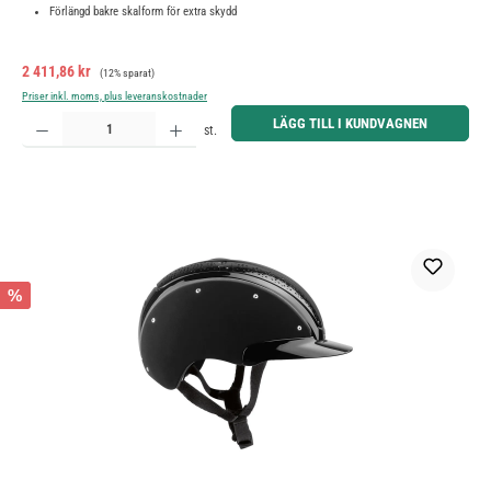
Förlängd bakre skalform för extra skydd
Försäljningspris:
Ordinarie pris:
2 411,86 kr
(12% sparat)
Priser inkl. moms, plus leveranskostnader
Produktkvantitet: Ange önskat belopp eller använd knapparna för att öka eller minska kvantiteten.
LÄGG TILL I KUNDVAGNEN
st.
%