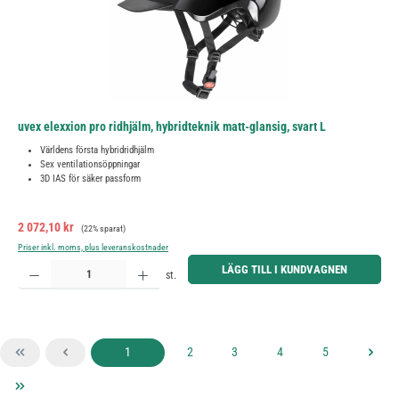
uvex elexxion pro ridhjälm, hybridteknik matt-glansig, svart L
Världens första hybridridhjälm
Sex ventilationsöppningar
3D IAS för säker passform
Försäljningspris:
Ordinarie pris:
2 072,10 kr
(22% sparat)
Priser inkl. moms, plus leveranskostnader
Produktkvantitet: Ange önskat belopp eller använd knapparna för att öka eller minska kvantiteten.
LÄGG TILL I KUNDVAGNEN
st.
Sida
Sida
Sida
Sida
Sida
1
2
3
4
5