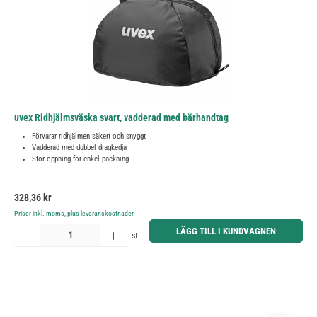
uvex Ridhjälmsväska svart, vadderad med bärhandtag
Förvarar ridhjälmen säkert och snyggt
Vadderad med dubbel dragkedja
Stor öppning för enkel packning
Ordinarie pris:
328,36 kr
Priser inkl. moms, plus leveranskostnader
Produktkvantitet: Ange önskat belopp eller använd knapparna för att öka eller minska kvantiteten.
LÄGG TILL I KUNDVAGNEN
st.