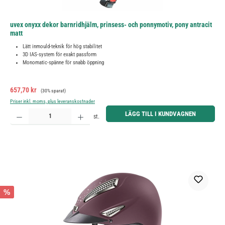
uvex onyxx dekor barnridhjälm, prinsess- och ponnymotiv, pony antracit
matt
Lätt inmould-teknik för hög stabilitet
3D IAS-system för exakt passform
Monomatic-spänne för snabb öppning
Försäljningspris:
Ordinarie pris:
657,70 kr
(30% sparat)
Priser inkl. moms, plus leveranskostnader
Produktkvantitet: Ange önskat belopp eller använd knapparna för att öka eller minska kvantiteten.
LÄGG TILL I KUNDVAGNEN
st.
%