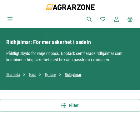
Hoppa till huvudinnehåll
Du har 0 objekt i ön
Ridhjälmar: För mer säkerhet i sadeln
Pålitligt skydd för varje ridpass. Upptäck certifierade ridhjälmar som
kombinerar hög säkerhet med bekväm passform i vardagen.
Startsida
Häst
Ryttare
Ridhjälmar
Filter