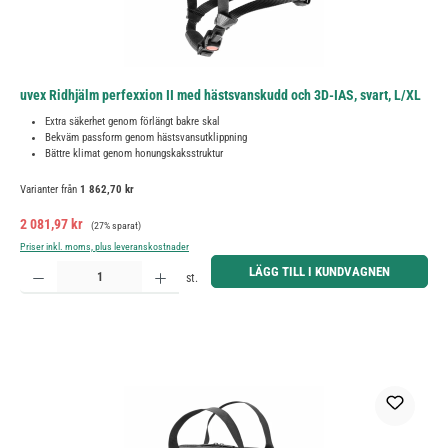
uvex Ridhjälm perfexxion II med hästsvanskudd och 3D-IAS, svart, L/XL
Extra säkerhet genom förlängt bakre skal
Bekväm passform genom hästsvansutklippning
Bättre klimat genom honungskaksstruktur
Varianter från
1 862,70 kr
Försäljningspris:
Ordinarie pris:
2 081,97 kr
(27% sparat)
Priser inkl. moms, plus leveranskostnader
Produktkvantitet: Ange önskat belopp eller använd knapparna för att öka eller minska kvantiteten.
LÄGG TILL I KUNDVAGNEN
st.