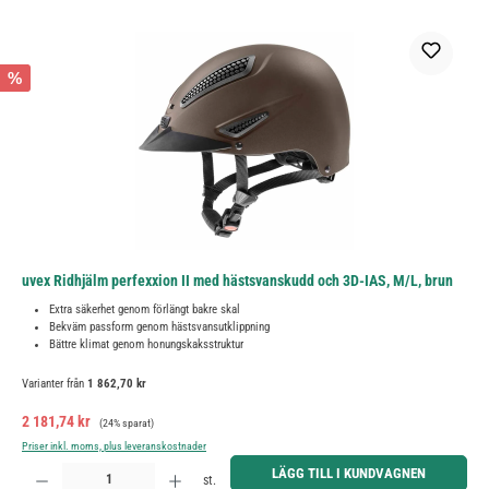
%
uvex Ridhjälm perfexxion II med hästsvanskudd och 3D-IAS, M/L, brun
Extra säkerhet genom förlängt bakre skal
Bekväm passform genom hästsvansutklippning
Bättre klimat genom honungskaksstruktur
Varianter från
1 862,70 kr
Försäljningspris:
Ordinarie pris:
2 181,74 kr
(24% sparat)
Priser inkl. moms, plus leveranskostnader
Produktkvantitet: Ange önskat belopp eller använd knapparna för att öka eller minska kvantiteten.
LÄGG TILL I KUNDVAGNEN
st.