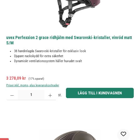
uvex Perfexxion 2 grace ridhjälm med Swarovski-kristaller, vinröd matt
S/M
38 handinlagda Swarovski-kristaller för exklusiv look
Djupare nackskydd för extra säkerhet
Dynamiskt ventilationssystem håller huvudet svalt
Försäljningspris:
Ordinarie pris:
3 278,09 kr
(17% sparat)
Priser inkl. moms, plus leveranskostnader
Produktkvantitet: Ange önskat belopp eller använd knapparna för att öka eller minska kvantiteten.
LÄGG TILL I KUNDVAGNEN
st.