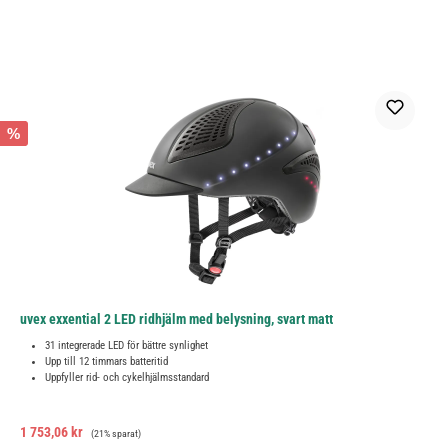
%
uvex exxential 2 LED ridhjälm med belysning, svart matt
31 integrerade LED för bättre synlighet
Upp till 12 timmars batteritid
Uppfyller rid- och cykelhjälmsstandard
Försäljningspris:
Ordinarie pris:
1 753,06 kr
(21% sparat)