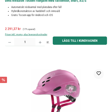
uvex elexxion Tocsen ridhjälm med fallsensor, svart, XS/S
Automatiskt nödsamtal med platsdata efter fall
Hybridkonstruktion av hardshell och inmould
Gratis Tocsen-app för Android och iOS
Försäljningspris:
Ordinarie pris:
2 291,37 kr
(17% sparat)
Priser inkl. moms, plus leveranskostnader
Produktkvantitet: Ange önskat belopp eller använd knapparna för att öka eller minska kvantiteten.
LÄGG TILL I KUNDVAGNEN
st.
%