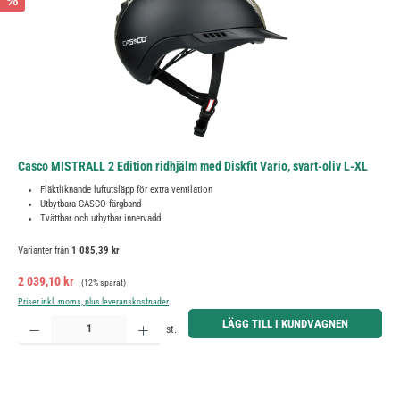
%
Casco MISTRALL 2 Edition ridhjälm med Diskfit Vario, svart-oliv L-XL
Fläktliknande luftutsläpp för extra ventilation
Utbytbara CASCO-färgband
Tvättbar och utbytbar innervadd
Varianter från
1 085,39 kr
Försäljningspris:
Ordinarie pris:
2 039,10 kr
(12% sparat)
Priser inkl. moms, plus leveranskostnader
Produktkvantitet: Ange önskat belopp eller använd knapparna för att öka eller minska kvantiteten.
LÄGG TILL I KUNDVAGNEN
st.