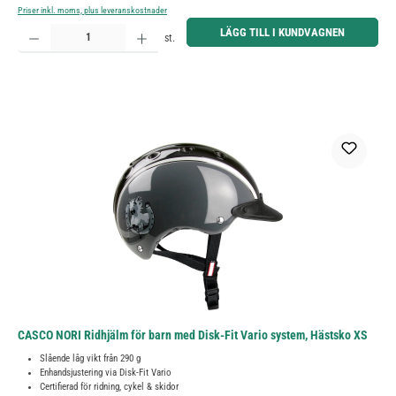
Priser inkl. moms, plus leveranskostnader
Produktkvantitet: Ange önskat belopp eller använd knapparna för att öka eller minska kvantiteten.
LÄGG TILL I KUNDVAGNEN
st.
CASCO NORI Ridhjälm för barn med Disk-Fit Vario system, Hästsko XS
Slående låg vikt från 290 g
Enhandsjustering via Disk-Fit Vario
Certifierad för ridning, cykel & skidor