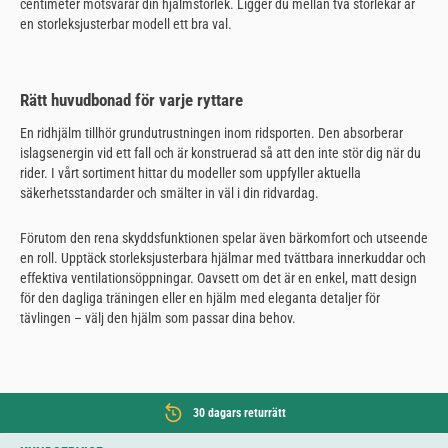
centimeter motsvarar din hjälmstorlek. Ligger du mellan två storlekar är
en storleksjusterbar modell ett bra val.
Rätt huvudbonad för varje ryttare
En ridhjälm tillhör grundutrustningen inom ridsporten. Den absorberar
islagsenergin vid ett fall och är konstruerad så att den inte stör dig när du
rider. I vårt sortiment hittar du modeller som uppfyller aktuella
säkerhetsstandarder och smälter in väl i din ridvardag.
Förutom den rena skyddsfunktionen spelar även bärkomfort och utseende
en roll. Upptäck storleksjusterbara hjälmar med tvättbara innerkuddar och
effektiva ventilationsöppningar. Oavsett om det är en enkel, matt design
för den dagliga träningen eller en hjälm med eleganta detaljer för
tävlingen – välj den hjälm som passar dina behov.
30 dagars returrätt