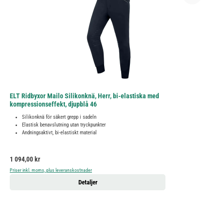
ELT Ridbyxor Mailo Silikonknä, Herr, bi-elastiska med
kompressionseffekt, djupblå 46
Silikonknä för säkert grepp i sadeln
Elastisk benavslutning utan tryckpunkter
Andningsaktivt, bi-elastiskt material
Ordinarie pris:
1 094,00 kr
Priser inkl. moms, plus leveranskostnader
Detaljer