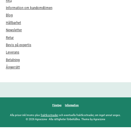
FAQ
Information om kundomdömen
Blog
Hållbarhet
Newsletter
Retur
Bevis på expertis
Leverans
Betalning
Ångerrätt
Företag
Information
Alla priser inkl moms plus
fraktkostnader
och eventuella fraktkostnader, om inget annat anges.
© 2026 Agrarzone - Alla rättigheter förbehållna. Theme by Agrarzone