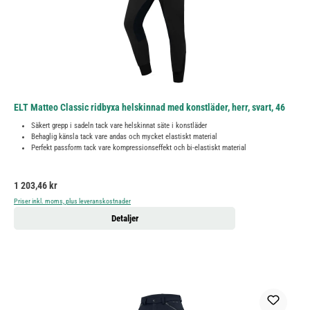
ELT Matteo Classic ridbyxa helskinnad med konstläder, herr, svart, 46
Säkert grepp i sadeln tack vare helskinnat säte i konstläder
Behaglig känsla tack vare andas och mycket elastiskt material
Perfekt passform tack vare kompressionseffekt och bi-elastiskt material
Ordinarie pris:
1 203,46 kr
Priser inkl. moms, plus leveranskostnader
Detaljer