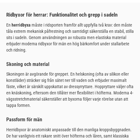
Ridbyxor för herrar: Funktionalitet och grepp i sadeln
En
herridbyxa
måste i ridsporten framför allt uppfylla två krav: den måste
tåla extrem mekanisk påfrestning och samtidigt säkerställa en stabil, stilla
sits i sadeln. Genom användningen av robusta men elastiska material
erbjuder moderna ridbyxor för män en hög bärkomfort under stallarbete
och ridning.
Skoning och material
Skoningen är avgörande för greppet. En helskoning (ofta av silikon eller
konstläder) sträcker sig från sätet ner till vaden och erbjuder maximalt
fäste, vilket är särskilt uppskattat av dressyrryttare. Hoppryttare väljer ofta
en knäskoning, eftersom den tillåter mer flexibilitet i höfterna. Moderna 4-
vägsstretchmaterial säkerställer att byxorna följer varje rörelse utan att
tappa formen.
Passform för män
Herridbyxor är anatomiskt anpassade till den manliga kroppsbyggnaden.
De har vanligtvis ett rakare snitt över höfterna och låren, samt klassiska