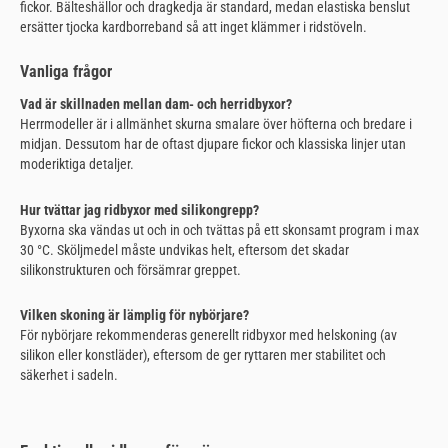
fickor. Bälteshällor och dragkedja är standard, medan elastiska benslut
ersätter tjocka kardborreband så att inget klämmer i ridstöveln.
Vanliga frågor
Vad är skillnaden mellan dam- och herridbyxor?
Herrmodeller är i allmänhet skurna smalare över höfterna och bredare i
midjan. Dessutom har de oftast djupare fickor och klassiska linjer utan
moderiktiga detaljer.
Hur tvättar jag ridbyxor med silikongrepp?
Byxorna ska vändas ut och in och tvättas på ett skonsamt program i max
30 °C. Sköljmedel måste undvikas helt, eftersom det skadar
silikonstrukturen och försämrar greppet.
Vilken skoning är lämplig för nybörjare?
För nybörjare rekommenderas generellt ridbyxor med helskoning (av
silikon eller konstläder), eftersom de ger ryttaren mer stabilitet och
säkerhet i sadeln.