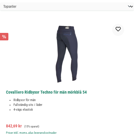
%
Covalliero Ridbyxor Techno för män mörkblå 54
Ridbyxor för män
Fullständig sits i läder
4-vägs elastisk
Försäljningspris:
Ordinarie pris:
842,69 kr
(15% sparat)
Priser inkl. moms, plus leveranskostnader