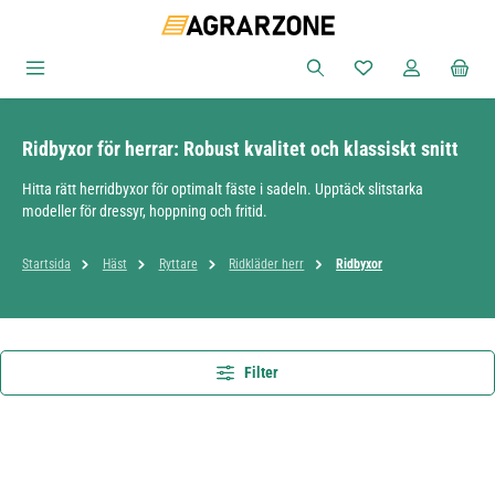
Hoppa till huvudinnehåll
Du har 0 objekt i ön
Ridbyxor för herrar: Robust kvalitet och klassiskt snitt
Hitta rätt herridbyxor för optimalt fäste i sadeln. Upptäck slitstarka
modeller för dressyr, hoppning och fritid.
Startsida
Häst
Ryttare
Ridkläder herr
Ridbyxor
Filter