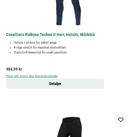
Covalliero Ridbyxa Techno II Herr, Helsits, Mörkblå
Helsits i silikon för säkert grepp
4-vägs stretch för maximal rörelsefrihet
ElastoSoft-benavslut för exakt passform
Ordinarie pris:
984,99 kr
Priser inkl. moms, plus leveranskostnader
Detaljer