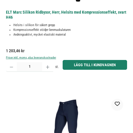
ELT Marc Silikon Ridbyxor, Herr, Helsits med Kompressionseffekt, svart
H46
Helsits i silikon för säkert grepp
Kompressionseffekt stödjer benmuskulaturen
Andningsaktivt, mycket elastiskt material
Ordinarie pris:
1 203,46 kr
Priser inkl. moms, plus leveranskostnader
Produktkvantitet: Ange önskat belopp eller använd knapparna för att öka eller minska kvantiteten.
LÄGG TILL I KUNDVAGNEN
st.