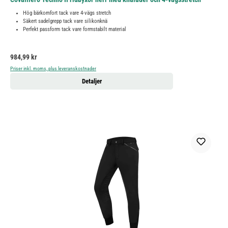
Hög bärkomfort tack vare 4-vägs stretch
Säkert sadelgrepp tack vare silikonknä
Perfekt passform tack vare formstabilt material
Ordinarie pris:
984,99 kr
Priser inkl. moms, plus leveranskostnader
Detaljer