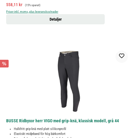
Försäljningspris:
Ordinarie pris:
558,11 kr
(15% sparat)
Priser inkl. moms, plus leveranskostnader
Detaljer
%
BUSSE Ridbyxor herr VIGO med grip-knä, klassisk modell, grå 44
Halkfritt grip-knä med platt silikonprofil
Elastiskt midjeband för hög bärkomfort