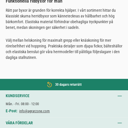
Funktionella ridbyxor för män
Rätt par byxor är grunden för korrekta hjälper. I vårt sortiment hittar du
klassiskt skurna herridbyxor som kännetecknas av hållbarhet och hög
bärkomfort. Elastiska material förhindrar obehagliga tryckpunkter på
benet, medan skoningen ger säkerhet i sadeln.
Välj mellan helskoning för maximalt grepp eller knäskoning för mer
rörelsefrihet vid hoppning. Praktiska detaljer som djupa fickor, bälteshällor
och elastiska benslut gör våra herrmodeller till pålitliga följeslagare i den
dagliga stallrutinen.
30 dagars returrätt
KUNDSERVICE
Mån. - Fri. 08:00 - 12:00
E-Post:
info@agrarzone.com
VÅRA FÖRDELAR