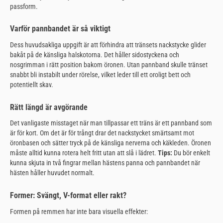
passform.
Varför pannbandet är så viktigt
Dess huvudsakliga uppgift är att förhindra att tränsets nackstycke glider
bakåt på de känsliga halskotorna. Det håller sidostyckena och
nosgrimman i rätt position bakom öronen. Utan pannband skulle tränset
snabbt bli instabilt under rörelse, vilket leder till ett oroligt bett och
potentiellt skav.
Rätt längd är avgörande
Det vanligaste misstaget när man tillpassar ett träns är ett pannband som
är för kort. Om det är för trångt drar det nackstycket smärtsamt mot
öronbasen och sätter tryck på de känsliga nerverna och käkleden. Öronen
måste alltid kunna rotera helt fritt utan att slå i lädret.
Tips:
Du bör enkelt
kunna skjuta in två fingrar mellan hästens panna och pannbandet när
hästen håller huvudet normalt.
Former: Svängt, V-format eller rakt?
Formen på remmen har inte bara visuella effekter: