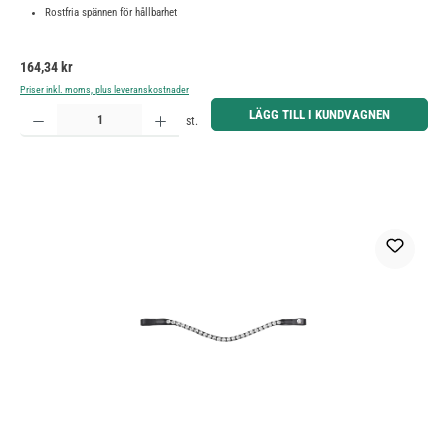
Rostfria spännen för hållbarhet
Ordinarie pris:
164,34 kr
Priser inkl. moms, plus leveranskostnader
Produktkvantitet: Ange önskat belopp eller använd knapparna för att öka eller minska kvantiteten.
LÄGG TILL I KUNDVAGNEN
st.