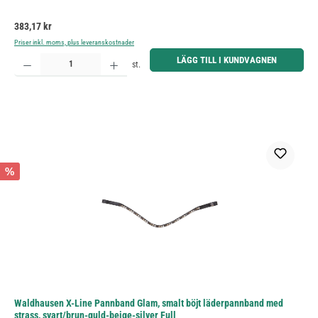
Ordinarie pris:
383,17 kr
Priser inkl. moms, plus leveranskostnader
Produktkvantitet: Ange önskat belopp eller använd knapparna för att öka eller minska kvantiteten.
LÄGG TILL I KUNDVAGNEN
st.
%
Waldhausen X-Line Pannband Glam, smalt böjt läderpannband med
strass, svart/brun-guld-beige-silver Full