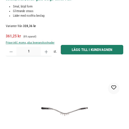
Smal, böjd form
Glittrande strass
Läder med rostfria beslag
Varianter från
328,36 kr
Försäljningspris:
Ordinarie pris:
361,25 kr
(6% sparat)
Priser inkl. moms, plus leveranskostnader
Produktkvantitet: Ange önskat belopp eller använd knapparna för att öka eller minska kvantiteten.
LÄGG TILL I KUNDVAGNEN
st.