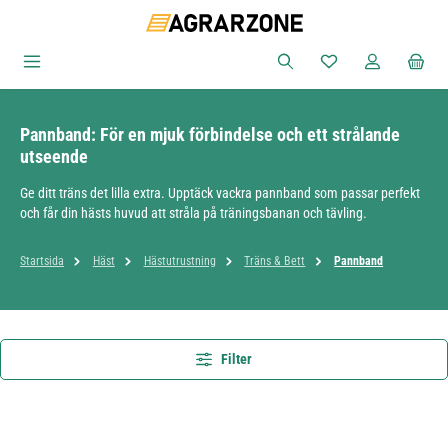
Hoppa till huvudinnehåll
Du har 0 objekt i ön
Pannband: För en mjuk förbindelse och ett strålande
utseende
Ge ditt träns det lilla extra. Upptäck vackra pannband som passar perfekt
och får din hästs huvud att stråla på träningsbanan och tävling.
Startsida
Häst
Hästutrustning
Träns & Bett
Pannband
Filter