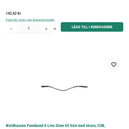
Ordinarie pris:
142,42 kr
Priser inkl. moms, plus leveranskostnader
Produktkvantitet: Ange önskat belopp eller använd knapparna för att öka eller minska kvantiteten.
LÄGG TILL I KUNDVAGNEN
st.
Waldhausen Pannband X-Line Glam till häst med strass, COB,