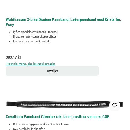
Waldhausen X-Line Diadem Pannband, Läderpannband med Kristaller,
Pony
Lyfter omedelbart trensens utseende
Droppformade stenar skapar glitter
Fint läder för hållbar komfort
Ordinarie pris:
383,17 kr
Priser inkl. moms, plus leveranskostnader
Detaljer
Covalliero Pannband Clincher rak, läder, rostfria spännen, COB
Rakt ersättningspannband för Clincher-tränsar
Kvalitetsläder för komfort