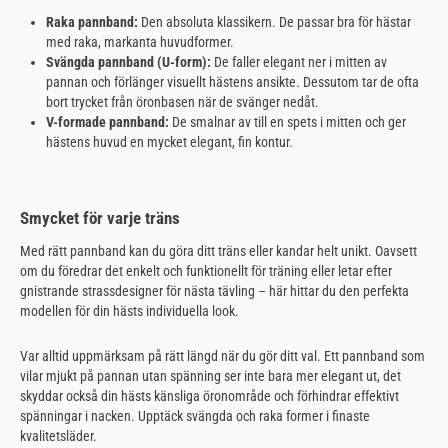
Raka pannband:
Den absoluta klassikern. De passar bra för hästar
med raka, markanta huvudformer.
Svängda pannband (U-form):
De faller elegant ner i mitten av
pannan och förlänger visuellt hästens ansikte. Dessutom tar de ofta
bort trycket från öronbasen när de svänger nedåt.
V-formade pannband:
De smalnar av till en spets i mitten och ger
hästens huvud en mycket elegant, fin kontur.
Smycket för varje träns
Med rätt pannband kan du göra ditt träns eller kandar helt unikt. Oavsett
om du föredrar det enkelt och funktionellt för träning eller letar efter
gnistrande strassdesigner för nästa tävling – här hittar du den perfekta
modellen för din hästs individuella look.
Var alltid uppmärksam på rätt längd när du gör ditt val. Ett pannband som
vilar mjukt på pannan utan spänning ser inte bara mer elegant ut, det
skyddar också din hästs känsliga öronområde och förhindrar effektivt
spänningar i nacken. Upptäck svängda och raka former i finaste
kvalitetsläder.