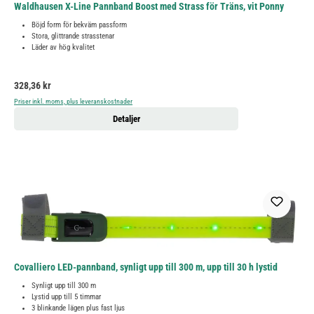
Waldhausen X-Line Pannband Boost med Strass för Träns, vit Ponny
Böjd form för bekväm passform
Stora, glittrande strasstenar
Läder av hög kvalitet
Ordinarie pris:
328,36 kr
Priser inkl. moms, plus leveranskostnader
Detaljer
Covalliero LED-pannband, synligt upp till 300 m, upp till 30 h lystid
Synligt upp till 300 m
Lystid upp till 5 timmar
3 blinkande lägen plus fast ljus