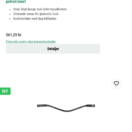
petrol/svart
Smal, böjd design som lyfter huvudformen
Glittrande stenar för glamorös look
Kvalitetsläder med lång hållbarhet
Ordinarie pris:
361,25 kr
Priser inkl. moms, plus leveranskostnader
Detaljer
NY