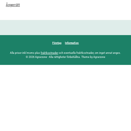
Ångerrätt
Företag
Information
Alla priser inkl moms plus
fraktkostnader
och eventuella fraktkostnader, om inget annat anges.
© 2026 Agrarzone - Alla rättigheter förbehållna. Theme by Agrarzone