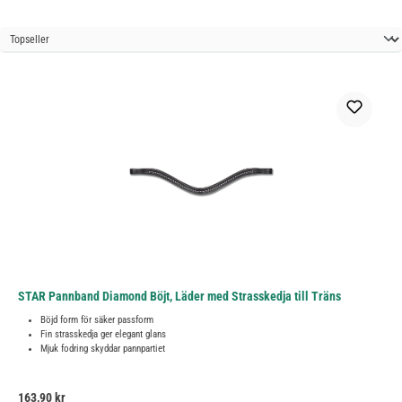
STAR Pannband Diamond Böjt, Läder med Strasskedja till Träns
Böjd form för säker passform
Fin strasskedja ger elegant glans
Mjuk fodring skyddar pannpartiet
Ordinarie pris:
163,90 kr