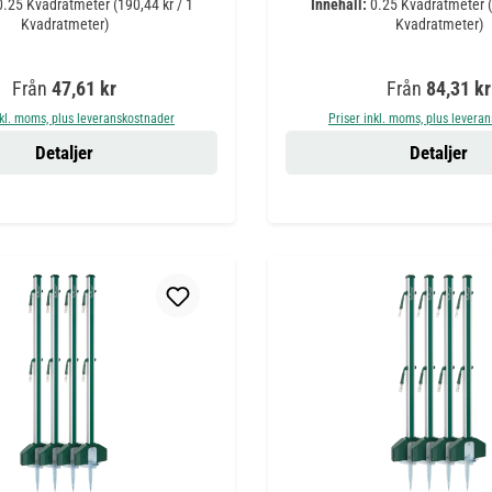
0.25 Kvadratmeter
(190,44 kr / 1
Innehåll:
0.25 Kvadratmeter
Kvadratmeter)
Kvadratmeter)
Ordinarie pris:
Ordinarie pris
Från
47,61 kr
Från
84,31 kr
nkl. moms, plus leveranskostnader
Priser inkl. moms, plus levera
Detaljer
Detaljer