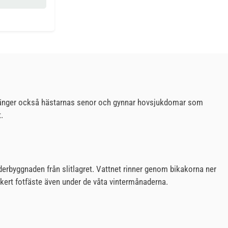
nstränger också hästarnas senor och gynnar hovsjukdomar som
.
erbyggnaden från slitlagret. Vattnet rinner genom bikakorna ner
äkert fotfäste även under de våta vintermånaderna.