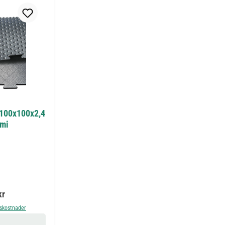
100x100x2,4
mmi
kr
nskostnader