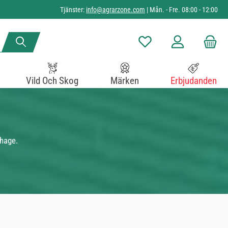
Tjänster:
info@agrarzone.com
| Mån. - Fre. 08:00 - 12:00
Du har 0 objekt i önskelista
Vild Och Skog
Märken
Erbjudanden
thage.