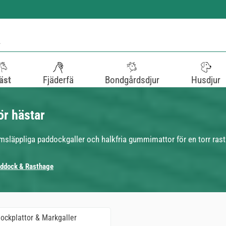
äst
Fjäderfä
Bondgårdsdjur
Husdjur
ör hästar
omsläppliga paddockgaller och halkfria gummimattor för en torr ras
ddock & Rasthage
ockplattor & Markgaller