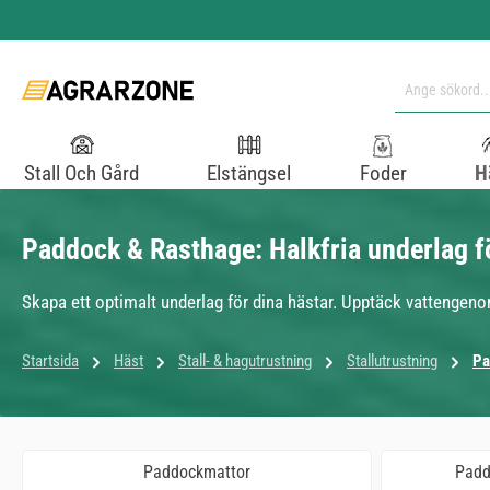
pa till huvudinnehåll
Hoppa till sökning
Hoppa till huvudnavigering
Stall Och Gård
Elstängsel
Foder
H
Paddock & Rasthage: Halkfria underlag f
Skapa ett optimalt underlag för dina hästar. Upptäck vattengen
Startsida
Häst
Stall- & hagutrustning
Stallutrustning
Pa
Paddockmattor
Padd