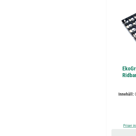
EkoGr
Ridban
Innehåll:
Priser i