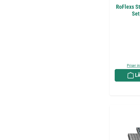
RoFlexs S
Set
Priser i
LÄ