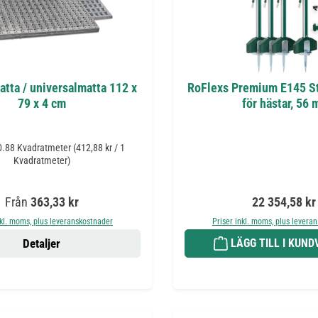
tta / universalmatta 112 x
RoFlexs Premium E145 S
79 x 4 cm
för hästar, 56 
0.88 Kvadratmeter
(412,88 kr / 1
Kvadratmeter)
Ordinarie pris:
Ordinarie pris
Från
363,33 kr
22 354,58 kr
nkl. moms, plus leveranskostnader
Priser inkl. moms, plus levera
Detaljer
LÄGG TILL I KUN