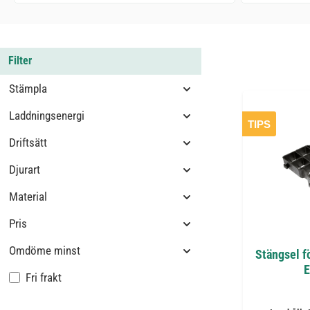
Filter
Stämpla
Laddningsenergi
TIPS
Driftsätt
Djurart
Material
Pris
Omdöme minst
Stängsel f
E
Lägg till filter: Fri frakt
Fri frakt