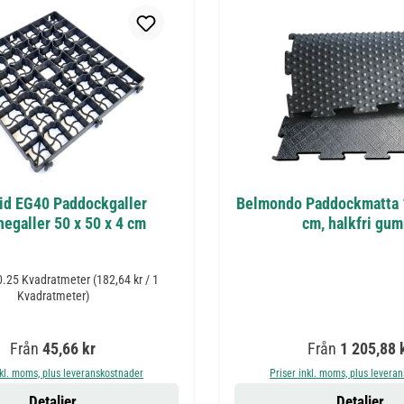
id EG40 Paddockgaller
Belmondo Paddockmatta 
egaller 50 x 50 x 4 cm
cm, halkfri gu
0.25 Kvadratmeter
(182,64 kr / 1
Kvadratmeter)
Ordinarie pris:
Ordinarie pris:
Från
45,66 kr
Från
1 205,88 
nkl. moms, plus leveranskostnader
Priser inkl. moms, plus levera
Detaljer
Detaljer