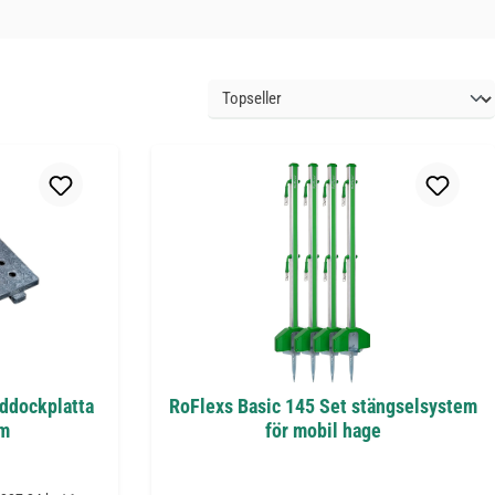
addockplatta
RoFlexs Basic 145 Set stängselsystem
cm
för mobil hage