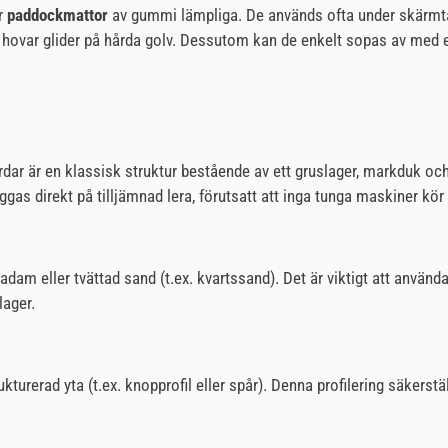
är
paddockmattor
av gummi lämpliga. De används ofta under skärmtak
 hovar glider på hårda golv. Dessutom kan de enkelt sopas av med 
r är en klassisk struktur bestående av ett gruslager, markduk och pa
gas direkt på tilljämnad lera, förutsatt att inga tunga maskiner kör
akadam eller tvättad sand (t.ex. kvartssand). Det är viktigt att anvä
lager.
urerad yta (t.ex. knopprofil eller spår). Denna profilering säkerställ