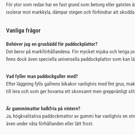
För ytor som redan har en fast grund som betong eller gatsten 
isolerar mot markkyla, dämpar stegen och förhindrar att skodda
Vanliga frågor
Behöver jag en grusbädd för paddockplattor?
Det beror på markförhållandena. För mycket mjuka och leriga jorda
finns dock även speciella universella paddockplattor som kan läg
Vad fyller man paddockgaller med?
Efter läggning fylls gallrens bikakor vanligtvis med fint grus, m
till lera och som ger hovarna ett skonsamt men greppvänligt slit
Är gummimattor halkfria på vintern?
Ja, högkvalitativa paddockmattor av gummi har vanligtvis en strukt
även under våta förhållanden eller lätt frost.