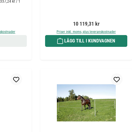
(337,24 kr / 1
:
Ordinarie pris:
10 119,31 kr
nskostnader
Priser inkl. moms, plus leveranskostnader
LÄGG TILL I KUNDVAGNEN