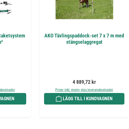
taketsystem
AKO Tävlingspaddock-set 7 x 7 m med
m²
stängselaggregat
:
Ordinarie pris:
4 889,72 kr
nskostnader
Priser inkl. moms, plus leveranskostnader
DVAGNEN
LÄGG TILL I KUNDVAGNEN