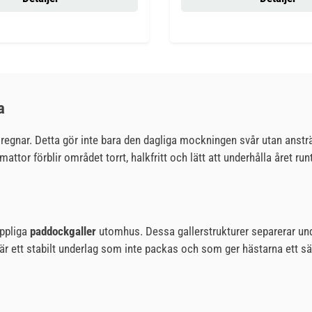
a
det regnar. Detta gör inte bara den dagliga mockningen svår utan a
ttor förblir området torrt, halkfritt och lätt att underhålla året runt
äppliga
paddockgaller
utomhus. Dessa gallerstrukturer separerar und
 är ett stabilt underlag som inte packas och som ger hästarna ett s