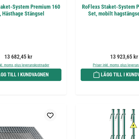
taket-System Premium 160
RoFlexs Staket-System 
, Hästhage Stängsel
Set, mobilt hagstängse
Ordinarie pris:
Ordinarie pris
13 682,45 kr
13 923,65 kr
nkl. moms, plus leveranskostnader
Priser inkl. moms, plus levera
GG TILL I KUNDVAGNEN
LÄGG TILL I KUN