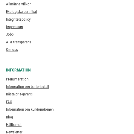
Allmänna villkor
Ekologiska certifikat
Integritetspolicy
Impressum
Jobb
AI & transparens
Om oss
INFORMATION
Prenumeration
Information om batteriavfall
Bästa pris-garanti
FAQ
Information om kundomdömen
Blog
Hållbarhet
Newsletter