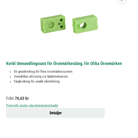
Kerbl Omvandlingssats för Öronmärkestång, för Olika Öronmärken
Ett grundverktyg för flera öronmärkessystem
Omedelbar utlösning via fjädermekanism
Färgkodning för snabb identifiering
Ordinarie pris:
Från
76,63 kr
Priser inkl. moms, plus leveranskostnader
Detaljer