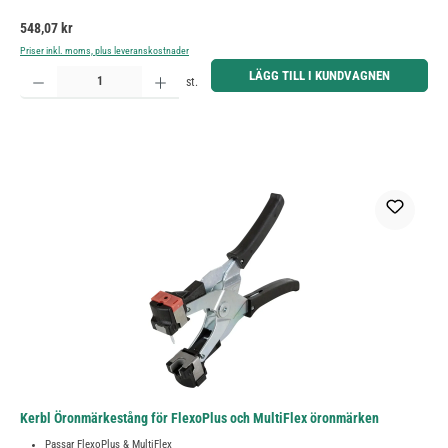
Ordinarie pris:
548,07 kr
Priser inkl. moms, plus leveranskostnader
Produktkvantitet: Ange önskat belopp eller använd knapparna för att öka eller minska kvantiteten.
LÄGG TILL I KUNDVAGNEN
st.
Kerbl Öronmärkestång för FlexoPlus och MultiFlex öronmärken
Passar FlexoPlus & MultiFlex