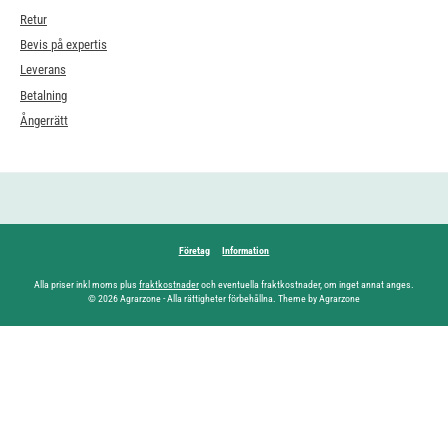
Retur
Bevis på expertis
Leverans
Betalning
Ångerrätt
Företag
Information
Alla priser inkl moms plus
fraktkostnader
och eventuella fraktkostnader, om inget annat anges.
© 2026 Agrarzone - Alla rättigheter förbehållna. Theme by Agrarzone