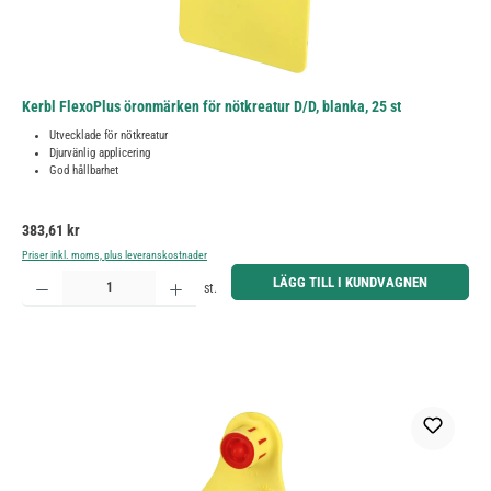
Kerbl FlexoPlus öronmärken för nötkreatur D/D, blanka, 25 st
Utvecklade för nötkreatur
Djurvänlig applicering
God hållbarhet
Ordinarie pris:
383,61 kr
Priser inkl. moms, plus leveranskostnader
Produktkvantitet: Ange önskat belopp eller använd knapparna för att öka eller minska kvantiteten.
LÄGG TILL I KUNDVAGNEN
st.