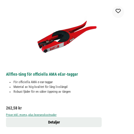
Allflex-tång för officiella AMA eEar-taggar
För officiella AMA e-ear-taggar
Material av hög kvalitet för lång livslängd
Robust fjäder för en säker öppning av tången
Ordinarie pris:
262,58 kr
Priser inkl. moms, plus leveranskostnader
Detaljer