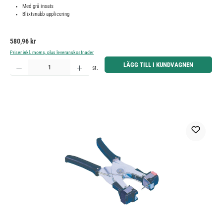
Med grå insats
Blixtsnabb applicering
Ordinarie pris:
580,96 kr
Priser inkl. moms, plus leveranskostnader
Produktkvantitet: Ange önskat belopp eller använd knapparna för att öka eller minska kvantiteten.
LÄGG TILL I KUNDVAGNEN
st.