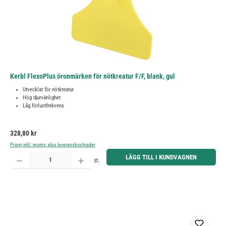
Kerbl FlexoPlus öronmärken för nötkreatur F/F, blank, gul
Utvecklat för nötkreatur
Hög djurvänlighet
Låg förlustfrekvens
Ordinarie pris:
328,80 kr
Priser inkl. moms, plus leveranskostnader
Produktkvantitet: Ange önskat belopp eller använd knapparna för att öka eller minska kvantiteten.
LÄGG TILL I KUNDVAGNEN
st.