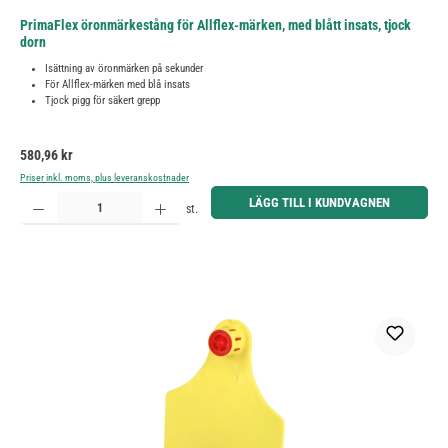
PrimaFlex öronmärkestång för Allflex-märken, med blått insats, tjock
dorn
Isättning av öronmärken på sekunder
För Allflex-märken med blå insats
Tjock pigg för säkert grepp
Ordinarie pris:
580,96 kr
Priser inkl. moms, plus leveranskostnader
Produktkvantitet: Ange önskat belopp eller använd knapparna för att öka eller minska kvantiteten.
LÄGG TILL I KUNDVAGNEN
st.