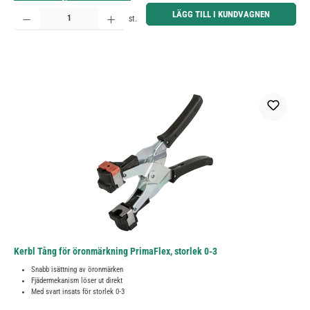
Produktkvantitet: Ange önskat belopp eller använd knapparna för att öka eller minska kvantiteten.
LÄGG TILL I KUNDVAGNEN
st.
Kerbl Tång för öronmärkning PrimaFlex, storlek 0-3
Snabb isättning av öronmärken
Fjädermekanism löser ut direkt
Med svart insats för storlek 0-3