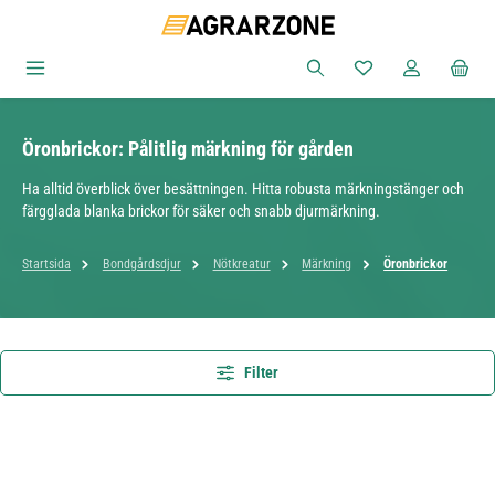
Hoppa till huvudinnehåll
Du har 0 objekt i ön
Öronbrickor: Pålitlig märkning för gården
Ha alltid överblick över besättningen. Hitta robusta märkningstänger och
färgglada blanka brickor för säker och snabb djurmärkning.
Startsida
Bondgårdsdjur
Nötkreatur
Märkning
Öronbrickor
Filter