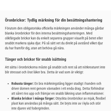
Öronbrickor: Tydlig märkning för din besättningshantering
Förutom den obligatoriska officiella märkningen använder många gårdar
blanka öronbrickor för den interna besättningshanteringen. Med
olikfärgade brickor kan du enkelt separera grupper visuellt på betet eller
snabbt markera sjuka djur. På så sätt vet du direkt på avstånd vilket djur
du har framför dig, utan att behöva gå nära.
Tänger och brickor för snabb isättning
Att sätta i öronbrickorna måste gå snabbt och rent så att nötkreaturet inte
blir stressat och örat läker bra. Detta är vad som är viktigt:
Robusta tänger:
En bra märkningstång ligger stadigt i handen och
driver dornen rent genom vävnaden i ett enda drag. Detta förhindrar
att såret rivs upp och främjar en snabb läkning utan inflammationer.
Blanka brickor i många färger:
Otryckta öronbrickor av mjuk, flexibel
plast kan användas på många sätt. De bryts inte av i kyla och stör
inte djuren vid fodergrinden.