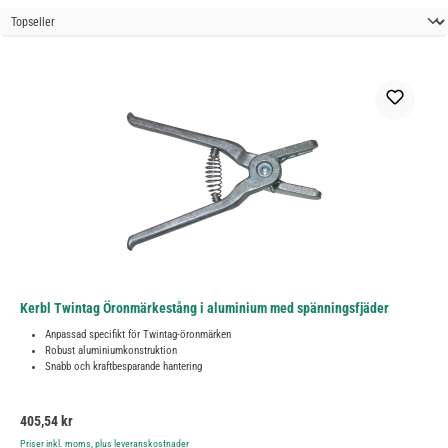
Kerbl Twintag Öronmärkestång i aluminium med spänningsfjäder
Anpassad specifikt för Twintag-öronmärken
Robust aluminiumkonstruktion
Snabb och kraftbesparande hantering
Ordinarie pris:
405,54 kr
Priser inkl. moms, plus leveranskostnader