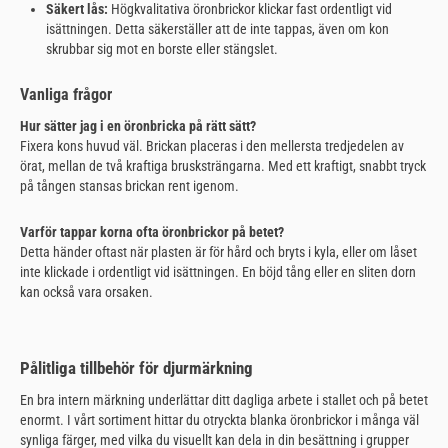
Säkert lås:
Högkvalitativa öronbrickor klickar fast ordentligt vid
isättningen. Detta säkerställer att de inte tappas, även om kon
skrubbar sig mot en borste eller stängslet.
Vanliga frågor
Hur sätter jag i en öronbricka på rätt sätt?
Fixera kons huvud väl. Brickan placeras i den mellersta tredjedelen av
örat, mellan de två kraftiga brusksträngarna. Med ett kraftigt, snabbt tryck
på tången stansas brickan rent igenom.
Varför tappar korna ofta öronbrickor på betet?
Detta händer oftast när plasten är för hård och bryts i kyla, eller om låset
inte klickade i ordentligt vid isättningen. En böjd tång eller en sliten dorn
kan också vara orsaken.
Pålitliga tillbehör för djurmärkning
En bra intern märkning underlättar ditt dagliga arbete i stallet och på betet
enormt. I vårt sortiment hittar du otryckta blanka öronbrickor i många väl
synliga färger, med vilka du visuellt kan dela in din besättning i grupper