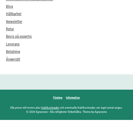
Blog
Hållbarhet
Newsletter
Retur
Bevis på expertis
Leverans
Betalning
Ångerrätt
Företag
Information
Alla priser inkl moms plus
fraktkostnader
och eventuella fraktkostnader, om inget annat anges.
© 2026 Agrarzone - Alla rättigheter förbehållna. Theme by Agrarzone