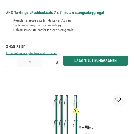
AKO Tävlings-/Paddocksats 7 x 7 m utan stängselaggregat
Komplett stängselsats för yta på ca. 7 x 7 m
Snabb montering utan specialverktyg
Galvaniserade stolpar för torr och stenig mark
Ordinarie pris:
3 458,78 kr
Priser inkl. moms, plus leveranskostnader
Produktkvantitet: Ange önskat belopp eller använd knapparna för att öka eller minska kvantiteten.
LÄGG TILL I KUNDVAGNEN
st.