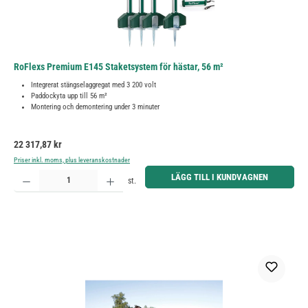
RoFlexs Premium E145 Staketsystem för hästar, 56 m²
Integrerat stängselaggregat med 3 200 volt
Paddockyta upp till 56 m²
Montering och demontering under 3 minuter
Ordinarie pris:
22 317,87 kr
Priser inkl. moms, plus leveranskostnader
Produktkvantitet: Ange önskat belopp eller använd knapparna för att öka eller minska kvantiteten.
LÄGG TILL I KUNDVAGNEN
st.