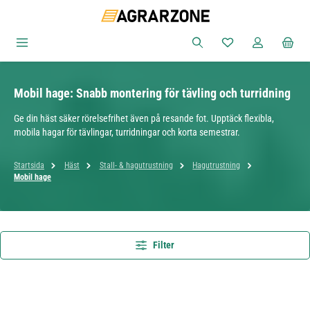
Hoppa till huvudinnehåll
Du har 0 objekt i ön
Mobil hage: Snabb montering för tävling och turridning
Ge din häst säker rörelsefrihet även på resande fot. Upptäck flexibla,
mobila hagar för tävlingar, turridningar och korta semestrar.
Startsida
Häst
Stall- & hagutrustning
Hagutrustning
Mobil hage
Filter