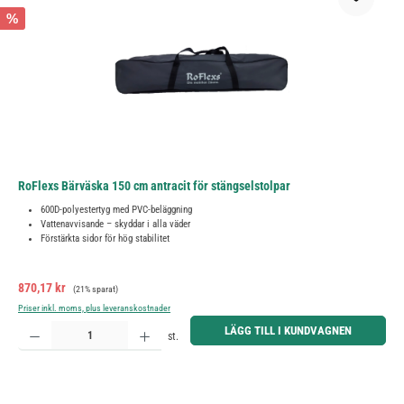
%
RoFlexs Bärväska 150 cm antracit för stängselstolpar
600D-polyestertyg med PVC-beläggning
Vattenavvisande – skyddar i alla väder
Förstärkta sidor för hög stabilitet
Försäljningspris:
Ordinarie pris:
870,17 kr
(21% sparat)
Priser inkl. moms, plus leveranskostnader
Produktkvantitet: Ange önskat belopp eller använd knapparna för att öka eller minska kvantiteten.
LÄGG TILL I KUNDVAGNEN
st.