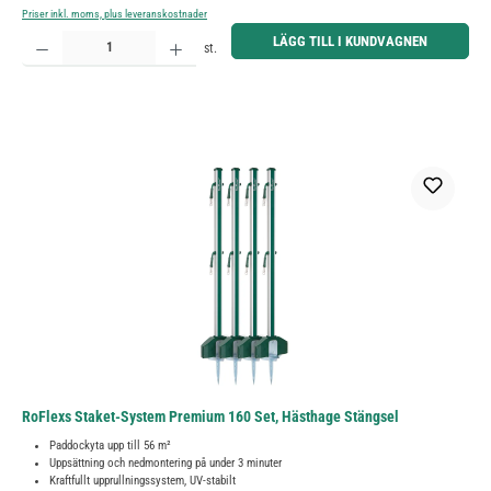
Priser inkl. moms, plus leveranskostnader
Produktkvantitet: Ange önskat belopp eller använd knapparna för att öka eller minska kvantiteten.
LÄGG TILL I KUNDVAGNEN
st.
RoFlexs Staket-System Premium 160 Set, Hästhage Stängsel
Paddockyta upp till 56 m²
Uppsättning och nedmontering på under 3 minuter
Kraftfullt upprullningssystem, UV-stabilt