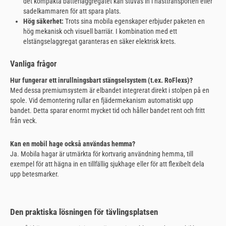
det kompakta batteriaggregatet kan stuvas in i hästtransporten eller
sadelkammaren för att spara plats.
Hög säkerhet:
Trots sina mobila egenskaper erbjuder paketen en
hög mekanisk och visuell barriär. I kombination med ett
elstängselaggregat garanteras en säker elektrisk krets.
Vanliga frågor
Hur fungerar ett inrullningsbart stängselsystem (t.ex. RoFlexs)?
Med dessa premiumsystem är elbandet integrerat direkt i stolpen på en
spole. Vid demontering rullar en fjädermekanism automatiskt upp
bandet. Detta sparar enormt mycket tid och håller bandet rent och fritt
från veck.
Kan en mobil hage också användas hemma?
Ja. Mobila hagar är utmärkta för kortvarig användning hemma, till
exempel för att hägna in en tillfällig sjukhage eller för att flexibelt dela
upp betesmarker.
Den praktiska lösningen för tävlingsplatsen