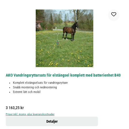
AKO Vandringsryttarsats för elstängsel komplett med batterienhet B40
Komplett elstängselsats för vandringsryttare
Snabb montering och nedmontering
Extremt lätt och mobil
Ordinarie pris:
3 163,25 kr
Priser inkl. moms, plus leveranskostnader
Detaljer