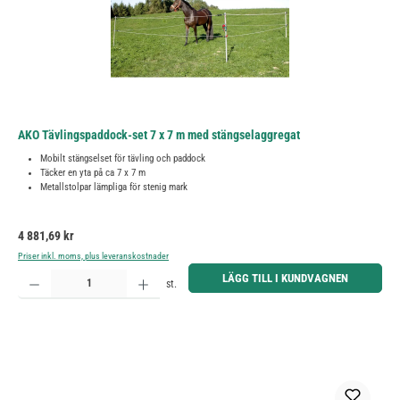
AKO Tävlingspaddock-set 7 x 7 m med stängselaggregat
Mobilt stängselset för tävling och paddock
Täcker en yta på ca 7 x 7 m
Metallstolpar lämpliga för stenig mark
Ordinarie pris:
4 881,69 kr
Priser inkl. moms, plus leveranskostnader
Produktkvantitet: Ange önskat belopp eller använd knapparna för att öka eller minska kvantiteten.
LÄGG TILL I KUNDVAGNEN
st.