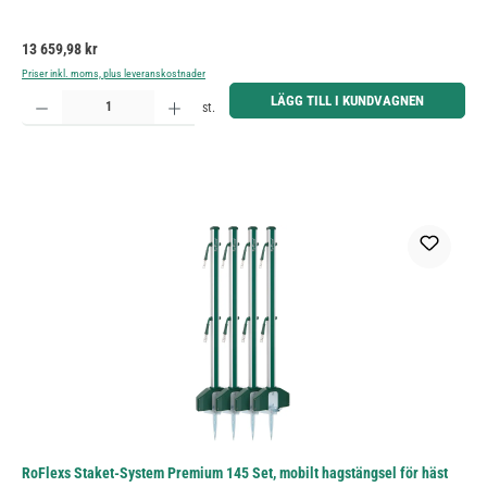
Ordinarie pris:
13 659,98 kr
Priser inkl. moms, plus leveranskostnader
Produktkvantitet: Ange önskat belopp eller använd knapparna för att öka eller minska kvantiteten.
LÄGG TILL I KUNDVAGNEN
st.
RoFlexs Staket-System Premium 145 Set, mobilt hagstängsel för häst