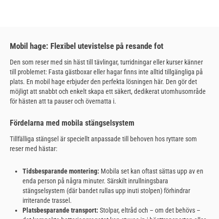
Mobil hage: Flexibel utevistelse på resande fot
Den som reser med sin häst till tävlingar, turridningar eller kurser känner
till problemet: Fasta gästboxar eller hagar finns inte alltid tillgängliga på
plats. En mobil hage erbjuder den perfekta lösningen här. Den gör det
möjligt att snabbt och enkelt skapa ett säkert, dedikerat utomhusområde
för hästen att ta pauser och övernatta i.
Fördelarna med mobila stängselsystem
Tillfälliga stängsel är speciellt anpassade till behoven hos ryttare som
reser med hästar:
Tidsbesparande montering:
Mobila set kan oftast sättas upp av en
enda person på några minuter. Särskilt inrullningsbara
stängselsystem (där bandet rullas upp inuti stolpen) förhindrar
irriterande trassel.
Platsbesparande transport:
Stolpar, eltråd och – om det behövs –