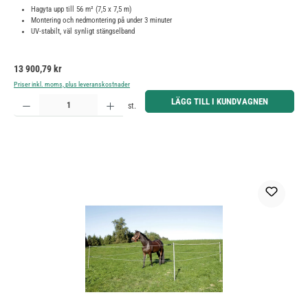
Hagyta upp till 56 m² (7,5 x 7,5 m)
Montering och nedmontering på under 3 minuter
UV-stabilt, väl synligt stängselband
Ordinarie pris:
13 900,79 kr
Priser inkl. moms, plus leveranskostnader
Produktkvantitet: Ange önskat belopp eller använd knapparna för att öka eller minska kvantiteten.
LÄGG TILL I KUNDVAGNEN
st.