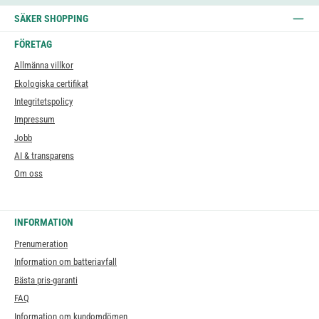
SÄKER SHOPPING
FÖRETAG
Allmänna villkor
Ekologiska certifikat
Integritetspolicy
Impressum
Jobb
AI & transparens
Om oss
INFORMATION
Prenumeration
Information om batteriavfall
Bästa pris-garanti
FAQ
Information om kundomdömen