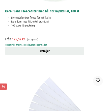
Kerbl Sana Fleecefilter med hål för mjölksilar, 100 st
Livsmedelssäker fleece för mjölksilar
Rund form med hål, enkel att sätta i
100 st per förpackning
Försäljningspris:
Ordinarie pris:
Från
125,52 kr
(5% sparat)
Priser inkl. moms, plus leveranskostnader
Detaljer
%