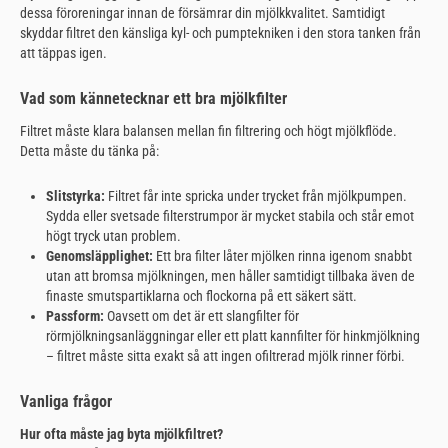
dessa föroreningar innan de försämrar din mjölkkvalitet. Samtidigt
skyddar filtret den känsliga kyl- och pumptekniken i den stora tanken från
att täppas igen.
Vad som kännetecknar ett bra mjölkfilter
Filtret måste klara balansen mellan fin filtrering och högt mjölkflöde.
Detta måste du tänka på:
Slitstyrka:
Filtret får inte spricka under trycket från mjölkpumpen.
Sydda eller svetsade filterstrumpor är mycket stabila och står emot
högt tryck utan problem.
Genomsläpplighet:
Ett bra filter låter mjölken rinna igenom snabbt
utan att bromsa mjölkningen, men håller samtidigt tillbaka även de
finaste smutspartiklarna och flockorna på ett säkert sätt.
Passform:
Oavsett om det är ett slangfilter för
rörmjölkningsanläggningar eller ett platt kannfilter för hinkmjölkning
– filtret måste sitta exakt så att ingen ofiltrerad mjölk rinner förbi.
Vanliga frågor
Hur ofta måste jag byta mjölkfiltret?