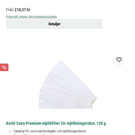
Ordinarie pris:
Från
218,37 kr
Priser inkl. moms, plus leveranskostnader
Detaljer
%
Kerbl Sana Premium mjölkfilter för mjölkningsrobot, 120 g
Lämpligt för stora mjölkmängder och mjölkningsrobotar