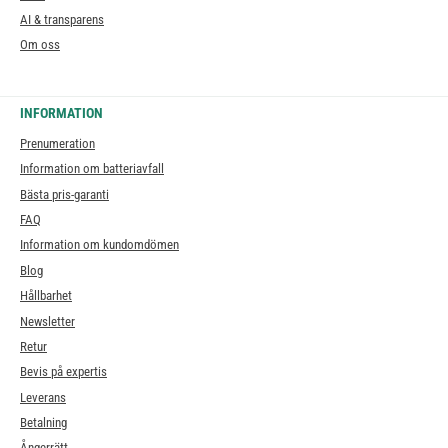
AI & transparens
Om oss
INFORMATION
Prenumeration
Information om batteriavfall
Bästa pris-garanti
FAQ
Information om kundomdömen
Blog
Hållbarhet
Newsletter
Retur
Bevis på expertis
Leverans
Betalning
Ångerrätt