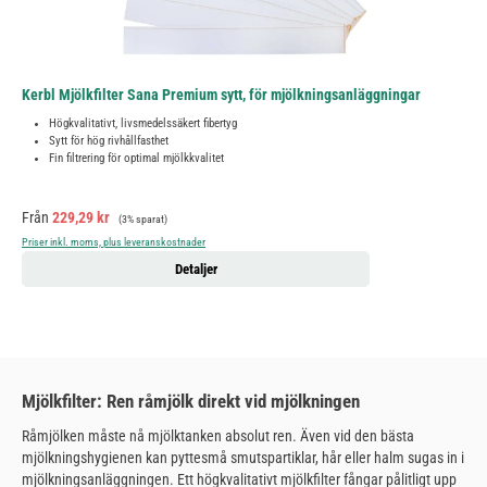
Kerbl Mjölkfilter Sana Premium sytt, för mjölkningsanläggningar
Högkvalitativt, livsmedelssäkert fibertyg
Sytt för hög rivhållfasthet
Fin filtrering för optimal mjölkkvalitet
Försäljningspris:
Ordinarie pris:
Från
229,29 kr
(3% sparat)
Priser inkl. moms, plus leveranskostnader
Detaljer
Mjölkfilter: Ren råmjölk direkt vid mjölkningen
Råmjölken måste nå mjölktanken absolut ren. Även vid den bästa
mjölkningshygienen kan pyttesmå smutspartiklar, hår eller halm sugas in i
mjölkningsanläggningen. Ett högkvalitativt mjölkfilter fångar pålitligt upp