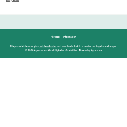
Företag
Information
Alla priser inkl moms plus
fraktkostnader
och eventuella fraktkostnader, om inget annat anges.
© 2026 Agrarzone - Alla rättigheter förbehållna. Theme by Agrarzone