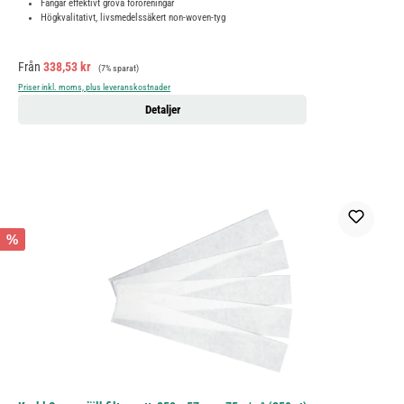
Fångar effektivt grova föroreningar
Högkvalitativt, livsmedelssäkert non-woven-tyg
Försäljningspris:
Ordinarie pris:
Från
338,53 kr
(7% sparat)
Priser inkl. moms, plus leveranskostnader
Detaljer
%