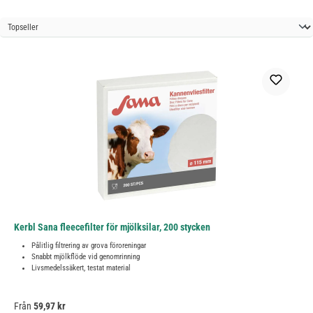
Kerbl Sana fleecefilter för mjölksilar, 200 stycken
Pålitlig filtrering av grova föroreningar
Snabbt mjölkflöde vid genomrinning
Livsmedelssäkert, testat material
Ordinarie pris:
Från
59,97 kr