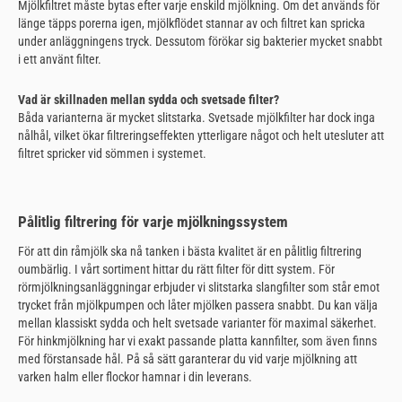
Mjölkfiltret måste bytas efter varje enskild mjölkning. Om det används för
länge täpps porerna igen, mjölkflödet stannar av och filtret kan spricka
under anläggningens tryck. Dessutom förökar sig bakterier mycket snabbt
i ett använt filter.
Vad är skillnaden mellan sydda och svetsade filter?
Båda varianterna är mycket slitstarka. Svetsade mjölkfilter har dock inga
nålhål, vilket ökar filtreringseffekten ytterligare något och helt utesluter att
filtret spricker vid sömmen i systemet.
Pålitlig filtrering för varje mjölkningssystem
För att din råmjölk ska nå tanken i bästa kvalitet är en pålitlig filtrering
oumbärlig. I vårt sortiment hittar du rätt filter för ditt system. För
rörmjölkningsanläggningar erbjuder vi slitstarka slangfilter som står emot
trycket från mjölkpumpen och låter mjölken passera snabbt. Du kan välja
mellan klassiskt sydda och helt svetsade varianter för maximal säkerhet.
För hinkmjölkning har vi exakt passande platta kannfilter, som även finns
med förstansade hål. På så sätt garanterar du vid varje mjölkning att
varken halm eller flockor hamnar i din leverans.