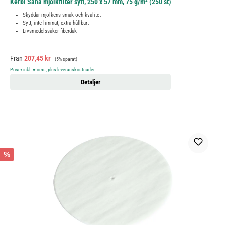
Kerbl Sana mjölkfilter sytt, 250 x 57 mm, 75 g/m² (250 st)
Skyddar mjölkens smak och kvalitet
Sytt, inte limmat, extra hållbart
Livsmedelssäker fiberduk
Försäljningspris:
Ordinarie pris:
Från
207,45 kr
(5% sparat)
Priser inkl. moms, plus leveranskostnader
Detaljer
%