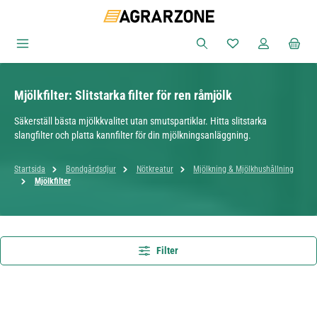
Hoppa till huvudinnehåll
Du har 0 objekt i ön
Mjölkfilter: Slitstarka filter för ren råmjölk
Säkerställ bästa mjölkkvalitet utan smutspartiklar. Hitta slitstarka
slangfilter och platta kannfilter för din mjölkningsanläggning.
Startsida
Bondgårdsdjur
Nötkreatur
Mjölkning & Mjölkhushållning
Mjölkfilter
Filter