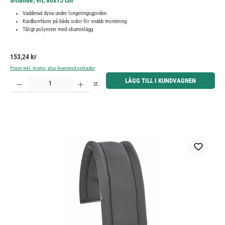
sittande, vit, 80x15 cm
Vadderad dyna under longeringsgjorden
Kardborrfäste på båda sidor för snabb montering
Tåligt polyester med skuminlägg
Ordinarie pris:
153,24 kr
Priser inkl. moms, plus leveranskostnader
Produktkvantitet: Ange önskat belopp eller använd knapparna för att öka eller minska kvantiteten.
LÄGG TILL I KUNDVAGNEN
st.