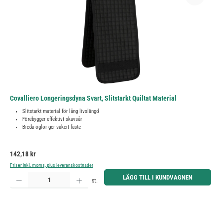
Covalliero Longeringsdyna Svart, Slitstarkt Quiltat Material
Slitstarkt material för lång livslängd
Förebygger effektivt skavsår
Breda öglor ger säkert fäste
Ordinarie pris:
142,18 kr
Priser inkl. moms, plus leveranskostnader
Produktkvantitet: Ange önskat belopp eller använd knapparna för att öka eller minska kvantiteten.
LÄGG TILL I KUNDVAGNEN
st.