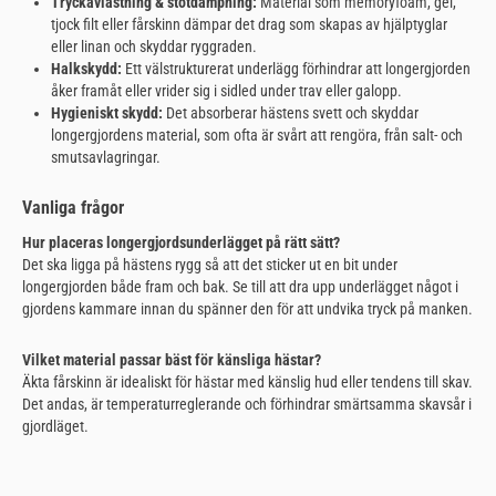
Tryckavlastning & stötdämpning:
Material som memoryfoam, gel,
tjock filt eller fårskinn dämpar det drag som skapas av hjälptyglar
eller linan och skyddar ryggraden.
Halkskydd:
Ett välstrukturerat underlägg förhindrar att longergjorden
åker framåt eller vrider sig i sidled under trav eller galopp.
Hygieniskt skydd:
Det absorberar hästens svett och skyddar
longergjordens material, som ofta är svårt att rengöra, från salt- och
smutsavlagringar.
Vanliga frågor
Hur placeras longergjordsunderlägget på rätt sätt?
Det ska ligga på hästens rygg så att det sticker ut en bit under
longergjorden både fram och bak. Se till att dra upp underlägget något i
gjordens kammare innan du spänner den för att undvika tryck på manken.
Vilket material passar bäst för känsliga hästar?
Äkta fårskinn är idealiskt för hästar med känslig hud eller tendens till skav.
Det andas, är temperaturreglerande och förhindrar smärtsamma skavsår i
gjordläget.