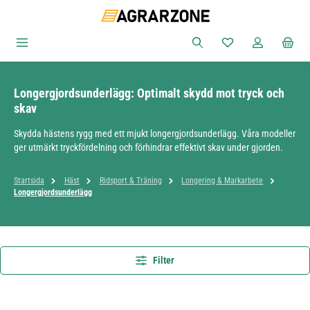
Hoppa till huvudinnehåll
Du har 0 objekt i ön
Longergjordsunderlägg: Optimalt skydd mot tryck och
skav
Skydda hästens rygg med ett mjukt longergjordsunderlägg. Våra modeller
ger utmärkt tryckfördelning och förhindrar effektivt skav under gjorden.
Startsida
Häst
Ridsport & Träning
Longering & Markarbete
Longergjordsunderlägg
Filter