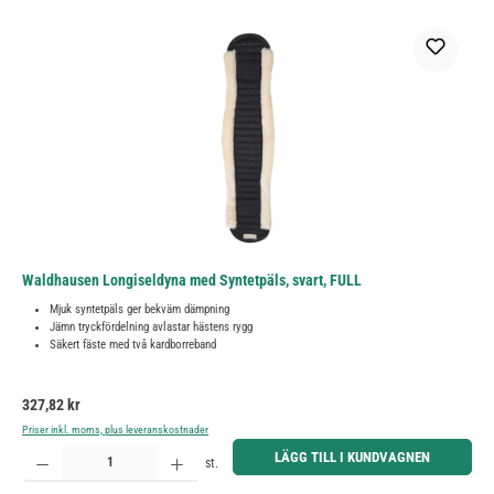
Waldhausen Longiseldyna med Syntetpäls, svart, FULL
Mjuk syntetpäls ger bekväm dämpning
Jämn tryckfördelning avlastar hästens rygg
Säkert fäste med två kardborreband
Ordinarie pris:
327,82 kr
Priser inkl. moms, plus leveranskostnader
Produktkvantitet: Ange önskat belopp eller använd knapparna för att öka eller minska kvantiteten.
LÄGG TILL I KUNDVAGNEN
st.