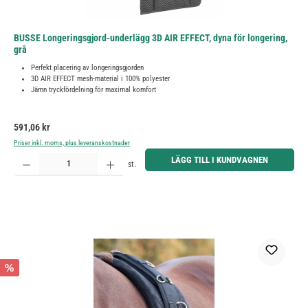
BUSSE Longeringsgjord-underlägg 3D AIR EFFECT, dyna för longering,
grå
Perfekt placering av longeringsgjorden
3D AIR EFFECT mesh-material i 100% polyester
Jämn tryckfördelning för maximal komfort
Ordinarie pris:
591,06 kr
Priser inkl. moms, plus leveranskostnader
Produktkvantitet: Ange önskat belopp eller använd knapparna för att öka eller minska kvantiteten.
LÄGG TILL I KUNDVAGNEN
st.
%