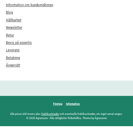
Information om kundomdömen
Blog
Hållbarhet
Newsletter
Retur
Bevis på expertis
Leverans
Betalning
Ångerrätt
Företag
Information
Alla priser inkl moms plus
fraktkostnader
och eventuella fraktkostnader, om inget annat anges.
© 2026 Agrarzone - Alla rättigheter förbehållna. Theme by Agrarzone