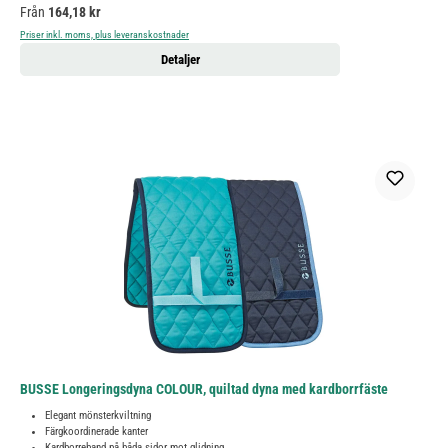
Ordinarie pris:
Från
164,18 kr
Priser inkl. moms, plus leveranskostnader
Detaljer
BUSSE Longeringsdyna COLOUR, quiltad dyna med kardborrfäste
Elegant mönsterkviltning
Färgkoordinerade kanter
Kardborreband på båda sidor mot glidning