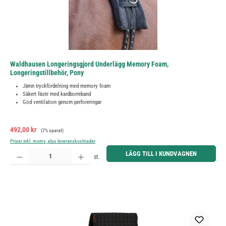
Waldhausen Longeringsgjord Underlägg Memory Foam,
Longeringstillbehör, Pony
Jämn tryckfördelning med memory foam
Säkert fäste med kardborreband
God ventilation genom perforeringar
Försäljningspris:
Ordinarie pris:
492,00 kr
(7% sparat)
Priser inkl. moms, plus leveranskostnader
Produktkvantitet: Ange önskat belopp eller använd knapparna för att öka eller minska kvantiteten.
LÄGG TILL I KUNDVAGNEN
st.