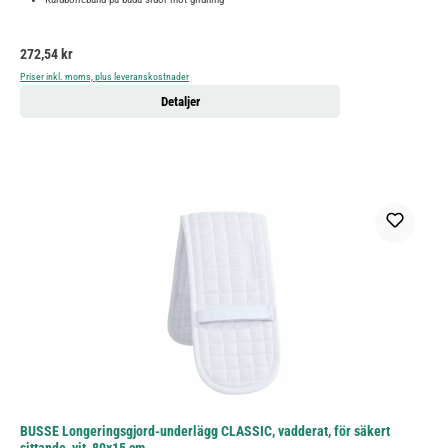
Ordinarie pris:
272,54 kr
Priser inkl. moms, plus leveranskostnader
Detaljer
BUSSE Longeringsgjord-underlägg CLASSIC, vadderat, för säkert