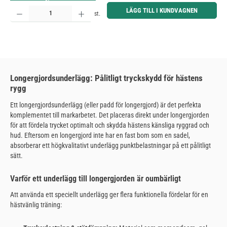
Produktkvantitet: Ange önskat belopp eller använd knapparna för att öka eller minska kvantiteten.
LÄGG TILL I KUNDVAGNEN
st.
Longergjordsunderlägg: Pålitligt tryckskydd för hästens
rygg
Ett longergjordsunderlägg (eller padd för longergjord) är det perfekta
komplementet till markarbetet. Det placeras direkt under longergjorden
för att fördela trycket optimalt och skydda hästens känsliga ryggrad och
hud. Eftersom en longergjord inte har en fast bom som en sadel,
absorberar ett högkvalitativt underlägg punktbelastningar på ett pålitligt
sätt.
Varför ett underlägg till longergjorden är oumbärligt
Att använda ett speciellt underlägg ger flera funktionella fördelar för en
hästvänlig träning: