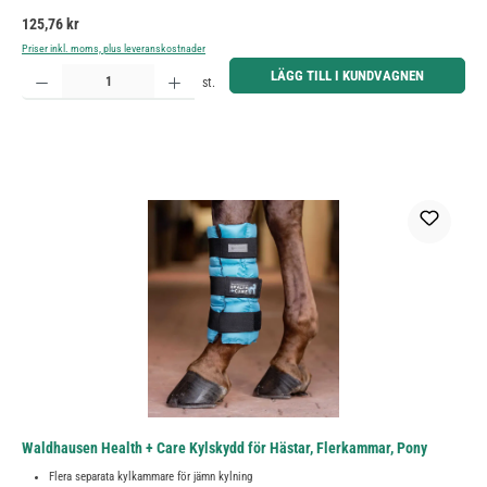
Ordinarie pris:
125,76 kr
Priser inkl. moms, plus leveranskostnader
Produktkvantitet: Ange önskat belopp eller använd knapparna för att öka eller minska kvantiteten.
LÄGG TILL I KUNDVAGNEN
st.
Waldhausen Health + Care Kylskydd för Hästar, Flerkammar, Pony
Flera separata kylkammare för jämn kylning