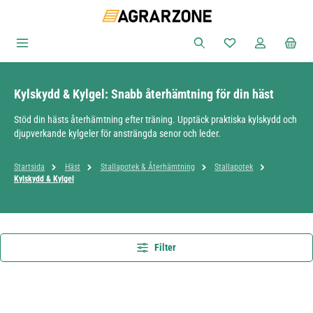
Hoppa till huvudinnehåll
Du har 0 objekt i ön
Kylskydd & Kylgel: Snabb återhämtning för din häst
Stöd din hästs återhämtning efter träning. Upptäck praktiska kylskydd och
djupverkande kylgeler för ansträngda senor och leder.
Startsida
Häst
Stallapotek & Återhämtning
Stallapotek
Kylskydd & Kylgel
Filter