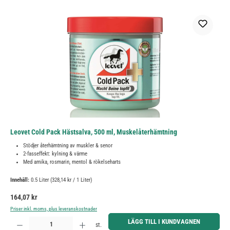
Leovet Cold Pack Hästsalva, 500 ml, Muskelåterhämtning
Stödjer återhämtning av muskler & senor
2-fasseffekt: kylning & värme
Med arnika, rosmarin, mentol & rökelseharts
Innehåll:
0.5 Liter
(328,14 kr / 1 Liter)
Ordinarie pris:
164,07 kr
Priser inkl. moms, plus leveranskostnader
Produktkvantitet: Ange önskat belopp eller använd knapparna för att öka eller minska kvantiteten.
LÄGG TILL I KUNDVAGNEN
st.