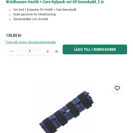
Waldhausen Health + Care Kylpack-set till bensskydd, 2 st
Set med 2 kylpackar för Health + Care bensskydd
Exakt passform för riktad kylning
Återanvändbar och slitstark
Ordinarie pris:
130,80 kr
Priser inkl. moms, plus leveranskostnader
Produktkvantitet: Ange önskat belopp eller använd knapparna för att öka eller minska kvantiteten.
LÄGG TILL I KUNDVAGNEN
st.