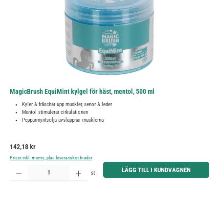
MagicBrush EquiMint kylgel för häst, mentol, 500 ml
Kyler & fräschar upp muskler, senor & leder
Mentol stimulerar cirkulationen
Pepparmyntsolja avslappnar musklerna
Ordinarie pris:
142,18 kr
Priser inkl. moms, plus leveranskostnader
Produktkvantitet: Ange önskat belopp eller använd knapparna för att öka eller minska kvantiteten.
LÄGG TILL I KUNDVAGNEN
st.