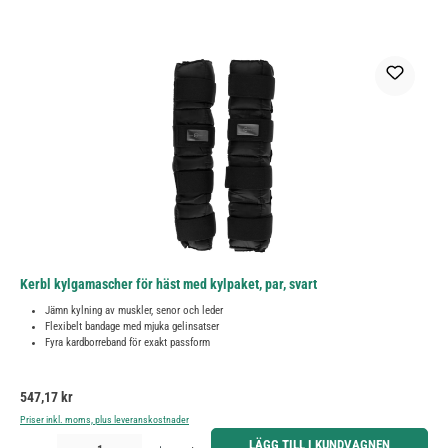
Kerbl kylgamascher för häst med kylpaket, par, svart
Jämn kylning av muskler, senor och leder
Flexibelt bandage med mjuka gelinsatser
Fyra kardborreband för exakt passform
Ordinarie pris:
547,17 kr
Priser inkl. moms, plus leveranskostnader
Produktkvantitet: Ange önskat belopp eller använd knapparna för att öka eller minska kvantiteten.
LÄGG TILL I KUNDVAGNEN