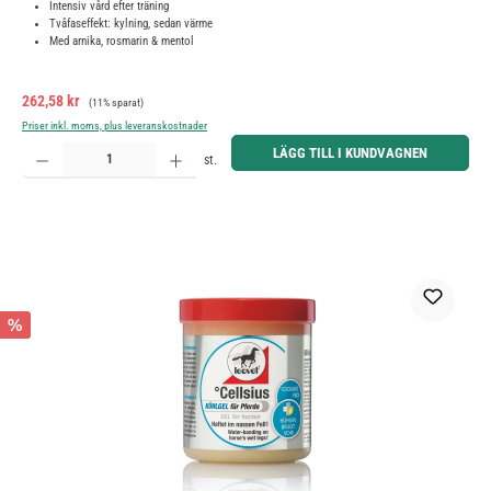
Intensiv vård efter träning
Tvåfaseffekt: kylning, sedan värme
Med arnika, rosmarin & mentol
Försäljningspris:
Ordinarie pris:
262,58 kr
(11% sparat)
Priser inkl. moms, plus leveranskostnader
Produktkvantitet: Ange önskat belopp eller använd knapparna för att öka eller minska kvantiteten.
LÄGG TILL I KUNDVAGNEN
st.
%