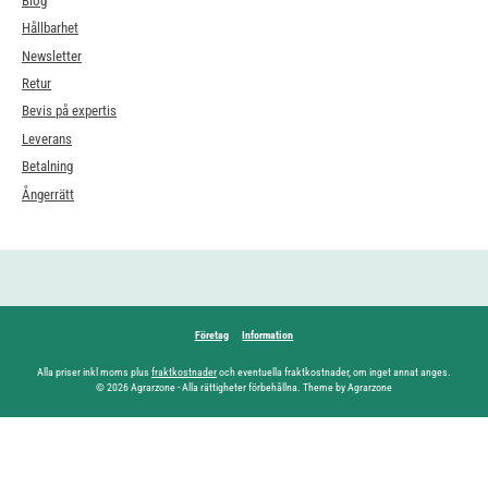
Blog
Hållbarhet
Newsletter
Retur
Bevis på expertis
Leverans
Betalning
Ångerrätt
Företag
Information
Alla priser inkl moms plus
fraktkostnader
och eventuella fraktkostnader, om inget annat anges.
© 2026 Agrarzone - Alla rättigheter förbehållna. Theme by Agrarzone