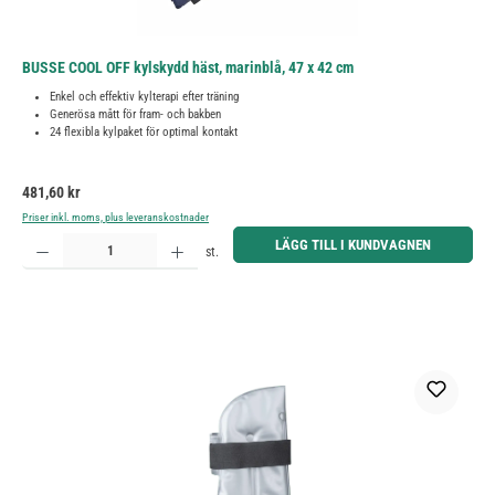
BUSSE COOL OFF kylskydd häst, marinblå, 47 x 42 cm
Enkel och effektiv kylterapi efter träning
Generösa mått för fram- och bakben
24 flexibla kylpaket för optimal kontakt
Ordinarie pris:
481,60 kr
Priser inkl. moms, plus leveranskostnader
Produktkvantitet: Ange önskat belopp eller använd knapparna för att öka eller minska kvantiteten.
LÄGG TILL I KUNDVAGNEN
st.