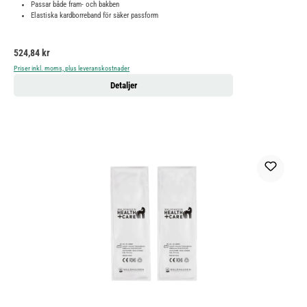
Passar både fram- och bakben
Elastiska kardborreband för säker passform
Ordinarie pris:
524,84 kr
Priser inkl. moms, plus leveranskostnader
Detaljer