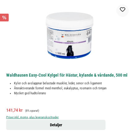
%
Waldhausen Easy-Cool Kylgel för Hästar, kylande & vårdande, 500 ml
Kyler och avslappnar belastade muskler, leder, senor och ligament
Återaktiverande formel med menthol, eukalyptus, rosmarin och timjan
Mycket god hudtolerans
Försäljningspris:
Ordinarie pris:
141,74 kr
(8% sparat)
Priser inkl. moms, plus leveranskostnader
Detaljer