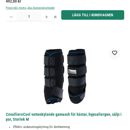
Ordinarie pris:
492,00 kr
Priser inkl. moms, plus leveranskostnader
Produktkvantitet: Ange önskat belopp eller använd knapparna för att öka eller minska kvantiteten.
LÄGG TILL I KUNDVAGNEN
st.
CovallieroCool vattenkylande gamasch för hästar, hypoallergen, säljs i
par, Storlek M
Effektiv avdunstningskylning för återhämtning