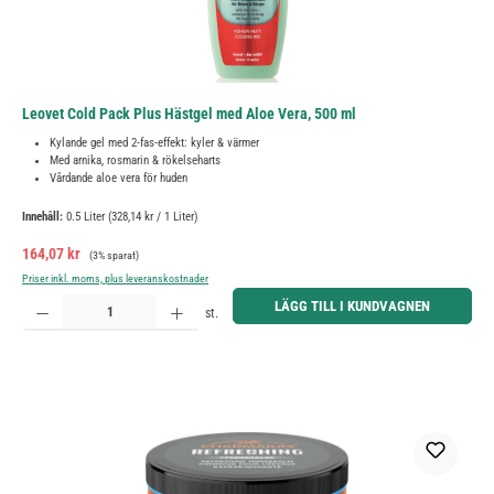
Leovet Cold Pack Plus Hästgel med Aloe Vera, 500 ml
Kylande gel med 2-fas-effekt: kyler & värmer
Med arnika, rosmarin & rökelseharts
Vårdande aloe vera för huden
Innehåll:
0.5 Liter
(328,14 kr / 1 Liter)
Försäljningspris:
Ordinarie pris:
164,07 kr
(3% sparat)
Priser inkl. moms, plus leveranskostnader
Produktkvantitet: Ange önskat belopp eller använd knapparna för att öka eller minska kvantiteten.
LÄGG TILL I KUNDVAGNEN
st.