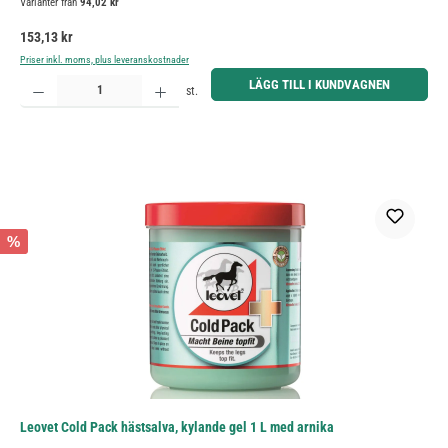
Varianter från
94,02 kr
Ordinarie pris:
153,13 kr
Priser inkl. moms, plus leveranskostnader
Produktkvantitet: Ange önskat belopp eller använd knapparna för att öka eller minska kvantiteten.
LÄGG TILL I KUNDVAGNEN
st.
%
Leovet Cold Pack hästsalva, kylande gel 1 L med arnika