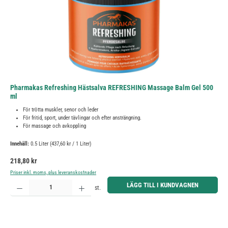
Pharmakas Refreshing Hästsalva REFRESHING Massage Balm Gel 500
ml
För trötta muskler, senor och leder
För fritid, sport, under tävlingar och efter ansträngning.
För massage och avkoppling
Innehåll:
0.5 Liter
(437,60 kr / 1 Liter)
Ordinarie pris:
218,80 kr
Priser inkl. moms, plus leveranskostnader
Produktkvantitet: Ange önskat belopp eller använd knapparna för att öka eller minska kvantiteten.
LÄGG TILL I KUNDVAGNEN
st.