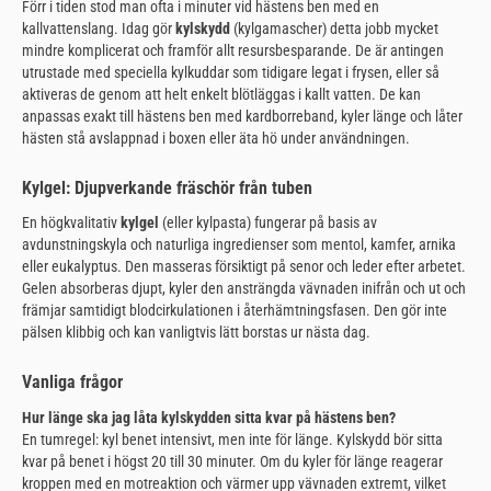
Förr i tiden stod man ofta i minuter vid hästens ben med en
kallvattenslang. Idag gör
kylskydd
(kylgamascher) detta jobb mycket
mindre komplicerat och framför allt resursbesparande. De är antingen
utrustade med speciella kylkuddar som tidigare legat i frysen, eller så
aktiveras de genom att helt enkelt blötläggas i kallt vatten. De kan
anpassas exakt till hästens ben med kardborreband, kyler länge och låter
hästen stå avslappnad i boxen eller äta hö under användningen.
Kylgel: Djupverkande fräschör från tuben
En högkvalitativ
kylgel
(eller kylpasta) fungerar på basis av
avdunstningskyla och naturliga ingredienser som mentol, kamfer, arnika
eller eukalyptus. Den masseras försiktigt på senor och leder efter arbetet.
Gelen absorberas djupt, kyler den ansträngda vävnaden inifrån och ut och
främjar samtidigt blodcirkulationen i återhämtningsfasen. Den gör inte
pälsen klibbig och kan vanligtvis lätt borstas ur nästa dag.
Vanliga frågor
Hur länge ska jag låta kylskydden sitta kvar på hästens ben?
En tumregel: kyl benet intensivt, men inte för länge. Kylskydd bör sitta
kvar på benet i högst 20 till 30 minuter. Om du kyler för länge reagerar
kroppen med en motreaktion och värmer upp vävnaden extremt, vilket