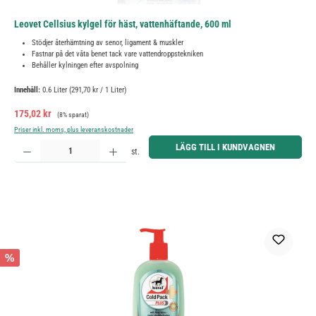
Leovet Cellsius kylgel för häst, vattenhäftande, 600 ml
Stödjer återhämtning av senor, ligament & muskler
Fastnar på det våta benet tack vare vattendroppstekniken
Behåller kylningen efter avspolning
Innehåll:
0.6 Liter
(291,70 kr / 1 Liter)
Försäljningspris:
Ordinarie pris:
175,02 kr
(8% sparat)
Priser inkl. moms, plus leveranskostnader
Produktkvantitet: Ange önskat belopp eller använd knapparna för att öka eller minska kvantiteten.
LÄGG TILL I KUNDVAGNEN
st.
%