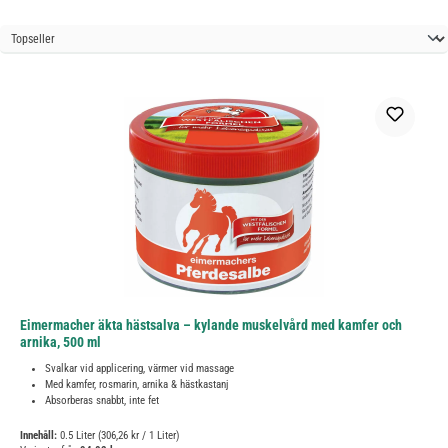
Eimermacher äkta hästsalva – kylande muskelvård med kamfer och
arnika, 500 ml
Svalkar vid applicering, värmer vid massage
Med kamfer, rosmarin, arnika & hästkastanj
Absorberas snabbt, inte fet
Innehåll:
0.5 Liter
(306,26 kr / 1 Liter)