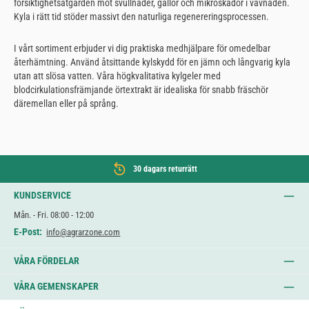
försiktighetsåtgärden mot svullnader, gallor och mikroskador i vävnaden.
Kyla i rätt tid stöder massivt den naturliga regenereringsprocessen.
I vårt sortiment erbjuder vi dig praktiska medhjälpare för omedelbar
återhämtning. Använd åtsittande kylskydd för en jämn och långvarig kyla
utan att slösa vatten. Våra högkvalitativa kylgeler med
blodcirkulationsfrämjande örtextrakt är idealiska för snabb fräschör
däremellan eller på språng.
30 dagars returrätt
KUNDSERVICE
Mån. - Fri. 08:00 - 12:00
E-Post:
info@agrarzone.com
VÅRA FÖRDELAR
VÅRA GEMENSKAPER