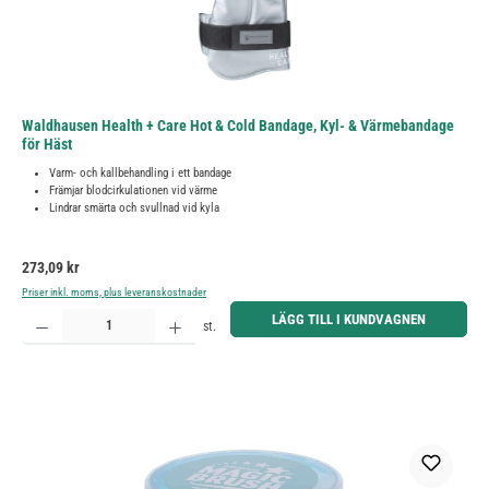
Waldhausen Health + Care Hot & Cold Bandage, Kyl- & Värmebandage
för Häst
Varm- och kallbehandling i ett bandage
Främjar blodcirkulationen vid värme
Lindrar smärta och svullnad vid kyla
Ordinarie pris:
273,09 kr
Priser inkl. moms, plus leveranskostnader
Produktkvantitet: Ange önskat belopp eller använd knapparna för att öka eller minska kvantiteten.
LÄGG TILL I KUNDVAGNEN
st.