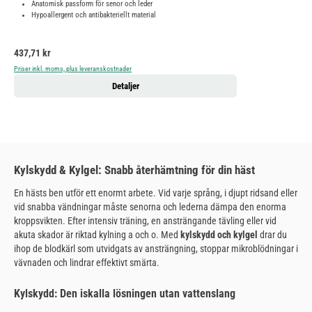
Anatomisk passform för senor och leder
Hypoallergent och antibakteriellt material
Ordinarie pris:
437,71 kr
Priser inkl. moms, plus leveranskostnader
Detaljer
Kylskydd & Kylgel: Snabb återhämtning för din häst
En hästs ben utför ett enormt arbete. Vid varje språng, i djupt ridsand eller
vid snabba vändningar måste senorna och lederna dämpa den enorma
kroppsvikten. Efter intensiv träning, en ansträngande tävling eller vid
akuta skador är riktad kylning a och o. Med
kylskydd och kylgel
drar du
ihop de blodkärl som utvidgats av ansträngning, stoppar mikroblödningar i
vävnaden och lindrar effektivt smärta.
Kylskydd: Den iskalla lösningen utan vattenslang