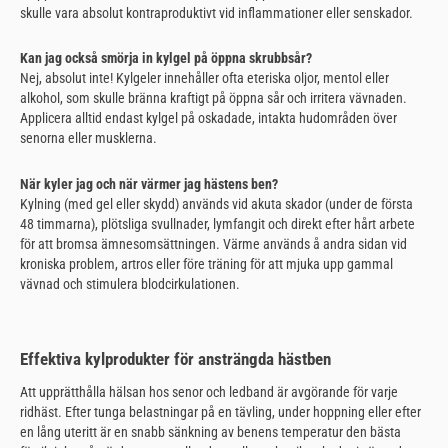
skulle vara absolut kontraproduktivt vid inflammationer eller senskador.
Kan jag också smörja in kylgel på öppna skrubbsår?
Nej, absolut inte! Kylgeler innehåller ofta eteriska oljor, mentol eller
alkohol, som skulle bränna kraftigt på öppna sår och irritera vävnaden.
Applicera alltid endast kylgel på oskadade, intakta hudområden över
senorna eller musklerna.
När kyler jag och när värmer jag hästens ben?
Kylning (med gel eller skydd) används vid akuta skador (under de första
48 timmarna), plötsliga svullnader, lymfangit och direkt efter hårt arbete
för att bromsa ämnesomsättningen. Värme används å andra sidan vid
kroniska problem, artros eller före träning för att mjuka upp gammal
vävnad och stimulera blodcirkulationen.
Effektiva kylprodukter för ansträngda hästben
Att upprätthålla hälsan hos senor och ledband är avgörande för varje
ridhäst. Efter tunga belastningar på en tävling, under hoppning eller efter
en lång uteritt är en snabb sänkning av benens temperatur den bästa