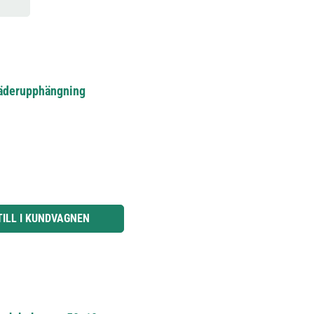
jäderupphängning
knapparna för att öka eller minska kvantiteten.
TILL I KUNDVAGNEN