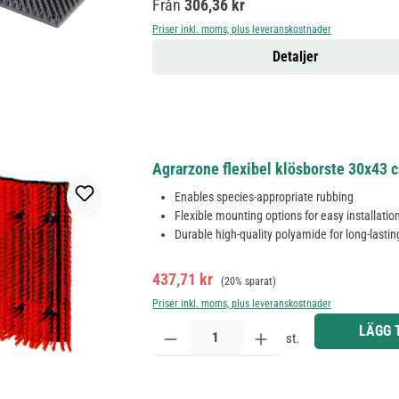
Ordinarie pris:
Från
306,36 kr
Priser inkl. moms, plus leveranskostnader
Detaljer
Agrarzone flexibel klösborste 30x43 
Enables species-appropriate rubbing
Flexible mounting options for easy installatio
Durable high-quality polyamide for long-lastin
Försäljningspris:
Ordinarie pris:
437,71 kr
(20% sparat)
Priser inkl. moms, plus leveranskostnader
Produktkvantitet: Ange önskat belopp eller använd 
LÄGG 
st.