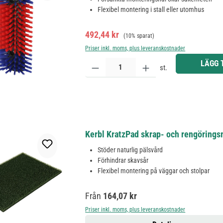
Flexibel montering i stall eller utomhus
Försäljningspris:
Ordinarie pris:
492,44 kr
(10% sparat)
Priser inkl. moms, plus leveranskostnader
Produktkvantitet: Ange önskat belopp eller använd 
LÄGG 
st.
Kerbl KratzPad skrap- och rengöringsma
Stöder naturlig pälsvård
Förhindrar skavsår
Flexibel montering på väggar och stolpar
Ordinarie pris:
Från
164,07 kr
Priser inkl. moms, plus leveranskostnader