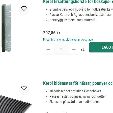
Kerbl Ersättningsborste för boskaps-
Grundlig päls- och hudvård för nötkreatur, kal
Passar Kerbl och Agrarzones boskapsborstar
Borstrygg av återvunnet material
Ordinarie pris:
207,86 kr
Priser inkl. moms, plus leveranskostnader
Produktkvantitet: Ange önskat belopp eller använd 
LÄGG 
st.
Kerbl klösmatta för hästar, ponnyer oc
Tillgodoser det naturliga klösbehovet
Passar hästar, ponnyer, kalvar och getter
Skonsam pälsvård utan hudirritation