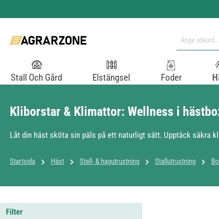
pa till huvudinnehåll
Hoppa till sökning
Hoppa till huvudnavigering
Stall Och Gård
Elstängsel
Foder
H
Kliborstar & Klimattor: Wellness i hästb
Låt din häst sköta sin päls på ett naturligt sätt. Upptäck säkra 
Startsida
Häst
Stall- & hagutrustning
Stallutrustning
Bo
Filter