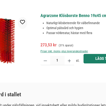
Agrarzone Klösborste Benno 19x45 cm 
Naturligt klösbeteende för välbefinnande
Optimal pälsvård och hygien
Passar nötkreatur, hästar med flera
Försäljningspris:
Ordinarie pris:
273,53 kr
(31% sparat)
Priser inkl. moms, plus leveranskostnader
Produktkvantitet: Ange önskat belopp eller använd 
LÄGG 
st.
d i stallet
 under pälsfällningen, vid insektsbett eller milda hudirritationer leta