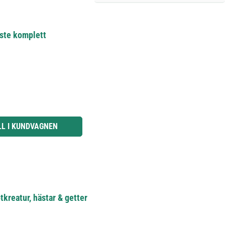
ste komplett
knapparna för att öka eller minska kvantiteten.
LL I KUNDVAGNEN
tkreatur, hästar & getter