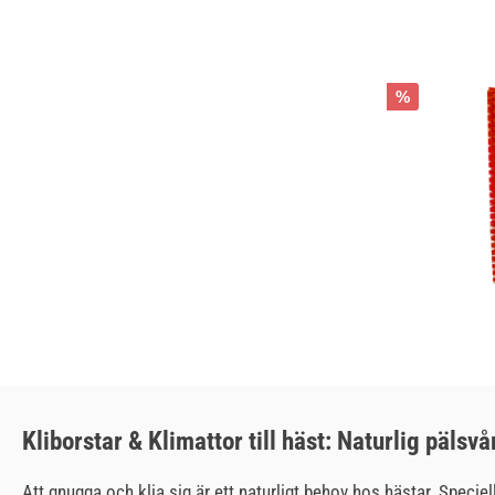
%
Kliborstar & Klimattor till häst: Naturlig pälsvår
Att gnugga och klia sig är ett naturligt behov hos hästar. Speciellt