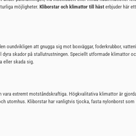
turliga möjligheter.
Kliborstar och klimattor till häst
erbjuder här et
n oundvikligen att gnugga sig mot boxväggar, foderkrubbor, vattenk
ill dyra skador på stallutrustningen. Speciellt utformade klimattor o
a eller skada sig.
 vara extremt motståndskraftiga. Högkvalitativa klimattor är gjorda
ch utomhus. Kliborstar har vanligtvis tjocka, fasta nylonborst s