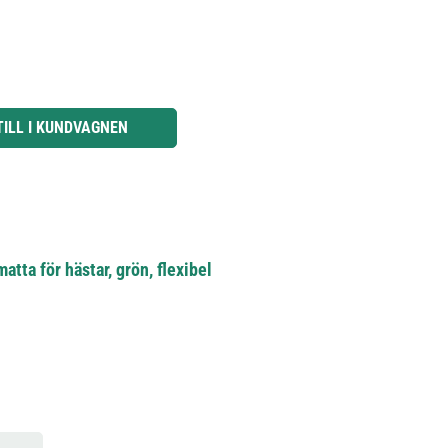
knapparna för att öka eller minska kvantiteten.
TILL I KUNDVAGNEN
tta för hästar, grön, flexibel