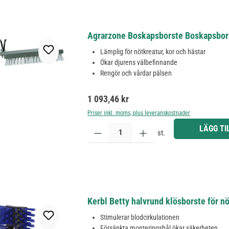
Agrarzone Boskapsborste Boskapsbor
Lämplig för nötkreatur, kor och hästar
Ökar djurens välbefinnande
Rengör och vårdar pälsen
Ordinarie pris:
1 093,46 kr
Priser inkl. moms, plus leveranskostnader
Produktkvantitet: Ange önskat belopp eller använd 
LÄGG TI
st.
Kerbl Betty halvrund klösborste för nö
Stimulerar blodcirkulationen
Försänkta monteringshål ökar säkerheten