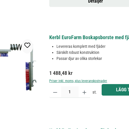
Detaljer
Kerbl EuroFarm Boskapsborste med f
Levereras komplett med fjäder
Särskilt robust konstruktion
Passar djur av olika storlekar
Ordinarie pris:
1 488,48 kr
Priser inkl. moms, plus leveranskostnader
Produktkvantitet: Ange önskat belopp eller använd 
LÄGG 
st.