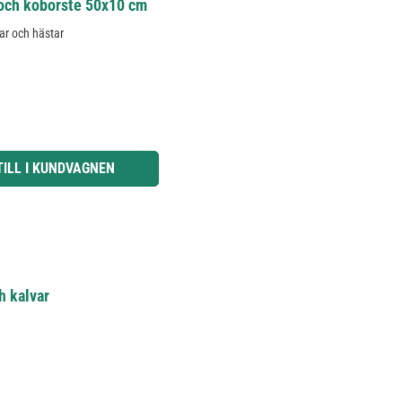
 och koborste 50x10 cm
var och hästar
knapparna för att öka eller minska kvantiteten.
TILL I KUNDVAGNEN
h kalvar