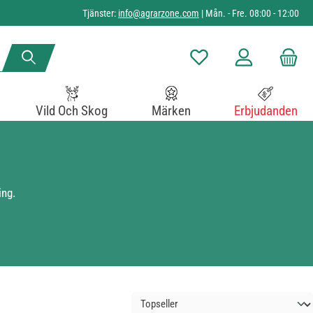
Tjänster:
info@agrarzone.com
| Mån. - Fre. 08:00 - 12:00
Du har 0 objekt i önskelista
Vild Och Skog
Märken
Erbjudanden
ing.