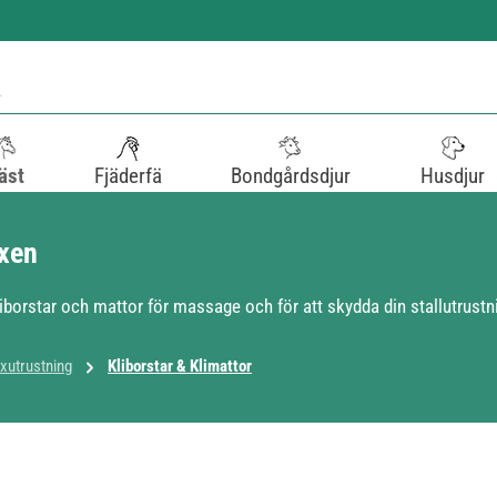
äst
Fjäderfä
Bondgårdsdjur
Husdjur
oxen
kliborstar och mattor för massage och för att skydda din stallutrustn
xutrustning
Kliborstar & Klimattor