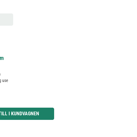
cm
n
g use
knapparna för att öka eller minska kvantiteten.
TILL I KUNDVAGNEN