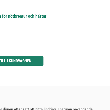
för nötkreatur och hästar
knapparna för att öka eller minska kvantiteten.
TILL I KUNDVAGNEN
r djuren efter sätt att hitta lindring. I naturen använder de