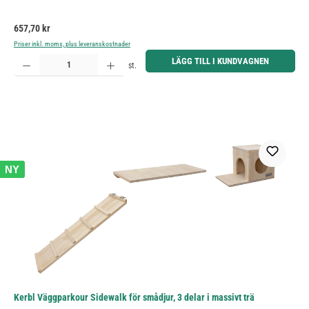
Ordinarie pris:
657,70 kr
Priser inkl. moms, plus leveranskostnader
Produktkvantitet: Ange önskat belopp eller använd knapparna för att öka eller minska kvantiteten.
LÄGG TILL I KUNDVAGNEN
st.
NY
Kerbl Väggparkour Sidewalk för smådjur, 3 delar i massivt trä