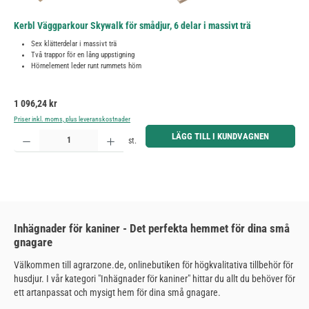
Kerbl Väggparkour Skywalk för smådjur, 6 delar i massivt trä
Sex klätterdelar i massivt trä
Två trappor för en lång uppstigning
Hörnelement leder runt rummets hörn
Ordinarie pris:
1 096,24 kr
Priser inkl. moms, plus leveranskostnader
Produktkvantitet: Ange önskat belopp eller använd knapparna för att öka eller minska kvantiteten.
LÄGG TILL I KUNDVAGNEN
st.
Inhägnader för kaniner - Det perfekta hemmet för dina små
gnagare
Välkommen till agrarzone.de, onlinebutiken för högkvalitativa tillbehör för
husdjur. I vår kategori "Inhägnader för kaniner" hittar du allt du behöver för
ett artanpassat och mysigt hem för dina små gnagare.