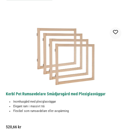
Kerbl Pet Rumsavdelare Smådjursgård med Plexiglasväggar
Inomhusgård med plexiglasväggar
Elegant ram i massivt trä
Flexibel som rumsavdelare eller avspärrning
Ordinarie pris:
520,66 kr