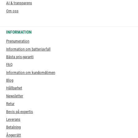
AI & transparens
Om oss
INFORMATION
Prenumeration
Information om batteriavfall
Bästa pris-garanti
FAQ
Information om kundomdömen
Blog
Hållbarhet
Newsletter
Retur
Bevis på expertis
Leverans
Betalning
Ångerrätt