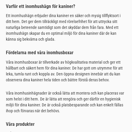
Varför ett inomhushägn för kaniner?
Ett inomhushägn erbjuder dina kaniner en säker och mysig tillflyktsort i
ditt hem. Det ger dem tillräckligt med rörelsefrihet för att uttrycka sitt
naturliga beteende samtidigt som det skyddar dem från fara. Med ett
inomhushägn skapar du en optimal miljö för dina kaniner där de kan
känna sig bekväma och glada.
Fördelarna med våra inomhusboxar
Våra inomhusboxar är tillverkade av högkvalitativa material och ger ett
hållbart och säkert hem för dina kaniner. De har gott om utrymme för att
leka, tumla runt och koppla av. Den öppna designen innebär att du kan
observera dina kaniner hela tiden och bättre förstå deras behov.
Våra inomhusinhägnader är också lätta att montera och kan placeras var
som helst i ditt hem. De är lätta att rengöra och ger därför en hygienisk
miljö för dina kaniner. De är också platsbesparande och kan enkelt fällas
ihop och förvaras när det behövs.
Våra produkter