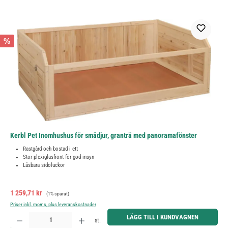
%
Kerbl Pet Inomhushus för smådjur, granträ med panoramafönster
Rastgård och bostad i ett
Stor plexiglasfront för god insyn
Låsbara sidoluckor
Försäljningspris:
Ordinarie pris:
1 259,71 kr
(1% sparat)
Priser inkl. moms, plus leveranskostnader
Produktkvantitet: Ange önskat belopp eller använd knapparna för att öka eller minska kvantiteten.
LÄGG TILL I KUNDVAGNEN
st.