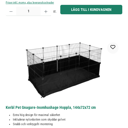
Priser inkl. moms, plus leveranskostnader
Produktkvantitet: Ange önskat belopp eller använd knapparna för att öka eller minska kvantiteten.
LÄGG TILL I KUNDVAGNEN
st.
Kerbl Pet Gnagare-Inomhushage Hoppla, 144x72x72 cm
Extra hög design för maximal säkerhet
Inkluderar nylonbotten som skyddar golvet
Snabb och verktygsfri montering