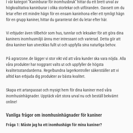
I vår kategori "Kaninburar för inomhusbruk" hittar du ett brett urval av
högkvalitativa kaninburar i olika storlekar och utföranden. Oavsett om du
letar efter ett mindre hägn för en ensam kaninhona eller ett rymligt hägn
för en grupp kaniner, hittar du garanterat det du letar efter här.
Vi erbjuder även tillbehör som hus, tunnlar och leksaker för att göra dina
kaniners inomhusmiljö ännu mer intressant och varierad. Detta gör att
dina kaniner kan utvecklas fullt ut och uppfylla sina naturliga behov.
På agrarzone.de lägger vi stor vikt vid att våra kunder ska vara nöjda. Alla
våra produkter har noggrant valts ut och uppfyller de högsta
kvalitetsstandarderna. Regelbundna lagerkontroller säkerställer att vi
alltid kan erbjuda dig produkter av bästa kvalitet.
Skapa ett artanpassat och mysigt hem för dina kaniner med våra
inomhusinhägnader. Upptäck vårt stora urval nu och beställ bekvämt
online!
Vanliga frågor om inomhusinhägnader för kaniner
Fråga 1: Måste jag ha ett inomhushägn för mina kaniner?