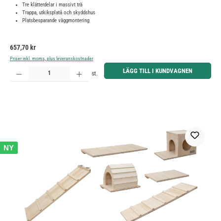
Tre klätterdelar i massivt trä
Trappa, utkiksplatå och skyddshus
Platsbesparande väggmontering
Ordinarie pris:
657,70 kr
Priser inkl. moms, plus leveranskostnader
Produktkvantitet: Ange önskat belopp eller använd knapparna för att öka eller minska kvantiteten.
LÄGG TILL I KUNDVAGNEN
st.
NY