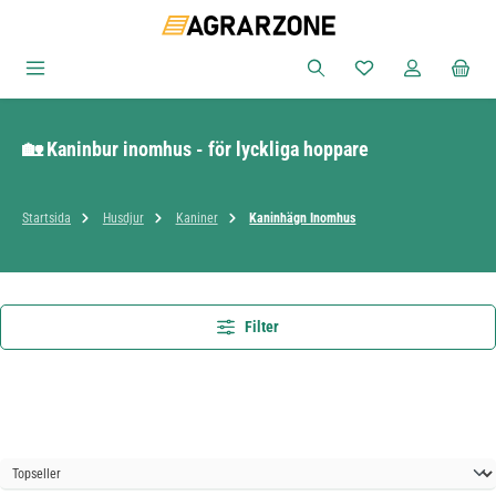
Hoppa till huvudinnehåll
Du har 0 objekt i ön
🏡 Kaninbur inomhus - för lyckliga hoppare
Startsida
Husdjur
Kaniner
Kaninhägn Inomhus
Filter