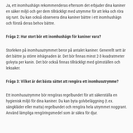
Ja, ett inomhushägn rekommenderas eftersom det erbjuder dina kaniner
en säker miljö och ger dem tillräckligt med utrymme för att leka och röra
sig runt. Du kan också observera dina kaniner bättre i ett inomhushägn
och förstå deras behov bättre.
Fråga 2: Hur stort bör ett inomhushägn för kaniner vara?
Storleken på inomhusutrymmet beror på antalet kaniner. Generellt sett är
det bättre ju större inhägnaden är. Det bör finnas minst 2-3 kvadratmeter
golvyta per kanin. Det bör också finnas tillräckligt med gömställen och
leksaker.
Fråga 3: Vilket är det bästa sättet att rengöra ett inomhusutrymme?
Ett inomhusutrymme bör rengöras regelbundet för att säkerställa en
hygienisk miljö för dina kaniner. Du kan byta golvbeläggning (t.ex.
sängkläder eller matta) regelbundet och rengöra hela utrymmet noggrant.
Använd lämpliga rengöringsmedel som är säkra för djur.