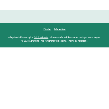
Företag
Information
Alla priser inkl moms plus
fraktkostnader
och eventuella fraktkostnader, om inget annat anges.
© 2026 Agrarzone - Alla rättigheter förbehållna. Theme by Agrarzone