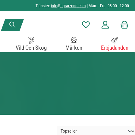
Tjänster:
info@agrarzone.com
| Mån. - Fre. 08:00 - 12:00
Du har 0 objekt i önskelista
Vild Och Skog
Märken
Erbjudanden