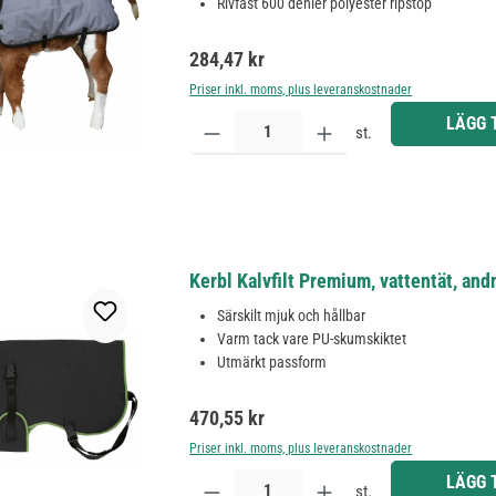
Rivfast 600 denier polyester ripstop
Ordinarie pris:
284,47 kr
Priser inkl. moms, plus leveranskostnader
Produktkvantitet: Ange önskat belopp eller använd 
LÄGG 
st.
Kerbl Kalvfilt Premium, vattentät, an
Särskilt mjuk och hållbar
Varm tack vare PU-skumskiktet
Utmärkt passform
Ordinarie pris:
470,55 kr
Priser inkl. moms, plus leveranskostnader
Produktkvantitet: Ange önskat belopp eller använd 
LÄGG 
st.