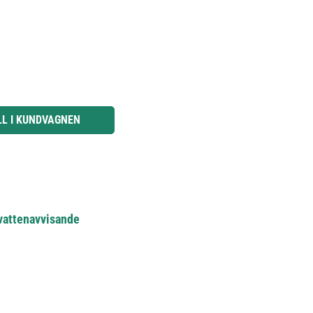
knapparna för att öka eller minska kvantiteten.
LL I KUNDVAGNEN
/vattenavvisande