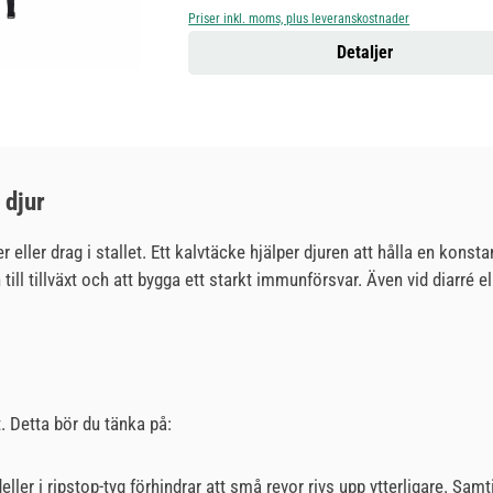
Priser inkl. moms, plus leveranskostnader
Detaljer
 djur
äder eller drag i stallet. Ett kalvtäcke hjälper djuren att hålla en k
ill tillväxt och att bygga ett starkt immunförsvar. Även vid diarré e
. Detta bör du tänka på:
ler i ripstop-tyg förhindrar att små revor rivs upp ytterligare. Samt