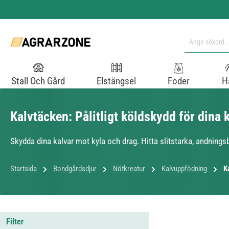
pa till huvudinnehåll
Hoppa till sökning
Hoppa till huvudnavigering
Stall Och Gård
Elstängsel
Foder
H
Kalvtäcken: Pålitligt köldskydd för dina 
Skydda dina kalvar mot kyla och drag. Hitta slitstarka, andnings
Startsida
Bondgårdsdjur
Nötkreatur
Kalvuppfödning
K
Filter