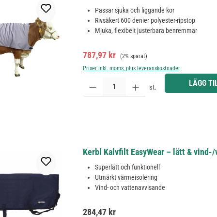
Passar sjuka och liggande kor
Rivsäkert 600 denier polyester-ripstop
Mjuka, flexibelt justerbara benremmar
Försäljningspris:
Ordinarie pris:
787,97 kr
(2% sparat)
Priser inkl. moms, plus leveranskostnader
Produktkvantitet: Ange önskat belopp eller använd 
LÄGG TI
st.
Kerbl Kalvfilt EasyWear – lätt & vind-
Superlätt och funktionell
Utmärkt värmeisolering
Vind- och vattenavvisande
Ordinarie pris:
284,47 kr