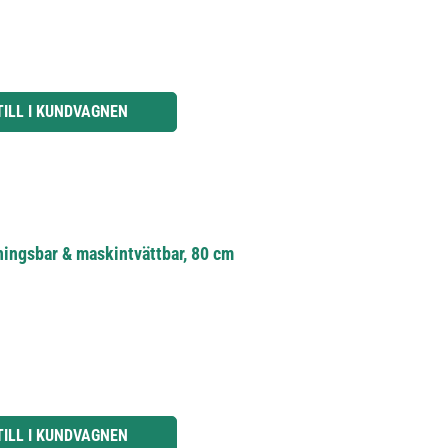
knapparna för att öka eller minska kvantiteten.
TILL I KUNDVAGNEN
dningsbar & maskintvättbar, 80 cm
knapparna för att öka eller minska kvantiteten.
TILL I KUNDVAGNEN