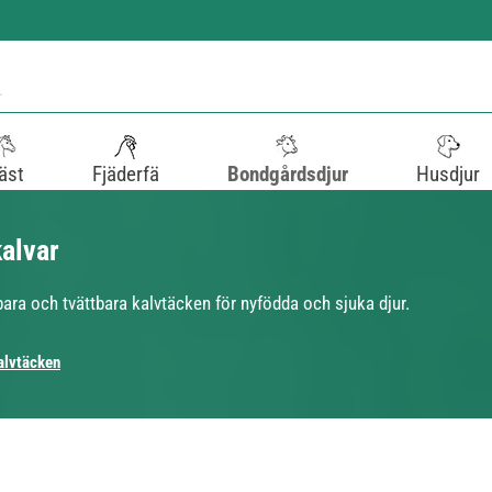
äst
Fjäderfä
Bondgårdsdjur
Husdjur
kalvar
bara och tvättbara kalvtäcken för nyfödda och sjuka djur.
alvtäcken