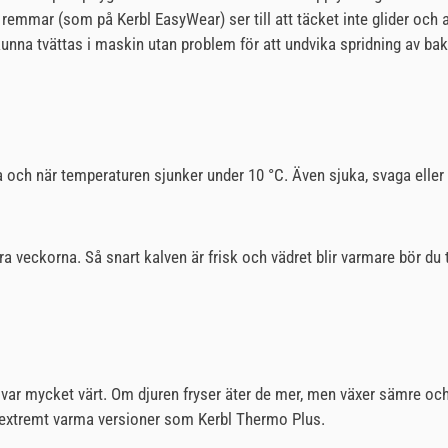
 remmar (som på Kerbl EasyWear) ser till att täcket inte glider och 
nna tvättas i maskin utan problem för att undvika spridning av bakt
 och när temperaturen sjunker under 10 °C. Även sjuka, svaga eller f
 fyra veckorna. Så snart kalven är frisk och vädret blir varmare bör du
lvar mycket värt. Om djuren fryser äter de mer, men växer sämre och bl
l extremt varma versioner som Kerbl Thermo Plus.