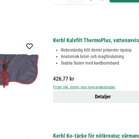
Kerbl Kalvfilt ThermoPlus, vattenavv
Rivbeständig 600 denier polyester ripstop
Anatomisk bröst- och magförslutning
Stabila fästen med kardborreband
Ordinarie pris:
426,77 kr
Priser inkl. moms, plus leveranskostnader
Detaljer
Kerbl Ko-täcke för nötkreatur, värman