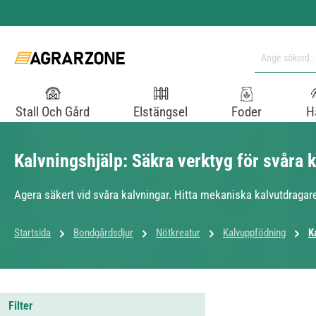
pa till huvudinnehåll
Hoppa till sökning
Hoppa till huvudnavigering
Stall Och Gård
Elstängsel
Foder
H
Kalvningshjälp: Säkra verktyg för svåra 
Agera säkert vid svåra kalvningar. Hitta mekaniska kalvutdragare,
Startsida
Bondgårdsdjur
Nötkreatur
Kalvuppfödning
K
Filter