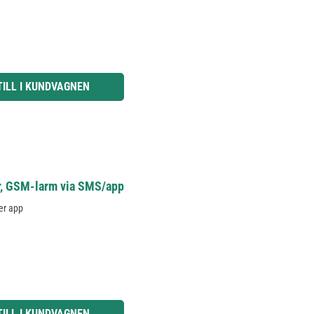
knapparna för att öka eller minska kvantiteten.
TILL I KUNDVAGNEN
or, GSM-larm via SMS/app
ler app
knapparna för att öka eller minska kvantiteten.
TILL I KUNDVAGNEN