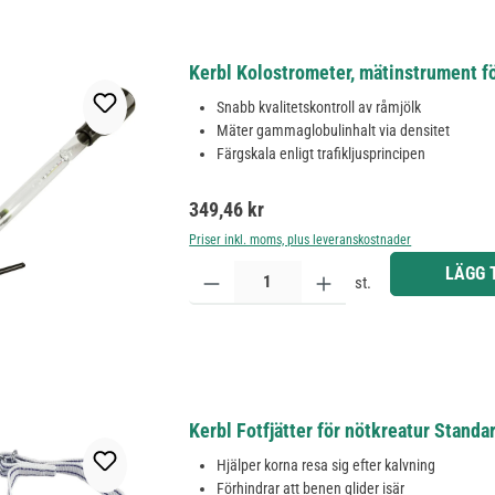
Kerbl Kolostrometer, mätinstrument för
Snabb kvalitetskontroll av råmjölk
Mäter gammaglobulinhalt via densitet
Färgskala enligt trafikljusprincipen
Ordinarie pris:
349,46 kr
Priser inkl. moms, plus leveranskostnader
Produktkvantitet: Ange önskat belopp eller använd 
LÄGG 
st.
Kerbl Fotfjätter för nötkreatur Stand
Hjälper korna resa sig efter kalvning
Förhindrar att benen glider isär