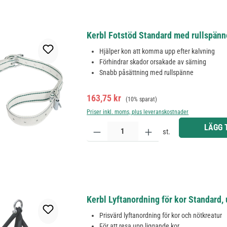
Kerbl Fotstöd Standard med rullspänn
Hjälper kon att komma upp efter kalvning
Förhindrar skador orsakade av särning
Snabb påsättning med rullspänne
Försäljningspris:
Ordinarie pris:
163,75 kr
(10% sparat)
Priser inkl. moms, plus leveranskostnader
Produktkvantitet: Ange önskat belopp eller använd 
LÄGG 
st.
Kerbl Lyftanordning för kor Standard, 
Prisvärd lyftanordning för kor och nötkreatur
För att resa upp liggande kor