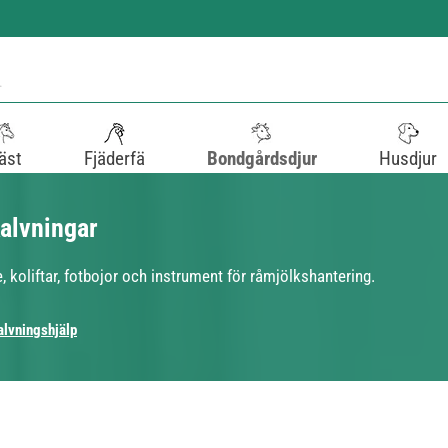
äst
Fjäderfä
Bondgårdsdjur
Husdjur
kalvningar
 koliftar, fotbojor och instrument för råmjölkshantering.
alvningshjälp