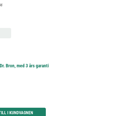
dd
r. Bron, med 3 års garanti
knapparna för att öka eller minska kvantiteten.
TILL I KUNDVAGNEN