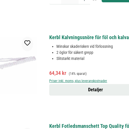
Kerbl Kalvningssnöre för föl och kalvar, 
Minskar skaderisken vid förlossning
2 öglor för säkert grepp
Slitstarkt material
Försäljningspris:
Ordinarie pris:
64,34 kr
(14% sparat)
Priser inkl. moms, plus leveranskostnader
Detaljer
Kerbl Fotledsmanschett Top Quality fö