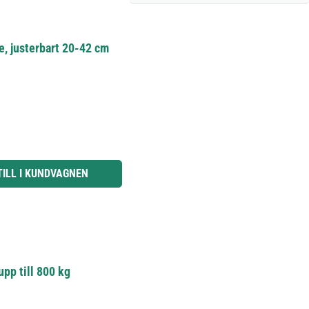
e, justerbart 20-42 cm
knapparna för att öka eller minska kvantiteten.
TILL I KUNDVAGNEN
upp till 800 kg