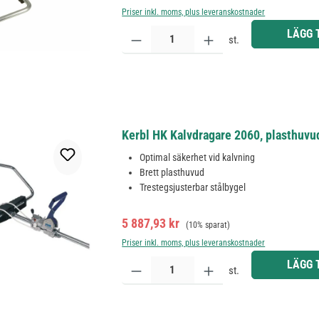
Priser inkl. moms, plus leveranskostnader
Produktkvantitet: Ange önskat belopp eller använd 
LÄGG 
st.
Kerbl HK Kalvdragare 2060, plasthuvud
Optimal säkerhet vid kalvning
Brett plasthuvud
Trestegsjusterbar stålbygel
Försäljningspris:
Ordinarie pris:
5 887,93 kr
(10% sparat)
Priser inkl. moms, plus leveranskostnader
Produktkvantitet: Ange önskat belopp eller använd 
LÄGG 
st.