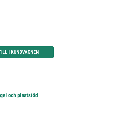
knapparna för att öka eller minska kvantiteten.
TILL I KUNDVAGNEN
gel och plaststöd