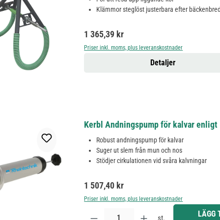
Klämmor steglöst justerbara efter bäckenbre
Ordinarie pris:
1 365,39 kr
Priser inkl. moms, plus leveranskostnader
Detaljer
Kerbl Andningspump för kalvar enligt D
Robust andningspump för kalvar
Suger ut slem från mun och nos
Stödjer cirkulationen vid svåra kalvningar
Ordinarie pris:
1 507,40 kr
Priser inkl. moms, plus leveranskostnader
Produktkvantitet: Ange önskat belopp eller använd 
LÄGG 
st.