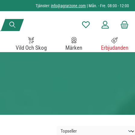
Tjänster:
info@agrarzone.com
| Mån. - Fre. 08:00 - 12:00
Du har 0 objekt i önskelista
Vild Och Skog
Märken
Erbjudanden