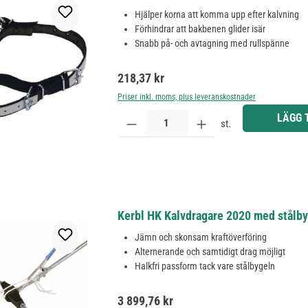
Hjälper korna att komma upp efter kalvning
Förhindrar att bakbenen glider isär
Snabb på- och avtagning med rullspänne
Ordinarie pris:
218,37 kr
Priser inkl. moms, plus leveranskostnader
Produktkvantitet: Ange önskat belopp eller använd 
LÄGG 
st.
Kerbl HK Kalvdragare 2020 med stålby
Jämn och skonsam kraftöverföring
Alternerande och samtidigt drag möjligt
Halkfri passform tack vare stålbygeln
Ordinarie pris:
3 899,76 kr