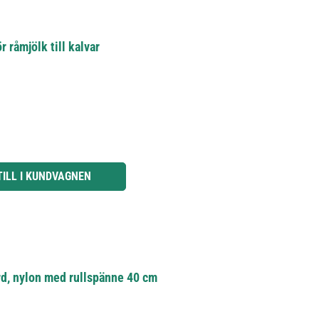
 råmjölk till kalvar
knapparna för att öka eller minska kvantiteten.
TILL I KUNDVAGNEN
ard, nylon med rullspänne 40 cm