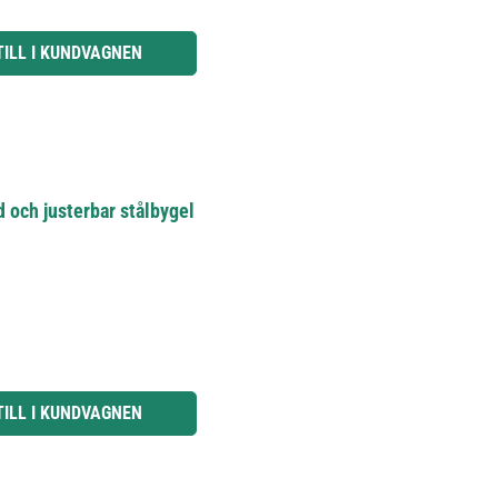
knapparna för att öka eller minska kvantiteten.
TILL I KUNDVAGNEN
 och justerbar stålbygel
knapparna för att öka eller minska kvantiteten.
TILL I KUNDVAGNEN