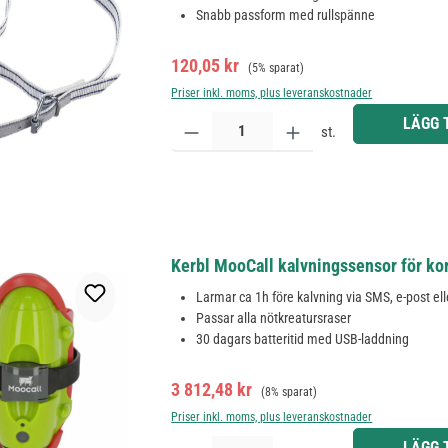
Snabb passform med rullspänne
Försäljningspris:
Ordinarie pris:
120,05 kr
(5% sparat)
Priser inkl. moms, plus leveranskostnader
Produktkvantitet: Ange önskat belopp eller använd 
LÄGG 
st.
Kerbl MooCall kalvningssensor för k
Larmar ca 1h före kalvning via SMS, e-post el
Passar alla nötkreatursraser
30 dagars batteritid med USB-laddning
Försäljningspris:
Ordinarie pris:
3 812,48 kr
(8% sparat)
Priser inkl. moms, plus leveranskostnader
Produktkvantitet: Ange önskat belopp eller använd 
LÄGG 