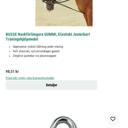
BUSSE Nackförlängare GUMMI, Elastiskt Justerbart
Träningshjälpmedel
Uppmuntrar sträckt hållning under träning
Helt elastiskt, nylonöverdraget gummi
Steglöst justerbar via plaststoppare
Ordinarie pris:
98,51 kr
Priser inkl. moms, plus leveranskostnader
Detaljer