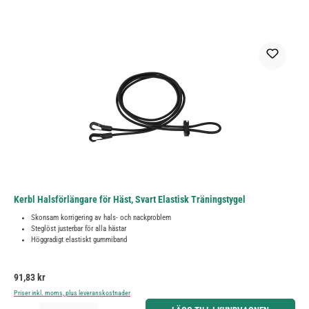
Kerbl Halsförlängare för Häst, Svart Elastisk Träningstygel
Skonsam korrigering av hals- och nackproblem
Steglöst justerbar för alla hästar
Höggradigt elastiskt gummiband
Ordinarie pris:
91,83 kr
Priser inkl. moms, plus leveranskostnader
Produktkvantitet: Ange önskat belopp eller använd knapparna för att öka eller minska kvantiteten.