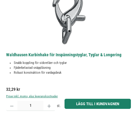
Waldhausen Karbinhake för Inspänningstyglar, Tyglar & Longering
Snabb koppling för sidoreläer och tyglar
Fjäderbelastad snäpplåsning
Robust konstruktion för vardagsbruk
Ordinarie pris:
32,29 kr
Priser inkl. moms, plus leveranskostnader
Produktkvantitet: Ange önskat belopp eller använd knapparna för att öka eller minska kvantiteten.
LÄGG TILL I KUNDVAGNEN
st.