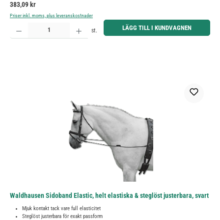
Ordinarie pris:
383,09 kr
Priser inkl. moms, plus leveranskostnader
Produktkvantitet: Ange önskat belopp eller använd knapparna för att öka eller minska kvantiteten.
LÄGG TILL I KUNDVAGNEN
st.
Waldhausen Sidoband Elastic, helt elastiska & steglöst justerbara, svart
Mjuk kontakt tack vare full elasticitet
Steglöst justerbara för exakt passform