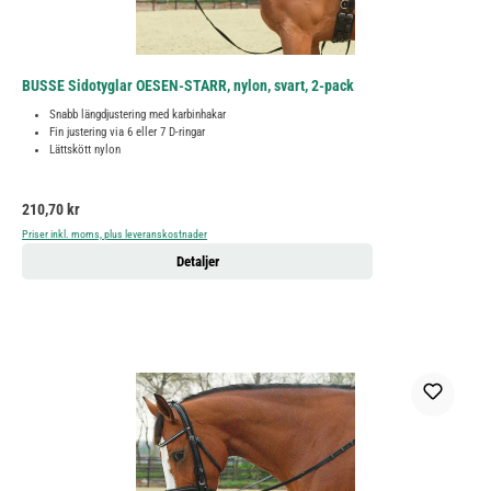
BUSSE Sidotyglar OESEN-STARR, nylon, svart, 2-pack
Snabb längdjustering med karbinhakar
Fin justering via 6 eller 7 D-ringar
Lättskött nylon
Ordinarie pris:
210,70 kr
Priser inkl. moms, plus leveranskostnader
Detaljer