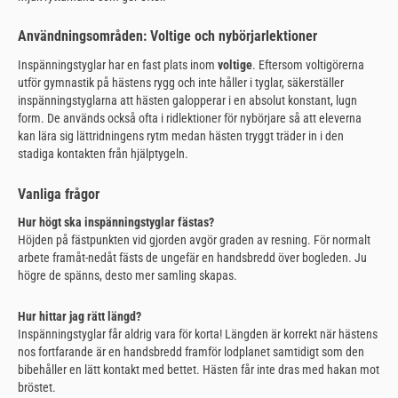
Användningsområden: Voltige och nybörjarlektioner
Inspänningstyglar har en fast plats inom
voltige
. Eftersom voltigörerna
utför gymnastik på hästens rygg och inte håller i tyglar, säkerställer
inspänningstyglarna att hästen galopperar i en absolut konstant, lugn
form. De används också ofta i ridlektioner för nybörjare så att eleverna
kan lära sig lättridningens rytm medan hästen tryggt träder in i den
stadiga kontakten från hjälptygeln.
Vanliga frågor
Hur högt ska inspänningstyglar fästas?
Höjden på fästpunkten vid gjorden avgör graden av resning. För normalt
arbete framåt-nedåt fästs de ungefär en handsbredd över bogleden. Ju
högre de spänns, desto mer samling skapas.
Hur hittar jag rätt längd?
Inspänningstyglar får aldrig vara för korta! Längden är korrekt när hästens
nos fortfarande är en handsbredd framför lodplanet samtidigt som den
bibehåller en lätt kontakt med bettet. Hästen får inte dras med hakan mot
bröstet.