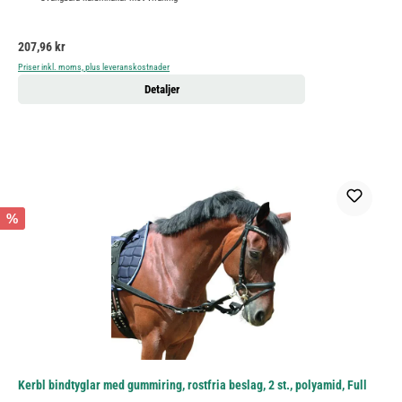
Ordinarie pris:
207,96 kr
Priser inkl. moms, plus leveranskostnader
Detaljer
%
Kerbl bindtyglar med gummiring, rostfria beslag, 2 st., polyamid, Full