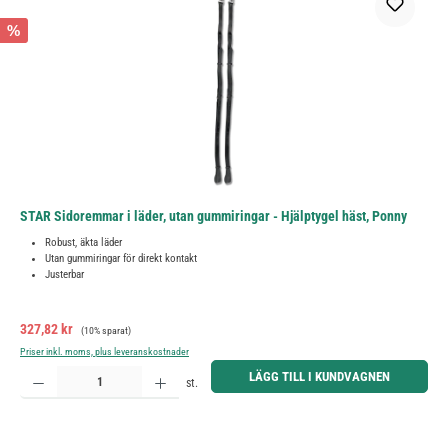
%
STAR Sidoremmar i läder, utan gummiringar - Hjälptygel häst, Ponny
Robust, äkta läder
Utan gummiringar för direkt kontakt
Justerbar
Försäljningspris:
Ordinarie pris:
327,82 kr
(10% sparat)
Priser inkl. moms, plus leveranskostnader
Produktkvantitet: Ange önskat belopp eller använd knapparna för att öka eller minska kvantiteten.
LÄGG TILL I KUNDVAGNEN
st.