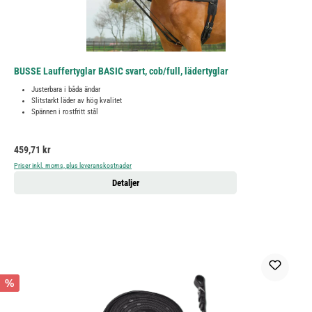
BUSSE Lauffertyglar BASIC svart, cob/full, lädertyglar
Justerbara i båda ändar
Slitstarkt läder av hög kvalitet
Spännen i rostfritt stål
Ordinarie pris:
459,71 kr
Priser inkl. moms, plus leveranskostnader
Detaljer
%