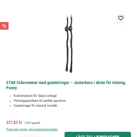
%
STAR Sidoremmar med gummiringar – Justerbara i skinn för träning,
Ponny
Kvalitetsskinn för lång livslängd
Flerstegsjusterbara för perfekt passform
Gummiringar för elastisk kontakt
Försäljningspris:
Ordinarie pris:
327,82 kr
(10% sparat)
Priser inkl. moms, plus leveranskostnader
Produktkvantitet: Ange önskat belopp eller använd knapparna för att öka eller minska kvantiteten.
LÄGG TILL I KUNDVAGNEN