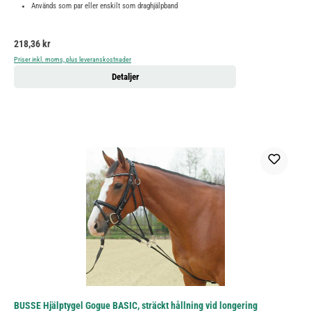
Används som par eller enskilt som draghjälpband
Ordinarie pris:
218,36 kr
Priser inkl. moms, plus leveranskostnader
Detaljer
BUSSE Hjälptygel Gogue BASIC, sträckt hållning vid longering