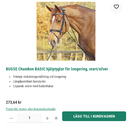
BUSSE Chambon BASIC hjälptyglar för longering, svart/silver
Främjar sträckningsställning vid longering
Längdjusterbart basstycke
Löpande snöre med karbinhakar
Ordinarie pris:
273,64 kr
Priser inkl. moms, plus leveranskostnader
Produktkvantitet: Ange önskat belopp eller använd knapparna för att öka eller minska kvantiteten.
LÄGG TILL I KUNDVAGNEN
st.