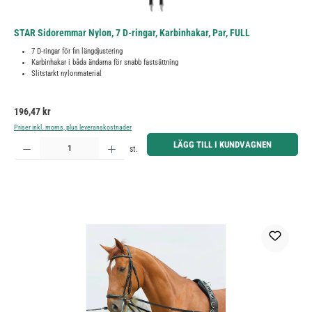
STAR Sidoremmar Nylon, 7 D-ringar, Karbinhakar, Par, FULL
7 D-ringar för fin längdjustering
Karbinhakar i båda ändarna för snabb fastsättning
Slitstarkt nylonmaterial
Ordinarie pris:
196,47 kr
Priser inkl. moms, plus leveranskostnader
Produktkvantitet: Ange önskat belopp eller använd knapparna för att öka eller minska kvantiteten.
LÄGG TILL I KUNDVAGNEN
st.