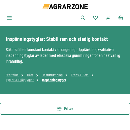
Hoppa till huvudinnehåll
Du har 0 objekt i ön
Inspänningstyglar: Stabil ram och stadig kontakt
Säkerställ en konstant kontakt vid longering. Upptäck högkvalitativa
inspänningstyglar av läder med elastiska gummiringar för en hästvänlig
inramning.
Startsida
Häst
Hästutrustning
Träns & Bett
Tyglar & Hjälptyglar
Inspänningstygel
Filter