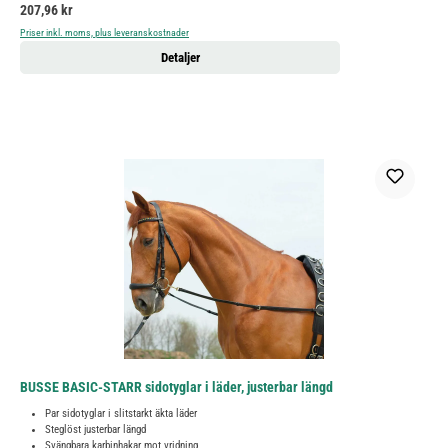
Ordinarie pris:
207,96 kr
Priser inkl. moms, plus leveranskostnader
Detaljer
BUSSE BASIC-STARR sidotyglar i läder, justerbar längd
Par sidotyglar i slitstarkt äkta läder
Steglöst justerbar längd
Svängbara karbinhakar mot vridning