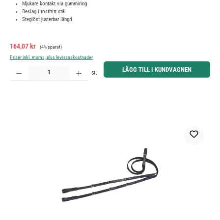
Mjukare kontakt via gummiring
Beslag i rostfritt stål
Steglöst justerbar längd
Försäljningspris:
Ordinarie pris:
164,07 kr
(4% sparat)
Priser inkl. moms, plus leveranskostnader
Produktkvantitet: Ange önskat belopp eller använd knapparna för att öka eller minska kvantiteten.
LÄGG TILL I KUNDVAGNEN
st.