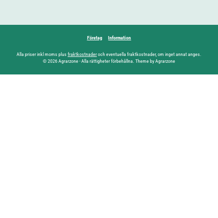
Företag
Information
Alla priser inkl moms plus
fraktkostnader
och eventuella fraktkostnader, om inget annat anges.
© 2026 Agrarzone - Alla rättigheter förbehållna. Theme by Agrarzone