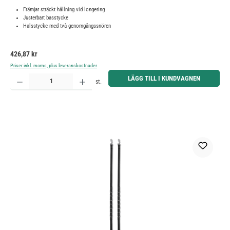
Främjar sträckt hållning vid longering
Justerbart basstycke
Halsstycke med två genomgångssnören
Ordinarie pris:
426,87 kr
Priser inkl. moms, plus leveranskostnader
Produktkvantitet: Ange önskat belopp eller använd knapparna för att öka eller minska kvantiteten.
LÄGG TILL I KUNDVAGNEN
st.