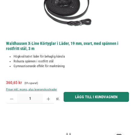
Waldhausen X-Line Körtyglar i Läder, 19 mm, svart, med spännen i
rostfritt stål, 3 m
Högkvalitativt läder för behaglig känsla
Robusta spännen i rostfritt stål
Gymnastiserande effekt för markträning
Försäljningspris:
Ordinarie pris:
360,65 kr
(6% sparat)
Priser inkl. moms, plus leveranskostnader
Produktkvantitet: Ange önskat belopp eller använd knapparna för att öka eller minska kvantiteten.
LÄGG TILL I KUNDVAGNEN
st.