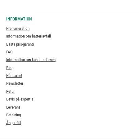
INFORMATION
Prenumeration
Information om batteriavfall
Bästa pris-garanti
FAQ
Information om kundomdömen
Blog
Hållbarhet
Newsletter
Retur
Bevis på expertis
Leverans
Betalning
Ångerrätt