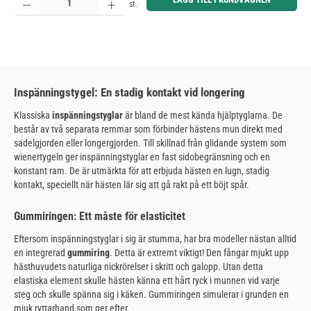
st.
Inspänningstygel: En stadig kontakt vid longering
Klassiska
inspänningstyglar
är bland de mest kända hjälptyglarna. De
består av två separata remmar som förbinder hästens mun direkt med
sadelgjorden eller longergjorden. Till skillnad från glidande system som
wienertygeln ger inspänningstyglar en fast sidobegränsning och en
konstant ram. De är utmärkta för att erbjuda hästen en lugn, stadig
kontakt, speciellt när hästen lär sig att gå rakt på ett böjt spår.
Gummiringen: Ett måste för elasticitet
Eftersom inspänningstyglar i sig är stumma, har bra modeller nästan alltid
en integrerad
gummiring
. Detta är extremt viktigt! Den fångar mjukt upp
hästhuvudets naturliga nickrörelser i skritt och galopp. Utan detta
elastiska element skulle hästen känna ett hårt ryck i munnen vid varje
steg och skulle spänna sig i käken. Gummiringen simulerar i grunden en
mjuk ryttarhand som ger efter.