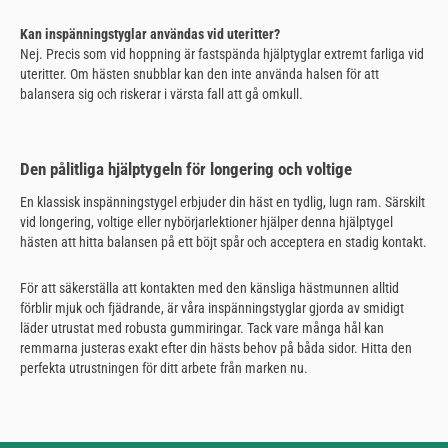
Kan inspänningstyglar användas vid uteritter?
Nej. Precis som vid hoppning är fastspända hjälptyglar extremt farliga vid
uteritter. Om hästen snubblar kan den inte använda halsen för att
balansera sig och riskerar i värsta fall att gå omkull.
Den pålitliga hjälptygeln för longering och voltige
En klassisk inspänningstygel erbjuder din häst en tydlig, lugn ram. Särskilt
vid longering, voltige eller nybörjarlektioner hjälper denna hjälptygel
hästen att hitta balansen på ett böjt spår och acceptera en stadig kontakt.
För att säkerställa att kontakten med den känsliga hästmunnen alltid
förblir mjuk och fjädrande, är våra inspänningstyglar gjorda av smidigt
läder utrustat med robusta gummiringar. Tack vare många hål kan
remmarna justeras exakt efter din hästs behov på båda sidor. Hitta den
perfekta utrustningen för ditt arbete från marken nu.