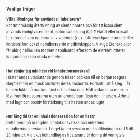
Vanliga frågor
Vilka lösningar får användas i inhalatorn?
För rutinmässig återfuktning av slemhinnorna och för att lossa slem
används vanligtvis en steril, isoton saltlösning (0,9 % NaCl) eller koksalt.
Läkemedel som ordinerats av veterinär (t.ex. luftrörsvidgande medel eller
kortison) kan också nebuliseras via medicinkoppen. Viktigt: Eteriska oljor
får aldrig hällas i en modern nebulisator, eftersom de extremt irriterar
lungorna och kan skada enheten!
Hur vänjer jag min häst vid inhalationsmasken?
Hästar andas uteslutande genom näsan och kan till en början reagera
skeptiskt när en mask omsluter deras näsborrar. Fortsätt i små steg. Låt
hästen lukta på masken först och belöna den. Håll sedan bara masken
löst framför näsborrarna utan att omedelbart fästa den i nacken. Arbeta
med lugn och positiv förstärkning tills hästen andas lugnt.
Hur lång tid tar en inhalationssession för en häst?
Detta beror på mängden inhalationsvätska och enhetens
nebuliseringsprestanda. I regel tar en session med saltlösning cirka 15 till
20 minuter. Vid akut behandling av hästastma är denna tid vanligtvis