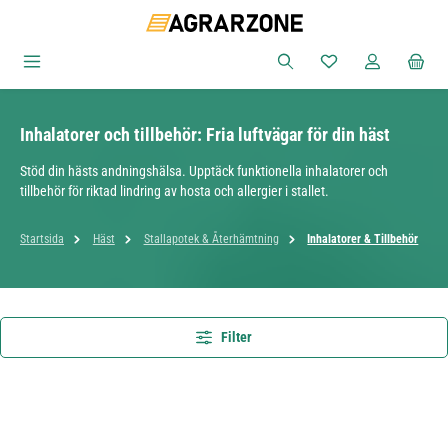
Hoppa till huvudinnehåll
Du har 0 objekt i ön
Inhalatorer och tillbehör: Fria luftvägar för din häst
Stöd din hästs andningshälsa. Upptäck funktionella inhalatorer och
tillbehör för riktad lindring av hosta och allergier i stallet.
Startsida
Häst
Stallapotek & Återhämtning
Inhalatorer & Tillbehör
Filter