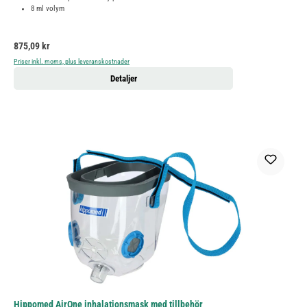
8 ml volym
Ordinarie pris:
875,09 kr
Priser inkl. moms, plus leveranskostnader
Detaljer
Hippomed AirOne inhalationsmask med tillbehör