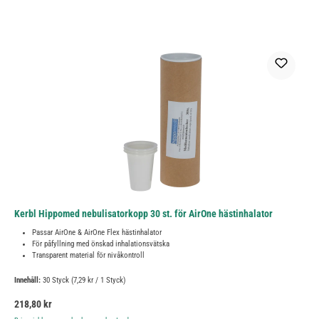
Kerbl Hippomed nebulisatorkopp 30 st. för AirOne hästinhalator
Passar AirOne & AirOne Flex hästinhalator
För påfyllning med önskad inhalationsvätska
Transparent material för nivåkontroll
Innehåll:
30 Styck
(7,29 kr / 1 Styck)
Ordinarie pris:
218,80 kr