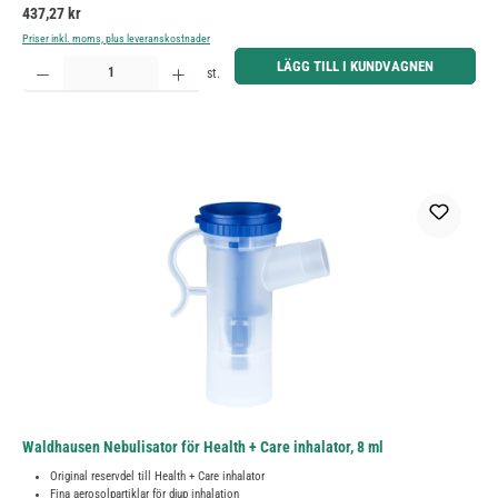
Ordinarie pris:
437,27 kr
Priser inkl. moms, plus leveranskostnader
Produktkvantitet: Ange önskat belopp eller använd knapparna för att öka eller minska kvantiteten.
LÄGG TILL I KUNDVAGNEN
st.
Waldhausen Nebulisator för Health + Care inhalator, 8 ml
Original reservdel till Health + Care inhalator
Fina aerosolpartiklar för djup inhalation