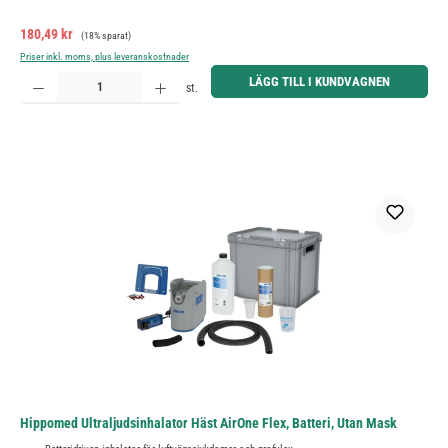
Försäljningspris:
Ordinarie pris:
180,49 kr
(18% sparat)
Priser inkl. moms, plus leveranskostnader
Produktkvantitet: Ange önskat belopp eller använd knapparna för att öka eller minska kvantiteten.
LÄGG TILL I KUNDVAGNEN
st.
Hippomed Ultraljudsinhalator Häst AirOne Flex, Batteri, Utan Mask