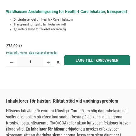
Waldhausen Anslutningsslang för Health + Care Inhalator, transparent
Originalreservdel till Health + Care inhalatorn
Transparent för synlig luftflödeskontroll
1,6 meters längd för flexibel användning
Ordinarie pris:
273,09 kr
Priser inkl. moms, plus leveranskostnader
Produktkvantitet: Ange önskat belopp eller använd knapparna för att öka eller minska kvantiteten.
LÄGG TILL I KUNDVAGNEN
st.
Inhalatorer för hästar: Riktat stöd vid andningsproblem
Hästens luftvägar är extremt känsliga. Torrt hö, en hög dammbelastning i
stallet eller pollen på våren kan snabbt fresta på de känsliga lungorna.
Kronisk hosta, hästastma (RAO/COA) eller akuta luftvägsinfektioner kräver
riktad vård. En
inhalator för hästar
erbjuder ett mycket effektivt och
skonsamt sätt att återfukta slemhinnorna, lossa segt slem djupt ner i