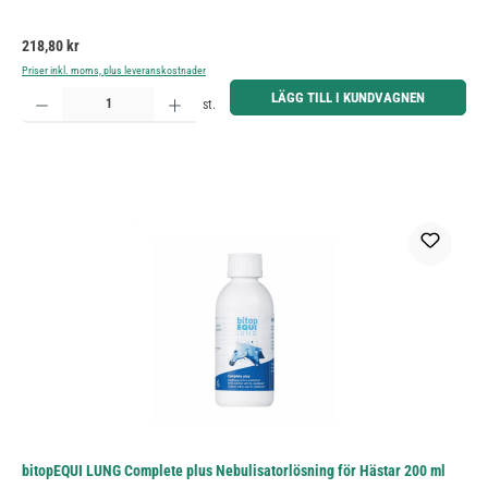
Ordinarie pris:
218,80 kr
Priser inkl. moms, plus leveranskostnader
Produktkvantitet: Ange önskat belopp eller använd knapparna för att öka eller minska kvantiteten.
LÄGG TILL I KUNDVAGNEN
st.
bitopEQUI LUNG Complete plus Nebulisatorlösning för Hästar 200 ml