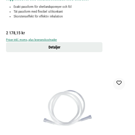
Exakt passform för shetlandsponnyer och föl
Tät passform med flexibel silikonkant
Skorstenseffekt för effektiv inhalation
Ordinarie pris:
2 178,15 kr
Priser inkl. moms, plus leveranskostnader
Detaljer