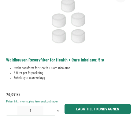
Waldhausen Reservfilter för Health + Care Inhalator, 5 st
Exakt passform för Health + Care Inhalator
5 filter per förpackning
Enkelt byte utan verktyg
Ordinarie pris:
76,07 kr
Priser inkl. moms, plus leveranskostnader
Produktkvantitet: Ange önskat belopp eller använd knapparna för att öka eller minska kvantiteten.
LÄGG TILL I KUNDVAGNEN
st.