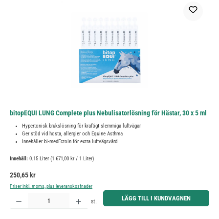
bitopEQUI LUNG Complete plus Nebulisatorlösning för Hästar, 30 x 5 ml
Hypertonisk brukslösning för kraftigt slemmiga luftvägar
Ger stöd vid hosta, allergier och Equine Asthma
Innehåller bi-medEctoin för extra luftvägsvård
Innehåll:
0.15 Liter
(1 671,00 kr / 1 Liter)
Ordinarie pris:
250,65 kr
Priser inkl. moms, plus leveranskostnader
Produktkvantitet: Ange önskat belopp eller använd knapparna för att öka eller minska kvantiteten.
LÄGG TILL I KUNDVAGNEN
st.