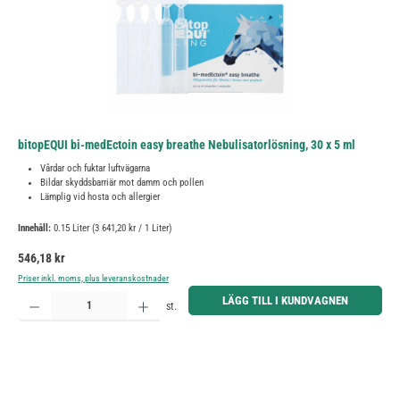
bitopEQUI bi-medEctoin easy breathe Nebulisatorlösning, 30 x 5 ml
Vårdar och fuktar luftvägarna
Bildar skyddsbarriär mot damm och pollen
Lämplig vid hosta och allergier
Innehåll:
0.15 Liter
(3 641,20 kr / 1 Liter)
Ordinarie pris:
546,18 kr
Priser inkl. moms, plus leveranskostnader
Produktkvantitet: Ange önskat belopp eller använd knapparna för att öka eller minska kvantiteten.
LÄGG TILL I KUNDVAGNEN
st.