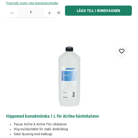
Priser inkl. moms, plus leveranskostnader
Produktkvantitet: Ange önskat belopp eller använd knapparna för att öka eller minska kvantiteten.
LÄGG TILL I KUNDVAGNEN
st.
Hippomed kontaktvätska 1 L för AirOne hästinhalator
Passar AirOne & AirOne Flex inhalatorer
Hög molekyltäthet för stabil dimbildning
Enkel dosering med mätkopp