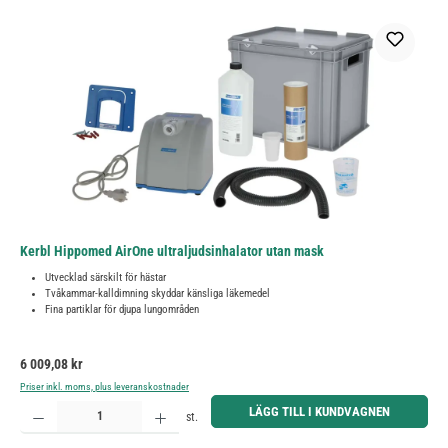
Kerbl Hippomed AirOne ultraljudsinhalator utan mask
Utvecklad särskilt för hästar
Tvåkammar-kalldimning skyddar känsliga läkemedel
Fina partiklar för djupa lungområden
Ordinarie pris:
6 009,08 kr
Priser inkl. moms, plus leveranskostnader
Produktkvantitet: Ange önskat belopp eller använd knapparna för att öka eller minska kvantiteten.
LÄGG TILL I KUNDVAGNEN
st.