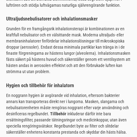
luftrören och stödja luftvägarnas naturliga självrengörande funktion.
Ultraljudsnebulisatorer och inhalationsmasker
Grunden för en framgångsrik inhalationsterapi är kombinationen av en
kraftfull nebulisator och en välsittande mask. Moderna ultraljuds- eller
membraninhalatorer finfördelar inhalationslösningar till mikroskopiska
droppar (aerosoler). Endast dessa minimala partiklar kan tränga in i de
finaste förgreningarna av hästens lungor (alveolerna). Inhalationsmasken
fästs säkert på hästens huvud och säkerställer genom ett ventilsystem att
hästen andas in aerosolen effektivt och att den förbrukade luften kan
strömma ut utan problem.
Hygien och tillbehör för inhalatorn
En noggrann hygien är avgörande vid inhalation, eftersom bakterier
annars kan transporteras direkt ner i lungorna. Masken, slangarna och
nebulisatorenheten måste rengöras noggrant efter varje användning och
desinficeras regelbundet.
Tillbehör
inkluderar därför inte bara
ersättningsfilter, passande tätningsringar och medicinkoppar, utan även
speciella rengöringsvätskor. Regelbundet byte av filter och slitdelar
säkerställer enhetens konstanta prestanda och skyddar din hästs hälsa.