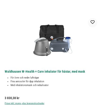
Waldhausen W-Health + Care inhalator för hästar, med mask
För övre och nedre luftvägar
Fina aerosoler för djup inhalation
Med inhalationsmask och nebulisator
Ordinarie pris:
3 830,38 kr
Priser inkl. moms, plus leveranskostnader