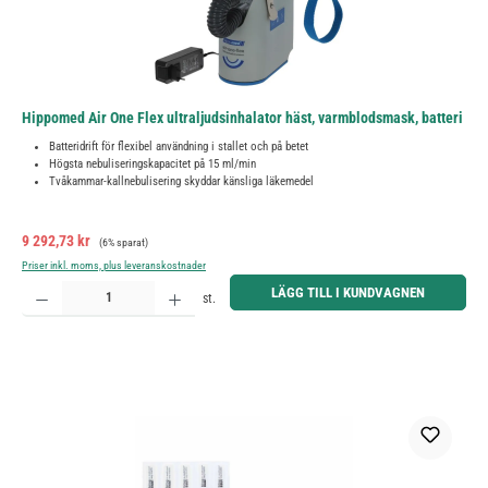
Hippomed Air One Flex ultraljudsinhalator häst, varmblodsmask, batteri
Batteridrift för flexibel användning i stallet och på betet
Högsta nebuliseringskapacitet på 15 ml/min
Tvåkammar-kallnebulisering skyddar känsliga läkemedel
Försäljningspris:
Ordinarie pris:
9 292,73 kr
(6% sparat)
Priser inkl. moms, plus leveranskostnader
Produktkvantitet: Ange önskat belopp eller använd knapparna för att öka eller minska kvantiteten.
LÄGG TILL I KUNDVAGNEN
st.