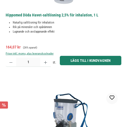
Hippomed Döda Havet-saltlösning 2,5% för inhalation, 1 L
Naturlig saltlösning för inhalation
Rik på mineraler och spårämnen
Lugnande och avslappnande effekt
Försäljningspris:
Ordinarie pris:
164,07 kr
(26% sparat)
Priser inkl. moms, plus leveranskostnader
Produktkvantitet: Ange önskat belopp eller använd knapparna för att öka eller minska kvantiteten.
LÄGG TILL I KUNDVAGNEN
st.
%