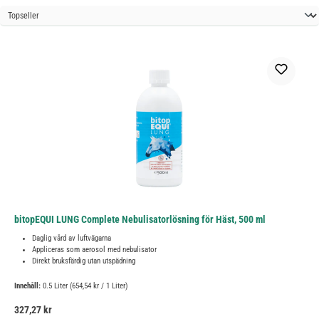
bitopEQUI LUNG Complete Nebulisatorlösning för Häst, 500 ml
Daglig vård av luftvägarna
Appliceras som aerosol med nebulisator
Direkt bruksfärdig utan utspädning
Innehåll:
0.5 Liter
(654,54 kr / 1 Liter)
Ordinarie pris:
327,27 kr