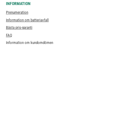
INFORMATION
Prenumeration
Information om batteriavfall
Bästa pris-garanti
FAQ
Information om kundomdömen
Blog
Hållbarhet
Newsletter
Retur
Bevis på expertis
Leverans
Betalning
Ångerrätt