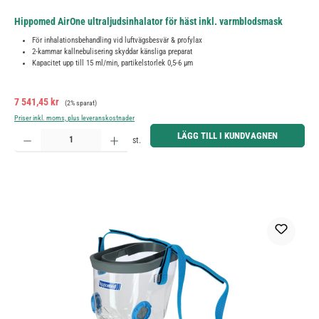
Hippomed AirOne ultraljudsinhalator för häst inkl. varmblodsmask
För inhalationsbehandling vid luftvägsbesvär & profylax
2-kammar kallnebulisering skyddar känsliga preparat
Kapacitet upp till 15 ml/min, partikelstorlek 0,5-6 µm
Försäljningspris:
Ordinarie pris:
7 541,45 kr
(2% sparat)
Priser inkl. moms, plus leveranskostnader
Produktkvantitet: Ange önskat belopp eller använd knapparna för att öka eller minska kvantiteten.
LÄGG TILL I KUNDVAGNEN
st.