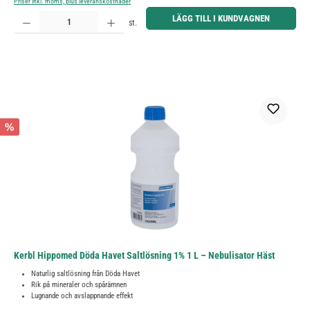
Priser inkl. moms, plus leveranskostnader
Produktkvantitet: Ange önskat belopp eller använd knapparna för att öka eller minska kvantiteten.
LÄGG TILL I KUNDVAGNEN
st.
%
Kerbl Hippomed Döda Havet Saltlösning 1% 1 L – Nebulisator Häst
Naturlig saltlösning från Döda Havet
Rik på mineraler och spårämnen
Lugnande och avslappnande effekt