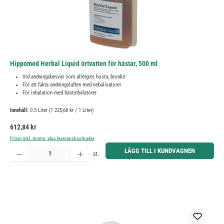
Hippomed Herbal Liquid örtvatten för hästar, 500 ml
Vid andningsbesvär som allergier, hosta, bronkit
För att fukta andningsluften med nebulisatorer
För inhalation med hästinhalatorer
Innehåll:
0.5 Liter
(1 225,68 kr / 1 Liter)
Ordinarie pris:
612,84 kr
Priser inkl. moms, plus leveranskostnader
Produktkvantitet: Ange önskat belopp eller använd knapparna för att öka eller minska kvantiteten.
LÄGG TILL I KUNDVAGNEN
st.