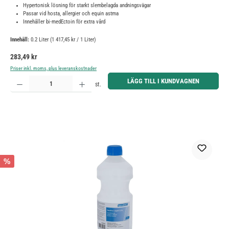
Hypertonisk lösning för starkt slembelagda andningsvägar
Passar vid hosta, allergier och equin astma
Innehåller bi-medEctoin för extra vård
Innehåll:
0.2 Liter
(1 417,45 kr / 1 Liter)
Ordinarie pris:
283,49 kr
Priser inkl. moms, plus leveranskostnader
Produktkvantitet: Ange önskat belopp eller använd knapparna för att öka eller minska kvantiteten.
LÄGG TILL I KUNDVAGNEN
st.
%