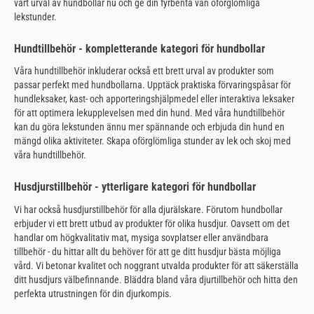
vårt urval av hundbollar nu och ge din fyrbenta vän oförglömliga
lekstunder.
Hundtillbehör - kompletterande kategori för hundbollar
Våra hundtillbehör inkluderar också ett brett urval av produkter som
passar perfekt med hundbollarna. Upptäck praktiska förvaringspåsar för
hundleksaker, kast- och apporteringshjälpmedel eller interaktiva leksaker
för att optimera lekupplevelsen med din hund. Med våra hundtillbehör
kan du göra lekstunden ännu mer spännande och erbjuda din hund en
mängd olika aktiviteter. Skapa oförglömliga stunder av lek och skoj med
våra hundtillbehör.
Husdjurstillbehör - ytterligare kategori för hundbollar
Vi har också husdjurstillbehör för alla djurälskare. Förutom hundbollar
erbjuder vi ett brett utbud av produkter för olika husdjur. Oavsett om det
handlar om högkvalitativ mat, mysiga sovplatser eller användbara
tillbehör - du hittar allt du behöver för att ge ditt husdjur bästa möjliga
vård. Vi betonar kvalitet och noggrant utvalda produkter för att säkerställa
ditt husdjurs välbefinnande. Bläddra bland våra djurtillbehör och hitta den
perfekta utrustningen för din djurkompis.