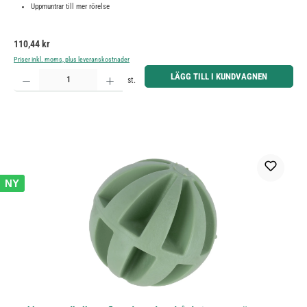
Uppmuntrar till mer rörelse
Ordinarie pris:
110,44 kr
Priser inkl. moms, plus leveranskostnader
Produktkvantitet: Ange önskat belopp eller använd knapparna för att öka eller minska kvantiteten.
LÄGG TILL I KUNDVAGNEN
st.
NY