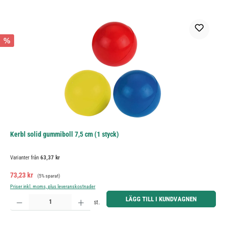
%
Kerbl solid gummiboll 7,5 cm (1 styck)
Varianter från
63,37 kr
Försäljningspris:
Ordinarie pris:
73,23 kr
(5% sparat)
Priser inkl. moms, plus leveranskostnader
Produktkvantitet: Ange önskat belopp eller använd knapparna för att öka eller minska kvantiteten.
LÄGG TILL I KUNDVAGNEN
st.