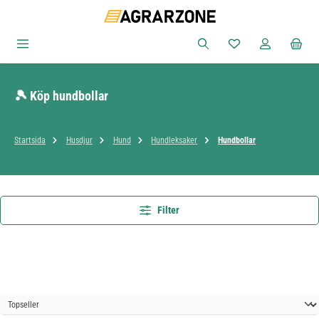
Hoppa till huvudinnehåll
Du har 0 objekt i ön
🎾 Köp hundbollar
Startsida
Husdjur
Hund
Hundleksaker
Hundbollar
Filter