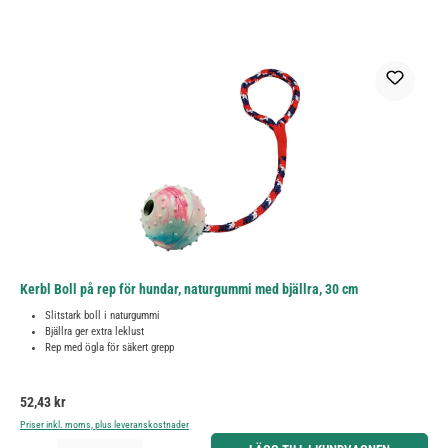
Kerbl Boll på rep för hundar, naturgummi med bjällra, 30 cm
Slitstark boll i naturgummi
Bjällra ger extra leklust
Rep med ögla för säkert grepp
Ordinarie pris:
52,43 kr
Priser inkl. moms, plus leveranskostnader
Produktkvantitet: Ange önskat belopp eller använd knapparna för att öka eller minska kvantiteten.