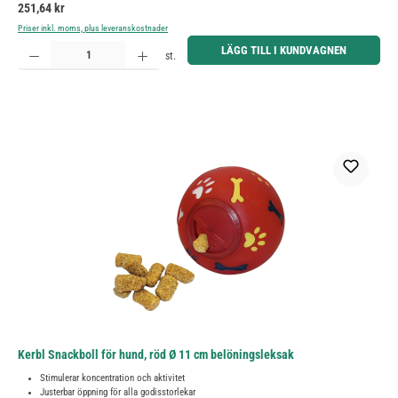
Ordinarie pris:
251,64 kr
Priser inkl. moms, plus leveranskostnader
Produktkvantitet: Ange önskat belopp eller använd knapparna för att öka eller minska kvantiteten.
LÄGG TILL I KUNDVAGNEN
st.
Kerbl Snackboll för hund, röd Ø 11 cm belöningsleksak
Stimulerar koncentration och aktivitet
Justerbar öppning för alla godisstorlekar