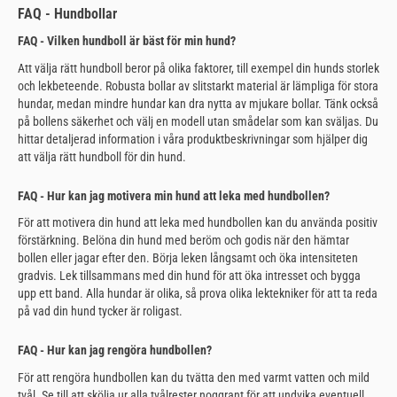
FAQ - Hundbollar
FAQ - Vilken hundboll är bäst för min hund?
Att välja rätt hundboll beror på olika faktorer, till exempel din hunds storlek
och lekbeteende. Robusta bollar av slitstarkt material är lämpliga för stora
hundar, medan mindre hundar kan dra nytta av mjukare bollar. Tänk också
på bollens säkerhet och välj en modell utan smådelar som kan sväljas. Du
hittar detaljerad information i våra produktbeskrivningar som hjälper dig
att välja rätt hundboll för din hund.
FAQ - Hur kan jag motivera min hund att leka med hundbollen?
För att motivera din hund att leka med hundbollen kan du använda positiv
förstärkning. Belöna din hund med beröm och godis när den hämtar
bollen eller jagar efter den. Börja leken långsamt och öka intensiteten
gradvis. Lek tillsammans med din hund för att öka intresset och bygga
upp ett band. Alla hundar är olika, så prova olika lektekniker för att ta reda
på vad din hund tycker är roligast.
FAQ - Hur kan jag rengöra hundbollen?
För att rengöra hundbollen kan du tvätta den med varmt vatten och mild
tvål. Se till att skölja ur alla tvålrester noggrant för att undvika eventuell