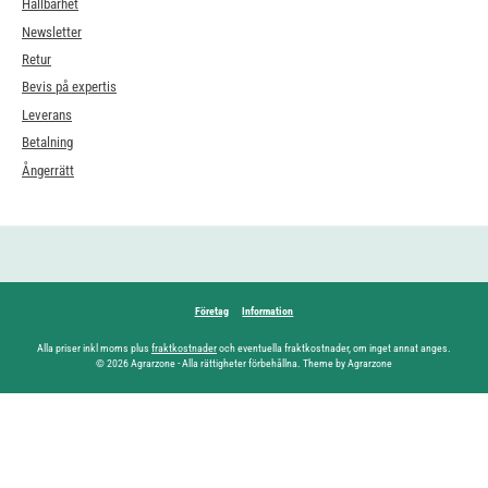
Hållbarhet
Newsletter
Retur
Bevis på expertis
Leverans
Betalning
Ångerrätt
Företag
Information
Alla priser inkl moms plus
fraktkostnader
och eventuella fraktkostnader, om inget annat anges.
© 2026 Agrarzone - Alla rättigheter förbehållna. Theme by Agrarzone