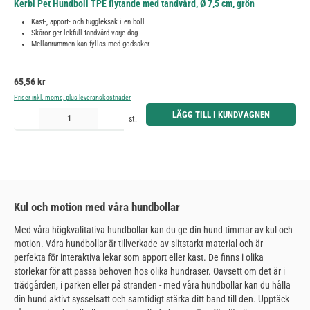
Kerbl Pet Hundboll TPE flytande med tandvård, Ø 7,5 cm, grön
Kast-, apport- och tuggleksak i en boll
Skåror ger lekfull tandvård varje dag
Mellanrummen kan fyllas med godsaker
Ordinarie pris:
65,56 kr
Priser inkl. moms, plus leveranskostnader
Produktkvantitet: Ange önskat belopp eller använd knapparna för att öka eller minska kvantiteten.
LÄGG TILL I KUNDVAGNEN
st.
Kul och motion med våra hundbollar
Med våra högkvalitativa hundbollar kan du ge din hund timmar av kul och
motion. Våra hundbollar är tillverkade av slitstarkt material och är
perfekta för interaktiva lekar som apport eller kast. De finns i olika
storlekar för att passa behoven hos olika hundraser. Oavsett om det är i
trädgården, i parken eller på stranden - med våra hundbollar kan du hålla
din hund aktivt sysselsatt och samtidigt stärka ditt band till den. Upptäck