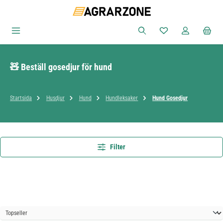
Hoppa till huvudinnehåll
Du har 0 objekt i ön
🧸 Beställ gosedjur för hund
Startsida
Husdjur
Hund
Hundleksaker
Hund Gosedjur
Filter