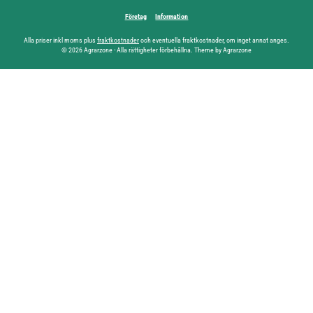
Företag
Information
Alla priser inkl moms plus
fraktkostnader
och eventuella fraktkostnader, om inget annat anges.
© 2026 Agrarzone - Alla rättigheter förbehållna. Theme by Agrarzone