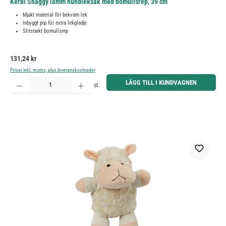
Kerbl Shaggy lamm hundleksak med bomullsrep, 39 cm
Mjukt material för bekväm lek
Inbyggt pip för extra lekglädje
Slitstarkt bomullsrep
Ordinarie pris:
131,24 kr
Priser inkl. moms, plus leveranskostnader
Produktkvantitet: Ange önskat belopp eller använd knapparna för att öka eller minska kvantiteten.
LÄGG TILL I KUNDVAGNEN
st.