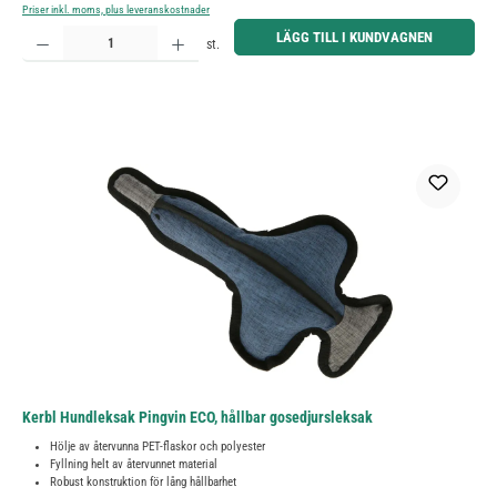
Priser inkl. moms, plus leveranskostnader
Produktkvantitet: Ange önskat belopp eller använd knapparna för att öka eller minska kvantiteten.
LÄGG TILL I KUNDVAGNEN
st.
Kerbl Hundleksak Pingvin ECO, hållbar gosedjursleksak
Hölje av återvunna PET-flaskor och polyester
Fyllning helt av återvunnet material
Robust konstruktion för lång hållbarhet