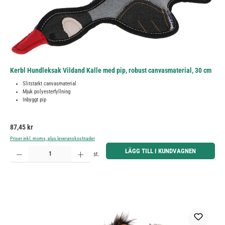
Kerbl Hundleksak Vildand Kalle med pip, robust canvasmaterial, 30 cm
Slitstarkt canvasmaterial
Mjuk polyesterfyllning
Inbyggt pip
Ordinarie pris:
87,45 kr
Priser inkl. moms, plus leveranskostnader
Produktkvantitet: Ange önskat belopp eller använd knapparna för att öka eller minska kvantiteten.
LÄGG TILL I KUNDVAGNEN
st.