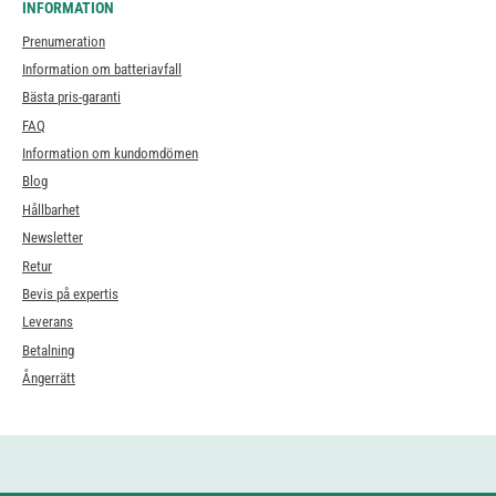
INFORMATION
Prenumeration
Information om batteriavfall
Bästa pris-garanti
FAQ
Information om kundomdömen
Blog
Hållbarhet
Newsletter
Retur
Bevis på expertis
Leverans
Betalning
Ångerrätt