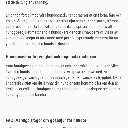
att de tål tung användning.
En annan fördel med våra hundgosedjur är deras variation i form, färg och
textur. Vi erbjuder ett stort urval av olika djur som hundar, katter, björnar
och mycket mer. Du kan välja mellan olika färger och mönster så att
hundgosedjuret matchar din hunds karaktär och smak perfekt. Vissa av
våra hundgosedjur är utrustade med pip eller sprakande element för att
ytterligare stimulera din hunds lekinstinkt.
Hundgosedjur för en glad och nöjd pälsklädd vän
Våra hundgosedjur är inte bara roliga och underhållande, utan uppfyller
även din hunds grundläggande behov. Att gosa och leka med ett
hundgosedjur kan lugna din hund och ge den en känsla av trygghet. Detta
är särskilt viktigt om du lämnar din hund ensam hemma eller om den är
orolig eller osäker. Hundgosedjuret blir en trogen följeslagare och ger din
hund trygghet och komfort.
FAQ: Vanliga frågor om gosedjur för hundar