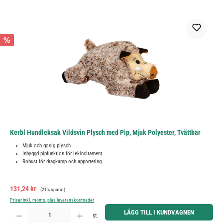
%
Kerbl Hundleksak Vildsvin Plysch med Pip, Mjuk Polyester, Tvättbar
Mjuk och gosig plysch
Inbyggd pipfunktion för lekincitament
Robust för dragkamp och apportering
Försäljningspris:
Ordinarie pris:
131,24 kr
(21% sparat)
Priser inkl. moms, plus leveranskostnader
Produktkvantitet: Ange önskat belopp eller använd knapparna för att öka eller minska kvantiteten.
LÄGG TILL I KUNDVAGNEN
st.