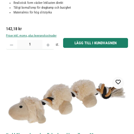
Realistisk form väcker leklusten direkt
Tåligt bomullsrep för dragkamp och busighet
Materialmix för hög slitstyrka
Ordinarie pris:
142,18 kr
Priser inkl. moms, plus leveranskostnader
Produktkvantitet: Ange önskat belopp eller använd knapparna för att öka eller minska kvantiteten.
LÄGG TILL I KUNDVAGNEN
st.