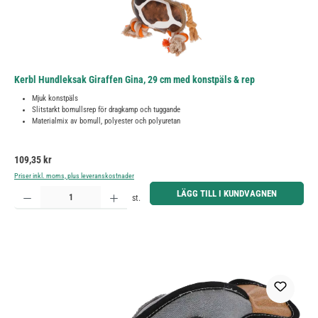
Kerbl Hundleksak Giraffen Gina, 29 cm med konstpäls & rep
Mjuk konstpäls
Slitstarkt bomullsrep för dragkamp och tuggande
Materialmix av bomull, polyester och polyuretan
Ordinarie pris:
109,35 kr
Priser inkl. moms, plus leveranskostnader
Produktkvantitet: Ange önskat belopp eller använd knapparna för att öka eller minska kvantiteten.
LÄGG TILL I KUNDVAGNEN
st.