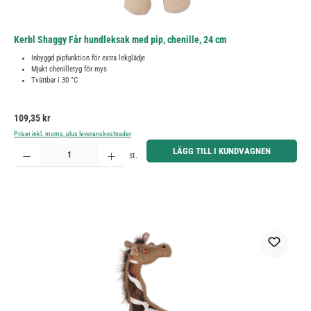
Kerbl Shaggy Får hundleksak med pip, chenille, 24 cm
Inbyggd pipfunktion för extra lekglädje
Mjukt chenilletyg för mys
Tvättbar i 30 °C
Ordinarie pris:
109,35 kr
Priser inkl. moms, plus leveranskostnader
Produktkvantitet: Ange önskat belopp eller använd knapparna för att öka eller minska kvantiteten.
LÄGG TILL I KUNDVAGNEN
st.