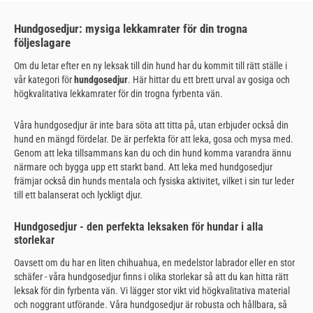
Hundgosedjur: mysiga lekkamrater för din trogna
följeslagare
Om du letar efter en ny leksak till din hund har du kommit till rätt ställe i
vår kategori för
hundgosedjur
. Här hittar du ett brett urval av gosiga och
högkvalitativa lekkamrater för din trogna fyrbenta vän.
Våra hundgosedjur är inte bara söta att titta på, utan erbjuder också din
hund en mängd fördelar. De är perfekta för att leka, gosa och mysa med.
Genom att leka tillsammans kan du och din hund komma varandra ännu
närmare och bygga upp ett starkt band. Att leka med hundgosedjur
främjar också din hunds mentala och fysiska aktivitet, vilket i sin tur leder
till ett balanserat och lyckligt djur.
Hundgosedjur - den perfekta leksaken för hundar i alla
storlekar
Oavsett om du har en liten chihuahua, en medelstor labrador eller en stor
schäfer - våra hundgosedjur finns i olika storlekar så att du kan hitta rätt
leksak för din fyrbenta vän. Vi lägger stor vikt vid högkvalitativa material
och noggrant utförande. Våra hundgosedjur är robusta och hållbara, så