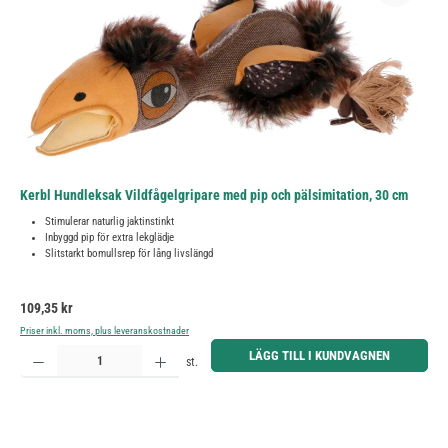
Kerbl Hundleksak Vildfågelgripare med pip och pälsimitation, 30 cm
Stimulerar naturlig jaktinstinkt
Inbyggd pip för extra lekglädje
Slitstarkt bomullsrep för lång livslängd
Ordinarie pris:
109,35 kr
Priser inkl. moms, plus leveranskostnader
Produktkvantitet: Ange önskat belopp eller använd knapparna för att öka eller minska kvantiteten.
LÄGG TILL I KUNDVAGNEN
st.