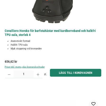
Covalliero Hovsko för barfotahästar med kardborreband och halkfri
TPU-sula, storlek 4
Anatomiskt formad
Halkfri TPU-sula
Mjuk stoppning vid kronranden
Ordinarie pris:
656,62 kr
Priser inkl. moms, plus leveranskostnader
Produktkvantitet: Ange önskat belopp eller använd knapparna för att öka eller minska kvantiteten.
LÄGG TILL I KUNDVAGNEN
st.