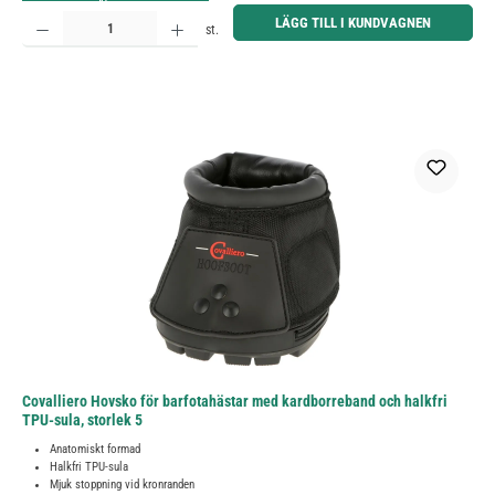
Produktkvantitet: Ange önskat belopp eller använd knapparna för att öka eller minska kvantiteten.
LÄGG TILL I KUNDVAGNEN
st.
Covalliero Hovsko för barfotahästar med kardborreband och halkfri
TPU-sula, storlek 5
Anatomiskt formad
Halkfri TPU-sula
Mjuk stoppning vid kronranden