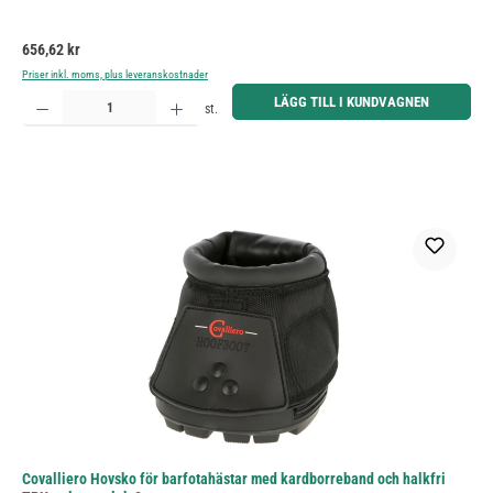
Ordinarie pris:
656,62 kr
Priser inkl. moms, plus leveranskostnader
Produktkvantitet: Ange önskat belopp eller använd knapparna för att öka eller minska kvantiteten.
LÄGG TILL I KUNDVAGNEN
st.
Covalliero Hovsko för barfotahästar med kardborreband och halkfri