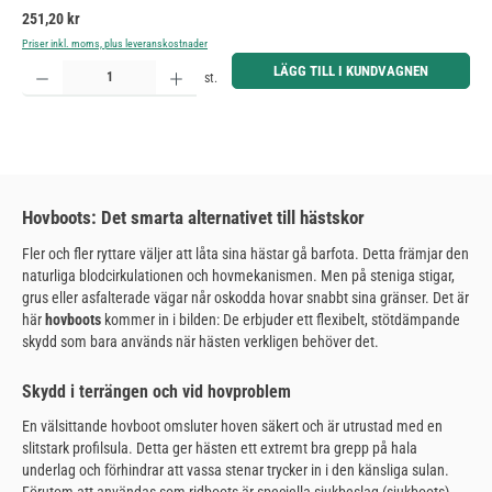
Ordinarie pris:
251,20 kr
Priser inkl. moms, plus leveranskostnader
Produktkvantitet: Ange önskat belopp eller använd knapparna för att öka eller minska kvantiteten.
LÄGG TILL I KUNDVAGNEN
st.
Hovboots: Det smarta alternativet till hästskor
Fler och fler ryttare väljer att låta sina hästar gå barfota. Detta främjar den
naturliga blodcirkulationen och hovmekanismen. Men på steniga stigar,
grus eller asfalterade vägar når oskodda hovar snabbt sina gränser. Det är
här
hovboots
kommer in i bilden: De erbjuder ett flexibelt, stötdämpande
skydd som bara används när hästen verkligen behöver det.
Skydd i terrängen och vid hovproblem
En välsittande hovboot omsluter hoven säkert och är utrustad med en
slitstark profilsula. Detta ger hästen ett extremt bra grepp på hala
underlag och förhindrar att vassa stenar trycker in i den känsliga sulan.