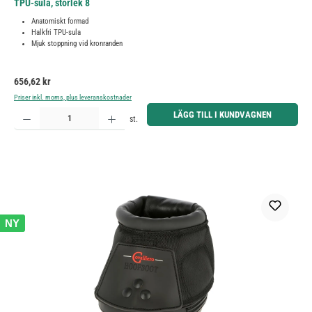
TPU-sula, storlek 8
Anatomiskt formad
Halkfri TPU-sula
Mjuk stoppning vid kronranden
Ordinarie pris:
656,62 kr
Priser inkl. moms, plus leveranskostnader
Produktkvantitet: Ange önskat belopp eller använd knapparna för att öka eller minska kvantiteten.
LÄGG TILL I KUNDVAGNEN
st.
NY