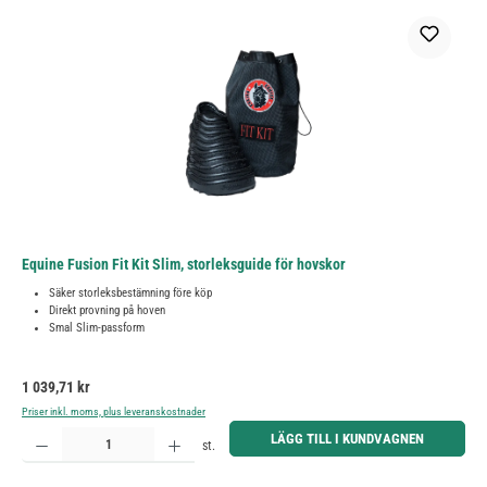
Equine Fusion Fit Kit Slim, storleksguide för hovskor
Säker storleksbestämning före köp
Direkt provning på hoven
Smal Slim-passform
Ordinarie pris:
1 039,71 kr
Priser inkl. moms, plus leveranskostnader
Produktkvantitet: Ange önskat belopp eller använd knapparna för att öka eller minska kvantiteten.
LÄGG TILL I KUNDVAGNEN
st.