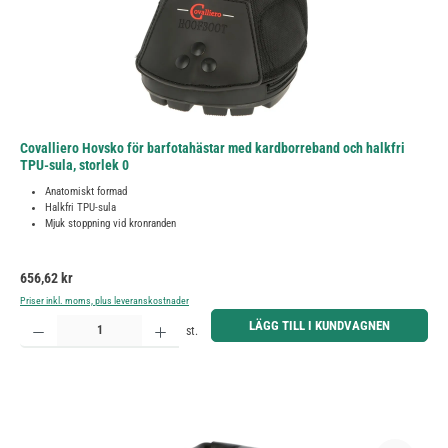
Covalliero Hovsko för barfotahästar med kardborreband och halkfri
TPU-sula, storlek 0
Anatomiskt formad
Halkfri TPU-sula
Mjuk stoppning vid kronranden
Ordinarie pris:
656,62 kr
Priser inkl. moms, plus leveranskostnader
Produktkvantitet: Ange önskat belopp eller använd knapparna för att öka eller minska kvantiteten.
LÄGG TILL I KUNDVAGNEN
st.