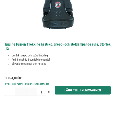
Equine Fusion Trekking hästsko, grepp- och stötdämpande sula, Storlek
13
Utmärkt grepp och stötdämpning
Andningsaktiv Superfabric-ovandel
Skyddar mot repor och nötning
Ordinarie pris:
1 094,00 kr
Priser inkl. moms, plus leveranskostnader
Produktkvantitet: Ange önskat belopp eller använd knapparna för att öka eller minska kvantiteten.
LÄGG TILL I KUNDVAGNEN
st.