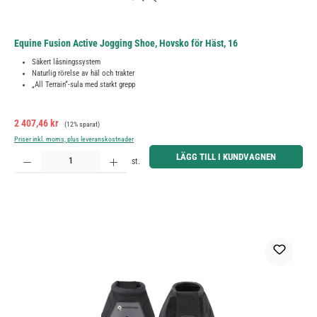
Equine Fusion Active Jogging Shoe, Hovsko för Häst, 16
Säkert låsningssystem
Naturlig rörelse av häl och trakter
„All Terrain“-sula med starkt grepp
Försäljningspris:
Ordinarie pris:
2 407,46 kr
(12% sparat)
Priser inkl. moms, plus leveranskostnader
Produktkvantitet: Ange önskat belopp eller använd knapparna för att öka eller minska kvantiteten.
LÄGG TILL I KUNDVAGNEN
st.