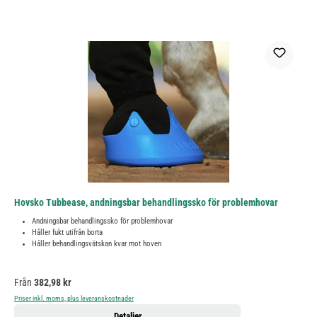
Hovsko Tubbease, andningsbar behandlingssko för problemhovar
Andningsbar behandlingssko för problemhovar
Håller fukt utifrån borta
Håller behandlingsvätskan kvar mot hoven
Ordinarie pris:
Från
382,98 kr
Priser inkl. moms, plus leveranskostnader
Detaljer