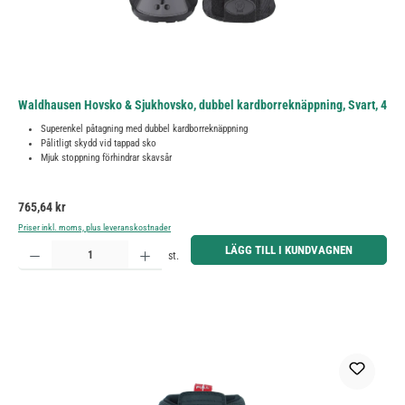
Waldhausen Hovsko & Sjukhovsko, dubbel kardborreknäppning, Svart, 4
Superenkel påtagning med dubbel kardborreknäppning
Pålitligt skydd vid tappad sko
Mjuk stoppning förhindrar skavsår
Ordinarie pris:
765,64 kr
Priser inkl. moms, plus leveranskostnader
Produktkvantitet: Ange önskat belopp eller använd knapparna för att öka eller minska kvantiteten.
LÄGG TILL I KUNDVAGNEN
st.