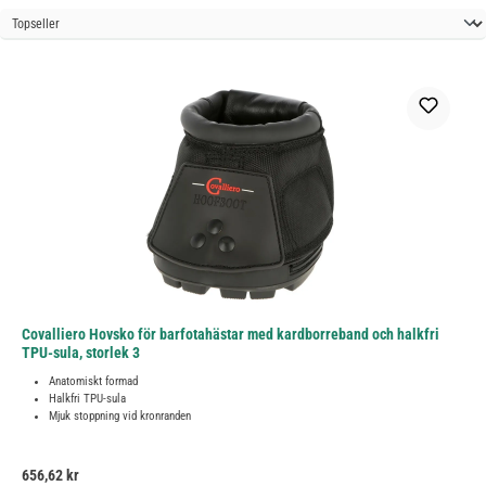
Covalliero Hovsko för barfotahästar med kardborreband och halkfri
TPU-sula, storlek 3
Anatomiskt formad
Halkfri TPU-sula
Mjuk stoppning vid kronranden
Ordinarie pris:
656,62 kr