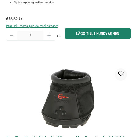
Mjuk stoppning vid kronranden
Ordinarie pris:
656,62 kr
Priser inkl. moms, plus leveranskostnader
Produktkvantitet: Ange önskat belopp eller använd knapparna för att öka eller minska kvantiteten.
LÄGG TILL I KUNDVAGNEN
st.