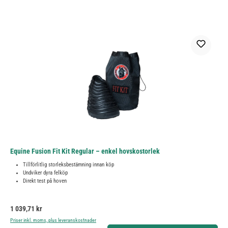
Equine Fusion Fit Kit Regular – enkel hovskostorlek
Tillförlitlig storleksbestämning innan köp
Undviker dyra felköp
Direkt test på hoven
Ordinarie pris:
1 039,71 kr
Priser inkl. moms, plus leveranskostnader
Produktkvantitet: Ange önskat belopp eller använd knapparna för att öka eller minska kvantiteten.