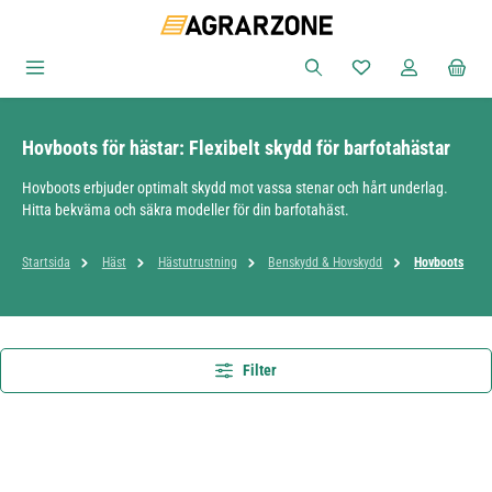
Hoppa till huvudinnehåll
Du har 0 objekt i ön
Hovboots för hästar: Flexibelt skydd för barfotahästar
Hovboots erbjuder optimalt skydd mot vassa stenar och hårt underlag.
Hitta bekväma och säkra modeller för din barfotahäst.
Startsida
Häst
Hästutrustning
Benskydd & Hovskydd
Hovboots
Filter