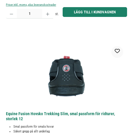
Priser inkl. moms, plus leveranskostnader
Produktkvantitet: Ange önskat belopp eller använd knapparna för att öka eller minska kvantiteten.
LÄGG TILL I KUNDVAGNEN
st.
Equine Fusion Hovsko Trekking Slim, smal passform för ridturer,
storlek 12
Smal passform för smala hovar
Säkert grepp på allt underlag