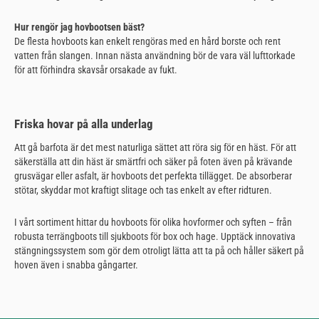
Hur rengör jag hovbootsen bäst?
De flesta hovboots kan enkelt rengöras med en hård borste och rent
vatten från slangen. Innan nästa användning bör de vara väl lufttorkade
för att förhindra skavsår orsakade av fukt.
Friska hovar på alla underlag
Att gå barfota är det mest naturliga sättet att röra sig för en häst. För att
säkerställa att din häst är smärtfri och säker på foten även på krävande
grusvägar eller asfalt, är hovboots det perfekta tillägget. De absorberar
stötar, skyddar mot kraftigt slitage och tas enkelt av efter ridturen.
I vårt sortiment hittar du hovboots för olika hovformer och syften – från
robusta terrängboots till sjukboots för box och hage. Upptäck innovativa
stängningssystem som gör dem otroligt lätta att ta på och håller säkert på
hoven även i snabba gångarter.