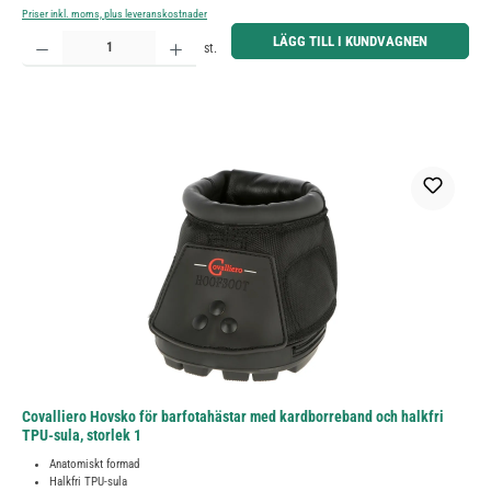
Priser inkl. moms, plus leveranskostnader
Produktkvantitet: Ange önskat belopp eller använd knapparna för att öka eller minska kvantiteten.
LÄGG TILL I KUNDVAGNEN
st.
Covalliero Hovsko för barfotahästar med kardborreband och halkfri
TPU-sula, storlek 1
Anatomiskt formad
Halkfri TPU-sula