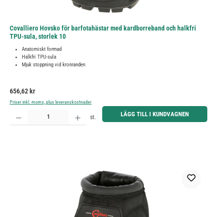
Covalliero Hovsko för barfotahästar med kardborreband och halkfri
TPU-sula, storlek 10
Anatomiskt formad
Halkfri TPU-sula
Mjuk stoppning vid kronranden
Ordinarie pris:
656,62 kr
Priser inkl. moms, plus leveranskostnader
Produktkvantitet: Ange önskat belopp eller använd knapparna för att öka eller minska kvantiteten.
LÄGG TILL I KUNDVAGNEN
st.