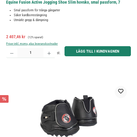
Equine Fusion Active Jogging Shoe Slim hovsko, smal passform, 7
Smal passform för trånga gångarter
Säker kardborrestängning
Utmärkt grepp & dämpning
Försäljningspris:
Ordinarie pris:
2 407,46 kr
(12% sparat)
Priser inkl. moms, plus leveranskostnader
Produktkvantitet: Ange önskat belopp eller använd knapparna för att öka eller minska kvantiteten.
LÄGG TILL I KUNDVAGNEN
st.
%