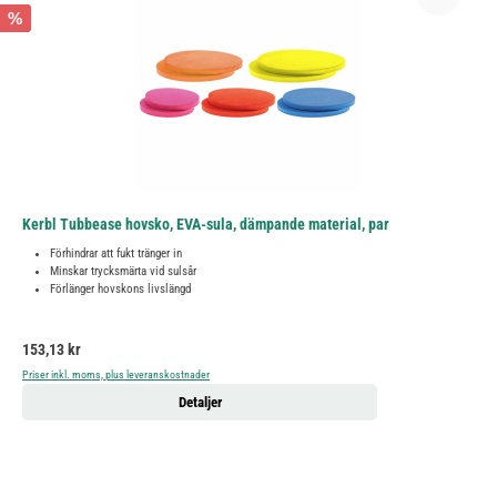
%
Kerbl Tubbease hovsko, EVA-sula, dämpande material, par
Förhindrar att fukt tränger in
Minskar trycksmärta vid sulsår
Förlänger hovskons livslängd
Ordinarie pris:
153,13 kr
Priser inkl. moms, plus leveranskostnader
Detaljer