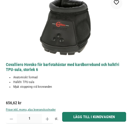
Covalliero Hovsko för barfotahästar med kardborreband och halkfri
TPU-sula, storlek 6
Anatomiskt formad
Halkfri TPU-sula
Mjuk stoppning vid kronranden
Ordinarie pris:
656,62 kr
Priser inkl. moms, plus leveranskostnader
Produktkvantitet: Ange önskat belopp eller använd knapparna för att öka eller minska kvantiteten.
LÄGG TILL I KUNDVAGNEN
st.