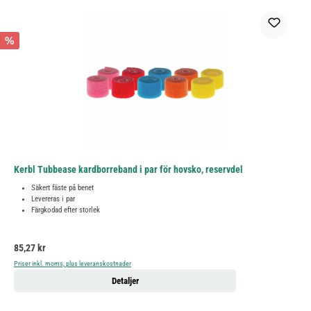
%
Kerbl Tubbease kardborreband i par för hovsko, reservdel
Säkert fäste på benet
Levereras i par
Färgkodad efter storlek
Ordinarie pris:
85,27 kr
Priser inkl. moms, plus leveranskostnader
Detaljer