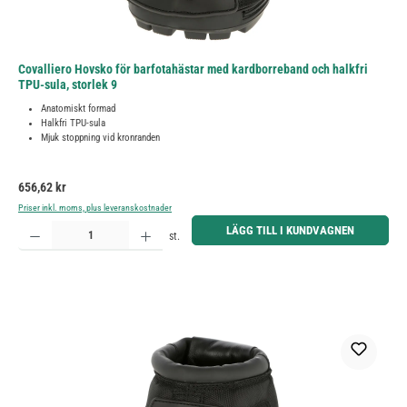
Covalliero Hovsko för barfotahästar med kardborreband och halkfri
TPU-sula, storlek 9
Anatomiskt formad
Halkfri TPU-sula
Mjuk stoppning vid kronranden
Ordinarie pris:
656,62 kr
Priser inkl. moms, plus leveranskostnader
Produktkvantitet: Ange önskat belopp eller använd knapparna för att öka eller minska kvantiteten.
LÄGG TILL I KUNDVAGNEN
st.