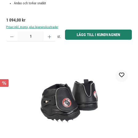
Andas och torkar snabbt
Ordinarie pris:
1 094,00 kr
Priser inkl. moms, plus leveranskostnader
Produktkvantitet: Ange önskat belopp eller använd knapparna för att öka eller minska kvantiteten.
LÄGG TILL I KUNDVAGNEN
st.
%