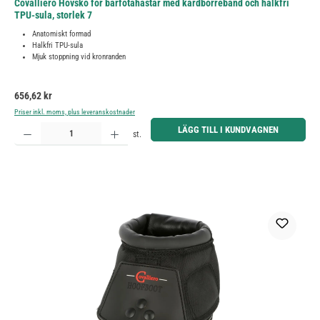
Covalliero Hovsko för barfotahästar med kardborreband och halkfri
TPU-sula, storlek 7
Anatomiskt formad
Halkfri TPU-sula
Mjuk stoppning vid kronranden
Ordinarie pris:
656,62 kr
Priser inkl. moms, plus leveranskostnader
Produktkvantitet: Ange önskat belopp eller använd knapparna för att öka eller minska kvantiteten.
LÄGG TILL I KUNDVAGNEN
st.