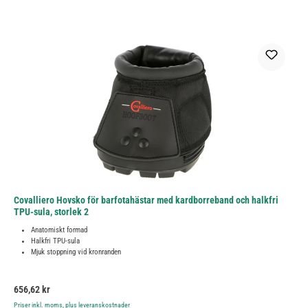
Covalliero Hovsko för barfotahästar med kardborreband och halkfri
TPU-sula, storlek 2
Anatomiskt formad
Halkfri TPU-sula
Mjuk stoppning vid kronranden
Ordinarie pris:
656,62 kr
Priser inkl. moms, plus leveranskostnader