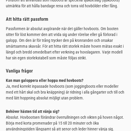
Förutom att användas som ridboots är speciella sjukbeslag (sjukboots)
utmärkta för att hålla bandage rena och torra vid hovbölder eller fång.
Att hitta rätt passform
Passformen är absolut avgörande när det gäller hovboots. Om booten
sitter för löst kommer den att vrida sig under rörelse eller gå förlorad i
galopp. Om den är för trång trycker den på kronranden och orsakar
smärtsamma skavsår. För att hitta rätt storlek måste hoven mätas exakt i
längd och bredd omedelbart efter verkning av hovslagaren. Varje modell
har sin egen storlekstabell som måste följas strikt.
Vanliga frågor
Kan man galoppera eller hoppa med hovboots?
Ja, med korrekt inpassade hovboots (som joggingboots eller modeller
med ett hårt skal och bra knäppning) är ridning i alla gångarter och till och
med lätt hoppning absolut möjligt utan problem.
Behöver hästen tid att vänja sig?
Absolut. Hovbootsen förändrar överrullningen och vikten på hoven något.
Börja med korta promenader på 15 till 20 minuter och öka
användningstiden långsamt så att senor och leder hinner vänja sig.