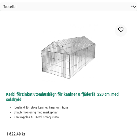
Kerbl förzinkat utomhushägn för kaniner & fjäderfä, 220 cm, med
solskydd
Idealiskt för stora kaniner, harar och höns
Snabb montering med markspikar
Kan kopplas till Kerbl smådjursstall
Ordinarie pris:
1 622,49 kr