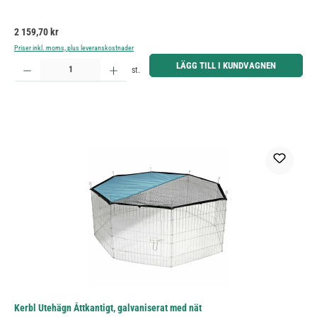
Ordinarie pris:
2 159,70 kr
Priser inkl. moms, plus leveranskostnader
Produktkvantitet: Ange önskat belopp eller använd knapparna för att öka eller minska kvantiteten.
LÄGG TILL I KUNDVAGNEN
st.
Kerbl Utehägn Åttkantigt, galvaniserat med nät