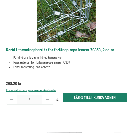
Kerbl Utbrytningsbarriär för förlängningselement 70358, 2 delar
Förhindrar utbrytning längs hagens kant
Passande set för förlängningselement 70358
Enkel montering utan verktyg
Ordinarie pris:
208,20 kr
Priser inkl. moms, plus leveranskostnader
Produktkvantitet: Ange önskat belopp eller använd knapparna för att öka eller minska kvantiteten.
LÄGG TILL I KUNDVAGNEN
st.