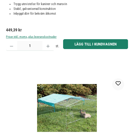
Trygg utevistelse för kaniner och marsvin
Stabil, galvaniserad konstruktion
Inbyggd dörr för bekväm åtkomst
Ordinarie pris:
449,39 kr
Priser inkl. moms, plus leveranskostnader
Produktkvantitet: Ange önskat belopp eller använd knapparna för att öka eller minska kvantiteten.
LÄGG TILL I KUNDVAGNEN
st.