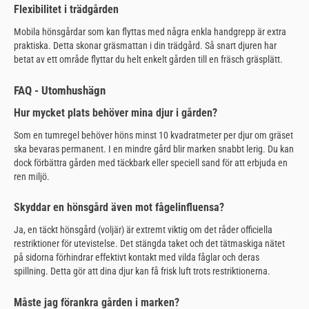
Flexibilitet i trädgården
Mobila hönsgårdar som kan flyttas med några enkla handgrepp är extra
praktiska. Detta skonar gräsmattan i din trädgård. Så snart djuren har
betat av ett område flyttar du helt enkelt gården till en fräsch gräsplätt.
FAQ - Utomhushägn
Hur mycket plats behöver mina djur i gården?
Som en tumregel behöver höns minst 10 kvadratmeter per djur om gräset
ska bevaras permanent. I en mindre gård blir marken snabbt lerig. Du kan
dock förbättra gården med täckbark eller speciell sand för att erbjuda en
ren miljö.
Skyddar en hönsgård även mot fågelinfluensa?
Ja, en täckt hönsgård (voljär) är extremt viktig om det råder officiella
restriktioner för utevistelse. Det stängda taket och det tätmaskiga nätet
på sidorna förhindrar effektivt kontakt med vilda fåglar och deras
spillning. Detta gör att dina djur kan få frisk luft trots restriktionerna.
Måste jag förankra gården i marken?