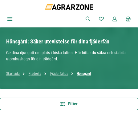
Hoppa till huvudinnehåll
Du har 0 objekt i ön
Hönsgård: Säker utevistelse för dina fjäderfän
Ge dina djur gott om plats i friska luften. Här hittar du säkra och stabila
utomhushägn för din trädgård.
Startsida
Fjäderfä
Fjäderfähus
Hönsgård
Filter