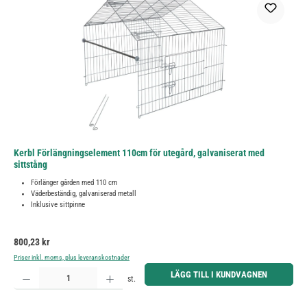
Kerbl Förlängningselement 110cm för utegård, galvaniserat med
sittstång
Förlänger gården med 110 cm
Väderbeständig, galvaniserad metall
Inklusive sittpinne
Ordinarie pris:
800,23 kr
Priser inkl. moms, plus leveranskostnader
Produktkvantitet: Ange önskat belopp eller använd knapparna för att öka eller minska kvantiteten.
LÄGG TILL I KUNDVAGNEN
st.