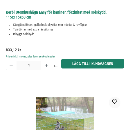
Kerbl Utomhushägn Easy för kaniner, förzinkat med solskydd,
115x115x60 cm
Gångjärnsförsett gallerlock skyddar mot mårdar & rovfåglar
Två dörrar med extra låssäkring
Inbyggt solskydd
Ordinarie pris:
833,12 kr
Priser inkl. moms, plus leveranskostnader
Produktkvantitet: Ange önskat belopp eller använd knapparna för att öka eller minska kvantiteten.
LÄGG TILL I KUNDVAGNEN
st.