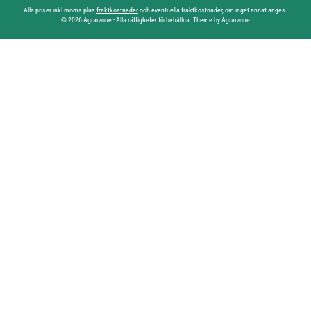
Alla priser inkl moms plus
fraktkostnader
och eventuella fraktkostnader, om inget annat anges.
© 2026 Agrarzone - Alla rättigheter förbehållna. Theme by Agrarzone