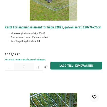
Kerbl Förlängningselement för hägn 82825, galvaniserat, 230x76x70cm
Monteras på sidan av hägn 82825
Galvaniserad metall för utomhusbruk
Kopplingsstång för stabilitet
Ordinarie pris:
1 118,17 kr
Priser inkl. moms, plus leveranskostnader
Produktkvantitet: Ange önskat belopp eller använd knapparna för att öka eller minska kvantiteten.
LÄGG TILL I KUNDVAGNEN
st.