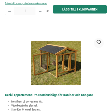
Priser inkl. moms, plus leveranskostnader
Produktkvantitet: Ange önskat belopp eller använd knapparna för att öka eller minska kvantiteten.
LÄGG TILL I KUNDVAGNEN
st.
Kerbl Appartement Pro Utomhushägn för Kaniner och Gnagare
Metallram på golvet mot fukt
Väderbeständigt plasttak
Stor dörr för enkel åtkomst