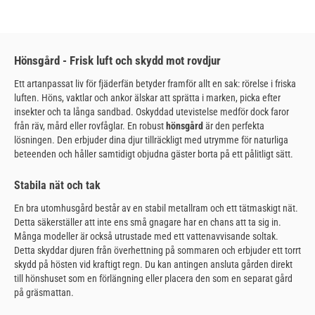
Hönsgård - Frisk luft och skydd mot rovdjur
Ett artanpassat liv för fjäderfän betyder framför allt en sak: rörelse i friska
luften. Höns, vaktlar och ankor älskar att sprätta i marken, picka efter
insekter och ta långa sandbad. Oskyddad utevistelse medför dock faror
från räv, mård eller rovfåglar. En robust
hönsgård
är den perfekta
lösningen. Den erbjuder dina djur tillräckligt med utrymme för naturliga
beteenden och håller samtidigt objudna gäster borta på ett pålitligt sätt.
Stabila nät och tak
En bra utomhusgård består av en stabil metallram och ett tätmaskigt nät.
Detta säkerställer att inte ens små gnagare har en chans att ta sig in.
Många modeller är också utrustade med ett vattenavvisande soltak.
Detta skyddar djuren från överhettning på sommaren och erbjuder ett torrt
skydd på hösten vid kraftigt regn. Du kan antingen ansluta gården direkt
till hönshuset som en förlängning eller placera den som en separat gård
på gräsmattan.