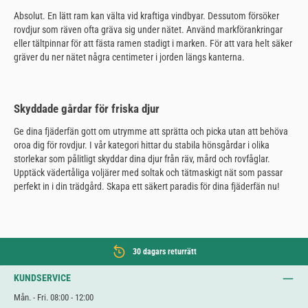
Absolut. En lätt ram kan välta vid kraftiga vindbyar. Dessutom försöker
rovdjur som räven ofta gräva sig under nätet. Använd markförankringar
eller tältpinnar för att fästa ramen stadigt i marken. För att vara helt säker
gräver du ner nätet några centimeter i jorden längs kanterna.
Skyddade gårdar för friska djur
Ge dina fjäderfän gott om utrymme att sprätta och picka utan att behöva
oroa dig för rovdjur. I vår kategori hittar du stabila hönsgårdar i olika
storlekar som pålitligt skyddar dina djur från räv, mård och rovfåglar.
Upptäck vädertåliga voljärer med soltak och tätmaskigt nät som passar
perfekt in i din trädgård. Skapa ett säkert paradis för dina fjäderfän nu!
30 dagars returrätt
KUNDSERVICE
Mån. - Fri. 08:00 - 12:00