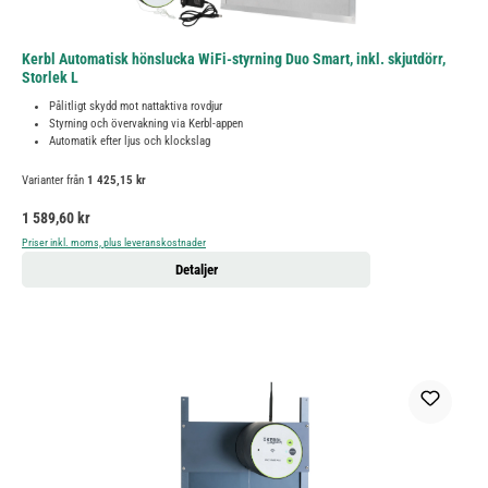
Kerbl Automatisk hönslucka WiFi-styrning Duo Smart, inkl. skjutdörr,
Storlek L
Pålitligt skydd mot nattaktiva rovdjur
Styrning och övervakning via Kerbl-appen
Automatik efter ljus och klockslag
Varianter från
1 425,15 kr
Ordinarie pris:
1 589,60 kr
Priser inkl. moms, plus leveranskostnader
Detaljer