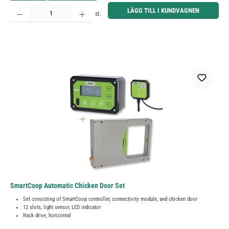
Produktkvantitet: Ange önskat belopp eller använd knapparna för att öka eller minska kvantiteten.
LÄGG TILL I KUNDVAGNEN
st.
SmartCoop Automatic Chicken Door Set
Set consisting of SmartCoop controller, connectivity module, and chicken door
12 slots, light sensor, LED indicator
Rack drive, horizontal