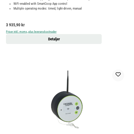
WiFi-enabled with SmartCoop App control
Multiple operating modes: timed, light-driven, manual
Ordinarie pris:
3 935,90 kr
Priser inkl. moms, plus leveranskostnader
Detaljer