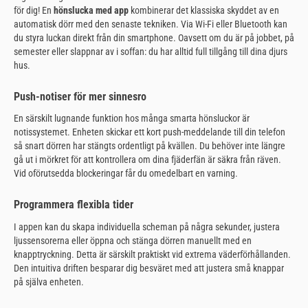
för dig! En
hönslucka med app
kombinerar det klassiska skyddet av en
automatisk dörr med den senaste tekniken. Via Wi-Fi eller Bluetooth kan
du styra luckan direkt från din smartphone. Oavsett om du är på jobbet, på
semester eller slappnar av i soffan: du har alltid full tillgång till dina djurs
hus.
Push-notiser för mer sinnesro
En särskilt lugnande funktion hos många smarta hönsluckor är
notissystemet. Enheten skickar ett kort push-meddelande till din telefon
så snart dörren har stängts ordentligt på kvällen. Du behöver inte längre
gå ut i mörkret för att kontrollera om dina fjäderfän är säkra från räven.
Vid oförutsedda blockeringar får du omedelbart en varning.
Programmera flexibla tider
I appen kan du skapa individuella scheman på några sekunder, justera
ljussensorerna eller öppna och stänga dörren manuellt med en
knapptryckning. Detta är särskilt praktiskt vid extrema väderförhållanden.
Den intuitiva driften besparar dig besväret med att justera små knappar
på själva enheten.