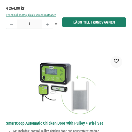
Ordinarie pris:
4 264,80 kr
Priser inkl. moms, plus leveranskostnader
Produktkvantitet: Ange önskat belopp eller använd knapparna för att öka eller minska kvantiteten.
LÄGG TILL I KUNDVAGNEN
st.
SmartCoop Automatic Chicken Door with Pulley + WiFi Set
Set includes: control, pulley, chicken door, and connectivity module