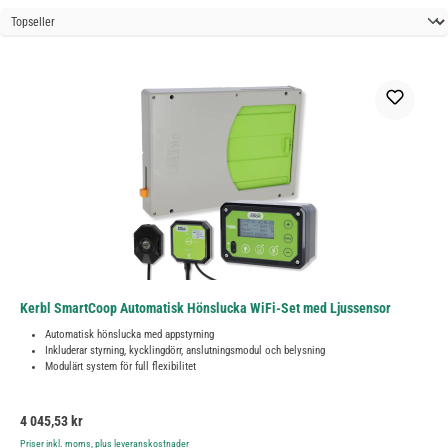
Kerbl SmartCoop Automatisk Hönslucka WiFi-Set med Ljussensor
Automatisk hönslucka med appstyrning
Inkluderar styrning, kycklingdörr, anslutningsmodul och belysning
Modulärt system för full flexibilitet
Ordinarie pris:
4 045,53 kr
Priser inkl. moms, plus leveranskostnader