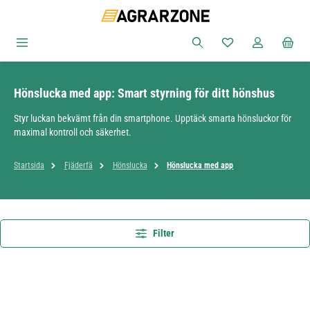
Hoppa till huvudinnehåll
Du har 0 objekt i ön
Hönslucka med app: Smart styrning för ditt hönshus
Styr luckan bekvämt från din smartphone. Upptäck smarta hönsluckor för
maximal kontroll och säkerhet.
Startsida
Fjäderfä
Hönslucka
Hönslucka med app
Filter