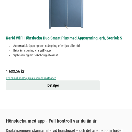
Kerbl WiFi Hönslucka Duo Smart Plus med Appstyrning, grå, Storlek S
Automatisk öppning och stängning efter ljus eller tid
Bekväm styrning via WiFi-app
Självlåsning mot obehörig åtkomst
Ordinarie pris:
1 633,56 kr
Priser inkl. moms, plus leveranskostnader
Detaljer
Hönslucka med app - Full kontroll var du än är
Digitaliseringen stannar inte vid hönshuset – och det är en enorm fördel