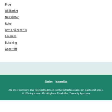
Blog
Hållbarhet
Newsletter
Retur
Bevis på expertis
Leverans
Betalning
Ångerrätt
Företag
Information
Alla priser inkl moms plus
fraktkostnader
och eventuella fraktkostnader, om inget annat anges.
© 2026 Agrarzone - Alla rättigheter förbehållna. Theme by Agrarzone