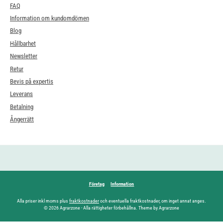
FAQ
Information om kundomdömen
Blog
Hållbarhet
Newsletter
Retur
Bevis på expertis
Leverans
Betalning
Ångerrätt
Företag
Information
Alla priser inkl moms plus
fraktkostnader
och eventuella fraktkostnader, om inget annat anges.
© 2026 Agrarzone - Alla rättigheter förbehållna. Theme by Agrarzone