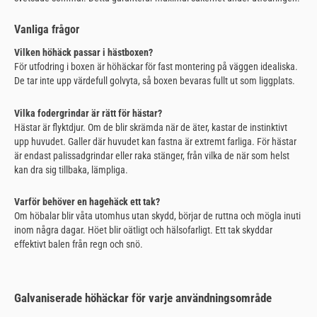
Vanliga frågor
Vilken höhäck passar i hästboxen?
För utfodring i boxen är höhäckar för fast montering på väggen idealiska.
De tar inte upp värdefull golvyta, så boxen bevaras fullt ut som liggplats.
Vilka fodergrindar är rätt för hästar?
Hästar är flyktdjur. Om de blir skrämda när de äter, kastar de instinktivt
upp huvudet. Galler där huvudet kan fastna är extremt farliga. För hästar
är endast palissadgrindar eller raka stänger, från vilka de när som helst
kan dra sig tillbaka, lämpliga.
Varför behöver en hagehäck ett tak?
Om höbalar blir våta utomhus utan skydd, börjar de ruttna och mögla inuti
inom några dagar. Höet blir oätligt och hälsofarligt. Ett tak skyddar
effektivt balen från regn och snö.
Galvaniserade höhäckar för varje användningsområde