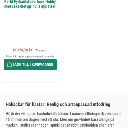
Kerbl Fyrkantsfoderhäck Hobby
med säkerhetsgrind, 8 ätplatser
Försäljningspris:
Ordinarie pris:
16 276,76 kr
(7% sparat)
Priser inkl. moms, plus leveranskostnader
LÄGG TILL I KUNDVAGNEN
Höhäckar för hästar: Renlig och artanpassad utfodring
Hö är det viktigaste basfodret för hästar. I naturen tillbringar djuren upp till
16 timmar om dagen med att äta. Men om grovfodret bara slängs på
marken i stallet eller hagen, sprids det snabbt i ströbädden eller leran,