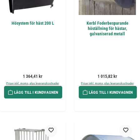
Hösystem för häst 200 L
Kerbl Foderbesparande
höställning för hästar,
galvaniserad metall
Ordinarie pris:
Ordinarie pris:
1 364,41 kr
1 015,82 kr
Priser inkl. moms, plus leveranskostnader
Priser inkl. moms, plus leveranskostnader
LÄGG TILL I KUNDVAGNEN
LÄGG TILL I KUNDVAGNEN