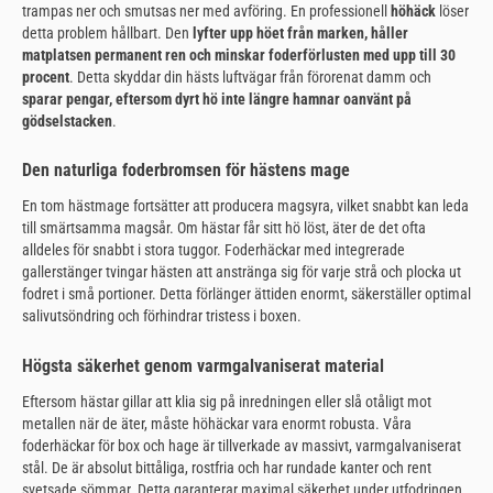
trampas ner och smutsas ner med avföring. En professionell
höhäck
löser
detta problem hållbart. Den
lyfter upp höet från marken, håller
matplatsen permanent ren och minskar foderförlusten med upp till 30
procent
. Detta skyddar din hästs luftvägar från förorenat damm och
sparar pengar, eftersom dyrt hö inte längre hamnar oanvänt på
gödselstacken
.
Den naturliga foderbromsen för hästens mage
En tom hästmage fortsätter att producera magsyra, vilket snabbt kan leda
till smärtsamma magsår. Om hästar får sitt hö löst, äter de det ofta
alldeles för snabbt i stora tuggor. Foderhäckar med integrerade
gallerstänger tvingar hästen att anstränga sig för varje strå och plocka ut
fodret i små portioner. Detta förlänger ättiden enormt, säkerställer optimal
salivutsöndring och förhindrar tristess i boxen.
Högsta säkerhet genom varmgalvaniserat material
Eftersom hästar gillar att klia sig på inredningen eller slå otåligt mot
metallen när de äter, måste höhäckar vara enormt robusta. Våra
foderhäckar för box och hage är tillverkade av massivt, varmgalvaniserat
stål. De är absolut bittåliga, rostfria och har rundade kanter och rent
svetsade sömmar. Detta garanterar maximal säkerhet under utfodringen.