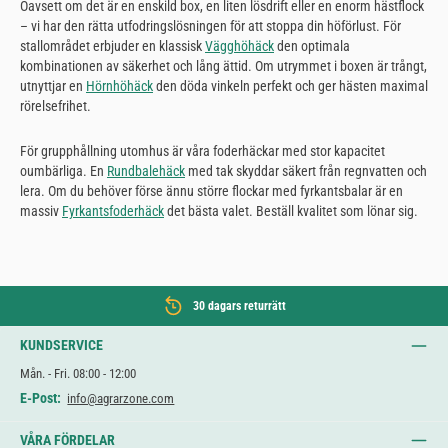
Oavsett om det är en enskild box, en liten lösdrift eller en enorm hästflock
– vi har den rätta utfodringslösningen för att stoppa din höförlust. För
stallområdet erbjuder en klassisk
Vägghöhäck
den optimala
kombinationen av säkerhet och lång ättid. Om utrymmet i boxen är trångt,
utnyttjar en
Hörnhöhäck
den döda vinkeln perfekt och ger hästen maximal
rörelsefrihet.
För grupphållning utomhus är våra foderhäckar med stor kapacitet
oumbärliga. En
Rundbalehäck
med tak skyddar säkert från regnvatten och
lera. Om du behöver förse ännu större flockar med fyrkantsbalar är en
massiv
Fyrkantsfoderhäck
det bästa valet. Beställ kvalitet som lönar sig.
30 dagars returrätt
KUNDSERVICE
Mån. - Fri. 08:00 - 12:00
E-Post:
info@agrarzone.com
VÅRA FÖRDELAR