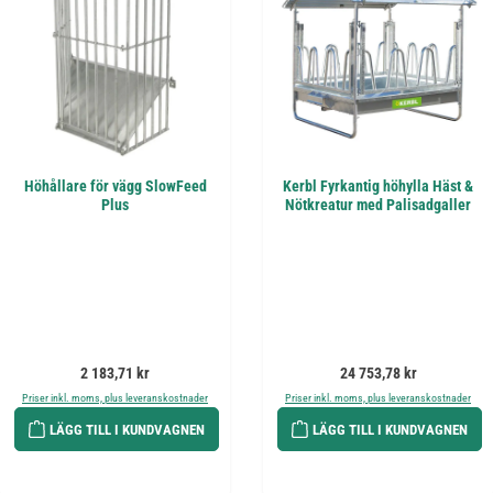
Höhållare för vägg SlowFeed
Kerbl Fyrkantig höhylla Häst &
Plus
Nötkreatur med Palisadgaller
Ordinarie pris:
Ordinarie pris:
2 183,71 kr
24 753,78 kr
Priser inkl. moms, plus leveranskostnader
Priser inkl. moms, plus leveranskostnader
LÄGG TILL I KUNDVAGNEN
LÄGG TILL I KUNDVAGNEN