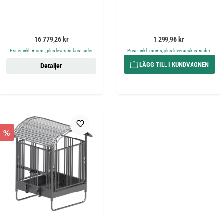
Ordinarie pris:
Ordinarie pris:
16 779,26 kr
1 299,96 kr
Priser inkl. moms, plus leveranskostnader
Priser inkl. moms, plus leveranskostnader
LÄGG TILL I KUNDVAGNEN
Detaljer
%