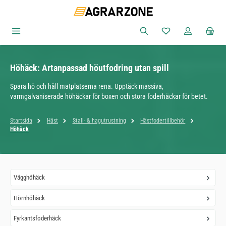
Hoppa till huvudinnehåll
Du har 0 objekt i ön
Höhäck: Artanpassad höutfodring utan spill
Spara hö och håll matplatserna rena. Upptäck massiva,
varmgalvaniserade höhäckar för boxen och stora foderhäckar för betet.
Startsida
Häst
Stall- & hagutrustning
Hästfodertillbehör
Höhäck
Vägghöhäck
Hörnhöhäck
Fyrkantsfoderhäck