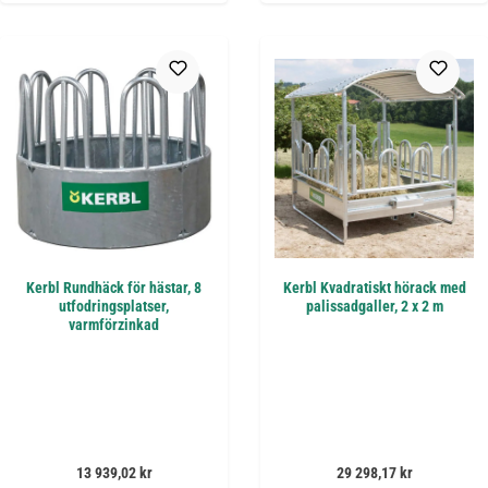
Kerbl Rundhäck för hästar, 8
Kerbl Kvadratiskt hörack med
utfodringsplatser,
palissadgaller, 2 x 2 m
varmförzinkad
Ordinarie pris:
Ordinarie pris:
13 939,02 kr
29 298,17 kr