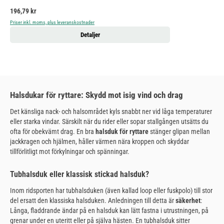
Ordinarie pris:
196,79 kr
Priser inkl. moms, plus leveranskostnader
Detaljer
Halsdukar för ryttare: Skydd mot isig vind och drag
Det känsliga nack- och halsområdet kyls snabbt ner vid låga temperaturer
eller starka vindar. Särskilt när du rider eller sopar stallgången utsätts du
ofta för obekvämt drag. En bra
halsduk för ryttare
stänger glipan mellan
jackkragen och hjälmen, håller värmen nära kroppen och skyddar
tillförlitligt mot förkylningar och spänningar.
Tubhalsduk eller klassisk stickad halsduk?
Inom ridsporten har tubhalsduken (även kallad loop eller fuskpolo) till stor
del ersatt den klassiska halsduken. Anledningen till detta är
säkerhet
:
Långa, fladdrande ändar på en halsduk kan lätt fastna i utrustningen, på
grenar under en uteritt eller på själva hästen. En tubhalsduk sitter