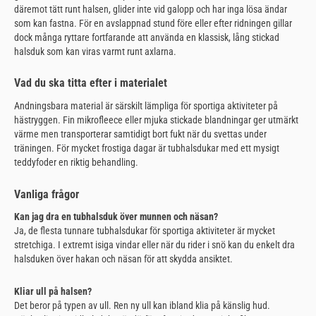
däremot tätt runt halsen, glider inte vid galopp och har inga lösa ändar
som kan fastna. För en avslappnad stund före eller efter ridningen gillar
dock många ryttare fortfarande att använda en klassisk, lång stickad
halsduk som kan viras varmt runt axlarna.
Vad du ska titta efter i materialet
Andningsbara material är särskilt lämpliga för sportiga aktiviteter på
hästryggen. Fin mikrofleece eller mjuka stickade blandningar ger utmärkt
värme men transporterar samtidigt bort fukt när du svettas under
träningen. För mycket frostiga dagar är tubhalsdukar med ett mysigt
teddyfoder en riktig behandling.
Vanliga frågor
Kan jag dra en tubhalsduk över munnen och näsan?
Ja, de flesta tunnare tubhalsdukar för sportiga aktiviteter är mycket
stretchiga. I extremt isiga vindar eller när du rider i snö kan du enkelt dra
halsduken över hakan och näsan för att skydda ansiktet.
Kliar ull på halsen?
Det beror på typen av ull. Ren ny ull kan ibland klia på känslig hud.