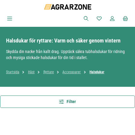
Hoppa till huvudinnehåll
Du har 0 objekt i ön
Halsdukar för ryttare: Varm och säker genom vintern
Skydda din nacke från kallt drag. Upptäck säkra tubhalsdukar för ridning
och mysiga stickade halsdukar för din tid i stallet.
Startsida
Häst
Ryttare
Accessoarer
Halsdukar
Filter