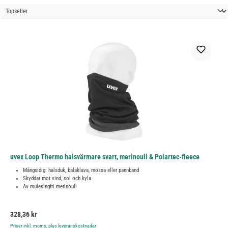
uvex Loop Thermo halsvärmare svart, merinoull & Polartec-fleece
Mångsidig: halsduk, balaklava, mössa eller pannband
Skyddar mot vind, sol och kyla
Av mulesingfri merinoull
Ordinarie pris:
328,36 kr
Priser inkl. moms, plus leveranskostnader