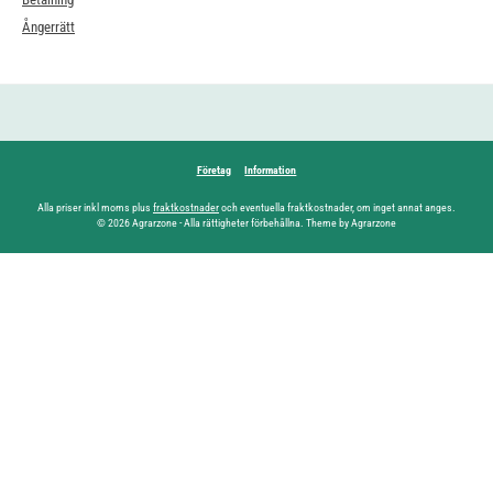
Ångerrätt
Företag
Information
Alla priser inkl moms plus
fraktkostnader
och eventuella fraktkostnader, om inget annat anges.
© 2026 Agrarzone - Alla rättigheter förbehållna. Theme by Agrarzone