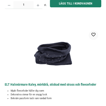
Produktkvantitet: Ange önskat belopp eller använd knapparna för att öka eller minska kvantiteten.
LÄGG TILL I KUNDVAGNEN
st.
ELT Halsvärmare Kaley, mörkblå, stickad med strass och fleecefoder
Mjukt fleecefoder håller dig varm
Dekorativa stenar för en snygg look
Bekväm passform tack vare rundad form