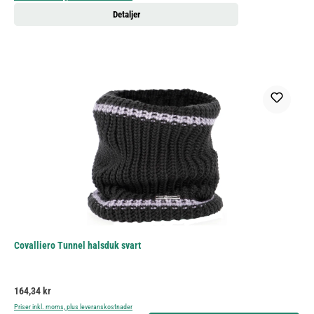
Detaljer
Covalliero Tunnel halsduk svart
Ordinarie pris:
164,34 kr
Priser inkl. moms, plus leveranskostnader