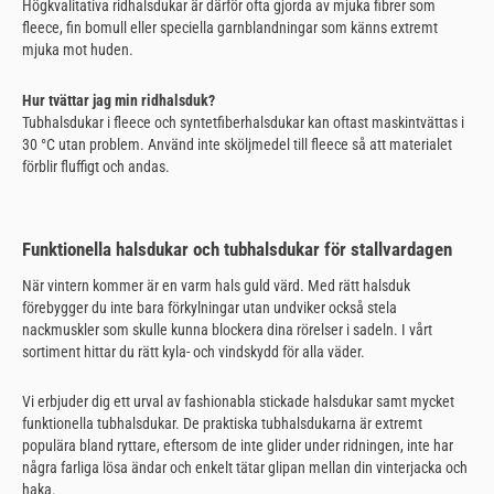
Högkvalitativa ridhalsdukar är därför ofta gjorda av mjuka fibrer som
fleece, fin bomull eller speciella garnblandningar som känns extremt
mjuka mot huden.
Hur tvättar jag min ridhalsduk?
Tubhalsdukar i fleece och syntetfiberhalsdukar kan oftast maskintvättas i
30 °C utan problem. Använd inte sköljmedel till fleece så att materialet
förblir fluffigt och andas.
Funktionella halsdukar och tubhalsdukar för stallvardagen
När vintern kommer är en varm hals guld värd. Med rätt halsduk
förebygger du inte bara förkylningar utan undviker också stela
nackmuskler som skulle kunna blockera dina rörelser i sadeln. I vårt
sortiment hittar du rätt kyla- och vindskydd för alla väder.
Vi erbjuder dig ett urval av fashionabla stickade halsdukar samt mycket
funktionella tubhalsdukar. De praktiska tubhalsdukarna är extremt
populära bland ryttare, eftersom de inte glider under ridningen, inte har
några farliga lösa ändar och enkelt tätar glipan mellan din vinterjacka och
haka.