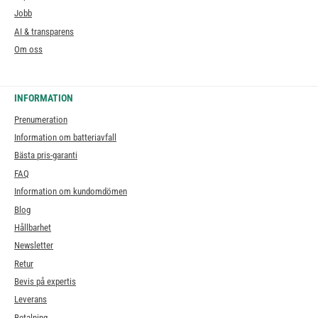
Jobb
AI & transparens
Om oss
INFORMATION
Prenumeration
Information om batteriavfall
Bästa pris-garanti
FAQ
Information om kundomdömen
Blog
Hållbarhet
Newsletter
Retur
Bevis på expertis
Leverans
Betalning