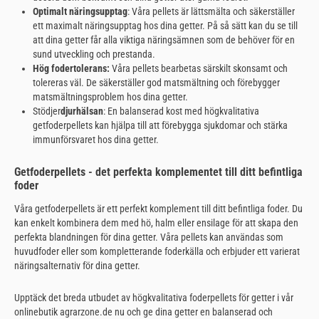
Optimalt näringsupptag
: Våra pellets är lättsmälta och säkerställer
ett maximalt näringsupptag hos dina getter. På så sätt kan du se till
att dina getter får alla viktiga näringsämnen som de behöver för en
sund utveckling och prestanda.
Hög fodertolerans:
Våra pellets bearbetas särskilt skonsamt och
tolereras väl. De säkerställer god matsmältning och förebygger
matsmältningsproblem hos dina getter.
Stödjer
djurhälsan
: En balanserad kost med högkvalitativa
getfoderpellets kan hjälpa till att förebygga sjukdomar och stärka
immunförsvaret hos dina getter.
Getfoderpellets - det perfekta komplementet till ditt befintliga
foder
Våra getfoderpellets är ett perfekt komplement till ditt befintliga foder. Du
kan enkelt kombinera dem med hö, halm eller ensilage för att skapa den
perfekta blandningen för dina getter. Våra pellets kan användas som
huvudfoder eller som kompletterande foderkälla och erbjuder ett varierat
näringsalternativ för dina getter.
Upptäck det breda utbudet av högkvalitativa foderpellets för getter i vår
onlinebutik agrarzone.de nu och ge dina getter en balanserad och