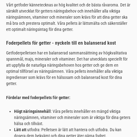
Vårt getfoder kännetecknas av hög kvalitet och de bästa råvarorna. Det är
särskilt utvecklat för getters näringsbehov och innehåller alla viktiga
näringsämnen, vitaminer och mineraler som krävs för att dina getter ska
må bra och prestera optimalt. Våra pellets är lättsmälta och säkerställer
ett optimalt näringsintag för dina getter.
Foderpellets för getter - nyckeln till en balanserad kost
Getfoderpelletsen har en balanserad sammansättning av högkvalitativa
spannmål, majs, mineraler och vitaminer. Det har utvecklats speciellt för
att uppfylla de naturliga näringsbehoven hos getter och ge dem en
optimal tillförsel av näringsämnen. Våra pellets innehåller alla viktiga
ingredienser som krävs för en hälsosam och balanserad kost för dina
getter.
Fördelar med foderpellets för getter:
Högt näringsinnehåll
: Våra pellets innehåller en mängd viktiga
näringsämnen, vitaminer och mineraler som är viktiga för dina geters
hälsa och tillväxt.
Lätt att
utfodra: Pelletsen är lätt att hantera och utfodra. Du kan
dosera dem bekvämt och dina getter äter gärna fodret.