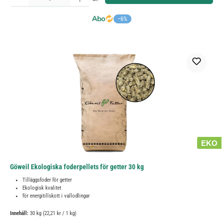
−6%
EKO
Göweil Ekologiska foderpellets för getter 30 kg
Tilläggsfoder för getter
Ekologisk kvalitet
för energitillskott i vallodlingar
Innehåll:
30 kg
(22,21 kr / 1 kg)