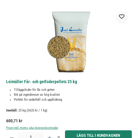
Leimüller Får- och getfoderpellets 25 kg
Tilläggsfoder för får och getter
Rik på ingredienser av hög kvalitet
Perfekt för underhåll och uppfödning
Innehåll:
25 kg
(24,03 kr / 1 kg)
Ordinarie pris:
600,71 kr
Priser inkl. moms, plus leveranskostnader
Produktkvantitet: Ange önskat belopp eller använd knapparna för att öka eller minska kvantiteten.
LÄGG TILL I KUNDVAGNEN
st.