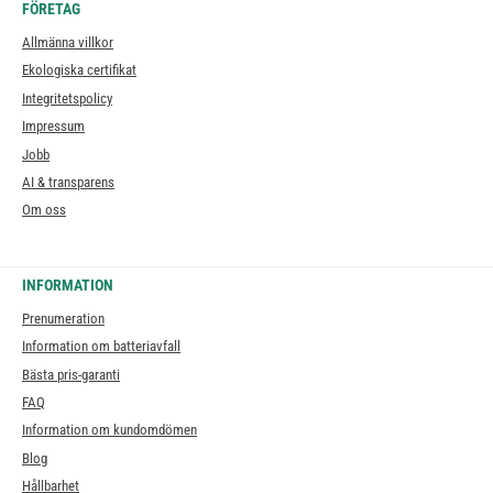
FÖRETAG
Allmänna villkor
Ekologiska certifikat
Integritetspolicy
Impressum
Jobb
AI & transparens
Om oss
INFORMATION
Prenumeration
Information om batteriavfall
Bästa pris-garanti
FAQ
Information om kundomdömen
Blog
Hållbarhet