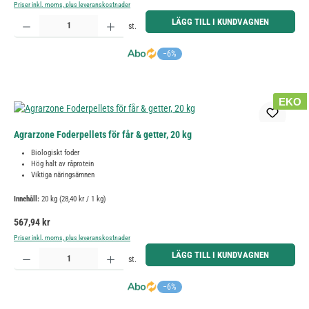
Priser inkl. moms, plus leveranskostnader
Produktkvantitet: Ange önskat belopp eller använd knapparna för att öka eller minska kvantiteten.
LÄGG TILL I KUNDVAGNEN
st.
−6%
EKO
Agrarzone Foderpellets för får & getter, 20 kg
Biologiskt foder
Hög halt av råprotein
Viktiga näringsämnen
Innehåll:
20 kg
(28,40 kr / 1 kg)
Ordinarie pris:
567,94 kr
Priser inkl. moms, plus leveranskostnader
Produktkvantitet: Ange önskat belopp eller använd knapparna för att öka eller minska kvantiteten.
LÄGG TILL I KUNDVAGNEN
st.
−6%