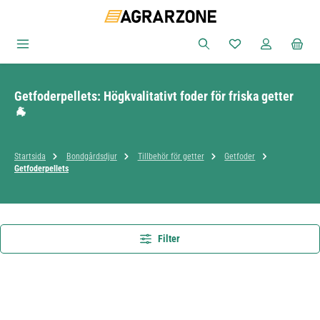
Hoppa till huvudinnehåll
Du har 0 objekt i ön
Getfoderpellets: Högkvalitativt foder för friska getter
🐐
Startsida
Bondgårdsdjur
Tillbehör för getter
Getfoder
Getfoderpellets
Filter