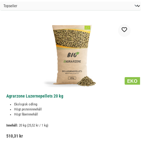
EKO
Agrarzone Luzernepellets 20 kg
Ekologisk odling
Högt proteininnehåll
Högt fiberinnehåll
Innehåll:
20 kg
(25,52 kr / 1 kg)
Ordinarie pris:
510,31 kr