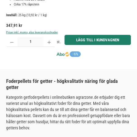
Cirka 17% råprotein
Innehåll:
25 kg
(13,92 kr / 1 kg)
Ordinarie pris:
347,91 kr
Priser inkl. moms, plus leveranskostnader
Produktkvantitet: Ange önskat belopp eller använd knapparna för att öka eller minska kvantiteten.
LÄGG TILL I KUNDVAGNEN
st.
−6%
Foderpellets för getter - högkvalitativ näring för glada
getter
Kategorin getfoderpellets i onlinebutiken agrarzone.de erbjuder dig ett
varierat urval av högkvalitativt foder för dina getter. Med våra
högkvalitativa pellets kan du se till att dina getter får en balanserad och
hälsosam kost. Oavsett om du är en professionell getuppfödare eller bara
håller getter som husdjur, hittar du rätt foder för att optimalt uppfylla dina
getters behov.