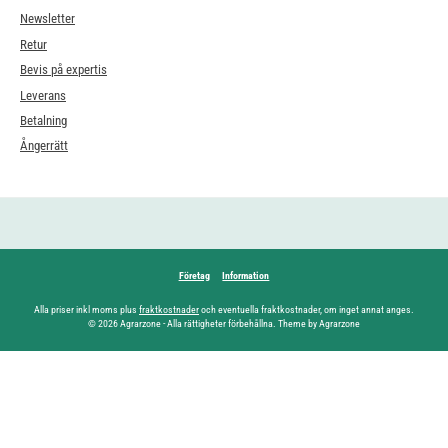
Newsletter
Retur
Bevis på expertis
Leverans
Betalning
Ångerrätt
Företag
Information
Alla priser inkl moms plus
fraktkostnader
och eventuella fraktkostnader, om inget annat anges.
© 2026 Agrarzone - Alla rättigheter förbehållna. Theme by Agrarzone