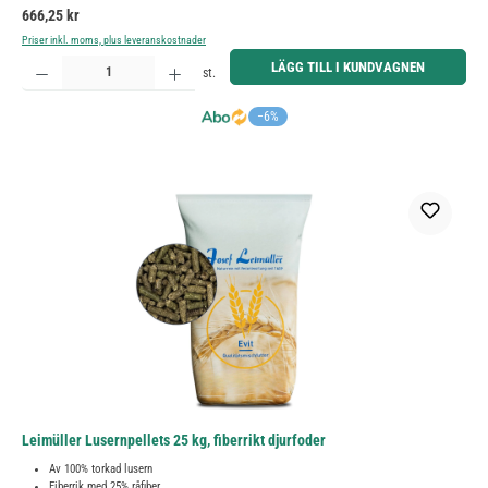
Ordinarie pris:
666,25 kr
Priser inkl. moms, plus leveranskostnader
Produktkvantitet: Ange önskat belopp eller använd knapparna för att öka eller minska kvantiteten.
LÄGG TILL I KUNDVAGNEN
st.
−6%
Leimüller Lusernpellets 25 kg, fiberrikt djurfoder
Av 100% torkad lusern
Fiberrik med 25% råfiber