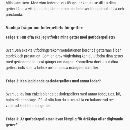
hälsosam kost. Med våra foderpellets för getter kan du se till att dina
getter får alla viktiga näringsämnen som de behöver för optimal hälsa och
prestanda.
Vanliga frågor om foderpellets för getter:
Fråga 1: Hur ofta ska jag utfodra mina getter med getfoderpellets?
Svar: Den exakta utfodringsrekommendationen beror på getternas ålder,
storlek och prestation. Som en grov vägledning kan du utfodra dina getter
med getfoderpellets två gånger om dagen. Kontrollera dock alltid dina
getters individuella behov och anpassa mängden därefter.
Fråga 2: Kan jag blanda getfoderpellets med annat foder?
Svar: Ja, du kan enkelt blanda getfoderpellets med annat foder, t.ex. hö,
halm eller ensilage. På så sätt kan du säkerställa en balanserad och
varierad kost för dina getter.
Fråga 3: Är getfoderpelletsen även lämplig för dräktiga eller digivande
getter?