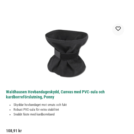
Waldhausen Hovbandageskydd, Canvas med PVC-sula och
kardborreförslutning, Ponny
Skyddar hovbandaget mot smuts och fukt
Robust PVC-sula för extra stabilitet
Snabbt fäste med kardborreband
Ordinarie pris:
108,91 kr