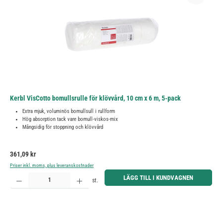
Kerbl VisCotto bomullsrulle för klövvård, 10 cm x 6 m, 5-pack
Extra mjuk, voluminös bomullsull i rullform
Hög absorption tack vare bomull-viskos-mix
Mångsidig för stoppning och klövvård
Ordinarie pris:
361,09 kr
Priser inkl. moms, plus leveranskostnader
Produktkvantitet: Ange önskat belopp eller använd knapparna för att öka eller minska kvantiteten.
LÄGG TILL I KUNDVAGNEN
st.