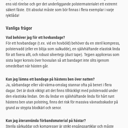
ens vid rörelse och ger det underliggande polstermaterialet ett extremt
säkert fäste. Ett absolut måste som bör finnas i flera exemplar i varje
ryktlåda!
Vanliga frågor
Vad behöver jag för ett hovbandage?
För ett hovbandage (t.ex. vid en hovböld) behöver du en steril kompress,
polstervadd (eller en blöja som sulkudde), en självhäftande elastisk linda
för att fixera allt, och robust silvertejp (duct tape). Tejpen appliceras som
sista lager korsvis över hovsulan så att bandaget inte slits igenom
omedelbart när hästen går.
Kan jag lämna ett bandage på hästens ben över natten?
Ja, sårbandage eller våt-värma-omslag stannar ofta på benet i flera
dagar. Det är dock viktigt att det finns tillräckligt med polstervadd under
den elastiska lindan. Om du lindar en självhäftande linda för hårt runt
hästens ben utan polstring, finns det risk för massiva vävnadsskador på
grund av strypta blodkärl och senor.
Kan jag återanvända förbandsmaterial på hästar?
Sterila sårkuddar och kompresser är strikt engångsartiklar och måste