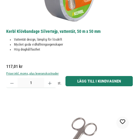
Kerbl Klövbandage Silvertejp, vattentät, 50 m x 50 mm
Vattentät design, lämplig för lösdrift
Mycket goda vidhäftningsegenskaper
Hög draghållfasthet
Ordinarie pris:
117,01 kr
Priser inkl. moms, plus leveranskostnader
Produktkvantitet: Ange önskat belopp eller använd knapparna för att öka eller minska kvantiteten.
LÄGG TILL I KUNDVAGNEN
st.