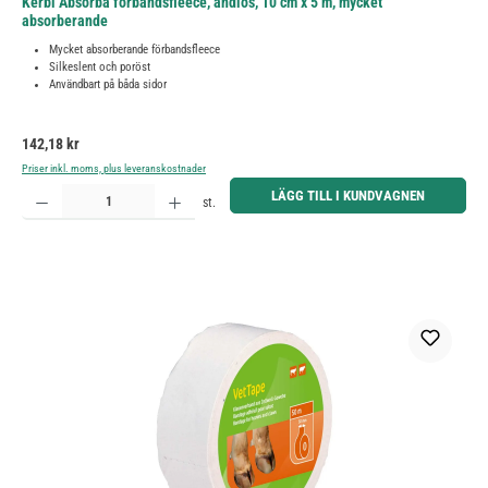
Kerbl Absorba förbandsfleece, ändlös, 10 cm x 5 m, mycket
absorberande
Mycket absorberande förbandsfleece
Silkeslent och poröst
Användbart på båda sidor
Ordinarie pris:
142,18 kr
Priser inkl. moms, plus leveranskostnader
Produktkvantitet: Ange önskat belopp eller använd knapparna för att öka eller minska kvantiteten.
LÄGG TILL I KUNDVAGNEN
st.