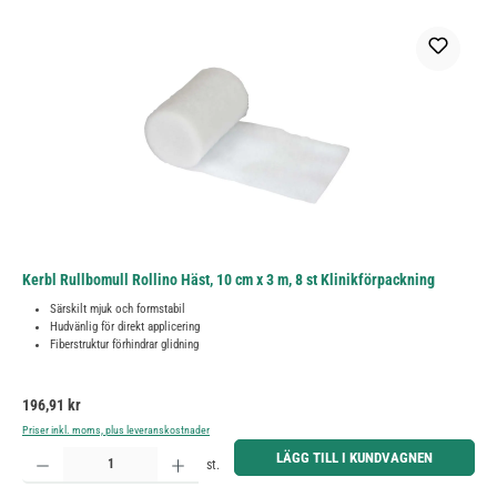
Kerbl Rullbomull Rollino Häst, 10 cm x 3 m, 8 st Klinikförpackning
Särskilt mjuk och formstabil
Hudvänlig för direkt applicering
Fiberstruktur förhindrar glidning
Ordinarie pris:
196,91 kr
Priser inkl. moms, plus leveranskostnader
Produktkvantitet: Ange önskat belopp eller använd knapparna för att öka eller minska kvantiteten.
LÄGG TILL I KUNDVAGNEN
st.