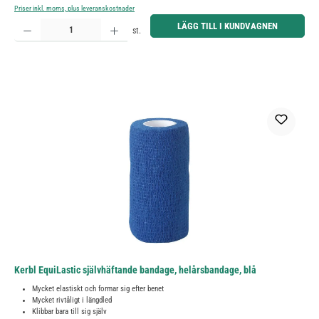
Priser inkl. moms, plus leveranskostnader
Produktkvantitet: Ange önskat belopp eller använd knapparna för att öka eller minska kvantiteten.
LÄGG TILL I KUNDVAGNEN
st.
Kerbl EquiLastic självhäftande bandage, helårsbandage, blå
Mycket elastiskt och formar sig efter benet
Mycket rivtåligt i längdled
Klibbar bara till sig själv