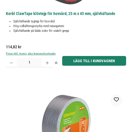
Kerbl ClawTape klövtejp för hovvård, 25 m x 45 mm, självhäftande
Självhäftande tygtejp för hovvård
Hög vidhäftningsstyrka med naturgummi
Självhäftande på båda sidor för stabilt grepp
Ordinarie pris:
114,82 kr
Priser inkl. moms, plus leveranskostnader
Produktkvantitet: Ange önskat belopp eller använd knapparna för att öka eller minska kvantiteten.
LÄGG TILL I KUNDVAGNEN
st.