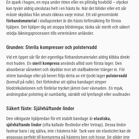
En spark i hagen, en repa under ritten eller en plötslig hovböld – olyckor
kan tyvärr aldrig uteslutas helt i en hästs liv. När det blöder eller ett sår
måste skyddas från smuts räknas varje minut. Ett väl genomtänkt
förbandsmaterial
i stallapoteket är din hästs livförsäkring för första
hjälpen. Det hjälper dig att stoppa blödningar, täcka sår sterilt och säkert
stödja läkningsprocessen tills veterinären anländer.
Grunden: Sterila kompresser och polstervadd
Vid ett öppet sår får det egentliga förbandsmaterialet aldrig klibba direkt
mot huden. En
steril kompress
används alltid som första lager. Den
absorberar sårsekret och skyddar mot att stallbakterier tränger in. För
större bandage eller på benet följs detta av ett tjockt lager
polstervadd
(bomull på rulle). Det förhindrar att själva bandaget stryper
blodcirkulationen och fördelar trycket jämnt över vävnaden. En mjuk,
andningsbar polstring är oumbärlig, särskilt vid lymfangit eller svullnader.
Säkert fäste: Självhäftande lindor
Den viktigaste hjälpredan för ett stabilt bandage är
elastiska,
självhäftande lindor
(ofta kallade flexlindor eller Vetrap). Dessa lindor
fastnar bara i sig själva, inte i hästens hår. Tack vare sin elasticitet kan de
anpassas perfekt till konturerna på hästens ben och hovar. De glider inte