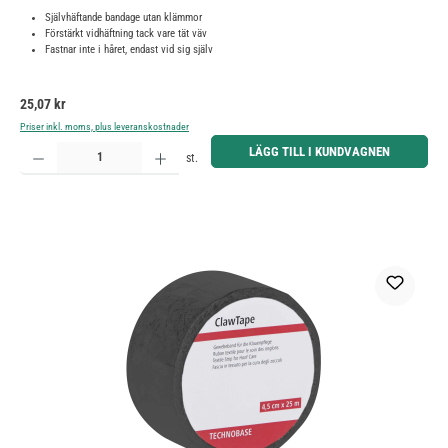
Självhäftande bandage utan klämmor
Förstärkt vidhäftning tack vare tät väv
Fastnar inte i håret, endast vid sig själv
Ordinarie pris:
25,07 kr
Priser inkl. moms, plus leveranskostnader
Produktkvantitet: Ange önskat belopp eller använd knapparna för att öka eller minska kvantiteten.
LÄGG TILL I KUNDVAGNEN
st.