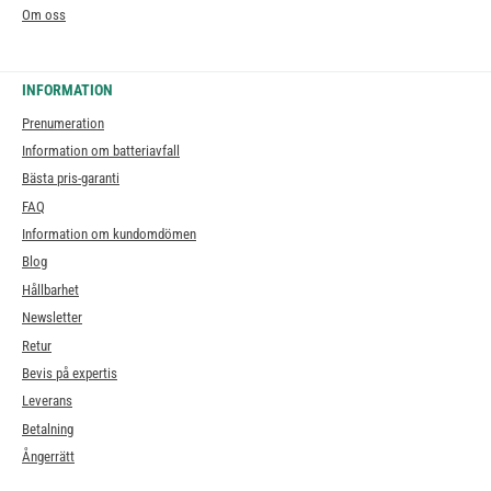
Om oss
INFORMATION
Prenumeration
Information om batteriavfall
Bästa pris-garanti
FAQ
Information om kundomdömen
Blog
Hållbarhet
Newsletter
Retur
Bevis på expertis
Leverans
Betalning
Ångerrätt