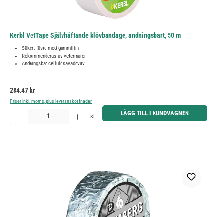
Kerbl VetTape Självhäftande klövbandage, andningsbart, 50 m
Säkert fäste med gummilim
Rekommenderas av veterinärer
Andningsbar cellulosavaddväv
Ordinarie pris:
284,47 kr
Priser inkl. moms, plus leveranskostnader
Produktkvantitet: Ange önskat belopp eller använd knapparna för att öka eller minska kvantiteten.
LÄGG TILL I KUNDVAGNEN
st.