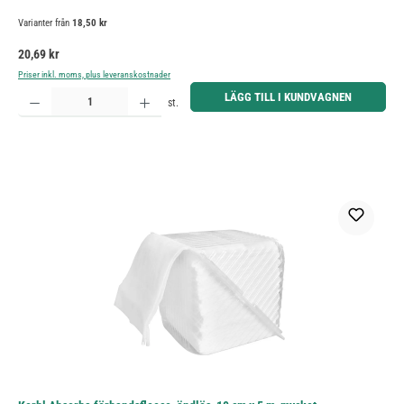
Varianter från
18,50 kr
Ordinarie pris:
20,69 kr
Priser inkl. moms, plus leveranskostnader
Produktkvantitet: Ange önskat belopp eller använd knapparna för att öka eller minska kvantiteten.
LÄGG TILL I KUNDVAGNEN
st.