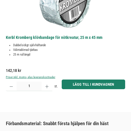
Kerbl Kromberg klövbandage för nötkreatur, 25 m x 45 mm
Dubbelsidigt självhäftande
Väletablerad tjärbas
25 m rullängd
Ordinarie pris:
142,18 kr
Priser inkl. moms, plus leveranskostnader
Produktkvantitet: Ange önskat belopp eller använd knapparna för att öka eller minska kvantiteten.
LÄGG TILL I KUNDVAGNEN
st.
Förbandsmaterial: Snabbt första hjälpen för din häst