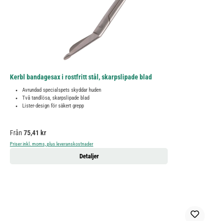
Kerbl bandagesax i rostfritt stål, skarpslipade blad
Avrundad specialspets skyddar huden
Två tandlösa, skarpslipade blad
Lister-design för säkert grepp
Ordinarie pris:
Från
75,41 kr
Priser inkl. moms, plus leveranskostnader
Detaljer