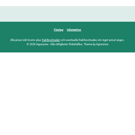
Företag
Information
Alla priser inkl moms plus
fraktkostnader
och eventuella fraktkostnader, om inget annat anges.
© 2026 Agrarzone - Alla rättigheter förbehållna. Theme by Agrarzone