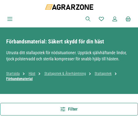
Hoppa till huvudinnehåll
Du har 0 objekt i ön
Förbandsmaterial: Säkert skydd för din häst
Utrusta ditt stallapotek för nödsituationer. Upptäck självhäftande lindor,
tjock polstervadd och sterila kompresser för snabb hjälp till hästen.
Startsida
Häst
Stallapotek & Återhämtning
Stallapotek
Förbandsmaterial
Filter