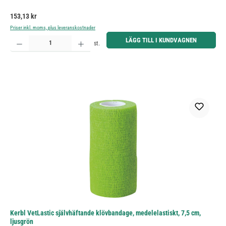
Ordinarie pris:
153,13 kr
Priser inkl. moms, plus leveranskostnader
Produktkvantitet: Ange önskat belopp eller använd knapparna för att öka eller minska kvantiteten.
LÄGG TILL I KUNDVAGNEN
st.
Kerbl VetLastic självhäftande klövbandage, medelelastiskt, 7,5 cm,
ljusgrön