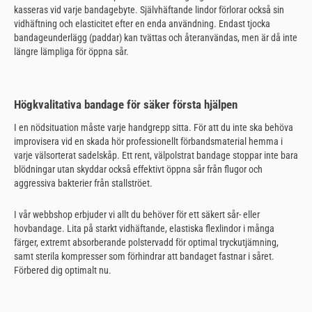
kasseras vid varje bandagebyte. Självhäftande lindor förlorar också sin
vidhäftning och elasticitet efter en enda användning. Endast tjocka
bandageunderlägg (paddar) kan tvättas och återanvändas, men är då inte
längre lämpliga för öppna sår.
Högkvalitativa bandage för säker första hjälpen
I en nödsituation måste varje handgrepp sitta. För att du inte ska behöva
improvisera vid en skada hör professionellt förbandsmaterial hemma i
varje välsorterat sadelskåp. Ett rent, välpolstrat bandage stoppar inte bara
blödningar utan skyddar också effektivt öppna sår från flugor och
aggressiva bakterier från stallströet.
I vår webbshop erbjuder vi allt du behöver för ett säkert sår- eller
hovbandage. Lita på starkt vidhäftande, elastiska flexlindor i många
färger, extremt absorberande polstervadd för optimal tryckutjämning,
samt sterila kompresser som förhindrar att bandaget fastnar i såret.
Förbered dig optimalt nu.