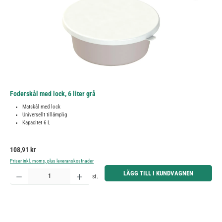
Foderskål med lock, 6 liter grå
Matskål med lock
Universellt tillämplig
Kapacitet 6 L
Ordinarie pris:
108,91 kr
Priser inkl. moms, plus leveranskostnader
Produktkvantitet: Ange önskat belopp eller använd knapparna för att öka eller minska kvantiteten.
LÄGG TILL I KUNDVAGNEN
st.