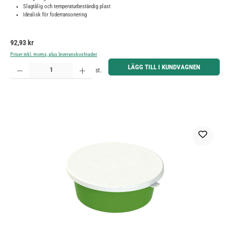
Slagtålig och temperaturbeständig plast
Idealisk för foderransonering
Ordinarie pris:
92,93 kr
Priser inkl. moms, plus leveranskostnader
Produktkvantitet: Ange önskat belopp eller använd knapparna för att öka eller minska kvantiteten.
LÄGG TILL I KUNDVAGNEN
st.