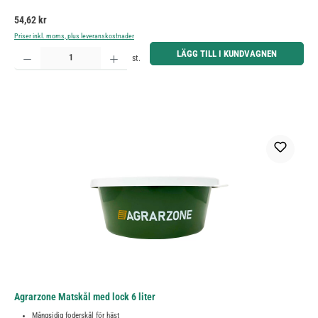
Ordinarie pris:
54,62 kr
Priser inkl. moms, plus leveranskostnader
Produktkvantitet: Ange önskat belopp eller använd knapparna för att öka eller minska kvantiteten.
LÄGG TILL I KUNDVAGNEN
st.
Agrarzone Matskål med lock 6 liter
Mångsidig foderskål för häst