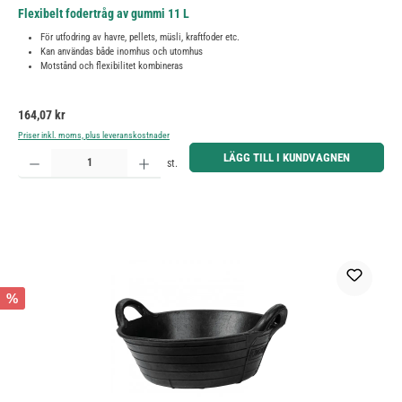
Flexibelt fodertråg av gummi 11 L
För utfodring av havre, pellets, müsli, kraftfoder etc.
Kan användas både inomhus och utomhus
Motstånd och flexibilitet kombineras
Ordinarie pris:
164,07 kr
Priser inkl. moms, plus leveranskostnader
Produktkvantitet: Ange önskat belopp eller använd knapparna för att öka eller minska kvantiteten.
LÄGG TILL I KUNDVAGNEN
st.
%