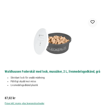
Waldhausen Foderskål med lock, mussäker, 2 L, livsmedelsgodkänd, grå
Skrivbart lock för snabb märkning
Pålitligt skydd mot möss
Livsmedelsgodkänd plastik
Ordinarie pris:
87,02 kr
Priser inkl. moms, plus leveranskostnader