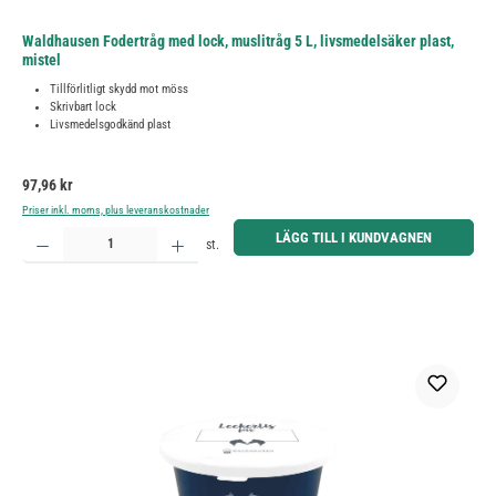
Waldhausen Fodertråg med lock, muslitråg 5 L, livsmedelsäker plast,
mistel
Tillförlitligt skydd mot möss
Skrivbart lock
Livsmedelsgodkänd plast
Ordinarie pris:
97,96 kr
Priser inkl. moms, plus leveranskostnader
Produktkvantitet: Ange önskat belopp eller använd knapparna för att öka eller minska kvantiteten.
LÄGG TILL I KUNDVAGNEN
st.