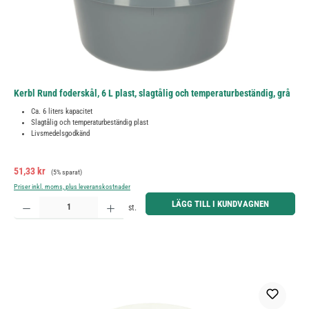
Kerbl Rund foderskål, 6 L plast, slagtålig och temperaturbeständig, grå
Ca. 6 liters kapacitet
Slagtålig och temperaturbeständig plast
Livsmedelsgodkänd
Försäljningspris:
Ordinarie pris:
51,33 kr
(5% sparat)
Priser inkl. moms, plus leveranskostnader
Produktkvantitet: Ange önskat belopp eller använd knapparna för att öka eller minska kvantiteten.
LÄGG TILL I KUNDVAGNEN
st.