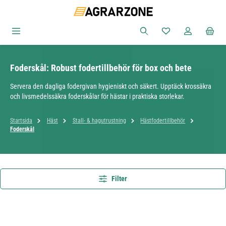
Hoppa till huvudinnehåll
Du har 0 objekt i ön
Foderskål: Robust fodertillbehör för box och bete
Servera den dagliga fodergivan hygieniskt och säkert. Upptäck krossäkra
och livsmedelssäkra foderskålar för hästar i praktiska storlekar.
Startsida
Häst
Stall- & hagutrustning
Hästfodertillbehör
Foderskål
Filter