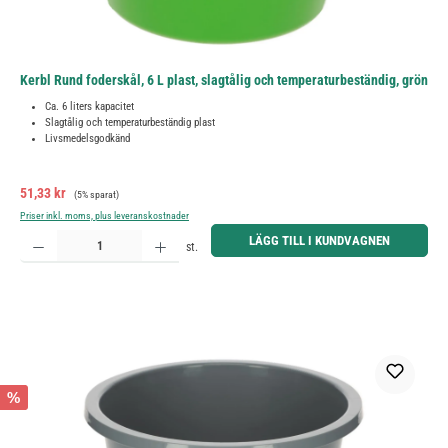
Kerbl Rund foderskål, 6 L plast, slagtålig och temperaturbeständig, grön
Ca. 6 liters kapacitet
Slagtålig och temperaturbeständig plast
Livsmedelsgodkänd
Försäljningspris:
Ordinarie pris:
51,33 kr
(5% sparat)
Priser inkl. moms, plus leveranskostnader
Produktkvantitet: Ange önskat belopp eller använd knapparna för att öka eller minska kvantiteten.
LÄGG TILL I KUNDVAGNEN
st.
%