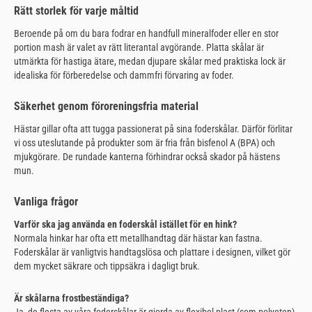
Rätt storlek för varje måltid
Beroende på om du bara fodrar en handfull mineralfoder eller en stor
portion mash är valet av rätt literantal avgörande. Platta skålar är
utmärkta för hastiga ätare, medan djupare skålar med praktiska lock är
idealiska för förberedelse och dammfri förvaring av foder.
Säkerhet genom föroreningsfria material
Hästar gillar ofta att tugga passionerat på sina foderskålar. Därför förlitar
vi oss uteslutande på produkter som är fria från bisfenol A (BPA) och
mjukgörare. De rundade kanterna förhindrar också skador på hästens
mun.
Vanliga frågor
Varför ska jag använda en foderskål istället för en hink?
Normala hinkar har ofta ett metallhandtag där hästar kan fastna.
Foderskålar är vanligtvis handtagslösa och plattare i designen, vilket gör
dem mycket säkrare och tippsäkra i dagligt bruk.
Är skålarna frostbeständiga?
Ja, de flesta av våra foderskålar är gjorda av flexibel plast (som polyeten),