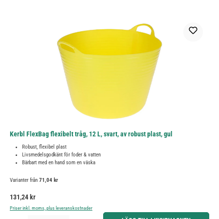
Kerbl FlexBag flexibelt tråg, 12 L, svart, av robust plast, gul
Robust, flexibel plast
Livsmedelsgodkänt för foder & vatten
Bärbart med en hand som en väska
Varianter från
71,04 kr
Ordinarie pris:
131,24 kr
Priser inkl. moms, plus leveranskostnader
Produktkvantitet: Ange önskat belopp eller använd knapparna för att öka eller minska kvantiteten.