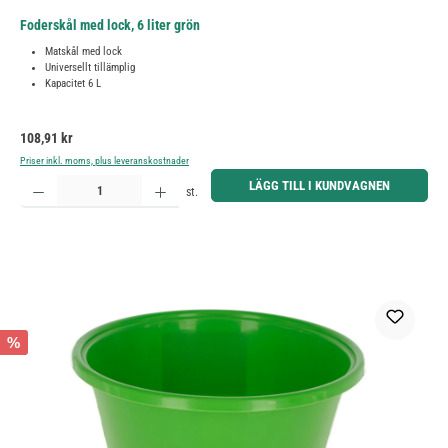
Foderskål med lock, 6 liter grön
Matskål med lock
Universellt tillämplig
Kapacitet 6 L
Ordinarie pris:
108,91 kr
Priser inkl. moms, plus leveranskostnader
Produktkvantitet: Ange önskat belopp eller använd knapparna för att öka eller minska kvantiteten.
LÄGG TILL I KUNDVAGNEN
st.
%