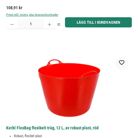
Ordinarie pris:
108,91 kr
Priser inkl. moms, plus leveranskostnader
Produktkvantitet: Ange önskat belopp eller använd knapparna för att öka eller minska kvantiteten.
LÄGG TILL I KUNDVAGNEN
st.
Kerbl FlexBag flexibelt tråg, 12 L, av robust plast, röd
Robust, flexibel plast