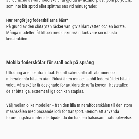
som inte blir spröd eller splittras ens vid minusgrader.
Hur rengör jag foderskålarna bäst?
På grund av den släta ytan räcker vanligtvis klart vatten och en borste.
Många modeller tål till och med diskmaskin tack vare sin robusta
konstruktion.
Mobila foderskålar för stall och på språng
Utfodring är en central ritual. För att säkerställa att vitaminer och
mineraler når hästen utan förlust är en ren och stabil foderskål det bästa
valet. Våra skålar är designade för att klara de tuffa kraven i häststallet:
de är bittåliga, extremt tåliga och kan staplas.
Välj mellan olika modeller – från den lilla mineralfoderskålen till den stora
mashskålen med passande lock för transport. Genom att använda
föroreningsfria material erbjuder du din häst en hälsosam matupplevelse.