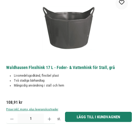
Waldhausen Flexihink 17 L - Foder- & Vattenhink för Stall, grå
Livsmedelsgodkänd, flexibel plast
Två stadiga bärhandtag
Mångsidig användning i stall och hem
Ordinarie pris:
108,91 kr
Priser inkl. moms, plus leveranskostnader
Produktkvantitet: Ange önskat belopp eller använd knapparna för att öka eller minska kvantiteten.
LÄGG TILL I KUNDVAGNEN
st.