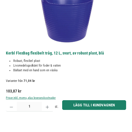
Kerbl FlexBag flexibelt tråg, 12 L, svart, av robust plast, blå
Robust, flexibel plast
Livsmedelsgodkänt för foder & vatten
Bärbart med en hand som en väska
Varianter från
71,04 kr
Ordinarie pris:
103,87 kr
Priser inkl. moms, plus leveranskostnader
Produktkvantitet: Ange önskat belopp eller använd knapparna för att öka eller minska kvantiteten.
LÄGG TILL I KUNDVAGNEN
st.