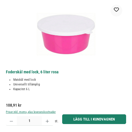
Foderskål med lock, 6 liter rosa
Matskål med lock
Universellt tillämplig
Kapacitet 6 L
Ordinarie pris:
108,91 kr
Priser inkl. moms, plus leveranskostnader
Produktkvantitet: Ange önskat belopp eller använd knapparna för att öka eller minska kvantiteten.
LÄGG TILL I KUNDVAGNEN
st.