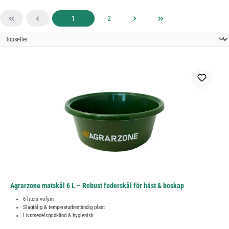
Sida
Sida
1
2
Agrarzone matskål 6 L – Robust foderskål för häst & boskap
6 liters volym
Slagtålig & temperaturbeständig plast
Livsmedelsgodkänd & hygienisk