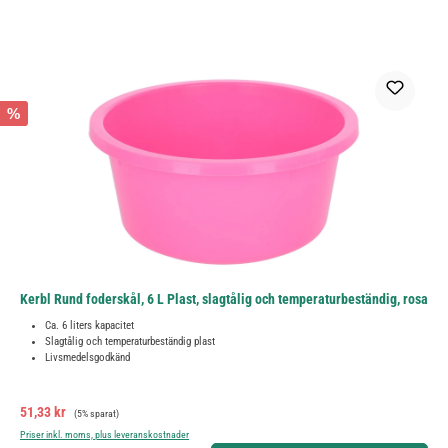
%
Kerbl Rund foderskål, 6 L Plast, slagtålig och temperaturbeständig, rosa
Ca. 6 liters kapacitet
Slagtålig och temperaturbeständig plast
Livsmedelsgodkänd
Försäljningspris:
Ordinarie pris:
51,33 kr
(5% sparat)
Priser inkl. moms, plus leveranskostnader