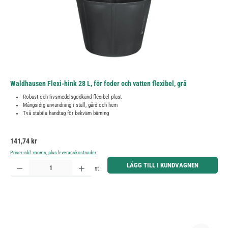
Waldhausen Flexi-hink 28 L, för foder och vatten flexibel, grå
Robust och livsmedelsgodkänd flexibel plast
Mångsidig användning i stall, gård och hem
Två stabila handtag för bekväm bärning
Ordinarie pris:
141,74 kr
Priser inkl. moms, plus leveranskostnader
Produktkvantitet: Ange önskat belopp eller använd knapparna för att öka eller minska kvantiteten.
LÄGG TILL I KUNDVAGNEN
st.