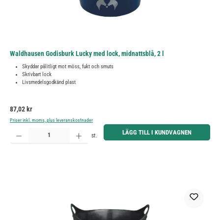
Waldhausen Godisburk Lucky med lock, midnattsblå, 2 l
Skyddar pålitligt mot möss, fukt och smuts
Skrivbart lock
Livsmedelsgodkänd plast
Ordinarie pris:
87,02 kr
Priser inkl. moms, plus leveranskostnader
Produktkvantitet: Ange önskat belopp eller använd knapparna för att öka eller minska kvantiteten.
LÄGG TILL I KUNDVAGNEN
st.