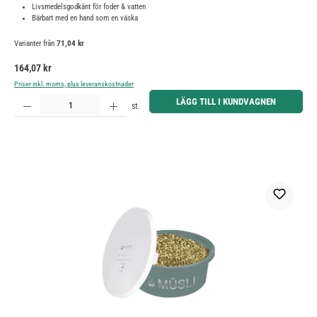
Livsmedelsgodkänt för foder & vatten
Bärbart med en hand som en väska
Varianter från
71,04 kr
Ordinarie pris:
164,07 kr
Priser inkl. moms, plus leveranskostnader
Produktkvantitet: Ange önskat belopp eller använd knapparna för att öka eller minska kvantiteten.
LÄGG TILL I KUNDVAGNEN
st.