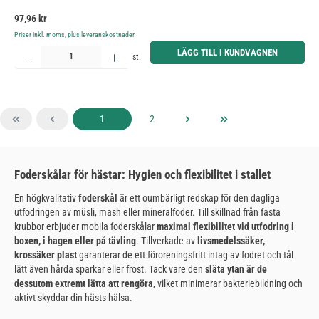
Ordinarie pris:
97,96 kr
Priser inkl. moms, plus leveranskostnader
Produktkvantitet: Ange önskat belopp eller använd knapparna för att öka eller minska kvantiteten.
LÄGG TILL I KUNDVAGNEN
st.
Sida
Sida
1
2
Foderskålar för hästar: Hygien och flexibilitet i stallet
En högkvalitativ
foderskål
är ett oumbärligt redskap för den dagliga
utfodringen av müsli, mash eller mineralfoder. Till skillnad från fasta
krubbor erbjuder mobila foderskålar
maximal flexibilitet vid utfodring i
boxen, i hagen eller på tävling
. Tillverkade av
livsmedelssäker,
krossäker plast
garanterar de ett föroreningsfritt intag av fodret och tål
lätt även hårda sparkar eller frost. Tack vare den
släta ytan är de
dessutom extremt lätta att rengöra
, vilket minimerar bakteriebildning och
aktivt skyddar din hästs hälsa.