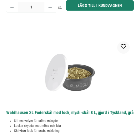
Produktkvantitet: Ange önskat belopp eller använd knapparna för att öka eller minska kvantiteten.
LÄGG TILL I KUNDVAGNEN
st.
Waldhausen XL Foderskål med lock, mysli-skål 8 L, gjord i Tyskland, grå
8 liters volym för större mängder
Locket skyddar mot möss och fukt
Skrivbart lock för snabb märkning