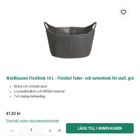
Waldhausen Flexihink 10 L - Flexibel foder- och vattenhink för stall, grå
Böjlig och slitstark plast
Livsmedelsäkert och hållbart material
Två stadiga bärhandtag
Ordinarie pris:
87,02 kr
Priser inkl. moms, plus leveranskostnader
Produktkvantitet: Ange önskat belopp eller använd knapparna för att öka eller minska kvantiteten.
LÄGG TILL I KUNDVAGNEN
st.