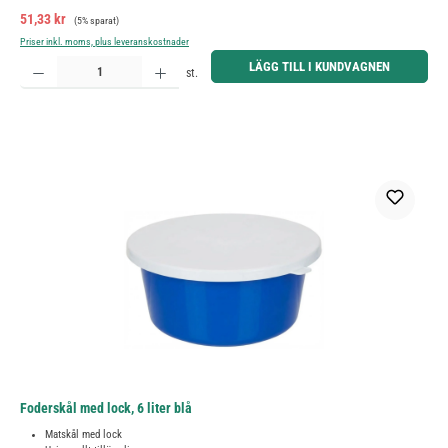
Försäljningspris:
Ordinarie pris:
51,33 kr
(5% sparat)
Priser inkl. moms, plus leveranskostnader
Produktkvantitet: Ange önskat belopp eller använd knapparna för att öka eller minska kvantiteten.
LÄGG TILL I KUNDVAGNEN
st.
Foderskål med lock, 6 liter blå
Matskål med lock