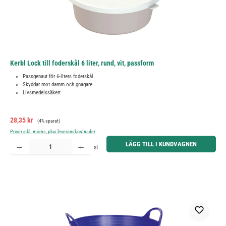
Kerbl Lock till foderskål 6 liter, rund, vit, passform
Passgenaut för 6-liters foderskål
Skyddar mot damm och gnagare
Livsmedelssäkert
Försäljningspris:
Ordinarie pris:
28,35 kr
(4% sparat)
Priser inkl. moms, plus leveranskostnader
Produktkvantitet: Ange önskat belopp eller använd knapparna för att öka eller minska kvantiteten.
LÄGG TILL I KUNDVAGNEN
st.