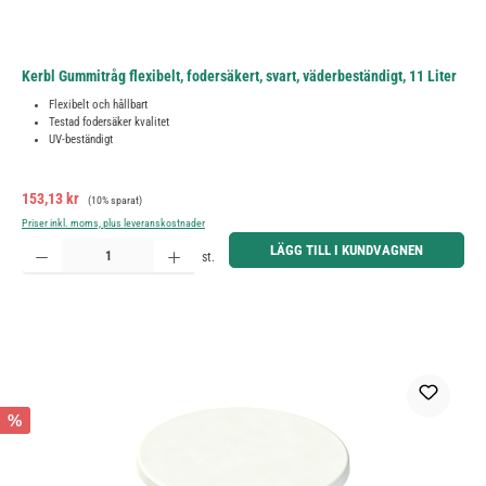
Kerbl Gummitråg flexibelt, fodersäkert, svart, väderbeständigt, 11 Liter
Flexibelt och hållbart
Testad fodersäker kvalitet
UV-beständigt
Försäljningspris:
Ordinarie pris:
153,13 kr
(10% sparat)
Priser inkl. moms, plus leveranskostnader
Produktkvantitet: Ange önskat belopp eller använd knapparna för att öka eller minska kvantiteten.
LÄGG TILL I KUNDVAGNEN
st.
%