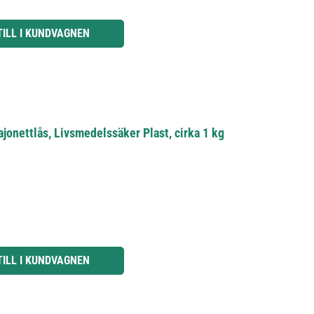
knapparna för att öka eller minska kvantiteten.
TILL I KUNDVAGNEN
jonettlås, Livsmedelssäker Plast, cirka 1 kg
knapparna för att öka eller minska kvantiteten.
TILL I KUNDVAGNEN