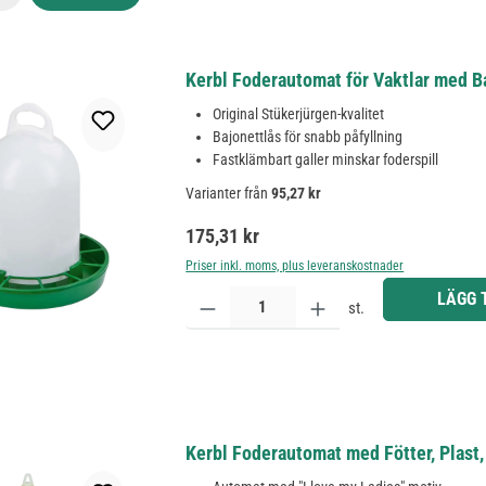
Kerbl Foderautomat för Vaktlar med Ba
Original Stükerjürgen-kvalitet
Bajonettlås för snabb påfyllning
Fastklämbart galler minskar foderspill
Varianter från
95,27 kr
Ordinarie pris:
175,31 kr
Priser inkl. moms, plus leveranskostnader
Produktkvantitet: Ange önskat belopp eller använd 
LÄGG 
st.
Kerbl Foderautomat med Fötter, Plast, 