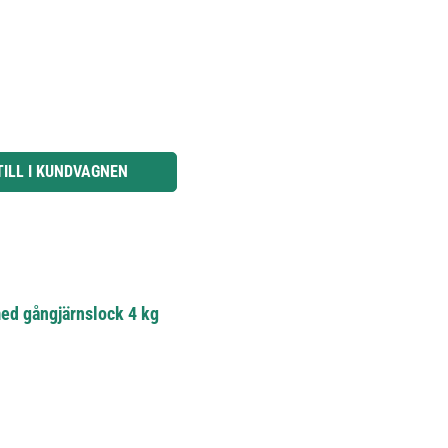
knapparna för att öka eller minska kvantiteten.
TILL I KUNDVAGNEN
ed gångjärnslock 4 kg