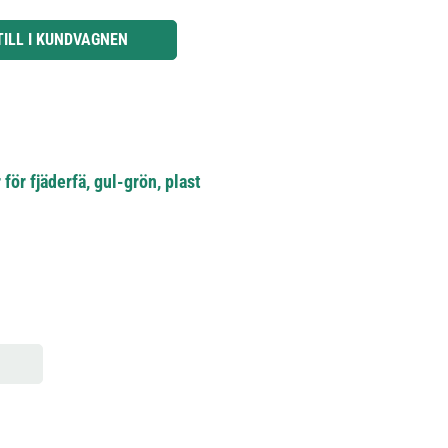
knapparna för att öka eller minska kvantiteten.
TILL I KUNDVAGNEN
för fjäderfä, gul-grön, plast