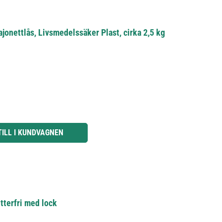
jonettlås, Livsmedelssäker Plast, cirka 2,5 kg
knapparna för att öka eller minska kvantiteten.
TILL I KUNDVAGNEN
tterfri med lock