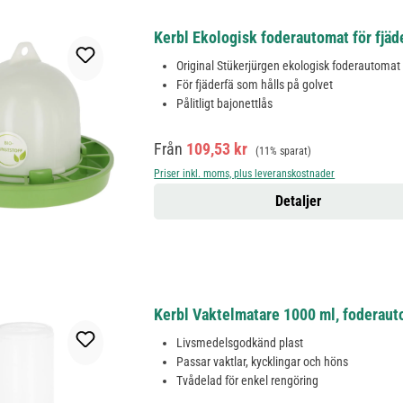
Kerbl Ekologisk foderautomat för fjäde
Original Stükerjürgen ekologisk foderautomat
För fjäderfä som hålls på golvet
Pålitligt bajonettlås
Försäljningspris:
Ordinarie pris:
Från
109,53 kr
(11% sparat)
Priser inkl. moms, plus leveranskostnader
Detaljer
Kerbl Vaktelmatare 1000 ml, foderauto
Livsmedelsgodkänd plast
Passar vaktlar, kycklingar och höns
Tvådelad för enkel rengöring