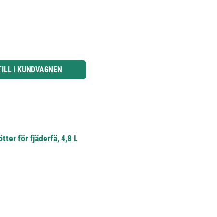
knapparna för att öka eller minska kvantiteten.
TILL I KUNDVAGNEN
ter för fjäderfä, 4,8 L