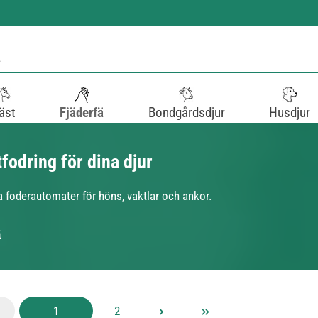
äst
Fjäderfä
Bondgårdsdjur
Husdjur
fodring för dina djur
ka foderautomater för höns, vaktlar och ankor.
ä
Sida
Sida
1
2