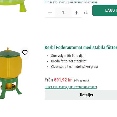
Priser inkl. moms, plus leveranskostnader
Produktkvantitet: Ange önskat belopp eller använd 
LÄGG 
st.
Kerbl Foderautomat med stabila fötter 
Stor volym för flera djur
Breda fötter för stabilitet
Okrossbar, livsmedelssäker plast
Försäljningspris:
Ordinarie pris:
Från
591,92 kr
(4% sparat)
Priser inkl. moms, plus leveranskostnader
Detaljer