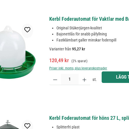
Kerbl Foderautomat för Vaktlar med Ba
Original Stükerjürgen-kvalitet
Bajonettlås för snabb påfyllning
Fastklämbart galler minskar foderspill
Varianter från
95,27 kr
Försäljningspris:
Ordinarie pris:
120,49 kr
(2% sparat)
Priser inkl. moms, plus leveranskostnader
Produktkvantitet: Ange önskat belopp eller använd 
LÄGG 
st.
Kerbl Foderautomat för höns 27 L, spli
Splitterfri plast