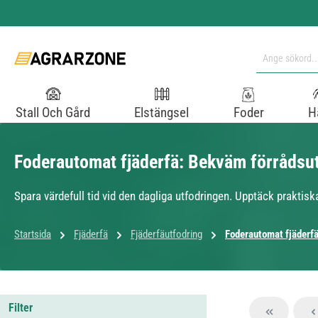
pa till huvudinnehåll
Hoppa till sökning
Hoppa till huvudnavigering
Stall Och Gård
Elstängsel
Foder
H
Foderautomat fjäderfä: Bekväm förrådsut
Spara värdefull tid vid den dagliga utfodringen. Upptäck praktis
Startsida
Fjäderfä
Fjäderfäutfodring
Foderautomat fjäderf
Filter