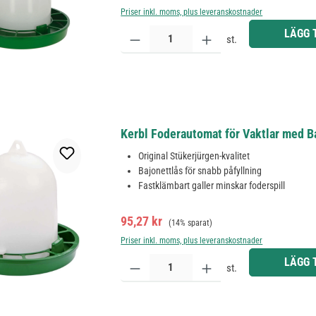
Priser inkl. moms, plus leveranskostnader
Produktkvantitet: Ange önskat belopp eller använd 
LÄGG 
st.
Kerbl Foderautomat för Vaktlar med Ba
Original Stükerjürgen-kvalitet
Bajonettlås för snabb påfyllning
Fastklämbart galler minskar foderspill
Försäljningspris:
Ordinarie pris:
95,27 kr
(14% sparat)
Priser inkl. moms, plus leveranskostnader
Produktkvantitet: Ange önskat belopp eller använd 
LÄGG 
st.