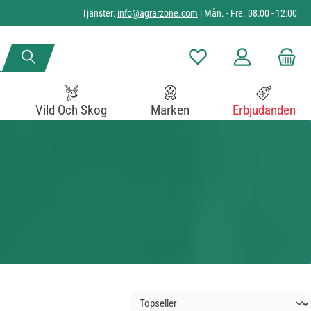
Tjänster:
info@agrarzone.com
| Mån. - Fre. 08:00 - 12:00
Du har 0 objekt i önskelista
Vild Och Skog
Märken
Erbjudanden