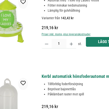
Automat med "I love my Ladies"-motiv
Fötter minskar nedsmutsning
Lämplig för golvhållning
Varianter från
142,42 kr
Ordinarie pris:
219,16 kr
Priser inkl. moms, plus leveranskostnader
Produktkvantitet: Ange önskat belopp eller använd 
LÄGG 
st.
Kerbl automatisk hönsfoderautomat m
Tillförlitlig foderförsörjning
Beprövat bajonettlås
Påklämbart raster mot spill
Ordinarie pris:
219,16 kr