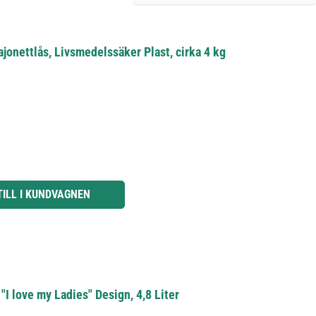
jonettlås, Livsmedelssäker Plast, cirka 4 kg
knapparna för att öka eller minska kvantiteten.
TILL I KUNDVAGNEN
"I love my Ladies" Design, 4,8 Liter