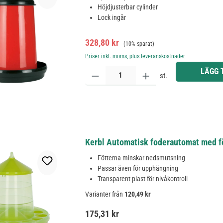
Höjdjusterbar cylinder
Lock ingår
Försäljningspris:
Ordinarie pris:
328,80 kr
(10% sparat)
Priser inkl. moms, plus leveranskostnader
Produktkvantitet: Ange önskat belopp eller använd 
LÄGG 
st.
Kerbl Automatisk foderautomat med föt
Fötterna minskar nedsmutsning
Passar även för upphängning
Transparent plast för nivåkontroll
Varianter från
120,49 kr
Ordinarie pris:
175,31 kr