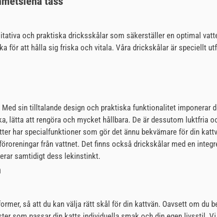
ammetslena tass
alitativa och praktiska dricksskålar som säkerställer en optimal vat
tska för att hålla sig friska och vitala. Våra drickskålar är speciell
. Med sin tilltalande design och praktiska funktionalitet imponerar de
iska, lätta att rengöra och mycket hållbara. De är dessutom luktfria 
 katter har specialfunktioner som gör det ännu bekvämare för din kattv
t föroreningar från vattnet. Det finns också drickskålar med en integr
erar samtidigt dess lekinstinkt.
n
h former, så att du kan välja rätt skål för din kattvän. Oavsett om d
er som passar din katts individuella smak och din egen livsstil. Vi 