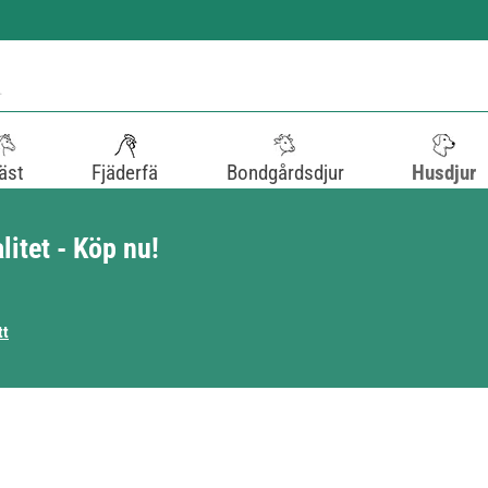
äst
Fjäderfä
Bondgårdsdjur
Husdjur
litet - Köp nu!
tt