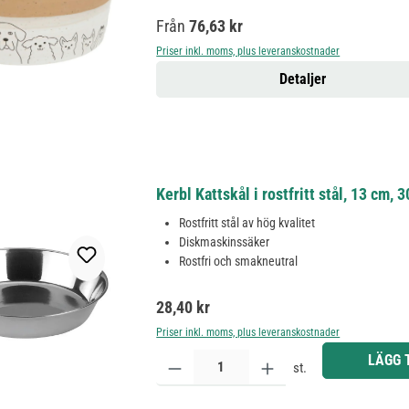
Ordinarie pris:
Från
76,63 kr
Priser inkl. moms, plus leveranskostnader
Detaljer
Kerbl Kattskål i rostfritt stål, 13 cm,
Rostfritt stål av hög kvalitet
Diskmaskinssäker
Rostfri och smakneutral
Ordinarie pris:
28,40 kr
Priser inkl. moms, plus leveranskostnader
Produktkvantitet: Ange önskat belopp eller använd 
LÄGG 
st.