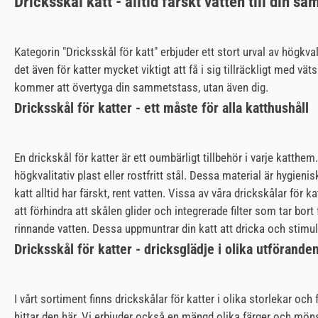
Dricksskål katt - alltid färskt vatten till din s
Kategorin "Dricksskål för katt" erbjuder ett stort urval av högkv
det även för katter mycket viktigt att få i sig tillräckligt med vä
kommer att övertyga din sammetstass, utan även dig.
Dricksskål för katter - ett måste för alla katthushåll
En drickskål för katter är ett oumbärligt tillbehör i varje katthem
högkvalitativ plast eller rostfritt stål. Dessa material är hygien
katt alltid har färskt, rent vatten. Vissa av våra drickskålar för
att förhindra att skålen glider och integrerade filter som tar bor
rinnande vatten. Dessa uppmuntrar din katt att dricka och stimul
Dricksskål för katter - dricksglädje i olika utförande
I vårt sortiment finns drickskålar för katter i olika storlekar oc
hittar den här. Vi erbjuder också en mängd olika färger och mönst