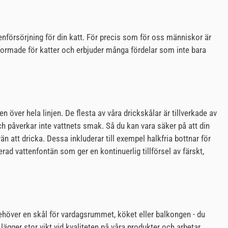
tenförsörjning för din katt. För precis som för oss människor är
t utformade för katter och erbjuder många fördelar som inte bara
n över hela linjen. De flesta av våra drickskålar är tillverkade av
och påverkar inte vattnets smak. Så du kan vara säker på att din
än att dricka. Dessa inkluderar till exempel halkfria bottnar för
erad vattenfontän som ger en kontinuerlig tillförsel av färskt,
u behöver en skål för vardagsrummet, köket eller balkongen - du
lägger stor vikt vid kvaliteten på våra produkter och arbetar