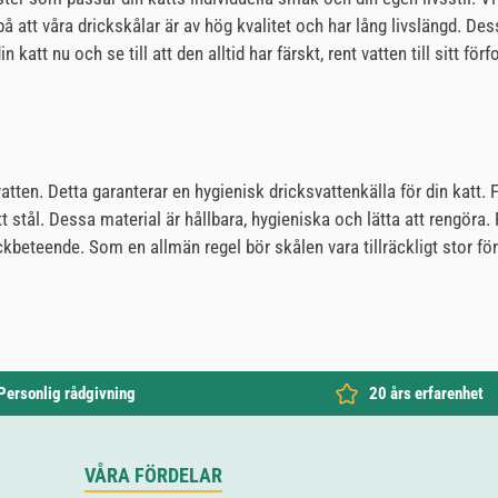
å att våra drickskålar är av hög kvalitet och har lång livslängd. De
in katt nu och se till att den alltid har färskt, rent vatten till sit
tten. Detta garanterar en hygienisk dricksvattenkälla för din katt. 
t stål. Dessa material är hållbara, hygieniska och lätta att rengöra.
beteende. Som en allmän regel bör skålen vara tillräckligt stor för a
Personlig rådgivning
20 års erfarenhet
VÅRA FÖRDELAR