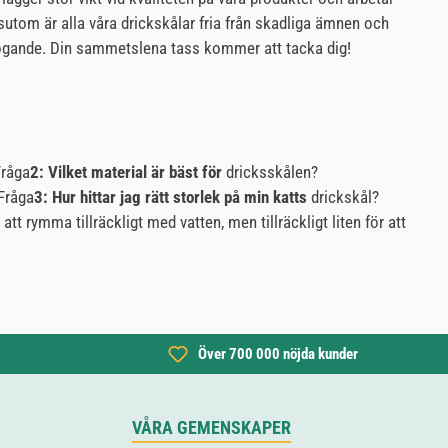
ssutom är alla våra drickskålar fria från skadliga ämnen och
t förfogande. Din sammetslena tass kommer att tacka dig!
Fråga
2: Vilket material är bäst för
dricksskålen?
 Fråga
3: Hur hittar jag rätt storlek på min katts
drickskål?
tt rymma tillräckligt med vatten, men tillräckligt liten för att
Över 700 000 nöjda kunder
VÅRA GEMENSKAPER