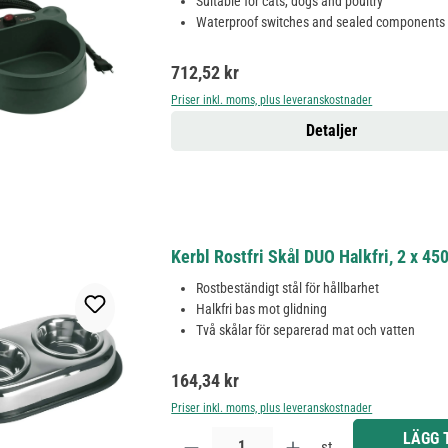
Suitable for cats, dogs and poultry
Waterproof switches and sealed components
Ordinarie pris:
712,52 kr
Priser inkl. moms, plus leveranskostnader
Detaljer
Kerbl Rostfri Skål DUO Halkfri, 2 x 450
Rostbeständigt stål för hållbarhet
Halkfri bas mot glidning
Två skålar för separerad mat och vatten
Ordinarie pris:
164,34 kr
Priser inkl. moms, plus leveranskostnader
Produktkvantitet: Ange önskat belopp eller använd 
LÄGG 
st.