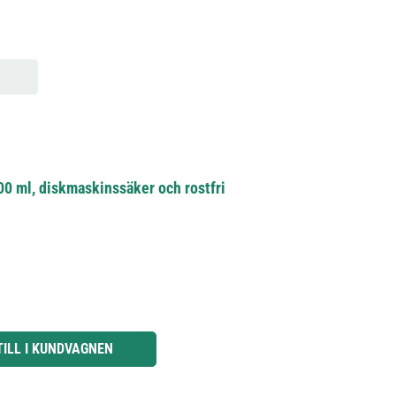
 300 ml, diskmaskinssäker och rostfri
knapparna för att öka eller minska kvantiteten.
TILL I KUNDVAGNEN