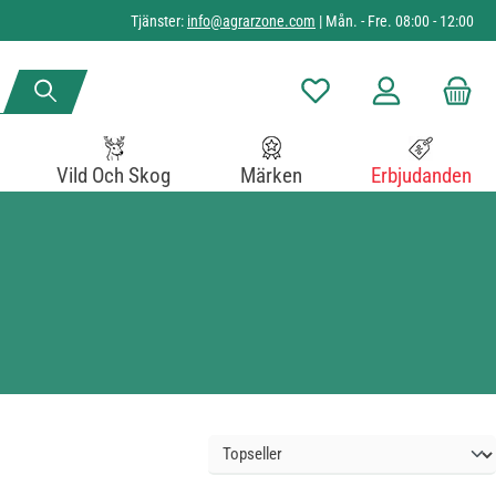
Tjänster:
info@agrarzone.com
| Mån. - Fre. 08:00 - 12:00
Du har 0 objekt i önskelista
Vild Och Skog
Märken
Erbjudanden