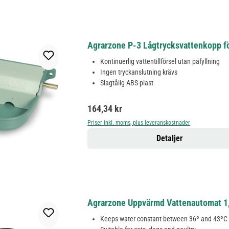
Agrarzone P-3 Lågtrycksvattenkopp för
Kontinuerlig vattentillförsel utan påfyllning
Ingen tryckanslutning krävs
Slagtålig ABS-plast
Ordinarie pris:
164,34 kr
Priser inkl. moms, plus leveranskostnader
Detaljer
Agrarzone Uppvärmd Vattenautomat 1
Keeps water constant between 36º and 43ºC