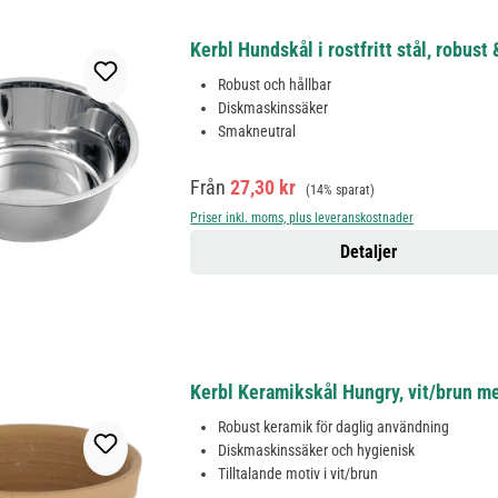
Kerbl Hundskål i rostfritt stål, robus
Robust och hållbar
Diskmaskinssäker
Smakneutral
Försäljningspris:
Ordinarie pris:
Från
27,30 kr
(14% sparat)
Priser inkl. moms, plus leveranskostnader
Detaljer
Kerbl Keramikskål Hungry, vit/brun m
Robust keramik för daglig användning
Diskmaskinssäker och hygienisk
Tilltalande motiv i vit/brun