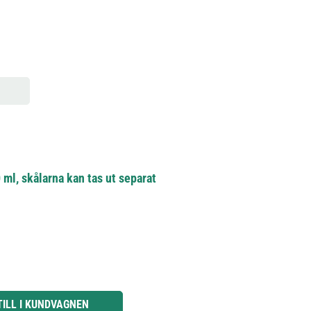
 ml, skålarna kan tas ut separat
knapparna för att öka eller minska kvantiteten.
TILL I KUNDVAGNEN