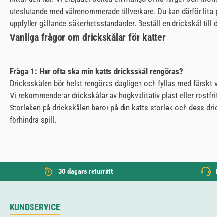
uteslutande med välrenommerade tillverkare. Du kan därför lita p
uppfyller gällande säkerhetsstandarder. Beställ en drickskål till d
Vanliga frågor om drickskålar för katter
Fråga 1: Hur ofta ska min katts dricksskål rengöras?
Dricksskålen bör helst rengöras dagligen och fyllas med färskt va
Vi rekommenderar drickskålar av högkvalitativ plast eller rostfrit
Storleken på drickskålen beror på din katts storlek och dess drick
förhindra spill.
30 dagars returrätt
KUNDSERVICE