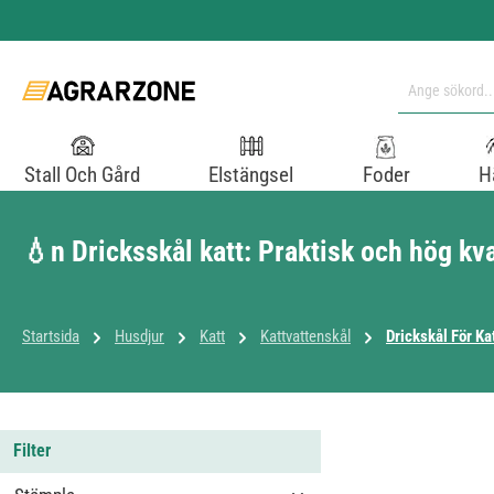
pa till huvudinnehåll
Hoppa till sökning
Hoppa till huvudnavigering
Stall Och Gård
Elstängsel
Foder
H
💧n Dricksskål katt: Praktisk och hög kva
Startsida
Husdjur
Katt
Kattvattenskål
Drickskål För Ka
Filter